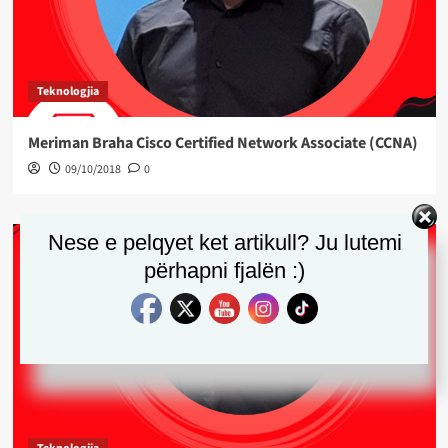
Teknologjia
Meriman Braha Cisco Certified Network Associate (CCNA)
09/10/2018
0
Nese e pelqyet ket artikull? Ju lutemi
përhapni fjalën :)