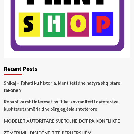
Recent Posts
Shikaj – Fshati ku historia, identiteti dhe natyra shqiptare
takohen
Republika mbi interesat politike: sovraniteti i qytetarëve,
kushtetutshmëria dhe përgjegjësia shtetërore
MODELET AUTORITARE S’JETOJNË DOT PA KONFLIKTE
ZËMËRIMI I DISIDENTIT TË PËRHERSHËM…