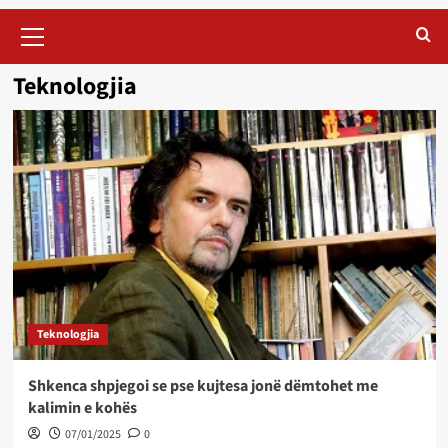
Primary
Menu
Teknologjia
Teknologjia
Shkenca shpjegoi se pse kujtesa jonë dëmtohet me
kalimin e kohës
07/01/2025
0