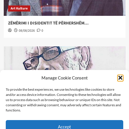
Art Kulture
ZËMËRIMI I DISIDENTIT TË PËRHERSHËM…
08/08/2026
0
Manage Cookie Consent
To provide the best experiences, we use technologies like cookies to store
and/or access device information. Consenting to these technologies will allow
us to process data such as browsing behaviour or unique IDs on this site. Not
consenting or withdrawing consent, may adversely affect certain features and
functions.
Art Kulture
Kadareja i pavdekshëm, kur kritika i jep formë kujtesës
Accept