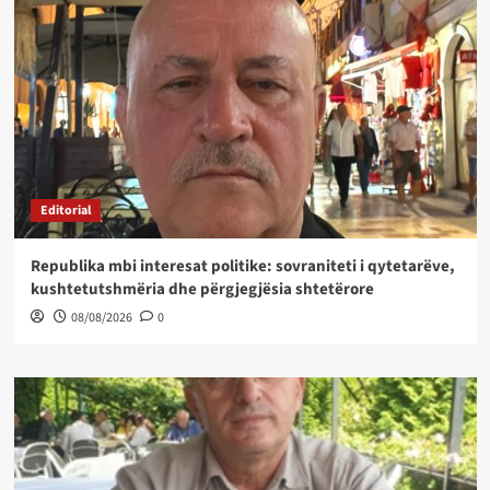
Editorial
Republika mbi interesat politike: sovraniteti i qytetarëve,
kushtetutshmëria dhe përgjegjësia shtetërore
08/08/2026
0