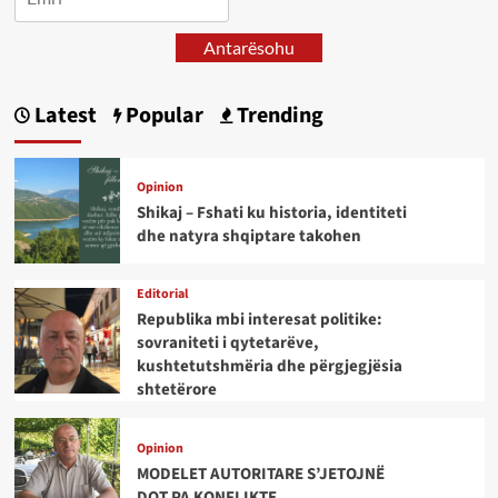
Antarësohu
Latest
Popular
Trending
Opinion
Shikaj – Fshati ku historia, identiteti
dhe natyra shqiptare takohen
Editorial
Republika mbi interesat politike:
sovraniteti i qytetarëve,
kushtetutshmëria dhe përgjegjësia
shtetërore
Opinion
MODELET AUTORITARE S’JETOJNË
DOT PA KONFLIKTE