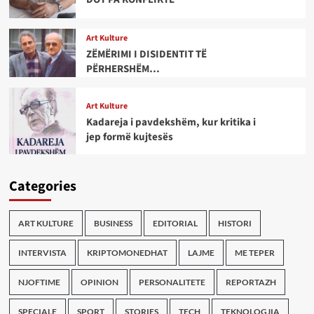
Art Kulture
ZËMËRIMI I DISIDENTIT TË
PËRHERSHËM…
Art Kulture
Kadareja i pavdekshëm, kur kritika i
jep formë kujtesës
Categories
ART KULTURE
BUSINESS
EDITORIAL
HISTORI
INTERVISTA
KRIPTOMONEDHAT
LAJME
ME TEPER
NJOFTIME
OPINION
PERSONALITETE
REPORTAZH
SPECIALE
SPORT
STORIES
TECH
TEKNOLOGJIA