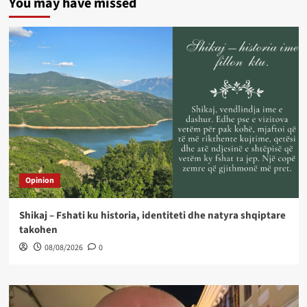
You may have missed
Opinion
Shikaj – Fshati ku historia, identiteti dhe natyra shqiptare
takohen
08/08/2026
0