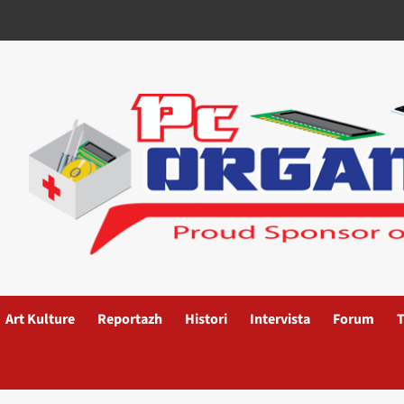
Art Kulture
Reportazh
Histori
Intervista
Forum
T