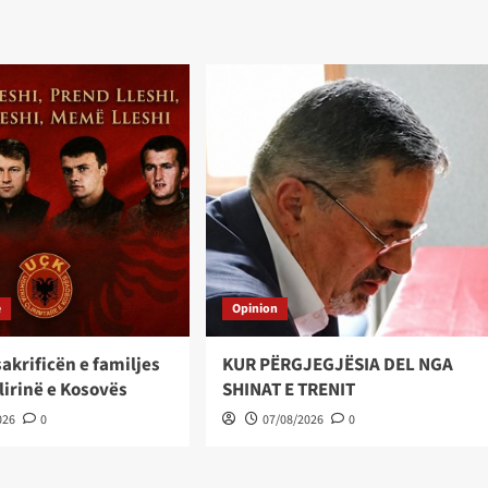
e
Opinion
akrificën e familjes
KUR PËRGJEGJËSIA DEL NGA
 lirinë e Kosovës
SHINAT E TRENIT
026
0
07/08/2026
0