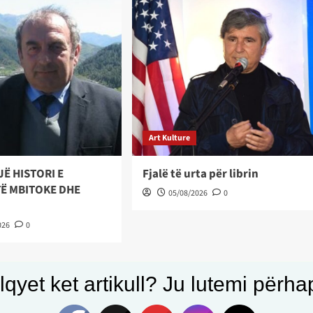
Art Kulture
JË HISTORI E
Fjalë të urta për librin
Ë MBITOKE DHE
05/08/2026
0
026
0
qyet ket artikull? Ju lutemi përhapn