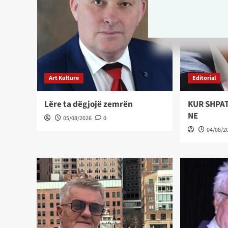
Art Kulture
Editorial
Lëre ta dëgjojë zemrën
KUR SHPAT
NE
05/08/2026
0
04/08/2