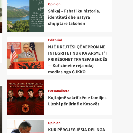
Opinion
Shikaj – Fshati ku historia,
identiteti dhe natyra
shqiptare takohen
Editorial
NJË DREJTËSI QË VEPRON ME
INTEGRITET NUK KA ARSYE T’I
FRIKËSOHET TRANSPARENCËS
— Kufizimet e reja ndaj
medias nga GJKKO
Personalitete
Kujtojmë sakrificën e familjes
Lleshi për lirinë e Kosovës
Opinion
KUR PËRGJEGJËSIA DEL NGA