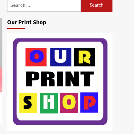
Search
for:
Our Print Shop