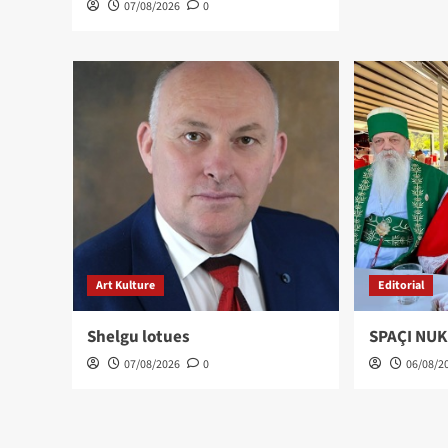
07/08/2026
0
Art Kulture
Editorial
Shelgu lotues
SPAÇI NUK
07/08/2026
0
06/08/2