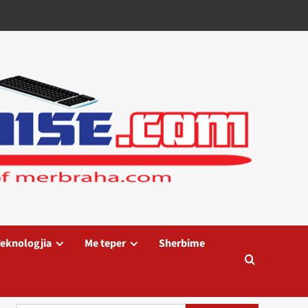
eknologjia
Me teper
Sherbime