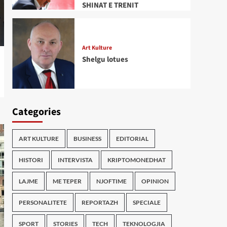
SHINAT E TRENIT
Art Kulture
Shelgu lotues
Categories
ART KULTURE
BUSINESS
EDITORIAL
HISTORI
INTERVISTA
KRIPTOMONEDHAT
LAJME
ME TEPER
NJOFTIME
OPINION
PERSONALITETE
REPORTAZH
SPECIALE
SPORT
STORIES
TECH
TEKNOLOGJIA