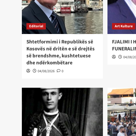
Editorial
Art Kulture
Shtetformimi i Republikës së
FJALIMI I
Kosovës në dritën e së drejtës
FUNERALI
së brendshme, kushtetuese
04/08/2
dhe ndërkombëtare
04/08/2026
0