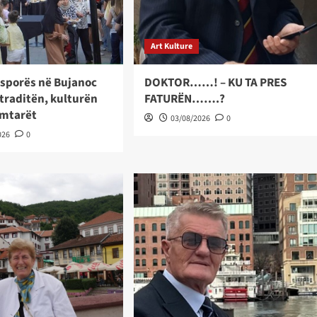
Art Kulture
asporës në Bujanoc
DOKTOR……! – KU TA PRES
traditën, kulturën
FATURËN…….?
imtarët
03/08/2026
0
026
0