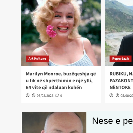
Art Kulture
Reportazh
Marilyn Monroe, buzëqeshja që
RUBIKU, N
u fik në shpërthimin e një ylli,
PAZAKONT
64 vite që ndaluan kohën
NËNTOKE
06/08/2026
0
05/08/2
Nese e pel