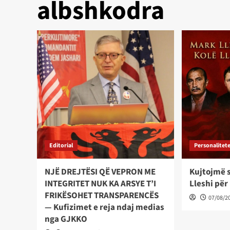
albshkodra
Editorial
Personalitet
NJË DREJTËSI QË VEPRON ME
Kujtojmë s
INTEGRITET NUK KA ARSYE T’I
Lleshi për
FRIKËSOHET TRANSPARENCËS
07/08/2
— Kufizimet e reja ndaj medias
nga GJKKO