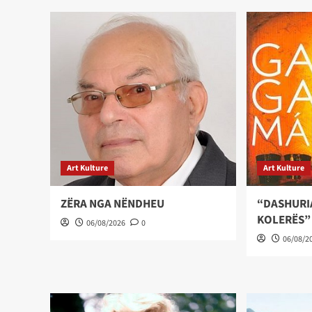
Art Kulture
Art Kulture
ZËRA NGA NËNDHEU
“DASHURI
KOLERËS”
06/08/2026
0
06/08/2