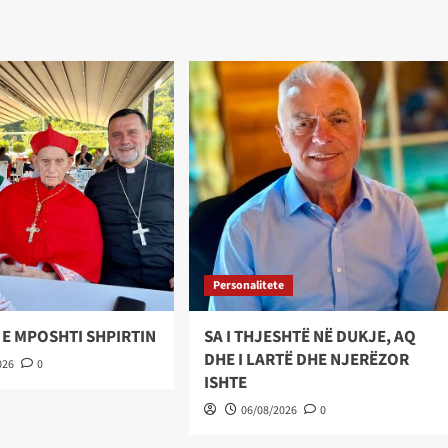
Personalitete
 E MPOSHTI SHPIRTIN
SA I THJESHTË NË DUKJE, AQ
DHE I LARTË DHE NJERËZOR
026
0
ISHTE
06/08/2026
0