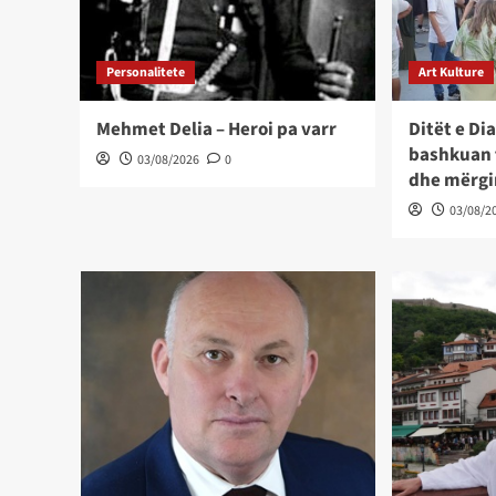
Personalitete
Art Kulture
Mehmet Delia – Heroi pa varr
Ditët e Di
bashkuan 
03/08/2026
0
dhe mërg
03/08/2