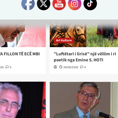
Art Kulture
A FILLON TË ECË MBI
”Luftëtari i lirisë” një vëllim i ri
poetik nga Emine S. HOTI
026
0
04/08/2026
0