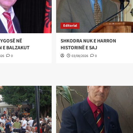
Editorial
 HYGOSË NË
SHKODRA NUK E HARRON
N E BALZAKUT
HISTORINË E SAJ
026
0
03/08/2026
0