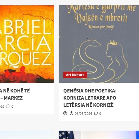
Art Kulture
A NË KOHË TË
QENËSIA DHE POETIKA:
 – MARKEZ
KORNIZA LETRARE APO
LETËRSIA NË KORNIZË
026
0
06/08/2026
0