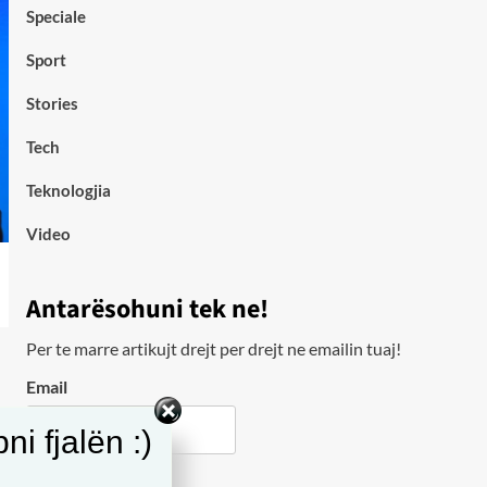
Speciale
Sport
Stories
Tech
Teknologjia
Video
Antarësohuni tek ne!
Per te marre artikujt drejt per drejt ne emailin tuaj!
Email
i fjalën :)
City