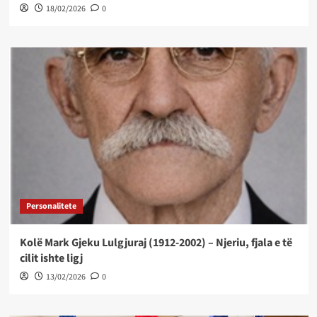
18/02/2026
0
Personalitete
Kolë Mark Gjeku Lulgjuraj (1912-2002) – Njeriu, fjala e të
cilit ishte ligj
13/02/2026
0