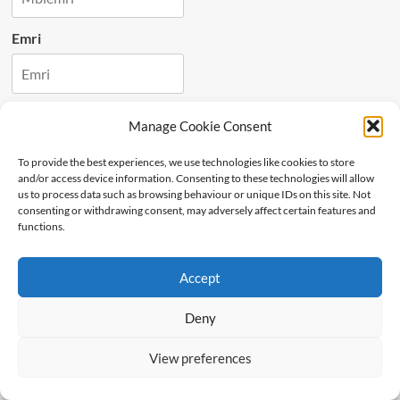
Emri
Antarësohu
Manage Cookie Consent
To provide the best experiences, we use technologies like cookies to store
Latest
Popular
Trending
and/or access device information. Consenting to these technologies will allow
us to process data such as browsing behaviour or unique IDs on this site. Not
consenting or withdrawing consent, may adversely affect certain features and
Editorial
functions.
SPAÇI NUK E MPOSHTI SHPIRTIN
Accept
Personalitete
Deny
SA I THJESHTË NË DUKJE, AQ DHE I
LARTË DHE NJERËZOR ISHTE
View preferences