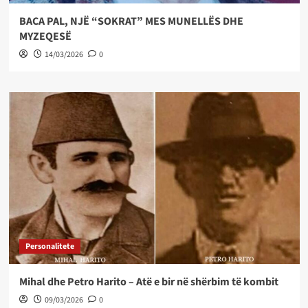
BACA PAL, NJË “SOKRAT” MES MUNELLËS DHE
MYZEQESË
14/03/2026
0
Personalitete
Mihal dhe Petro Harito – Atë e bir në shërbim të kombit
09/03/2026
0