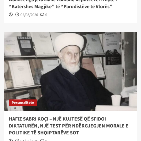
“Katërshes Magjike” të “Parodistëve të Vlorës”
02/03/2026
0
Personalitete
HAFIZ SABRI KOÇI – NJË KUJTESË QË SFIDOI
DIKTATURËN, NJË TEST PËR NDËRGJEGJEN MORALE E
POLITIKE TË SHQIPTARËVE SOT