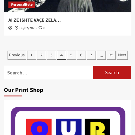
Personalitete
AI ZË ISHTE VAÇE ZELA…
06/02/2026
0
Posts
Previous
1
2
3
5
6
7
35
Next
4
…
pagination
Search
for:
Our Print Shop