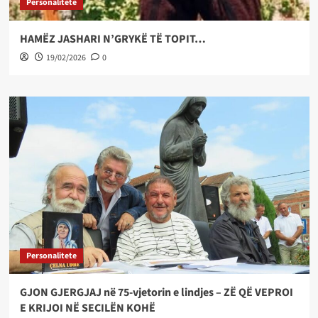
Personalitete
HAMËZ JASHARI N’GRYKË TË TOPIT…
19/02/2026
0
Personalitete
GJON GJERGJAJ në 75-vjetorin e lindjes – ZË QË VEPROI
E KRIJOI NË SECILËN KOHË