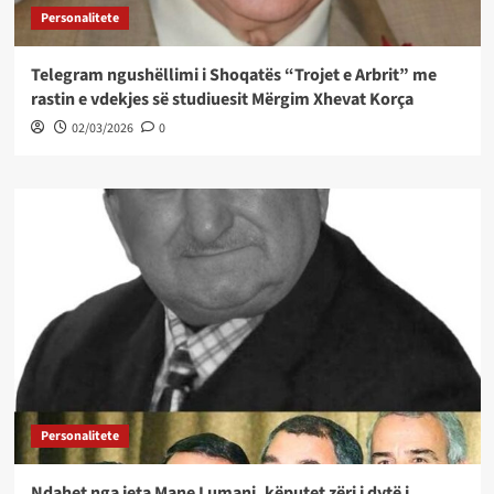
Personalitete
Telegram ngushëllimi i Shoqatës “Trojet e Arbrit” me
rastin e vdekjes së studiuesit Mërgim Xhevat Korça
02/03/2026
0
Personalitete
Ndahet nga jeta Mane Lumani, këputet zëri i dytë i