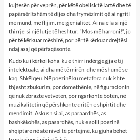
kujtesën për veprën, për këtë obelisk të lartë dhe të
papërsëritshëm të dijes dhe frymëzimit që ai ngriti
me mund, me flijim, me gjenialitet. Ai na e la si një
thirrje, si një lutje të heshtur: “Mos më harroni!”, jo
për të kërkuar mëshirë, por për të kërkuar drejtësi
ndaj asaj që përfaqësonte.
Kudo ku i kërkoi koha, ku e thirri ndërgjegjja e tij
intelektuale, ai dha më të mirën, dhe më shumë se
kaq. Shkëlqeu. Në poezinë ku metafora nuk ishte
thjesht zbukurim, por domethënie, në figuracionin
që nuk zbrazte vetveten, por ngarkonte botën, në
muzikalitetin që përshkonte dritën e shpirtit dhe
mendimit. Askush si ai, as paraardhës, as
bashkëkohës, as pasardhës, nuk e solli poezinë
shqiptare në atë nivel të përtejmë, ku gjuha bëhet
trup hyjnor i përjetësisë.