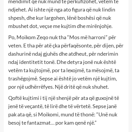
mendimit që nuk mund të përkufizohet, vetëm të
ndjehet. Ai ishte një nga ato figura që nuk lindin
shpesh, dhe kur largohen, lënë boshësi që nuk
mbushet dot, veçse me kujtim dhe mirënjohje.
Po, Moikom Zeqo nuk tha “Mos më harroni” për
veten. E tha për atë çka përfaqësonte, për dijen, për
dashurinë ndaj gjuhës dhe atdheut, për nderimin
ndaj identitetit tonë. Dhe detyra jonë nuk është
vetëm ta kujtojmë, por ta lexojmë, ta mësojmë, ta
trashëgojmë. Sepse ai është jo vetëm një kujtim,
por një udhërrëfyes. Një dritë që nuk shuhet.
Qoftë kujtimi i tij një shenjë për ata që guxojnë të
jenë të veçantë, të lirë dhe të vërtetë. Sepse janë
pak ata që, si Moikomi, mund të thonë: “Unë nuk
besoj te fantazmat… por kam qenë një.”