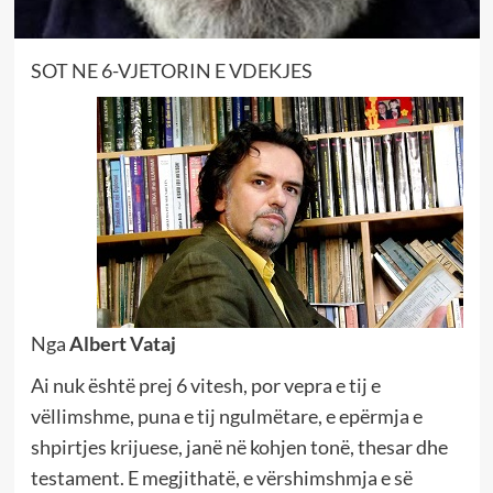
SOT NE 6-VJETORIN E VDEKJES
Nga
Albert Vataj
Ai nuk është prej 6 vitesh, por vepra e tij e
vëllimshme, puna e tij ngulmëtare, e epërmja e
shpirtjes krijuese, janë në kohjen tonë, thesar dhe
testament. E megjithatë, e vërshimshmja e së