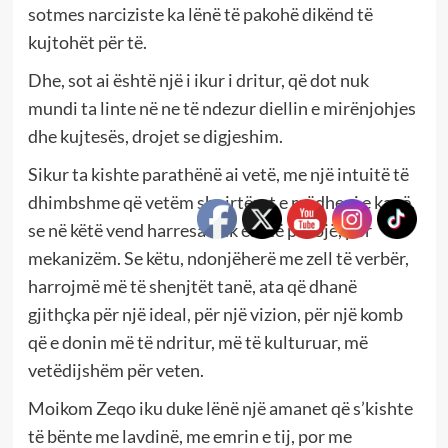
sotmes narciziste ka lënë të pakohë dikënd të
kujtohët për të.
Dhe, sot ai është një i ikur i dritur, që dot nuk
mundi ta linte në ne të ndezur diellin e mirënjohjes
dhe kujtesës, drojet se digjeshim.
Sikur ta kishte parathënë ai vetë, me një intuitë të
dhimbshme që vetëm shpirtërat e mëdhenj e kanë,
se në këtë vend harresa nuk është pasojë, por
mekanizëm. Se këtu, ndonjëherë me zell të verbër,
harrojmë më të shenjtët tanë, ata që dhanë
gjithçka për një ideal, për një vizion, për një komb
që e donin më të ndritur, më të kulturuar, më
vetëdijshëm për veten.
Moikom Zeqo iku duke lënë një amanet që s’kishte
të bënte me lavdinë, me emrin e tij, por me