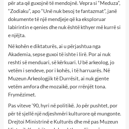
për ata që guxojnë të mendojnë. Vepra si “Meduza”,
“Zodiaku”, apo “Unë nuk besoj te fantazmat”, janë
dokumente të një mendjeje që ka eksploruar
labirintin e qenies dhe nuk është kthyer më kurrë si
e njëjta.
Në kohën e diktaturës, ai u përjashtua nga
Akademia, sepse guxoi të ishte i lirë. Por ai nuk
reshti së menduari, së kërkuari. U bë arkeolog, jo
vetëm i sendeve, por i kohës, i të harruarës. Në
Muzeun Arkeologjik të Durrësit, ai nuk gjente
vetëm amfora dhe mozaikë, por rrënjët tona.
Frymëzimet.
Pas viteve ’90, hyri në politikë. Jo për pushtet, por
për të sjellë një ndjeshmëri kulturore që mungonte.
Drejtoi Ministrinë e Kulturës dhe më pas Muzeun