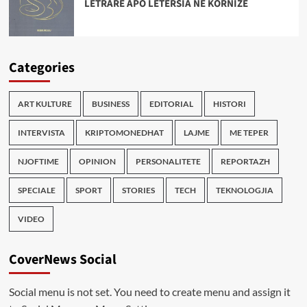
LETRARE APO LETËRSIA NË KORNIZË
Categories
ART KULTURE
BUSINESS
EDITORIAL
HISTORI
INTERVISTA
KRIPTOMONEDHAT
LAJME
ME TEPER
NJOFTIME
OPINION
PERSONALITETE
REPORTAZH
SPECIALE
SPORT
STORIES
TECH
TEKNOLOGJIA
VIDEO
CoverNews Social
Social menu is not set. You need to create menu and assign it