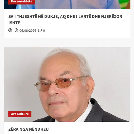
Personalitete
SA I THJESHTË NË DUKJE, AQ DHE I LARTË DHE NJERËZOR
ISHTE
06/08/2026
0
Art Kulture
ZËRA NGA NËNDHEU