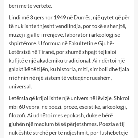
bëri më të vërtetë.
Lindi më 3 qershor 1949 në Durrës, një qytet që për
të nuk ishte thjesht vendlindja, por tokë e shenjtë,
muzej i gjallë i rrënjëve, laborator i arkeologjisë
shpirtërore. U formua në Fakultetin e Gjuhë-
Letërsisë në Tiranë, por shumë shpejt tejkaloi
kufijtë e një akademiku tradicional. Ai ndërtoi një
galaktikë të tijën, ku historia, miti, simboli dhe fjala
rridhnin në një sistem të vetëqëndrueshëm,
universal.
Letërsia që krijoi ishte një univers në lëvizje. Shkroi
mbi 60 vepra, në poezi, prozë, eseistikë, arkeologji,
filozofi. Ai udhëtoi mes epokash, duke e bërë
gjuhën një medium të së përjetshmes. Poezia e tij
nuk është strehë për të ndjeshmit, por fushëbetejë