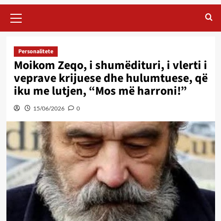
Primary
Menu
Personalitete
Moikom Zeqo, i shumëdituri, i vlerti i
veprave krijuese dhe hulumtuese, që
iku me lutjen, “Mos më harroni!”
15/06/2026
0