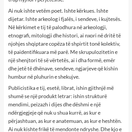
Ai nuk ishte vetëm poet. Ishte kërkues. Ishte
dijetar. Ishte arkeolog i fjalës, i sendeve, i kujtesës.
Në kërkimet e tij të palodhura në arkeologji,
etnografi, mitologji dhe histori, ai nxori në dritë të
njohjes shqiptare copëza të shpirtit tonë kolektiv,
të paidentifikuara më parë. Me skrupulozitetin e
një shenjtori të së vërtetës, ai i dha formë, emër
dhe jetë të dhënave, sendeve, ngjarjeve që kishin
humbur në pluhurin e shekujve.
Publicistika e tij, esetë, librat, ishin gjithnjë më
shumë se një produkt letrar: ishin strukturë
mendimi, peizazh i dijes dhe dëshmi e një
ndërgjegjeje që nuk u shua kurrë, as kur e
përjashtuan, as kur e anatemuan, as kur e heshtën.
Ai nuk kishte frikë të mendonte ndryshe. Dhe kjo e