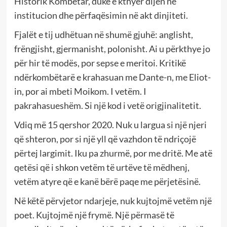
Historik Kombëtar, duke e kthyer dijen në
institucion dhe përfaqësimin në akt dinjiteti.
Fjalët e tij udhëtuan në shumë gjuhë: anglisht,
frëngjisht, gjermanisht, polonisht. Ai u përkthye jo
për hir të modës, por sepse e meritoi. Kritikë
ndërkombëtarë e krahasuan me Dante-n, me Eliot-
in, por ai mbeti Moikom. I vetëm. I
pakrahasueshëm. Si një kod i vetë origjinalitetit.
Vdiq më 15 qershor 2020. Nuk u largua si një njeri
që shteron, por si një yll që vazhdon të ndriçojë
përtej largimit. Iku pa zhurmë, por me dritë. Me atë
qetësi që i shkon vetëm të urtëve të mëdhenj,
vetëm atyre që e kanë bërë paqe me përjetësinë.
Në këtë përvjetor ndarjeje, nuk kujtojmë vetëm një
poet. Kujtojmë një frymë. Një përmasë të