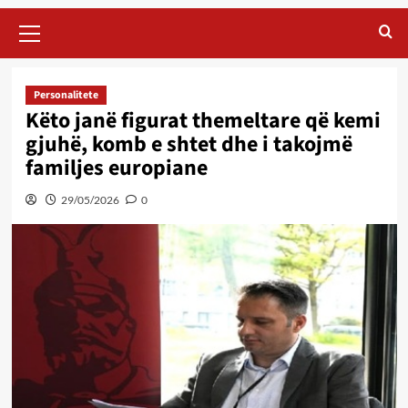
Primary
Menu
Personalitete
Këto janë figurat themeltare që kemi
gjuhë, komb e shtet dhe i takojmë
familjes europiane
29/05/2026
0