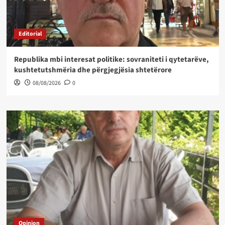
Editorial
Republika mbi interesat politike: sovraniteti i qytetarëve,
kushtetutshmëria dhe përgjegjësia shtetërore
08/08/2026
0
Opinion