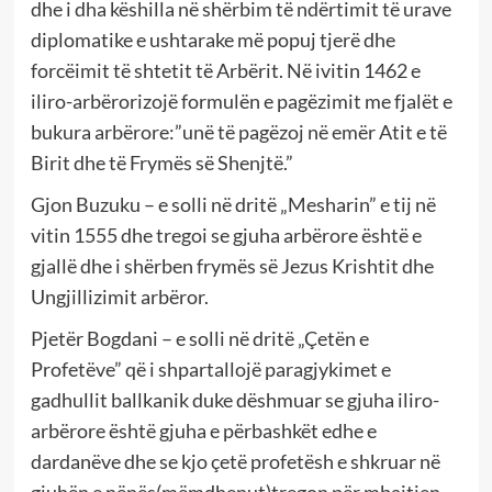
dhe i dha këshilla në shërbim të ndërtimit të urave
diplomatike e ushtarake më popuj tjerë dhe
forcëimit të shtetit të Arbërit. Në ivitin 1462 e
iliro-arbërorizojë formulën e pagëzimit me fjalët e
bukura arbërore:”unë të pagëzoj në emër Atit e të
Birit dhe të Frymës së Shenjtë.”
Gjon Buzuku – e solli në dritë „Mesharin” e tij në
vitin 1555 dhe tregoi se gjuha arbërore është e
gjallë dhe i shërben frymës së Jezus Krishtit dhe
Ungjillizimit arbëror.
Pjetër Bogdani – e solli në dritë „Çetën e
Profetëve” që i shpartallojë paragjykimet e
gadhullit ballkanik duke dëshmuar se gjuha iliro-
arbërore është gjuha e përbashkët edhe e
dardanëve dhe se kjo çetë profetësh e shkruar në