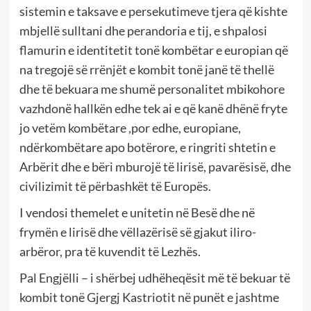
sistemin e taksave e persekutimeve tjera që kishte
mbjellë sulltani dhe perandoria e tij, e shpalosi
flamurin e identitetit tonë kombëtar e europian që
na tregojë së rrënjët e kombit tonë janë të thellë
dhe të bekuara me shumë personalitet mbikohore
vazhdonë hallkën edhe tek ai e që kanë dhënë fryte
jo vetëm kombëtare ,por edhe, europiane,
ndërkombëtare apo botërore, e ringriti shtetin e
Arbërit dhe e bëri mburojë të lirisë, pavarësisë, dhe
civilizimit të përbashkët të Europës.
I vendosi themelet e unitetin në Besë dhe në
frymën e lirisë dhe vëllazërisë së gjakut iliro-
arbëror, pra të kuvendit të Lezhës.
Pal Engjëlli – i shërbej udhëheqësit më të bekuar të
kombit tonë Gjergj Kastriotit në punët e jashtme