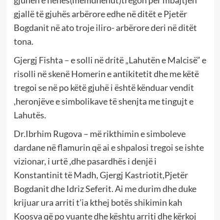
gjuhën e nënës(mëmdhenut)tregon për mbajtjen
gjallë të gjuhës arbërore edhe në ditët e Pjetër
Bogdanit në ato troje iliro- arbërore deri në ditët
tona.
Gjergj Fishta – e solli në dritë „Lahutën e Malcisë” e
risolli në skenë Homerin e antikitetit dhe me këtë
tregoi se në po këtë gjuhë i është kënduar vendit
,heronjëve e simbolikave të shenjta me tingujt e
Lahutës.
Dr.Ibrhim Rugova – më rikthimin e simboleve
dardane në flamurin që ai e shpalosi tregoi se ishte
vizionar, i urtë ,dhe pasardhës i denjë i
Konstantinit të Madh, Gjergj Kastriotit,Pjetër
Bogdanit dhe Idriz Seferit. Ai me durim dhe duke
krijuar ura arriti t’ia kthej botës shikimin kah
Koosva që po vuante dhe kështu arriti dhe kërkoj