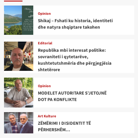
Opinion
Shikaj – Fshati ku historia, identiteti
dhe natyra shqiptare takohen
Editorial
Republika mbi interesat politike:
sovraniteti i qytetarëve,
kushtetutshmëria dhe përgjegjësia
shtetërore
Opinion
MODELET AUTORITARE S’JETOJNË
DOT PA KONFLIKTE
Art Kulture
ZËMËRIMI I DISIDENTIT TË
PËRHERSHËM…