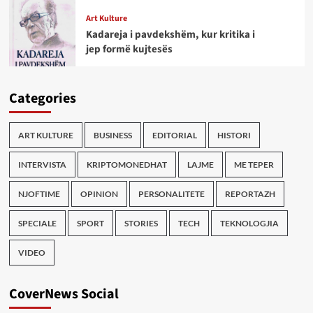
Art Kulture
Kadareja i pavdekshëm, kur kritika i
jep formë kujtesës
Categories
ART KULTURE
BUSINESS
EDITORIAL
HISTORI
INTERVISTA
KRIPTOMONEDHAT
LAJME
ME TEPER
NJOFTIME
OPINION
PERSONALITETE
REPORTAZH
SPECIALE
SPORT
STORIES
TECH
TEKNOLOGJIA
VIDEO
CoverNews Social