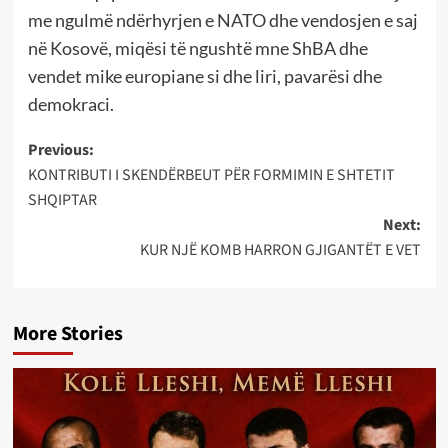
me ngulmë ndërhyrjen e NATO dhe vendosjen e saj
në Kosovë, miqësi të ngushtë mne ShBA dhe
vendet mike europiane si dhe liri, pavarësi dhe
demokraci.
Post
Previous:
KONTRIBUTI I SKENDËRBEUT PËR FORMIMIN E SHTETIT
navigation
SHQIPTAR
Next:
KUR NJË KOMB HARRON GJIGANTËT E VET
More Stories