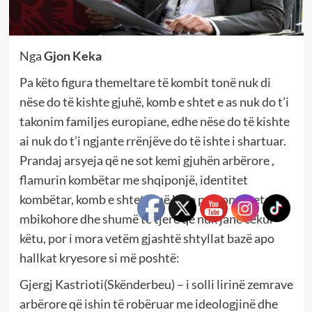
Nga
Gjon Keka
Pa këto figura themeltare të kombit tonë nuk di
nëse do të kishte gjuhë, komb e shtet e as nuk do t’i
takonim familjes europiane, edhe nëse do të kishte
ai nuk do t’i ngjante rrënjëve do të ishte i shartuar.
Prandaj arsyeja që ne sot kemi gjuhën arbërore ,
flamurin kombëtar me shqiponjë, identitet
kombëtar, komb e shtet janë këto personalitete
mbikohore dhe shumë të tjerë që nuk janë cekur
këtu, por i mora vetëm gjashtë shtyllat bazë apo
hallkat kryesore si më poshtë:
Gjergj Kastrioti(Skënderbeu) – i solli lirinë zemrave
arbërore që ishin të robëruar me ideologjinë dhe