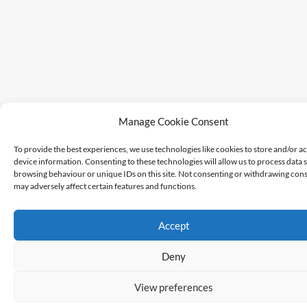
Manage Cookie Consent
To provide the best experiences, we use technologies like cookies to store and/or a
device information. Consenting to these technologies will allow us to process data 
browsing behaviour or unique IDs on this site. Not consenting or withdrawing cons
may adversely affect certain features and functions.
Accept
Deny
View preferences