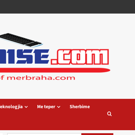
eknologjia
Me teper
Sherbime