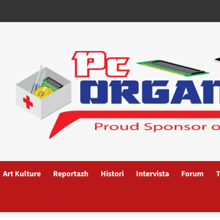
Art Kulture
Reportazh
Histori
Intervista
Forum
T