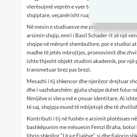
vlerësojmë veprën e vyer të profesor Schader-it,
shqiptare, veçanërisht ruajtjes dhe kultivimit 
Në mesin e studiuesve me prejardhje joshqipta
arsimin shqip, emri i Basil Schader-it zë një ve
shqipe në mënyrë shembullore, por e studioi atë
madhe të jetës mbrojtjes, promovimit dhe zhvill
ishte thjesht objekt studimi akademik, por një 
transmetuar brez pas brezi.
Mesazhi i tij shkencor dhe njerëzor drejtuar shq
dhe i vazhdueshëm: gjuha shqipe duhet folur në
fëmijëve si vlera më e çmuar identitare. Ai ish
të saj, shqipja mund të mbijetojë dhe të zhvill
Kontributi i tij në fushën e arsimit plotësues 
bashkëpunim me mësuesin Femzi Braha, botoi li
librin shkollor “Ura e Fjalëve”, si dhe fjalorin 