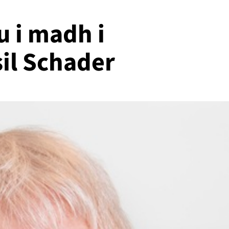
 i madh i
il Schader