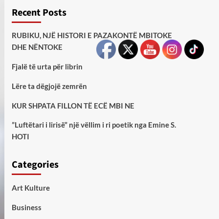
Recent Posts
RUBIKU, NJË HISTORI E PAZAKONTË MBITOKE
DHE NËNTOKE
Fjalë të urta për librin
Lëre ta dëgjojë zemrën
KUR SHPATA FILLON TË ECË MBI NE
”Luftëtari i lirisë” një vëllim i ri poetik nga Emine S.
HOTI
Categories
Art Kulture
Business