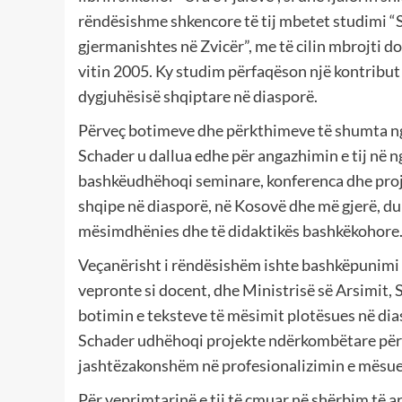
rëndësishme shkencore të tij mbetet studimi “
gjermanishtes në Zvicër”, me të cilin mbrojti d
vitin 2005. Ky studim përfaqëson një kontribut
dygjuhësisë shqiptare në diasporë.
Përveç botimeve dhe përkthimeve të shumta nga
Schader u dallua edhe për angazhimin e tij në 
bashkëudhëhoqi seminare, konferenca dhe proj
shqipe në diasporë, në Kosovë dhe më gjerë, d
mësimdhënies dhe të didaktikës bashkëkohore
Veçanërisht i rëndësishëm ishte bashkëpunimi n
vepronte si docent, dhe Ministrisë së Arsimit,
botimin e teksteve të mësimit plotësues në di
Schader udhëhoqi projekte ndërkombëtare për 
jashtëzakonshëm në profesionalizimin e mësues
Për veprimtarinë e tij të çmuar në shërbim të a