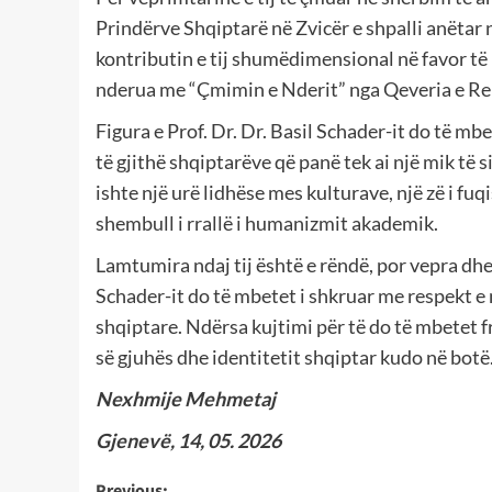
Prindërve Shqiptarë në Zvicër e shpalli anëtar n
kontributin e tij shumëdimensional në favor të 
nderua me “Çmimin e Nderit” nga Qeveria e Re
Figura e Prof. Dr. Dr. Basil Schader-it do të m
të gjithë shqiptarëve që panë tek ai një mik të 
ishte një urë lidhëse mes kulturave, një zë i f
shembull i rrallë i humanizmit akademik.
Lamtumira ndaj tij është e rëndë, por vepra dhe 
Schader-it do të mbetet i shkruar me respekt e 
shqiptare. Ndërsa kujtimi për të do të mbetet 
së gjuhës dhe identitetit shqiptar kudo në botë
Nexhmije Mehmetaj
Gjenevë, 14, 05. 2026
Previous: