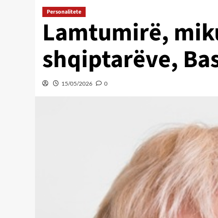
Personalitete
Lamtumirë, miku
shqiptarëve, Bas
15/05/2026
0