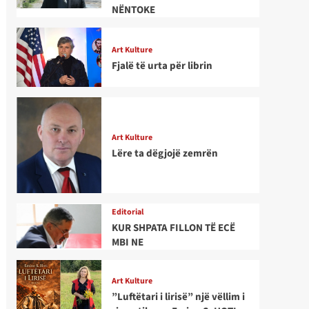
NËNTOKE
Art Kulture
Fjalë të urta për librin
Art Kulture
Lëre ta dëgjojë zemrën
Editorial
KUR SHPATA FILLON TË ECË
MBI NE
Art Kulture
”Luftëtari i lirisë” një vëllim i