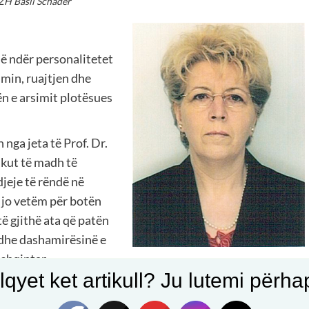
H Basil Schader
jë ndër personalitetet
min, ruajtjen dhe
ën e arsimit plotësues
nga jeta të Prof. Dr.
ikut të madh të
djeje të rëndë në
 jo vetëm për botën
ë gjithë ata që patën
ë dhe dashamirësinë e
 shqiptar.
qyet ket artikull? Ju lutemi përhapn
aftueshme për të shprehur pikëllimin që ndiejmë.
he detyrimin moral e intelektual të kujtojmë dhe të