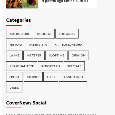
ri poetik nga Emine S. HOTI
Categories
ART KULTURE
BUSINESS
EDITORIAL
HISTORI
INTERVISTA
KRIPTOMONEDHAT
LAJME
ME TEPER
NJOFTIME
OPINION
PERSONALITETE
REPORTAZH
SPECIALE
SPORT
STORIES
TECH
TEKNOLOGJIA
VIDEO
CoverNews Social
Social menu is not set. You need to create menu and