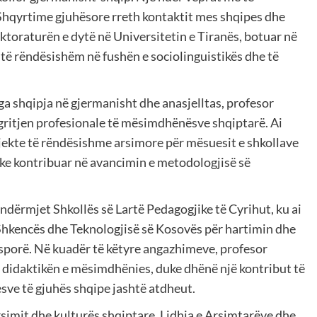
Shqyrtime gjuhësore rreth kontaktit mes shqipes dhe
oktoraturën e dytë në Universitetin e Tiranës, botuar në
 të rëndësishëm në fushën e sociolinguistikës dhe të
 shqipja në gjermanisht dhe anasjelltas, profesor
ngritjen profesionale të mësimdhënësve shqiptarë. Ai
ekte të rëndësishme arsimore për mësuesit e shkollave
uke kontribuar në avancimin e metodologjisë së
.
dërmjet Shkollës së Lartë Pedagogjike të Cyrihut, ku ai
 Shkencës dhe Teknologjisë së Kosovës për hartimin dhe
asporë. Në kuadër të këtyre angazhimeve, profesor
didaktikën e mësimdhënies, duke dhënë një kontribut të
ve të gjuhës shqipe jashtë atdheut.
rsimit dhe kulturës shqiptare, Lidhja e Arsimtarëve dhe