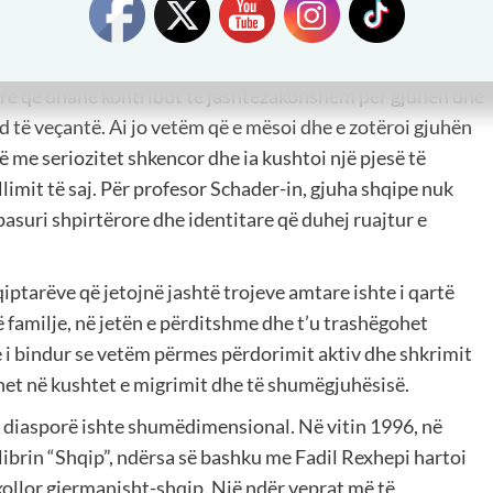
 i cili me përkushtim të rrallë iu kushtua çështjes
të gjuhës shqipe në diasporë.
re që dhanë kontribut të jashtëzakonshëm për gjuhën dhe
nd të veçantë. Ai jo vetëm që e mësoi dhe e zotëroi gjuhën
 me seriozitet shkencor dhe ia kushtoi një pjesë të
imit të saj. Për profesor Schader-in, gjuha shqipe nuk
pasuri shpirtërore dhe identitare që duhej ruajtur e
iptarëve që jetojnë jashtë trojeve amtare ishte i qartë
 familje, në jetën e përditshme dhe t’u trashëgohet
te i bindur se vetëm përmes përdorimit aktiv dhe shkrimit
ohet në kushtet e migrimit dhe të shumëgjuhësisë.
në diasporë ishte shumëdimensional. Në vitin 1996, në
brin “Shqip”, ndërsa së bashku me Fadil Rexhepi hartoi
shkollor gjermanisht-shqip. Një ndër veprat më të