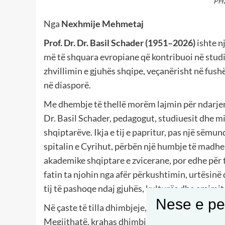
PHZ
Nga
Nexhmije Mehmetaj
Prof. Dr. Dr. Basil Schader (1951–2026)
ishte n
më të shquara evropiane që kontribuoi në studi
zhvillimin e gjuhës shqipe, veçanërisht në fush
në diasporë.
Me dhembje të thellë morëm lajmin për ndarjen 
Dr. Basil Schader, pedagogut, studiuesit dhe m
shqiptarëve. Ikja e tij e papritur, pas një sëmun
spitalin e Cyrihut, përbën një humbje të madhe
akademike shqiptare e zvicerane, por edhe për t
fatin ta njohin nga afër përkushtimin, urtësin
tij të pashoqe ndaj gjuhës, kulturës dhe arsimit
Nese e pel
Në çaste të tilla dhimbjeje, fjala duket e pamj
Megjithatë, krahas dhimbjes së thellë, kemi ed