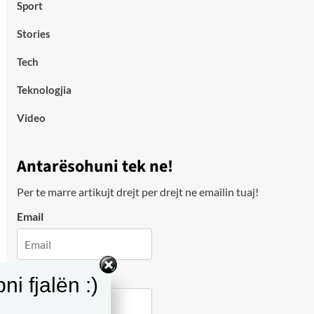
Sport
Stories
Tech
Teknologjia
Video
Antarësohuni tek ne!
Per te marre artikujt drejt per drejt ne emailin tuaj!
Email
City
i fjalën :)