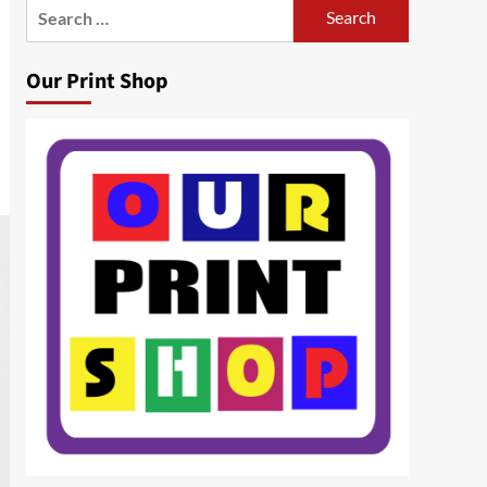
Search
for:
Our Print Shop