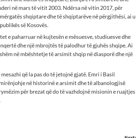
deri në mars të vitit 2003. Ndërsa në vitin 2017, për
mërgatës shqiptare dhe të shqiptarëve në përgjithësi, ai u
publikës së Kosovës.
betet e paharruar në kujtesën e mësuesve, studiuesve dhe
sinqertë dhe një mbrojtës të palodhur të gjuhës shqipe. Ai
uqishëm në mbështetje të arsimit shqip në diasporë dhe një
mesazhi që la pas do të jetojnë gjatë. Emri i Basil
mirënjohje në historinë e arsimit dhe të albanologjisë
frymëzim për brezat që do të vazhdojnë misionin e ruajtjes
.
Next: