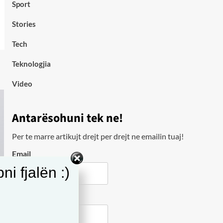
Sport
Stories
Tech
Teknologjia
Video
Antarësohuni tek ne!
Per te marre artikujt drejt per drejt ne emailin tuaj!
Email
i fjalën :)
City