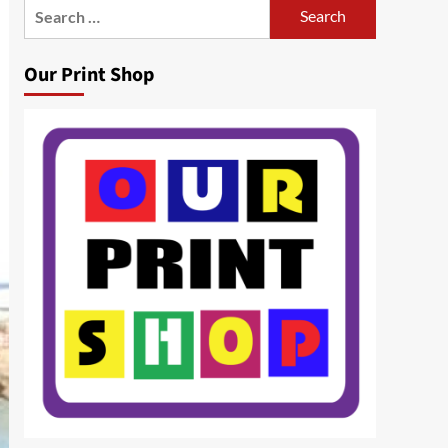
Search
for:
Our Print Shop