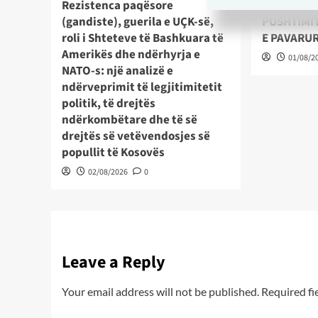
Rezistenca paqësore
KOSOVA – 
(gandiste), guerila e UÇK-së,
PUSHTIMIT
roli i Shteteve të Bashkuara të
E PAVARU
Amerikës dhe ndërhyrja e
01/08/2
NATO-s: një analizë e
ndërveprimit të legjitimitetit
politik, të drejtës
ndërkombëtare dhe të së
drejtës së vetëvendosjes së
popullit të Kosovës
02/08/2026
0
Leave a Reply
Your email address will not be published.
Required fi