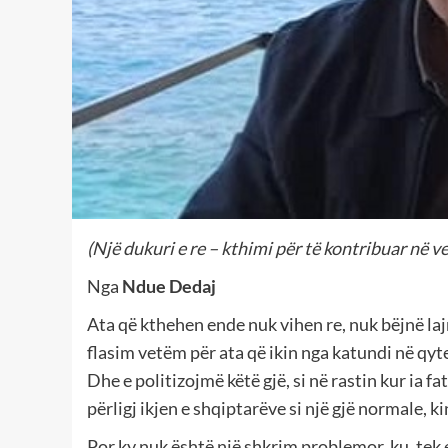
(Një dukuri e re – kthimi për të kontribuar në v
Nga
Ndue Dedaj
Ata që kthehen ende nuk vihen re, nuk bëjnë lajm
flasim vetëm për ata që ikin nga katundi në qyt
Dhe e politizojmë këtë gjë, si në rastin kur ia fa
përligj ikjen e shqiptarëve si një gjë normale, k
Por ky nuk është një shkrim problemor, ku, tek e