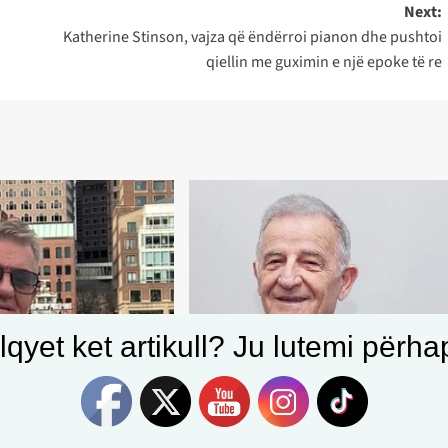
Next:
Katherine Stinson, vajza që ëndërroi pianon dhe pushtoi
qiellin me guximin e një epoke të re
qyet ket artikull? Ju lutemi përhapn
Opinion