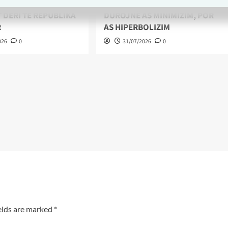
NGA SHEKUJT E
NGJARJET HISTORIKE NUK
 DERI TE REPUBLIKA
DUROJNË AS MINIMIZIM, POR
R
AS HIPERBOLIZIM
026
0
31/07/2026
0
elds are marked
*