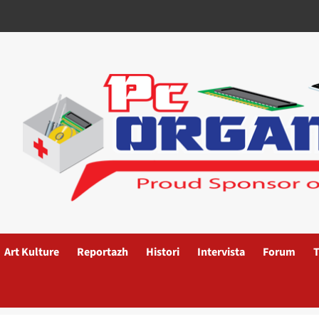
Art Kulture
Reportazh
Histori
Intervista
Forum
T