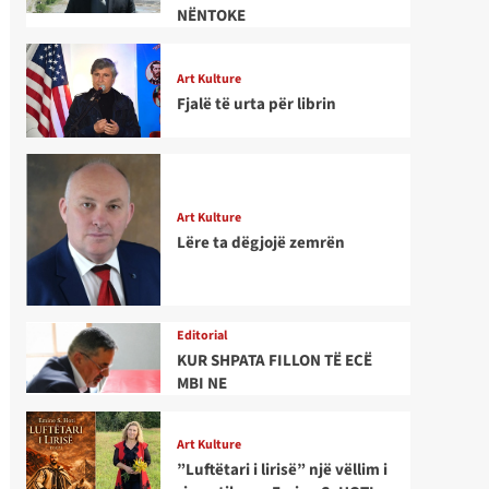
NËNTOKE
Art Kulture
Fjalë të urta për librin
Art Kulture
Lëre ta dëgjojë zemrën
Editorial
KUR SHPATA FILLON TË ECË
MBI NE
Art Kulture
”Luftëtari i lirisë” një vëllim i