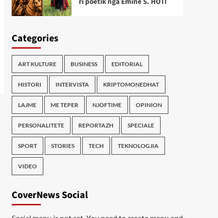
ri poetik nga Emine S. HOTI
Categories
ART KULTURE
BUSINESS
EDITORIAL
HISTORI
INTERVISTA
KRIPTOMONEDHAT
LAJME
ME TEPER
NJOFTIME
OPINION
PERSONALITETE
REPORTAZH
SPECIALE
SPORT
STORIES
TECH
TEKNOLOGJIA
VIDEO
CoverNews Social
Social menu is not set. You need to create menu and