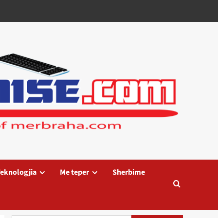
eknologjia
Me teper
Sherbime