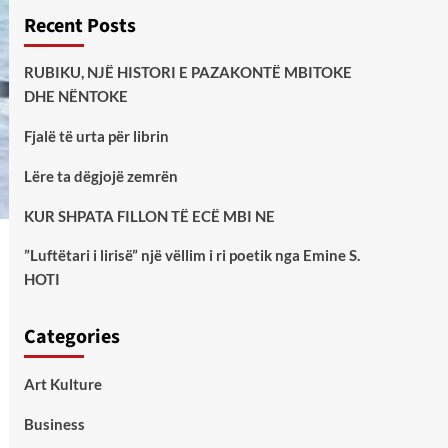
Recent Posts
RUBIKU, NJË HISTORI E PAZAKONTË MBITOKE
DHE NËNTOKE
Fjalë të urta për librin
Lëre ta dëgjojë zemrën
KUR SHPATA FILLON TË ECË MBI NE
”Luftëtari i lirisë” një vëllim i ri poetik nga Emine S.
HOTI
Categories
Art Kulture
Business