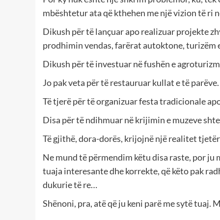
mbështetur ata që kthehen me një vizion të ri n
Dikush për të lançuar apo realizuar projekte zhvi
prodhimin vendas, farërat autoktone, turizëm e
Dikush për të investuar në fushën e agroturizm
Jo pak veta për të restauruar kullat e të parëve.
Të tjerë për të organizuar festa tradicionale a
Disa për të ndihmuar në krijimin e muzeve shte
Të gjithë, dora-dorës, krijojnë një realitet tjetë
Ne mund të përmendim këtu disa raste, por ju 
tuaja interesante dhe korrekte, që këto pak radh
dukurie të re…
Shënoni, pra, atë që ju keni parë me sytë tuaj.