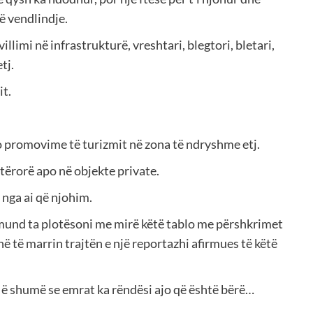
ë vendlindje.
llimi në infrastrukturë, vreshtari, blegtori, bletari,
tj.
it.
po promovime të turizmit në zona të ndryshme etj.
tërorë apo në objekte private.
r nga ai që njohim.
mund ta plotësoni me mirë këtë tablo me përshkrimet
ë të marrin trajtën e një reportazhi afirmues të këtë
 Më shumë se emrat ka rëndësi ajo që është bërë…