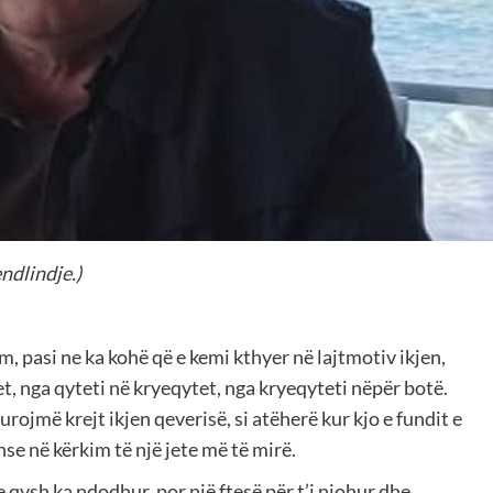
endlindje.)
, pasi ne ka kohë që e kemi kthyer në lajtmotiv ikjen,
et, nga qyteti në kryeqytet, nga kryeqyteti nëpër botë.
turojmë krejt ikjen qeverisë, si atëherë kur kjo e fundit e
inse në kërkim të një jete më të mirë.
 qysh ka ndodhur, por një ftesë për t’i njohur dhe