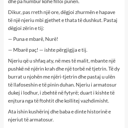
dhe pa humbur kohë filloi punën.
Dikur, pas rreth një ore, dëgjoi zhurmën e hapave
të një njeriu mbi gjethet e thata të dushkut. Pastaj
dëgjoi zërin e tij:
— Puna e mbarë, Nurë!
— Mbarë paç! — ishte përgjigjja e tij.
Njeriu që u shfaq aty, në mes të malit, mbante një
pushkë në njërin krah dhe një torbë në tjetrin. Të dy
burrat u njohën me njëri-tjetrin dhe pastaj u ulën
të llafoseshin e të pinin duhan. Njeriu i armatosur
dukej i lodhur, i zbehtë në fytyrë; duart i kishte të
enjtura nga të ftohtit dhe kollitej vazhdimisht.
Ata ishin kushërinj dhe baba e dinte historinë e
njeriut të armatosur.