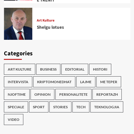
E TRENIT
Art Kulture
Shelgu lotues
Categories
ART KULTURE
BUSINESS
EDITORIAL
HISTORI
INTERVISTA
KRIPTOMONEDHAT
LAJME
ME TEPER
NJOFTIME
OPINION
PERSONALITETE
REPORTAZH
SPECIALE
SPORT
STORIES
TECH
TEKNOLOGJIA
VIDEO