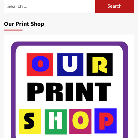
Search
for:
Our Print Shop