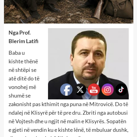
Nga Prof.
Blerim Latifi
Baba u
kishte thënë
në shtëpi se
atë ditë do të
vonohej më
shumë se
zakonisht pas kthimit nga puna në Mitrovicë. Do të
ndalej në Klisyrë për të pre dru. Zbriti nga autobusi
në Vojtesh dhe u ngjit në malin e Klisyrës. Sopatën
e gjeti në vendin ku e kishte lënë, të mbuluar dushk,