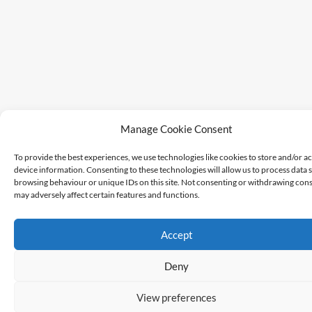
Manage Cookie Consent
To provide the best experiences, we use technologies like cookies to store and/or a
device information. Consenting to these technologies will allow us to process data 
browsing behaviour or unique IDs on this site. Not consenting or withdrawing cons
may adversely affect certain features and functions.
Accept
Deny
View preferences