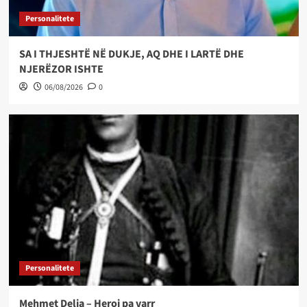
Personalitete
SA I THJESHTË NË DUKJE, AQ DHE I LARTË DHE
NJERËZOR ISHTE
06/08/2026
0
Personalitete
Mehmet Delia – Heroi pa varr