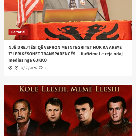
Editorial
NJË DREJTËSI QË VEPRON ME INTEGRITET NUK KA ARSYE
T’I FRIKËSOHET TRANSPARENCËS — Kufizimet e reja ndaj
medias nga GJKKO
07/08/2026
0