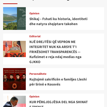
Opinion
Shikaj – Fshati ku historia, identiteti
dhe natyra shqiptare takohen
Editorial
NJË DREJTËSI QË VEPRON ME
INTEGRITET NUK KA ARSYE T’I
FRIKËSOHET TRANSPARENCËS —
Kufizimet e reja ndaj medias nga
GJKKO
Personalitete
Kujtojmë sakrificën e familjes Lleshi
për lirinë e Kosovës
Opinion
KUR PËRGJEGJËSIA DEL NGA SHINAT