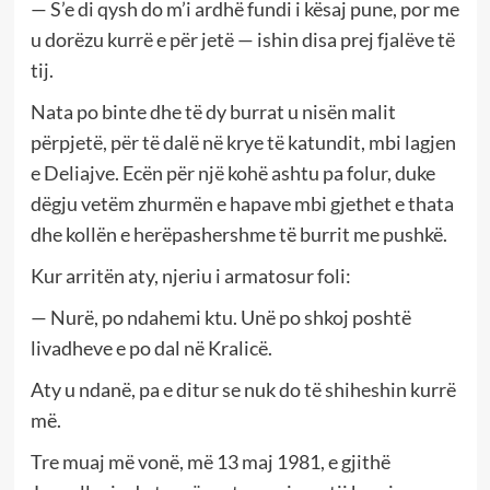
— S’e di qysh do m’i ardhë fundi i kësaj pune, por me
u dorëzu kurrë e për jetë — ishin disa prej fjalëve të
tij.
Nata po binte dhe të dy burrat u nisën malit
përpjetë, për të dalë në krye të katundit, mbi lagjen
e Deliajve. Ecën për një kohë ashtu pa folur, duke
dëgju vetëm zhurmën e hapave mbi gjethet e thata
dhe kollën e herëpashershme të burrit me pushkë.
Kur arritën aty, njeriu i armatosur foli:
— Nurë, po ndahemi ktu. Unë po shkoj poshtë
livadheve e po dal në Kralicë.
Aty u ndanë, pa e ditur se nuk do të shiheshin kurrë
më.
Tre muaj më vonë, më 13 maj 1981, e gjithë