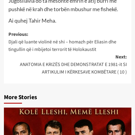
Jugosllavia do ta mësonte emrin e atij burri me
pushkë në krah dhe torbën mbushur me fishekë.
Ai quhej Tahir Meha.
Post
Previous:
Djali që luante violinë në shi – homazh për Eliasin dhe
navigation
tingullin që i mbijetoi terrorit të Holokaustit
Next:
ANATOMIA E KRIZËS DHE DEMONSTRATAT E 1981-it SI
ARTIKULIM I KËRKESAVE KOMBËTARE ( 10 )
More Stories