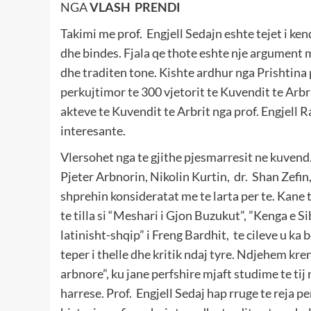
NGA
VLASH PRENDI
Takimi me prof. Engjell Sedajn eshte tejet i ken
dhe bindes. Fjala qe thote eshte nje argument 
dhe traditen tone. Kishte ardhur nga Prishtina 
perkujtimor te 300 vjetorit te Kuvendit te Arbr
akteve te Kuvendit te Arbrit nga prof. Engjell 
interesante.
Vlersohet nga te gjithe pjesmarresit ne kuvend.
Pjeter Arbnorin, Nikolin Kurtin, dr. Shan Zefin,
shprehin konsideratat me te larta per te. Kane t
te tilla si “Meshari i Gjon Buzukut”, ”Kenga e S
latinisht-shqip” i Freng Bardhit, te cileve u ka
teper i thelle dhe kritik ndaj tyre. Ndjehem kre
arbnore”, ku jane perfshire mjaft studime te tij 
harrese. Prof. Engjell Sedaj hap rruge te reja 