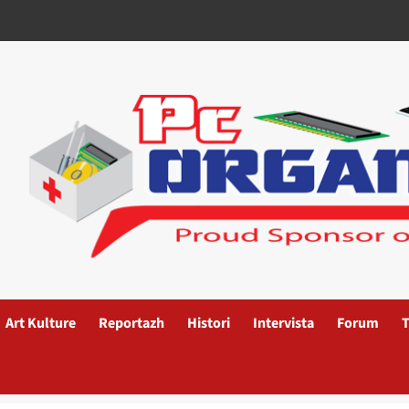
Art Kulture
Reportazh
Histori
Intervista
Forum
T