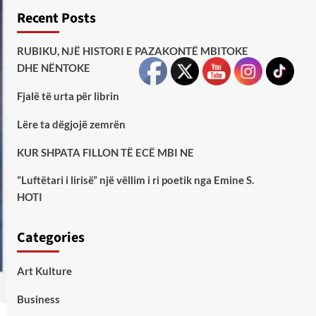
Recent Posts
RUBIKU, NJË HISTORI E PAZAKONTË MBITOKE
DHE NËNTOKE
Fjalë të urta për librin
Lëre ta dëgjojë zemrën
KUR SHPATA FILLON TË ECË MBI NE
”Luftëtari i lirisë” një vëllim i ri poetik nga Emine S.
HOTI
Categories
Art Kulture
Business