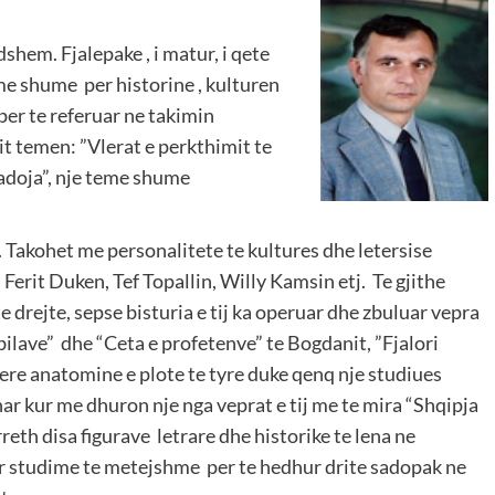
dshem. Fjalepake , i matur, i qete
me shume per historine , kulturen
per te referuar ne takimin
it temen: ”Vlerat e perkthimit te
Radoja”, nje teme shume
 Takohet me personalitete te kultures dhe letersise
 Ferit Duken, Tef Topallin, Willy Kamsin etj. Te gjithe
e drejte, sepse bisturia e tij ka operuar dhe zbuluar vepra
ibilave” dhe “Ceta e profetenve” te Bogdanit, ”Fjalori
 bere anatomine e plote te tyre duke qenq nje studiues
nar kur me dhuron nje nga veprat e tij me te mira “Shqipja
rreth disa figurave letrare dhe historike te lena ne
per studime te metejshme per te hedhur drite sadopak ne