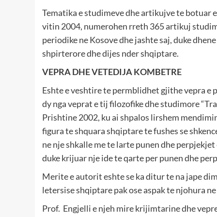
Tematika e studimeve dhe artikujve te botuar es
vitin 2004, numerohen rreth 365 artikuj studi
periodike ne Kosove dhe jashte saj, duke dhene
shpirterore dhe dijes nder shqiptare.
VEPRA DHE VETEDIJA KOMBETRE
Eshte e veshtire te permblidhet gjithe vepra e p
dy nga veprat e tij filozofike dhe studimore “Tr
Prishtine 2002, ku ai shpalos lirshem mendimin 
figura te shquara shqiptare te fushes se shkence
ne nje shkalle me te larte punen dhe perpjekjet 
duke krijuar nje ide te qarte per punen dhe perp
Merite e autorit eshte se ka ditur te na jape d
letersise shqiptare pak ose aspak te njohura ne 
Prof. Engjelli e njeh mire krijimtarine dhe vep