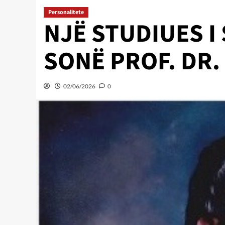
Personalitete
NJË STUDIUES I
SONË PROF. DR.
02/06/2026
0