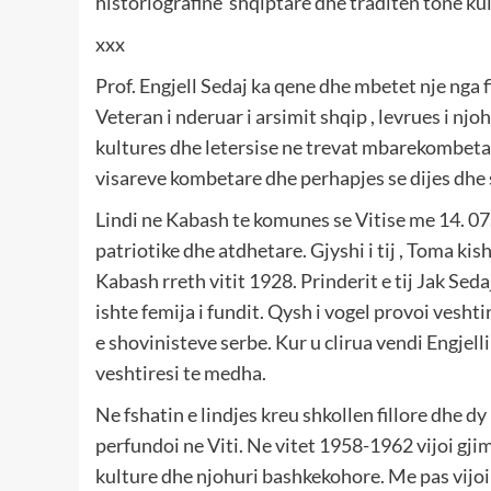
historiografine shqiptare dhe traditen tone ku
xxx
Prof. Engjell Sedaj ka qene dhe mbetet nje nga 
Veteran i nderuar i arsimit shqip , levrues i nj
kultures dhe letersise ne trevat mbarekombetar
visareve kombetare dhe perhapjes se dijes dhe 
Lindi ne Kabash te komunes se Vitise me 14. 07.
patriotike dhe atdhetare. Gjyshi i tij , Toma k
Kabash rreth vitit 1928. Prinderit e tij Jak Sed
ishte femija i fundit. Qysh i vogel provoi vesht
e shovinisteve serbe. Kur u clirua vendi Engjelli 
veshtiresi te medha.
Ne fshatin e lindjes kreu shkollen fillore dhe dy 
perfundoi ne Viti. Ne vitet 1958-1962 vijoi gjim
kulture dhe njohuri bashkekohore. Me pas vijoi