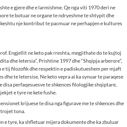
hte e gjere dhe e larmishme. Qe nga viti 1970 deri ne
more te botuar ne organe te ndryeshme te shtypit dhe
 keshtu nje kontribut te pacmuar ne perhapjen e kultures
rof. Engjellit ne keto pak rreshta, megjithate do te kujtoj
adita dhe letersia”, Prishtine 1997 dhe “Shqipja arberore”,
e tij filozofik dhe respektin e padiskutueshem per mjaft
s dhe te letersise. Ne keto vepra ai ka synuar te paraqese
e disa perfaqesuesve te shkences filologjike shqiptare,
jekjet e tyre ne kete fushe.
imensionet krijuese te disa nga figurave me te shkences dhe
trojet tona.
ren e tyre, ka shfletuar mijera dokumente dhe ka zbuluar