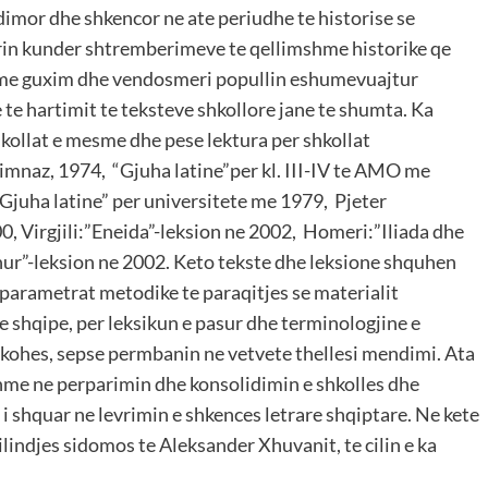
udimor dhe shkencor ne ate periudhe te historise se
zerin kunder shtremberimeve te qellimshme historike qe
 me guxim dhe vendosmeri popullin eshumevuajtur
 te hartimit te teksteve shkollore jane te shumta. Ka
shkollat e mesme dhe pese lektura per shkollat
 gjimnaz, 1974, “Gjuha latine”per kl. III-IV te AMO me
”Gjuha latine” per universitete me 1979, Pjeter
0, Virgjili:”Eneida”-leksion ne 2002, Homeri:”Iliada dhe
dhur”-leksion ne 2002. Keto tekste dhe leksione shquhen
 parametrat metodike te paraqitjes se materialit
e shqipe, per leksikun e pasur dhe terminologjine e
 kohes, sepse permbanin ne vetvete thellesi mendimi. Ata
me ne perparimin dhe konsolidimin e shkolles dhe
i shquar ne levrimin e shkences letrare shqiptare. Ne kete
ilindjes sidomos te Aleksander Xhuvanit, te cilin e ka