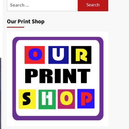
Search
for:
Our Print Shop