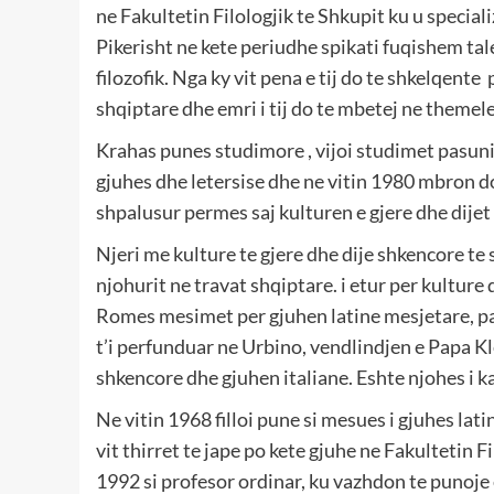
ne Fakultetin Filologjik te Shkupit ku u speciali
Pikerisht ne kete periudhe spikati fuqishem tal
filozofik. Nga ky vit pena e tij do te shkelqente
shqiptare dhe emri i tij do te mbetej ne themel
Krahas punes studimore , vijoi studimet pasuniv
gjuhes dhe letersise dhe ne vitin 1980 mbron 
shpalusur permes saj kulturen e gjere dhe dijet 
Njeri me kulture te gjere dhe dije shkencore te
njohurit ne travat shqiptare. i etur per kulture
Romes mesimet per gjuhen latine mesjetare, pa
t’i perfunduar ne Urbino, vendlindjen e Papa K
shkencore dhe gjuhen italiane. Eshte njohes i k
Ne vitin 1968 filloi pune si mesues i gjuhes lati
vit thirret te jape po kete gjuhe ne Fakultetin Fi
1992 si profesor ordinar, ku vazhdon te punoje e