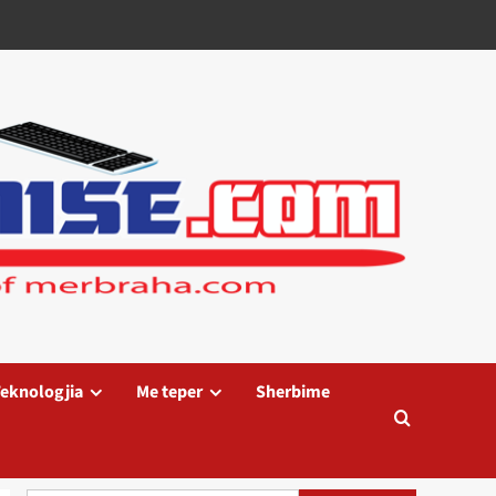
eknologjia
Me teper
Sherbime