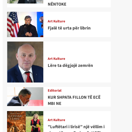
NËNTOKE
Art Kulture
Fjalë të urta për librin
Art Kulture
Lëre ta dëgjojë zemrën
Editorial
KUR SHPATA FILLON TË ECË
MBI NE
Art Kulture
”Luftëtari i lirisë” një vëllim i