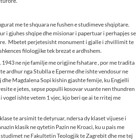
lturore.
figurat me te shquara ne fushen e studimeve shqiptare.
ohur i gjuhes shqipe dhe misionar i papertuar i perhapjes se
e. Mbetet perjetesisht monument i gjalle i zhvillimit te
shkences filologjike tek brezat e ardhshem.
 1943 ne nje familje me origjine fshatare , por me tradita
ishte ardhur nga Stublla e Eperme dhe ishte vendosur ne
aj dhe Magdalena Sopi kishin gjashte femije, ku Engjelli
iresite e jetes, sepse populli kosovar vuante nen thundren
i vogel ishte vetem 1 vjec, kjo beri qe ai te rritej me
klase te arsimit te detyruar, ndersa dy klaset vijuese i
nazin klasik ne qytetin Pazin ne Kroaci, ku u pais me
 studimet ne Fakultetin Teologjik te Zagrebit dhe me tej