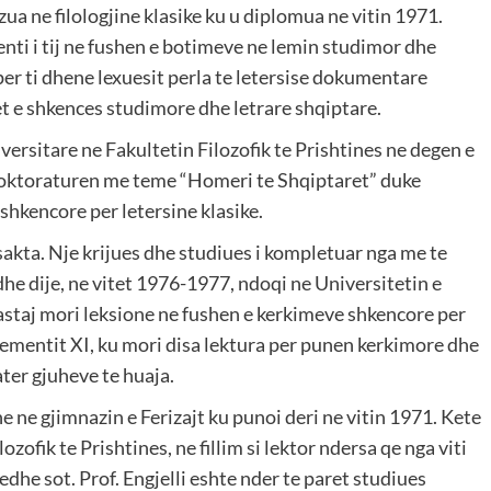
zua ne filologjine klasike ku u diplomua ne vitin 1971.
enti i tij ne fushen e botimeve ne lemin studimor dhe
 per ti dhene lexuesit perla te letersise dokumentare
et e shkences studimore dhe letrare shqiptare.
ersitare ne Fakultetin Filozofik te Prishtines ne degen e
doktoraturen me teme “Homeri te Shqiptaret” duke
shkencore per letersine klasike.
 sakta. Nje krijues dhe studiues i kompletuar nga me te
 dhe dije, ne vitet 1976-1977, ndoqi ne Universitetin e
staj mori leksione ne fushen e kerkimeve shkencore per
lementit XI, ku mori disa lektura per punen kerkimore dhe
ater gjuheve te huaja.
ne ne gjimnazin e Ferizajt ku punoi deri ne vitin 1971. Kete
lozofik te Prishtines, ne fillim si lektor ndersa qe nga viti
dhe sot. Prof. Engjelli eshte nder te paret studiues