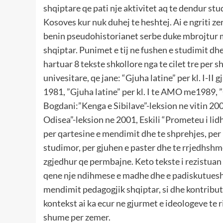
shqiptare qe pati nje aktivitet aq te dendur st
Kosoves kur nuk duhej te heshtej. Ai e ngriti 
benin pseudohistorianet serbe duke mbrojtur
shqiptar. Punimet e tij ne fushen e studimit dhe
hartuar 8 tekste shkollore nga te cilet tre per 
univesitare, qe jane: “Gjuha latine” per kl. I-II
1981, ”Gjuha latine” per kl. I te AMO me1989, 
Bogdani:”Kenga e Sibilave”-leksion ne vitin 200
Odisea”-leksion ne 2001, Eskili “Prometeu i li
per qartesine e mendimit dhe te shprehjes, per
studimor, per gjuhen e paster dhe te rrjedhshm
zgjedhur qe permbajne. Keto tekste i rezistuan
qene nje ndihmese e madhe dhe e padiskutuesh
mendimit pedagogjik shqiptar, si dhe kontribut 
kontekst ai ka ecur ne gjurmet e ideologeve te r
shume per zemer.