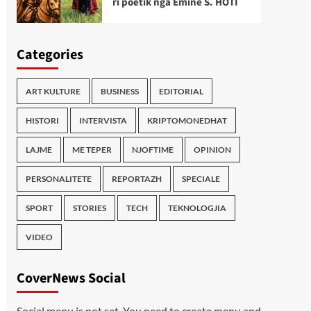
ri poetik nga Emine S. HOTI
Categories
ART KULTURE
BUSINESS
EDITORIAL
HISTORI
INTERVISTA
KRIPTOMONEDHAT
LAJME
ME TEPER
NJOFTIME
OPINION
PERSONALITETE
REPORTAZH
SPECIALE
SPORT
STORIES
TECH
TEKNOLOGJIA
VIDEO
CoverNews Social
Social menu is not set. You need to create menu and