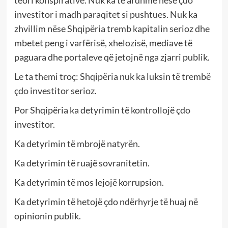
investitor i madh paraqitet si pushtues. Nuk ka
zhvillim nëse Shqipëria tremb kapitalin serioz dhe
mbetet peng i varfërisë, xhelozisë, mediave të
paguara dhe portaleve që jetojnë nga zjarri publik.
Le ta themi troç: Shqipëria nuk ka luksin të trembë
çdo investitor serioz.
Por Shqipëria ka detyrimin të kontrollojë çdo
investitor.
Ka detyrimin të mbrojë natyrën.
Ka detyrimin të ruajë sovranitetin.
Ka detyrimin të mos lejojë korrupsion.
Ka detyrimin të hetojë çdo ndërhyrje të huaj në
opinionin publik.