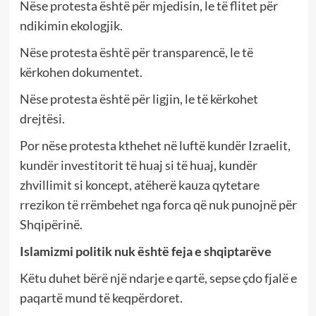
Nëse protesta është për mjedisin, le të flitet për
ndikimin ekologjik.
Nëse protesta është për transparencë, le të
kërkohen dokumentet.
Nëse protesta është për ligjin, le të kërkohet
drejtësi.
Por nëse protesta kthehet në luftë kundër Izraelit,
kundër investitorit të huaj si të huaj, kundër
zhvillimit si koncept, atëherë kauza qytetare
rrezikon të rrëmbehet nga forca që nuk punojnë për
Shqipërinë.
Islamizmi politik nuk është feja e shqiptarëve
Këtu duhet bërë një ndarje e qartë, sepse çdo fjalë e
paqartë mund të keqpërdoret.