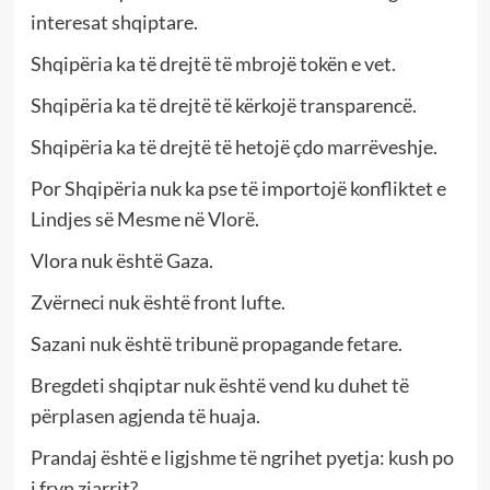
interesat shqiptare.
Shqipëria ka të drejtë të mbrojë tokën e vet.
Shqipëria ka të drejtë të kërkojë transparencë.
Shqipëria ka të drejtë të hetojë çdo marrëveshje.
Por Shqipëria nuk ka pse të importojë konfliktet e
Lindjes së Mesme në Vlorë.
Vlora nuk është Gaza.
Zvërneci nuk është front lufte.
Sazani nuk është tribunë propagande fetare.
Bregdeti shqiptar nuk është vend ku duhet të
përplasen agjenda të huaja.
Prandaj është e ligjshme të ngrihet pyetja: kush po
i fryn zjarrit?