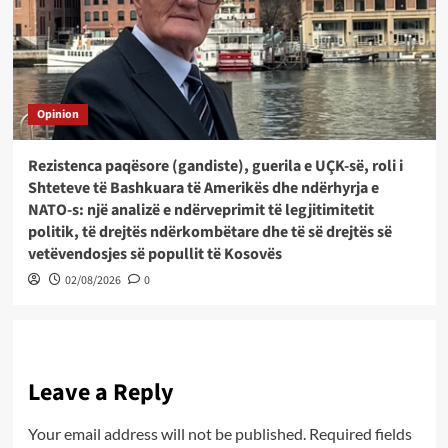
Opinion
Rezistenca paqësore (gandiste), guerila e UÇK-së, roli i
Shteteve të Bashkuara të Amerikës dhe ndërhyrja e
NATO-s: një analizë e ndërveprimit të legjitimitetit
politik, të drejtës ndërkombëtare dhe të së drejtës së
vetëvendosjes së popullit të Kosovës
02/08/2026
0
Leave a Reply
Your email address will not be published.
Required fields