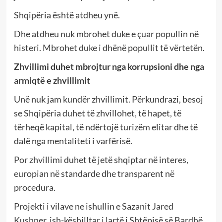
Shqipëria është atdheu ynë.
Dhe atdheu nuk mbrohet duke e çuar popullin në
histeri. Mbrohet duke i dhënë popullit të vërtetën.
Zhvillimi duhet mbrojtur nga korrupsioni dhe nga
armiqtë e zhvillimit
Unë nuk jam kundër zhvillimit. Përkundrazi, besoj
se Shqipëria duhet të zhvillohet, të hapet, të
tërheqë kapital, të ndërtojë turizëm elitar dhe të
dalë nga mentaliteti i varfërisë.
Por zhvillimi duhet të jetë shqiptar në interes,
europian në standarde dhe transparent në
procedura.
Projekti i vilave ne ishullin e Sazanit Jared
Kushner, ish-këshilltar i lartë i Shtëpisë së Bardhë