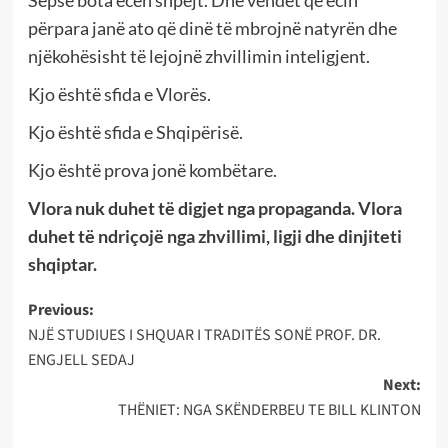
përpara janë ato që dinë të mbrojnë natyrën dhe
njëkohësisht të lejojnë zhvillimin inteligjent.
Kjo është sfida e Vlorës.
Kjo është sfida e Shqipërisë.
Kjo është prova jonë kombëtare.
Vlora nuk duhet të digjet nga propaganda. Vlora
duhet të ndriçojë nga zhvillimi, ligji dhe dinjiteti
shqiptar.
Post
Previous:
NJË STUDIUES I SHQUAR I TRADITËS SONË PROF. DR.
navigation
ENGJELL SEDAJ
Next:
THËNIET: NGA SKËNDERBEU TE BILL KLINTON