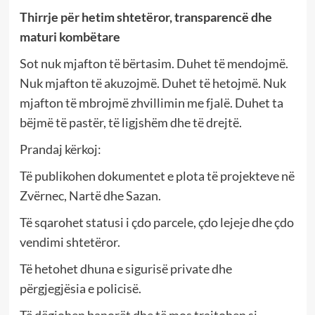
Thirrje për hetim shtetëror, transparencë dhe
maturi kombëtare
Sot nuk mjafton të bërtasim. Duhet të mendojmë.
Nuk mjafton të akuzojmë. Duhet të hetojmë. Nuk
mjafton të mbrojmë zhvillimin me fjalë. Duhet ta
bëjmë të pastër, të ligjshëm dhe të drejtë.
Prandaj kërkoj:
Të publikohen dokumentet e plota të projekteve në
Zvërnec, Nartë dhe Sazan.
Të sqarohet statusi i çdo parcele, çdo lejeje dhe çdo
vendimi shtetëror.
Të hetohet dhuna e sigurisë private dhe
përgjegjësia e policisë.
Të dëgjohen banorët dhe të mos trajtohen si