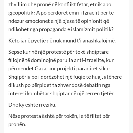
zhvillim dhe pronë në konflikt fetar, etnik apo
gjeopolitik? A po përdoret emri i Izraelit për të
ndezur emocionet e një pjese të opinionit që
ndikohet nga propaganda e islamizmit politik?
Këto janë pyetje që nuk mund t’i anashkalojmë.
Sepse kur në një protestë për tokë shqiptare
fillojnë të dominojnë parulla anti-izraelite, kur
përmendet Gaza, kur projekti paraqitet sikur
Shqipëria po i dorëzohet një fuqie të huaj, atëherë
dikush po përpiqet ta zhvendosë debatin nga
interesi kombëtar shqiptar në një terren tjetër.
Dhe ky është rreziku.
Nëse protesta është për tokën, le të flitet për
pronën.