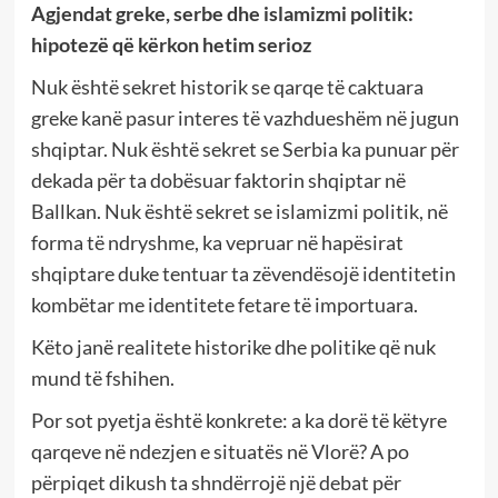
Agjendat greke, serbe dhe islamizmi politik:
hipotezë që kërkon hetim serioz
Nuk është sekret historik se qarqe të caktuara
greke kanë pasur interes të vazhdueshëm në jugun
shqiptar. Nuk është sekret se Serbia ka punuar për
dekada për ta dobësuar faktorin shqiptar në
Ballkan. Nuk është sekret se islamizmi politik, në
forma të ndryshme, ka vepruar në hapësirat
shqiptare duke tentuar ta zëvendësojë identitetin
kombëtar me identitete fetare të importuara.
Këto janë realitete historike dhe politike që nuk
mund të fshihen.
Por sot pyetja është konkrete: a ka dorë të këtyre
qarqeve në ndezjen e situatës në Vlorë? A po
përpiqet dikush ta shndërrojë një debat për