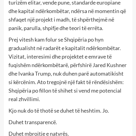
turizëm elitar, vende pune, standarde europiane
dhe kapital ndërkombëtar, ndërsa në momentin që
shfaqet një projekt i madh, të shpërthejmë në
panik, parulla, shpifje dhe teori të errëta.
Prej vitesh kam folur se Shqipëria po hyn
gradualisht në radarët e kapitalit ndërkombëtar.
Vizitat, interesimi dhe projektet e emrave të
fuqishëm ndërkombëtarë, përfshirë Jared Kushner
dhe Ivanka Trump, nuk duhen parë automatikisht
si kërcënim. Ato tregojnë një fakt të rëndësishëm:
Shqipëria po fillon të shihet si vend me potencial
real zhvillimi.
Kjo nuk do të thotë se duhet të heshtim. Jo.
Duhet transparencë.
Duhet mbrojtje e natyrës.