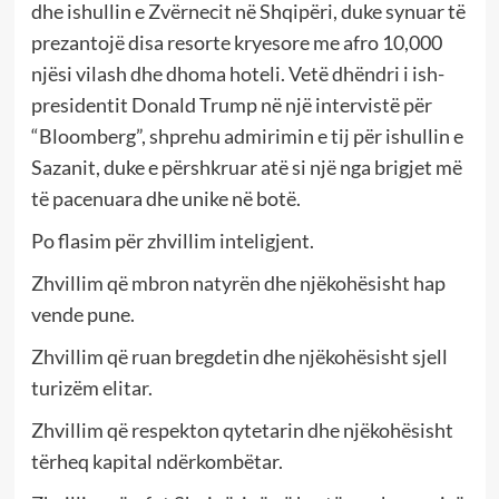
dhe ishullin e Zvërnecit në Shqipëri, duke synuar të
prezantojë disa resorte kryesore me afro 10,000
njësi vilash dhe dhoma hoteli. Vetë dhëndri i ish-
presidentit Donald Trump në një intervistë për
“Bloomberg”, shprehu admirimin e tij për ishullin e
Sazanit, duke e përshkruar atë si një nga brigjet më
të pacenuara dhe unike në botë.
Po flasim për zhvillim inteligjent.
Zhvillim që mbron natyrën dhe njëkohësisht hap
vende pune.
Zhvillim që ruan bregdetin dhe njëkohësisht sjell
turizëm elitar.
Zhvillim që respekton qytetarin dhe njëkohësisht
tërheq kapital ndërkombëtar.