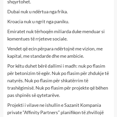
shqyrtohet.
Dubai nuk u ndërtua nga frika.
Kroacia nuk u ngrit nga paniku.
Emiratet nuk tërhoqën miliarda duke menduar si
komentues të rrjeteve sociale.
Vendet që ecin përpara ndërtojnë me vizion, me
kapital, me standarde dhe me ambicie.
Por këtu duhet bërë dallimi i madh: nuk po flasim
për betonizim të egër. Nuk po flasim për zhdukje të
natyrës. Nuk po flasim për shkatërrim të
trashëgimisë. Nuk po flasim për projekte që bëhen
pas shpinës së qytetarëve.
Projekti i vilave ne ishullin e Sazanit Kompania
private “Affinity Partners” planifikon të zhvillojë