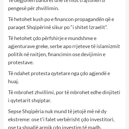
pengesë për zhvillimin.
Të hetohet kush po e financon propagandën që e
paraqet Shqipërinë sikur po “i shitet Izraelit”.
Të hetohet çdo përfshirje e mundshme e
agjenturave greke, serbe apo rrjeteve të islamizmit
politik në nxitjen, financimin ose devijimin e
protestave.
Të ndahet protesta qytetare nga çdo agjendë e
huaj.
Të mbrohet zhvillimi, por të mbrohet edhe dinjiteti
i qytetarit shqiptar.
Sepse Shqipëria nuk mund të jetojë më në dy
ekstreme: ose t’i falet verbërisht çdo investitori,
ose ta shpallë armik çdo investim të madh.