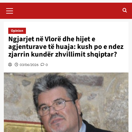
Primary
Menu
Opinion
Ngjarjet në Vlorë dhe hijet e
agjenturave të huaja: kush po e ndez
zjarrin kundër zhvillimit shqiptar?
03/06/2026
0