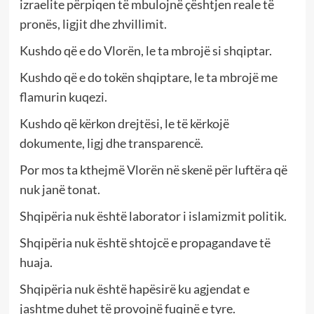
izraelite përpiqen të mbulojnë çështjen reale të
pronës, ligjit dhe zhvillimit.
Kushdo që e do Vlorën, le ta mbrojë si shqiptar.
Kushdo që e do tokën shqiptare, le ta mbrojë me
flamurin kuqezi.
Kushdo që kërkon drejtësi, le të kërkojë
dokumente, ligj dhe transparencë.
Por mos ta kthejmë Vlorën në skenë për luftëra që
nuk janë tonat.
Shqipëria nuk është laborator i islamizmit politik.
Shqipëria nuk është shtojcë e propagandave të
huaja.
Shqipëria nuk është hapësirë ku agjendat e
jashtme duhet të provojnë fuqinë e tyre.