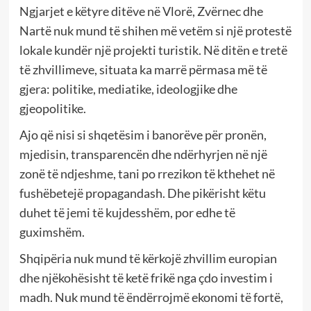
Ngjarjet e këtyre ditëve në Vlorë, Zvërnec dhe
Nartë nuk mund të shihen më vetëm si një protestë
lokale kundër një projekti turistik. Në ditën e tretë
të zhvillimeve, situata ka marrë përmasa më të
gjera: politike, mediatike, ideologjike dhe
gjeopolitike.
Ajo që nisi si shqetësim i banorëve për pronën,
mjedisin, transparencën dhe ndërhyrjen në një
zonë të ndjeshme, tani po rrezikon të kthehet në
fushëbetejë propagandash. Dhe pikërisht këtu
duhet të jemi të kujdesshëm, por edhe të
guximshëm.
Shqipëria nuk mund të kërkojë zhvillim europian
dhe njëkohësisht të ketë frikë nga çdo investim i
madh. Nuk mund të ëndërrojmë ekonomi të fortë,