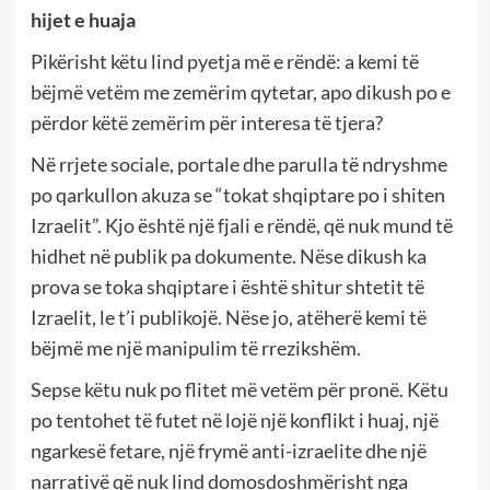
hijet e huaja
Pikërisht këtu lind pyetja më e rëndë: a kemi të
bëjmë vetëm me zemërim qytetar, apo dikush po e
përdor këtë zemërim për interesa të tjera?
Në rrjete sociale, portale dhe parulla të ndryshme
po qarkullon akuza se “tokat shqiptare po i shiten
Izraelit”. Kjo është një fjali e rëndë, që nuk mund të
hidhet në publik pa dokumente. Nëse dikush ka
prova se toka shqiptare i është shitur shtetit të
Izraelit, le t’i publikojë. Nëse jo, atëherë kemi të
bëjmë me një manipulim të rrezikshëm.
Sepse këtu nuk po flitet më vetëm për pronë. Këtu
po tentohet të futet në lojë një konflikt i huaj, një
ngarkesë fetare, një frymë anti-izraelite dhe një
narrativë që nuk lind domosdoshmërisht nga