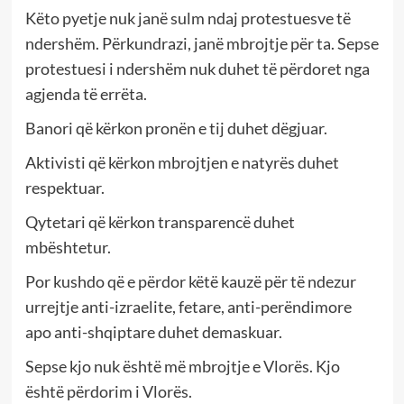
Këto pyetje nuk janë sulm ndaj protestuesve të
ndershëm. Përkundrazi, janë mbrojtje për ta. Sepse
protestuesi i ndershëm nuk duhet të përdoret nga
agjenda të errëta.
Banori që kërkon pronën e tij duhet dëgjuar.
Aktivisti që kërkon mbrojtjen e natyrës duhet
respektuar.
Qytetari që kërkon transparencë duhet
mbështetur.
Por kushdo që e përdor këtë kauzë për të ndezur
urrejtje anti-izraelite, fetare, anti-perëndimore
apo anti-shqiptare duhet demaskuar.
Sepse kjo nuk është më mbrojtje e Vlorës. Kjo
është përdorim i Vlorës.