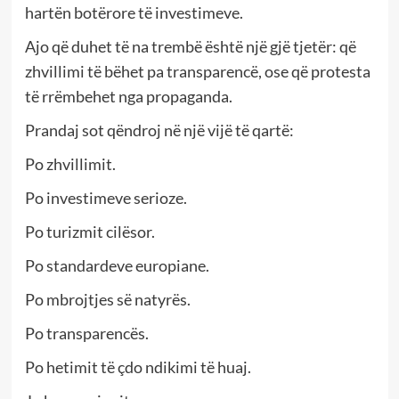
hartën botërore të investimeve.
Ajo që duhet të na trembë është një gjë tjetër: që
zhvillimi të bëhet pa transparencë, ose që protesta
të rrëmbehet nga propaganda.
Prandaj sot qëndroj në një vijë të qartë:
Po zhvillimit.
Po investimeve serioze.
Po turizmit cilësor.
Po standardeve europiane.
Po mbrojtjes së natyrës.
Po transparencës.
Po hetimit të çdo ndikimi të huaj.