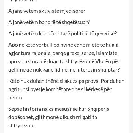
A janë vetëm aktivistë mjedisorë?
A janë vetëm banorë të shqetësuar?
A janë vetëm kundërshtarë politikë të qeverisë?
Apo në këtë vorbull po hyjnë edhe rrjete të huaja,
agjentura rajonale, qarqe greke, serbe, islamiste
apo struktura që duan ta shfrytëzojnë Vlorën për
qëllime që nuk kanë lidhje me interesin shqiptar?
Këto nuk duhen thënë si akuza pa prova. Por duhen
ngritur si pyetje kombëtare dhe si kërkesë për
hetim.
Sepse historia na ka mësuar se kur Shqipëria
dobësohet, gjithmonë dikush rri gati ta
shfrytëzojë.