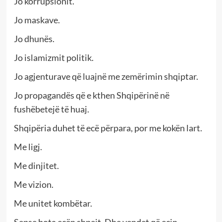
Jo korrupsionit.
Jo maskave.
Jo dhunës.
Jo islamizmit politik.
Jo agjenturave që luajnë me zemërimin shqiptar.
Jo propagandës që e kthen Shqipërinë në
fushëbetejë të huaj.
Shqipëria duhet të ecë përpara, por me kokën lart.
Me ligj.
Me dinjitet.
Me vizion.
Me unitet kombëtar.
Sepse bota ecën shpejt. Dhe vendet që ecin