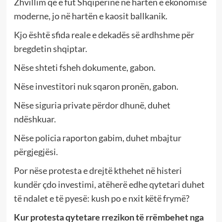
Zhvillim që e fut Shqipërinë në hartën e ekonomisë
moderne, jo në hartën e kaosit ballkanik.
Kjo është sfida reale e dekadës së ardhshme për
bregdetin shqiptar.
Nëse shteti fsheh dokumente, gabon.
Nëse investitori nuk sqaron pronën, gabon.
Nëse siguria private përdor dhunë, duhet
ndëshkuar.
Nëse policia raporton gabim, duhet mbajtur
përgjegjësi.
Por nëse protesta e drejtë kthehet në histeri
kundër çdo investimi, atëherë edhe qytetari duhet
të ndalet e të pyesë: kush po e nxit këtë frymë?
Kur protesta qytetare rrezikon të rrëmbehet nga