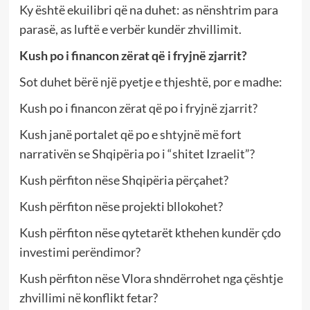
Ky është ekuilibri që na duhet: as nënshtrim para
parasë, as luftë e verbër kundër zhvillimit.
Kush po i financon zërat që i fryjnë zjarrit?
Sot duhet bërë një pyetje e thjeshtë, por e madhe:
Kush po i financon zërat që po i fryjnë zjarrit?
Kush janë portalet që po e shtyjnë më fort
narrativën se Shqipëria po i “shitet Izraelit”?
Kush përfiton nëse Shqipëria përçahet?
Kush përfiton nëse projekti bllokohet?
Kush përfiton nëse qytetarët kthehen kundër çdo
investimi perëndimor?
Kush përfiton nëse Vlora shndërrohet nga çështje
zhvillimi në konflikt fetar?