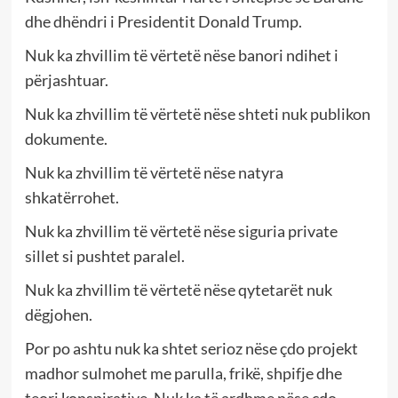
dhe dhëndri i Presidentit Donald Trump.
Nuk ka zhvillim të vërtetë nëse banori ndihet i
përjashtuar.
Nuk ka zhvillim të vërtetë nëse shteti nuk publikon
dokumente.
Nuk ka zhvillim të vërtetë nëse natyra
shkatërrohet.
Nuk ka zhvillim të vërtetë nëse siguria private
sillet si pushtet paralel.
Nuk ka zhvillim të vërtetë nëse qytetarët nuk
dëgjohen.
Por po ashtu nuk ka shtet serioz nëse çdo projekt
madhor sulmohet me parulla, frikë, shpifje dhe
teori konspirative. Nuk ka të ardhme nëse çdo