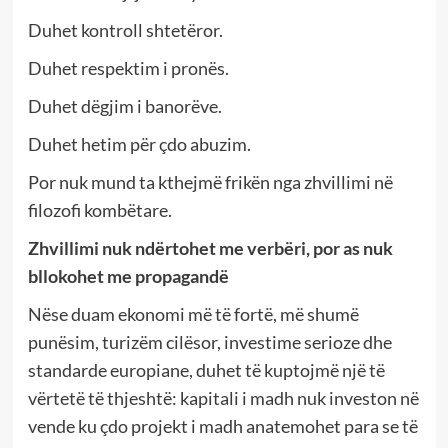
Duhet kontroll shtetëror.
Duhet respektim i pronës.
Duhet dëgjim i banorëve.
Duhet hetim për çdo abuzim.
Por nuk mund ta kthejmë frikën nga zhvillimi në
filozofi kombëtare.
Zhvillimi nuk ndërtohet me verbëri, por as nuk
bllokohet me propagandë
Nëse duam ekonomi më të fortë, më shumë
punësim, turizëm cilësor, investime serioze dhe
standarde europiane, duhet të kuptojmë një të
vërtetë të thjeshtë: kapitali i madh nuk investon në
vende ku çdo projekt i madh anatemohet para se të