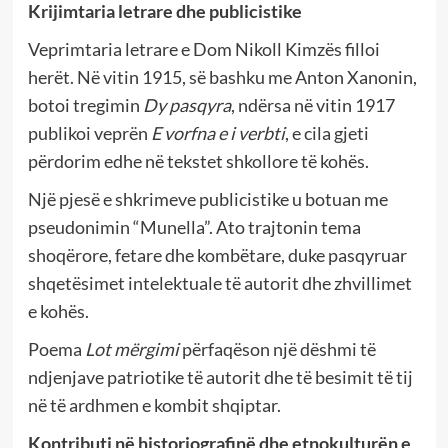
Krijimtaria letrare dhe publicistike
Veprimtaria letrare e Dom Nikoll Kimzës filloi
herët. Në vitin 1915, së bashku me Anton Xanonin,
botoi tregimin
Dy pasqyra
, ndërsa në vitin 1917
publikoi veprën
E vorfna e i verbti
, e cila gjeti
përdorim edhe në tekstet shkollore të kohës.
Një pjesë e shkrimeve publicistike u botuan me
pseudonimin “Munella”. Ato trajtonin tema
shoqërore, fetare dhe kombëtare, duke pasqyruar
shqetësimet intelektuale të autorit dhe zhvillimet
e kohës.
Poema
Lot mërgimi
përfaqëson një dëshmi të
ndjenjave patriotike të autorit dhe të besimit të tij
në të ardhmen e kombit shqiptar.
Kontributi në historiografinë dhe etnokulturën e