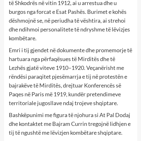
të Shkodrës në vitin 1912, ai u arrestua dhe u
burgos nga forcat e Esat Pashës. Burimet e kohës
dëshmojnë se, në periudha të vështira, ai strehoi
dhe ndihmoi personalitete të ndryshme të lëvizjes
kombëtare.
Emri i tij gjendet në dokumente dhe promemorje të
hartuara nga përfaqësues të Mirditës dhe të
Lezhës gjatë viteve 1910–1920. Veçanërisht me
rëndësi paraqitet pjesëmarrja e tij në protestën e
bajrakëve të Mirditës, drejtuar Konferencës së
Paqes në Paris më 1919, kundër pretendimeve
territoriale jugosllave ndaj trojeve shqiptare.
Bashkëpunimi me figura të njohura si At Pal Dodaj
dhe kontaktet me Bajram Currin tregojnë lidhjen e
tij të ngushtë me lëvizjen kombëtare shqiptare.