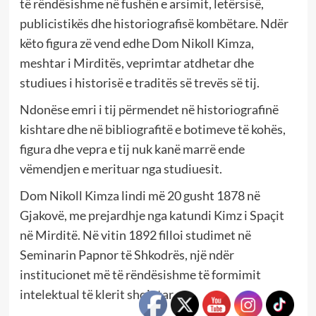
të rëndësishme në fushën e arsimit, letërsisë,
publicistikës dhe historiografisë kombëtare. Ndër
këto figura zë vend edhe Dom Nikoll Kimza,
meshtar i Mirditës, veprimtar atdhetar dhe
studiues i historisë e traditës së trevës së tij.
Ndonëse emri i tij përmendet në historiografinë
kishtare dhe në bibliografitë e botimeve të kohës,
figura dhe vepra e tij nuk kanë marrë ende
vëmendjen e merituar nga studiuesit.
Dom Nikoll Kimza lindi më 20 gusht 1878 në
Gjakovë, me prejardhje nga katundi Kimz i Spaçit
në Mirditë. Në vitin 1892 filloi studimet në
Seminarin Papnor të Shkodrës, një ndër
institucionet më të rëndësishme të formimit
intelektual të klerit shqiptar.