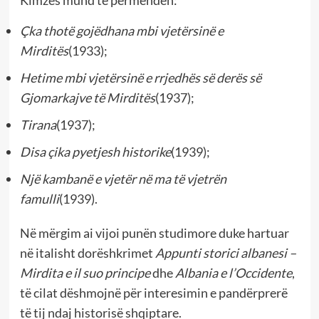
Kimzës mund të përmenden:
Çka thotë gojëdhana mbi vjetërsinë e
Mirditës
(1933);
Hetime mbi vjetërsinë e rrjedhës së derës së
Gjomarkajve të Mirditës
(1937);
Tirana
(1937);
Disa çika pyetjesh historike
(1939);
Një kambanë e vjetër në ma të vjetrën
famulli
(1939).
Në mërgim ai vijoi punën studimore duke hartuar
në italisht dorëshkrimet
Appunti storici albanesi –
Mirdita e il suo principe
dhe
Albania e l’Occidente
,
të cilat dëshmojnë për interesimin e pandërprerë
të tij ndaj historisë shqiptare.