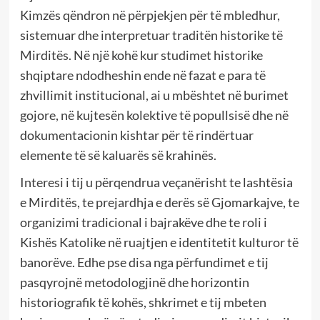
Kimzës qëndron në përpjekjen për të mbledhur,
sistemuar dhe interpretuar traditën historike të
Mirditës. Në një kohë kur studimet historike
shqiptare ndodheshin ende në fazat e para të
zhvillimit institucional, ai u mbështet në burimet
gojore, në kujtesën kolektive të popullsisë dhe në
dokumentacionin kishtar për të rindërtuar
elemente të së kaluarës së krahinës.
Interesi i tij u përqendrua veçanërisht te lashtësia
e Mirditës, te prejardhja e derës së Gjomarkajve, te
organizimi tradicional i bajrakëve dhe te roli i
Kishës Katolike në ruajtjen e identitetit kulturor të
banorëve. Edhe pse disa nga përfundimet e tij
pasqyrojnë metodologjinë dhe horizontin
historiografik të kohës, shkrimet e tij mbeten