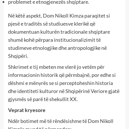
problemet e etnogjenezës shqiptare.
Në këtë aspekt, Dom Nikoll Kimza paraqitet si
pjesë e traditës së studiuesve klerikë që
dokumentuan kulturën tradicionale shqiptare
shumë kohë përpara institucionalizimit të
studimeve etnologjike dhe antropologjike në
Shqipëri.
Shkrimet e tij mbeten me vlerë jo vetëm për
informacionin historik që përmbajnë, por edhe si
dëshmi e mënyrës se si perceptoheshin historia
dhe identiteti kulturor në Shqipërinë Veriore gjatë
gjysmës së parë të shekullit XX.
Veprat kryesore
Ndër botimet më të rëndësishme të Dom Nikoll