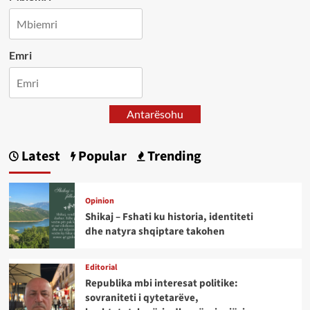
Emri
Antarësohu
Latest
Popular
Trending
Opinion
Shikaj – Fshati ku historia, identiteti
dhe natyra shqiptare takohen
Editorial
Republika mbi interesat politike:
sovraniteti i qytetarëve,