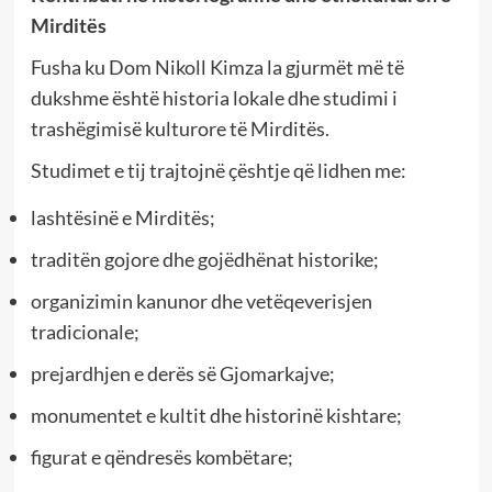
Mirditës
Fusha ku Dom Nikoll Kimza la gjurmët më të
dukshme është historia lokale dhe studimi i
trashëgimisë kulturore të Mirditës.
Studimet e tij trajtojnë çështje që lidhen me:
lashtësinë e Mirditës;
traditën gojore dhe gojëdhënat historike;
organizimin kanunor dhe vetëqeverisjen
tradicionale;
prejardhjen e derës së Gjomarkajve;
monumentet e kultit dhe historinë kishtare;
figurat e qëndresës kombëtare;