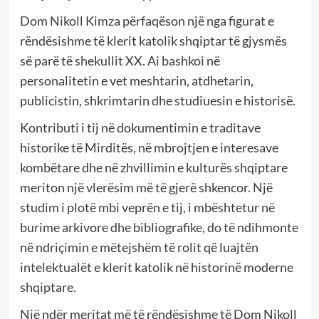
Dom Nikoll Kimza përfaqëson një nga figurat e
rëndësishme të klerit katolik shqiptar të gjysmës
së parë të shekullit XX. Ai bashkoi në
personalitetin e vet meshtarin, atdhetarin,
publicistin, shkrimtarin dhe studiuesin e historisë.
Kontributi i tij në dokumentimin e traditave
historike të Mirditës, në mbrojtjen e interesave
kombëtare dhe në zhvillimin e kulturës shqiptare
meriton një vlerësim më të gjerë shkencor. Një
studim i plotë mbi veprën e tij, i mbështetur në
burime arkivore dhe bibliografike, do të ndihmonte
në ndriçimin e mëtejshëm të rolit që luajtën
intelektualët e klerit katolik në historinë moderne
shqiptare.
Një ndër meritat më të rëndësishme të Dom Nikoll