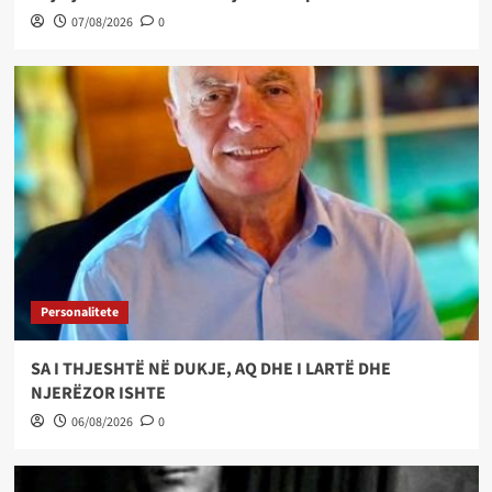
07/08/2026
0
Personalitete
SA I THJESHTË NË DUKJE, AQ DHE I LARTË DHE
NJERËZOR ISHTE
06/08/2026
0