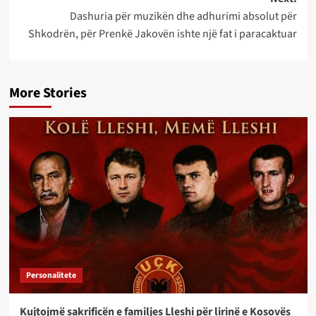
Dashuria për muzikën dhe adhurimi absolut për
Shkodrën, për Prenkë Jakovën ishte një fat i paracaktuar
More Stories
Personalitete
Kujtojmë sakrificën e familjes Lleshi për lirinë e Kosovës