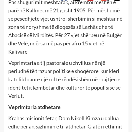
Pas shugurimit meshtarak, ai kremtoi meshën e
parë në Kallmet më 21 gusht 1905. Për më shumë
se pesëdhjetë vjet ushtroi shërbimin si meshtar në
zona të ndryshme të dioqezës së Lezhës dhe të
Abacisë së Mirditës. Për 27 vjet shërbeu në Bulgër
dhe Velë, ndërsa më pas për afro 15 vjet në
Kalivare.
Veprimtaria e tij pastorale u zhvillua në një
periudhë të trazuar politike e shoqërore, kur kleri
katolik luante një rol të rëndësishëm në ruajtjen e
identitetit kombëtar dhe kulturor të popullsisë së
Veriut.
Veprimtaria atdhetare
Krahas misionit fetar, Dom Nikoll Kimza u dallua
edhe për angazhimin e tij atdhetar. Gjatë rrethimit