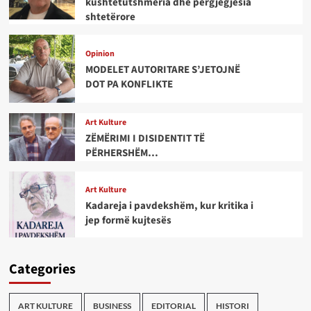
kushtetutshmëria dhe përgjegjësia
shtetërore
Opinion
MODELET AUTORITARE S’JETOJNË
DOT PA KONFLIKTE
Art Kulture
ZËMËRIMI I DISIDENTIT TË
PËRHERSHËM…
Art Kulture
Kadareja i pavdekshëm, kur kritika i
jep formë kujtesës
Categories
ART KULTURE
BUSINESS
EDITORIAL
HISTORI