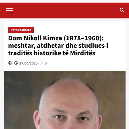
Primary
Menu
Personalitete
Dom Nikoll Kimza (1878–1960):
meshtar, atdhetar dhe studiues i
traditës historike të Mirditës
27/06/2026
0