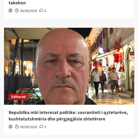
takohen
08/08/2026
0
Editorial
Republika mbi interesat politike: sovraniteti i qytetarëve,
kushtetutshmëria dhe përgjegjësia shtetërore
08/08/2026
0