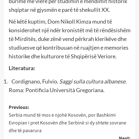
burime me vlerë për studimin e mendimit historik
shqiptar në gjysmën e parë të shekullit XX.
Në këtë kuptim, Dom Nikoll Kimza mund të
konsiderohet një ndër kronistët më të rëndësishëm
të Mirditës, duke zënë vend përkrah klerikëve dhe
studiuesve që kontribuuan në ruajtjen e memories
historike dhe kulturore të Shqipërisë Veriore.
Literatura:
Cordignano, Fulvio.
Saggi sulla cultura albanese
.
Roma: Pontificia Università Gregoriana.
Post
Previous:
Serbia mund të mos e njohë Kosovën, por Bashkimi
navigation
Evropian i pret Kosovën dhe Serbinë si dy shtete sovrane
dhe të pavarura
Next: