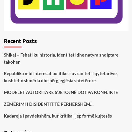
Recent Posts
Shikaj – Fshati ku historia, identiteti dhe natyra shqiptare
takohen
Republika mbi interesat politike: sovraniteti i qytetarëve,
kushtetutshmëria dhe përgjegjësia shtetërore
MODELET AUTORITARE S’JETOJNË DOT PA KONFLIKTE
ZËMËRIMI I DISIDENTIT TË PËRHERSHËM…
Kadareja i pavdekshëm, kur kritika i jep formë kujtesës