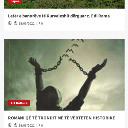
Lajme
Letër e banorëve të Kurveleshit dërguar z. Edi Rama
28/06/2022
0
Art Kulture
ROMANI QË TË TRONDIT ME TË VËRTETËN HISTORIKE
28/06/2022
0