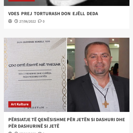
VDES PREJ TORTURASH DON EJËLL DEDA
27/06/2022
0
Art Kulture
PËRSIATJE TË QENËSISHME PËR JETËN SI DASHURI DHE
PËR DASHURINË SI JETË