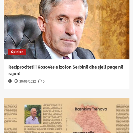
Opinion
Reciprociteti i Kosovës e izolon Serbinë dhe sjell paqe në
rajon!
30/06/2022
0