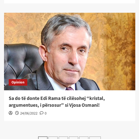
Opinion
Sa do të donte Edi Rama të cilësohej “kristal,
argumentues, i përsosur” si Vjosa Osmani!
24/06/2022
0