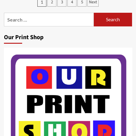
Posts
2
3
4
5
Next
1
pagination
Search
for:
Our Print Shop