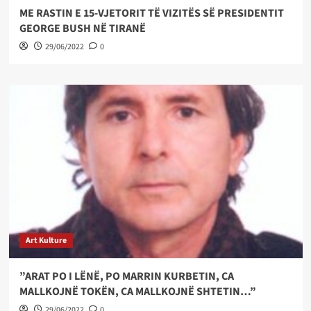
ME RASTIN E 15-VJETORIT TË VIZITËS SË PRESIDENTIT
GEORGE BUSH NË TIRANË
29/06/2022
0
Art Kulture
”ARAT PO I LËNË, PO MARRIN KURBETIN, CA
MALLKOJNË TOKËN, CA MALLKOJNË SHTETIN…”
29/06/2022
0