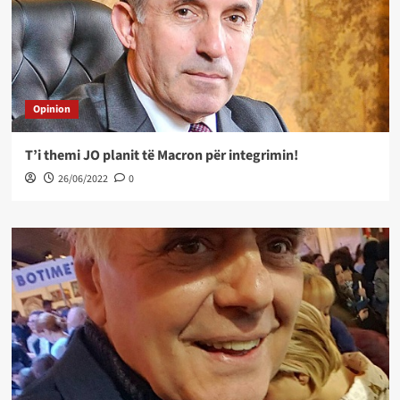
Opinion
T’i themi JO planit të Macron për integrimin!
26/06/2022
0