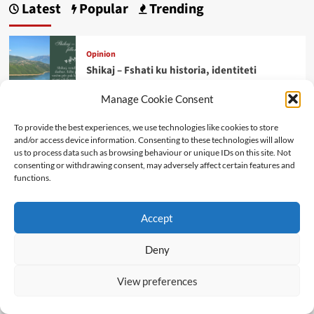
Latest
Popular
Trending
Opinion
Shikaj – Fshati ku historia, identiteti
dhe natyra shqiptare takohen
Manage Cookie Consent
Editorial
To provide the best experiences, we use technologies like cookies to store
Republika mbi interesat politike:
and/or access device information. Consenting to these technologies will allow
sovraniteti i qytetarëve,
us to process data such as browsing behaviour or unique IDs on this site. Not
consenting or withdrawing consent, may adversely affect certain features and
kushtetutshmëria dhe përgjegjësia
functions.
shtetërore
Accept
Opinion
MODELET AUTORITARE S’JETOJNË
DOT PA KONFLIKTE
Deny
View preferences
Art Kulture
ZËMËRIMI I DISIDENTIT TË