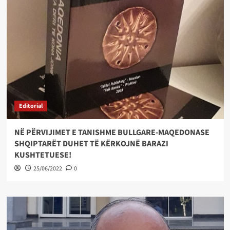
Editorial
NË PËRVIJIMET E TANISHME BULLGARE-MAQEDONASE
SHQIPTARËT DUHET TË KËRKOJNË BARAZI
KUSHTETUESE!
25/06/2022
0