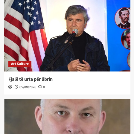
Art Kulture
Fjalë të urta për librin
05/08/2026
0