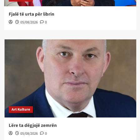
Fjalë të urta për librin
05/08/2026
0
Art Kulture
Lëre ta dëgjojë zemrën
05/08/2026
0