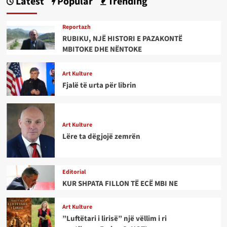
Latest
Popular
Trending
Reportazh
RUBIKU, NJË HISTORI E PAZAKONTË
MBITOKE DHE NËNTOKE
Art Kulture
Fjalë të urta për librin
Art Kulture
Lëre ta dëgjojë zemrën
Editorial
KUR SHPATA FILLON TË ECË MBI NE
Art Kulture
”Luftëtari i lirisë” një vëllim i ri