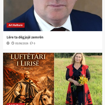
Art Kulture
Lëre ta dëgjojë zemrën
05/08/2026
0