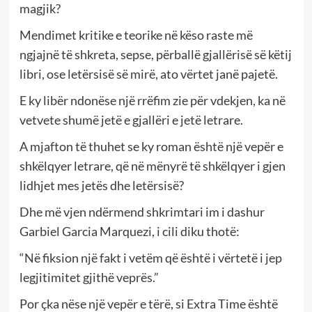
magjik?
Mendimet kritike e teorike në këso raste më
ngjajnë të shkreta, sepse, përballë gjallërisë së këtij
libri, ose letërsisë së mirë, ato vërtet janë pajetë.
E ky libër ndonëse një rrëfim zie për vdekjen, ka në
vetvete shumë jetë e gjallëri e jetë letrare.
A mjafton të thuhet se ky roman është një vepër e
shkëlqyer letrare, që në mënyrë të shkëlqyer i gjen
lidhjet mes jetës dhe letërsisë?
Dhe më vjen ndërmend shkrimtari im i dashur
Garbiel Garcia Marquezi, i cili diku thotë:
“Në fiksion një fakt i vetëm që është i vërtetë i jep
legjitimitet gjithë veprës.”
Por çka nëse një vepër e tërë, si Extra Time është