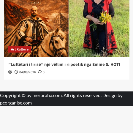
Art Kulture
”Luftëtari i lirisë” një vëllim i ri poetik nga Emine S. HOTI
04/08/2026
0
Copyright © by
merbraha.com
. All rights reserved. Design by
pcorganise.com