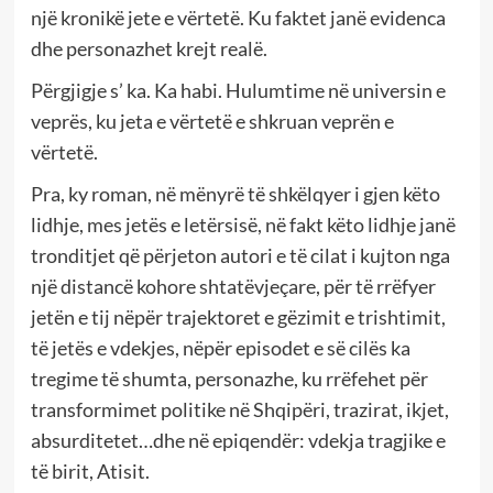
një kronikë jete e vërtetë. Ku faktet janë evidenca
dhe personazhet krejt realë.
Përgjigje s’ ka. Ka habi. Hulumtime në universin e
veprës, ku jeta e vërtetë e shkruan veprën e
vërtetë.
Pra, ky roman, në mënyrë të shkëlqyer i gjen këto
lidhje, mes jetës e letërsisë, në fakt këto lidhje janë
tronditjet që përjeton autori e të cilat i kujton nga
një distancë kohore shtatëvjeçare, për të rrëfyer
jetën e tij nëpër trajektoret e gëzimit e trishtimit,
të jetës e vdekjes, nëpër episodet e së cilës ka
tregime të shumta, personazhe, ku rrëfehet për
transformimet politike në Shqipëri, trazirat, ikjet,
absurditetet…dhe në epiqendër: vdekja tragjike e
të birit, Atisit.