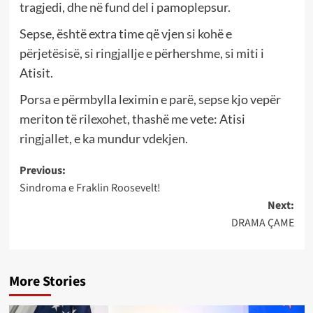
tragjedi, dhe në fund del i pamoplepsur.
Sepse, është extra time që vjen si kohë e
përjetësisë, si ringjallje e përhershme, si miti i
Atisit.
Porsa e përmbylla leximin e parë, sepse kjo vepër
meriton të rilexohet, thashë me vete: Atisi
ringjallet, e ka mundur vdekjen.
Post
Previous:
Sindroma e Fraklin Roosevelt!
navigation
Next:
DRAMA ÇAME
More Stories