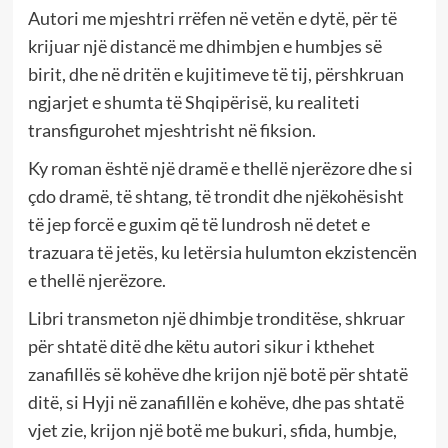
Autori me mjeshtri rrëfen në vetën e dytë, për të
krijuar një distancë me dhimbjen e humbjes së
birit, dhe në dritën e kujitimeve të tij, përshkruan
ngjarjet e shumta të Shqipërisë, ku realiteti
transfigurohet mjeshtrisht në fiksion.
Ky roman është një dramë e thellë njerëzore dhe si
çdo dramë, të shtang, të trondit dhe njëkohësisht
të jep forcë e guxim që të lundrosh në detet e
trazuara të jetës, ku letërsia hulumton ekzistencën
e thellë njerëzore.
Libri transmeton një dhimbje tronditëse, shkruar
për shtatë ditë dhe këtu autori sikur i kthehet
zanafillës së kohëve dhe krijon një botë për shtatë
ditë, si Hyji në zanafillën e kohëve, dhe pas shtatë
vjet zie, krijon një botë me bukuri, sfida, humbje,