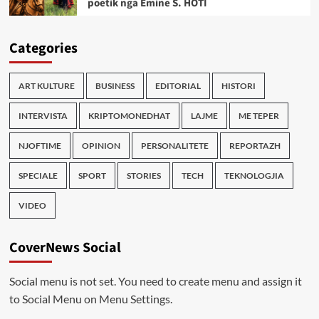
poetik nga Emine S. HOTI
Categories
ART KULTURE
BUSINESS
EDITORIAL
HISTORI
INTERVISTA
KRIPTOMONEDHAT
LAJME
ME TEPER
NJOFTIME
OPINION
PERSONALITETE
REPORTAZH
SPECIALE
SPORT
STORIES
TECH
TEKNOLOGJIA
VIDEO
CoverNews Social
Social menu is not set. You need to create menu and assign it
to Social Menu on Menu Settings.