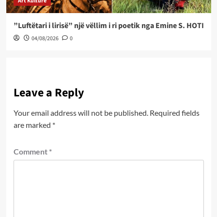
Art Kulture
”Luftëtari i lirisë” një vëllim i ri poetik nga Emine S. HOTI
04/08/2026
0
Leave a Reply
Your email address will not be published.
Required fields
are marked
*
Comment
*