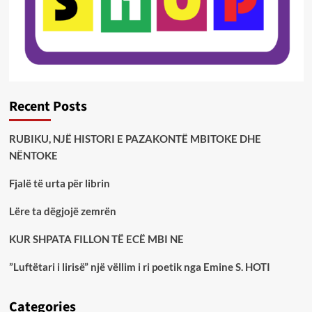
Recent Posts
RUBIKU, NJË HISTORI E PAZAKONTË MBITOKE DHE
NËNTOKE
Fjalë të urta për librin
Lëre ta dëgjojë zemrën
KUR SHPATA FILLON TË ECË MBI NE
”Luftëtari i lirisë” një vëllim i ri poetik nga Emine S. HOTI
Categories