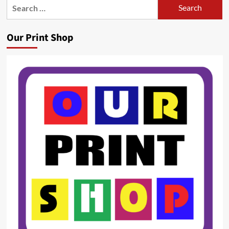
Search
for:
Our Print Shop