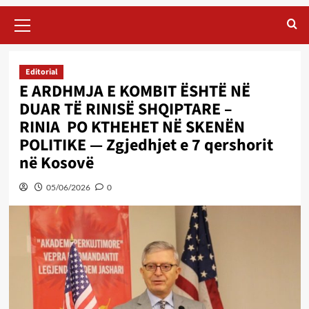
Primary
Menu
Editorial
E ARDHMJA E KOMBIT ËSHTË NË
DUAR TË RINISË SHQIPTARE –
RINIA PO KTHEHET NË SKENËN
POLITIKE — Zgjedhjet e 7 qershorit
në Kosovë
05/06/2026
0