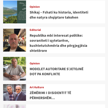
Opinion
Shikaj – Fshati ku historia, identiteti
dhe natyra shqiptare takohen
Editorial
Republika mbi interesat politike:
sovraniteti i qytetarëve,
kushtetutshmëria dhe përgjegjësia
shtetërore
Opinion
MODELET AUTORITARE S’JETOJNË
DOT PA KONFLIKTE
Art Kulture
ZËMËRIMI I DISIDENTIT TË
PËRHERSHËM…