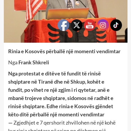
Rinia e Kosovës përballë një momenti vendimtar
Nga
Frank Shkreli
Nga protestat e ditëve të fundit të rinisë
shqiptare në Tiranë dhe në Shkup, kohët e
fundit,
po vihet re një zgjim i ri qytetar, anë e
mbanë trojeve shqiptare, sidomos n
ë radhët e
rinisë shqiptare
. Edhe rinia e Kosovës gjëndet
këto ditë përballë një momenti vendimtar
—
Zgjedhjet e 7 qershorit zhvillohen në një kohë
kur rinia shqiptare në rajon po dëshmon një