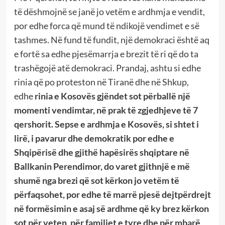
të dëshmojnë se janë jo vetëm e ardhmja e vendit,
por edhe forca që mund të ndikojë vendimet e së
tashmes. Në fund të fundit, një demokraci është aq
e fortë sa edhe pjesëmarrja e brezit të ri që do ta
trashëgojë atë demokraci. Prandaj, ashtu si edhe
rinia që po proteston në Tiranë dhe në Shkup,
edhe
rinia e Kosovës gjëndet sot përballë një
momenti vendimtar, në prak të zgjedhjeve të 7
qershorit. Sepse e ardhmja e Kosovës, si shtet i
lirë, i pavarur dhe demokratik por edhe e
Shqipërisë dhe gjithë hapësirës shqiptare në
Ballkanin Perendimor, do varet gjithnjë e më
shumë nga brezi që sot kërkon jo vetëm të
përfaqsohet, por edhe të marrë pjesë dejtpërdrejt
në formësimin e asaj së ardhme që ky brez kërkon
sot për veten, për familjet e tyre dhe për mbarë