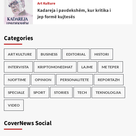
Art Kulture
Kadareja i pavdekshëm, kur kritika i
jep formë kujtesës
Categories
ART KULTURE
BUSINESS
EDITORIAL
HISTORI
INTERVISTA
KRIPTOMONEDHAT
LAJME
ME TEPER
NJOFTIME
OPINION
PERSONALITETE
REPORTAZH
SPECIALE
SPORT
STORIES
TECH
TEKNOLOGJIA
VIDEO
CoverNews Social