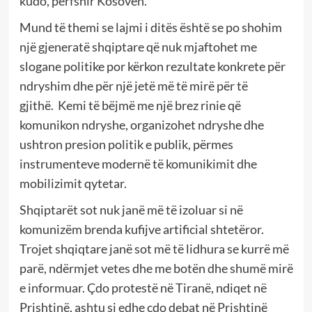
kudo, përfshir Kosovën.
Mund të themi se lajmi i ditës është se po shohim
një gjeneratë shqiptare që nuk mjaftohet me
slogane politike por kërkon rezultate konkrete për
ndryshim dhe për një jetë më të mirë për të
gjithë. Kemi të bëjmë me një brez rinie që
komunikon ndryshe, organizohet ndryshe dhe
ushtron presion politik e publik, përmes
instrumenteve modernë të komunikimit dhe
mobilizimit qytetar.
Shqiptarët sot nuk janë më të izoluar si në
komunizëm brenda kufijve artificial shtetëror.
Trojet shqiqtare janë sot më të lidhura se kurrë më
parë, ndërmjet vetes dhe me botën dhe shumë mirë
e informuar. Çdo protestë në Tiranë, ndiqet në
Prishtinë, ashtu si edhe çdo debat në Prishtinë