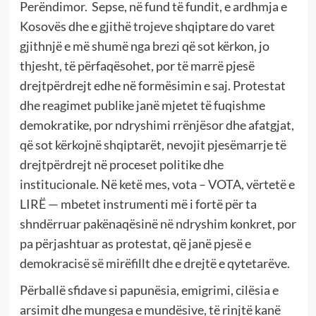
Perëndimor. Sepse, në fund të fundit, e ardhmja e
Kosovës dhe e gjithë trojeve shqiptare do varet
gjithnjë e më shumë nga brezi që sot kërkon, jo
thjesht, të përfaqësohet, por të marrë pjesë
drejtpërdrejt edhe në formësimin e saj. Protestat
dhe reagimet publike janë mjetet të fuqishme
demokratike, por ndryshimi rrënjësor dhe afatgjat,
që sot kërkojnë shqiptarët, nevojit pjesëmarrje të
drejtpërdrejt në proceset politike dhe
institucionale. Në ketë mes, vota – VOTA, vërtetë e
LIRË — mbetet instrumenti më i fortë për ta
shndërruar pakënaqësinë në ndryshim konkret, por
pa përjashtuar as protestat, që janë pjesë e
demokracisë së mirëfillt dhe e drejtë e qytetarëve.
Përballë sfidave si papunësia, emigrimi, cilësia e
arsimit dhe mungesa e mundësive, të rinjtë kanë