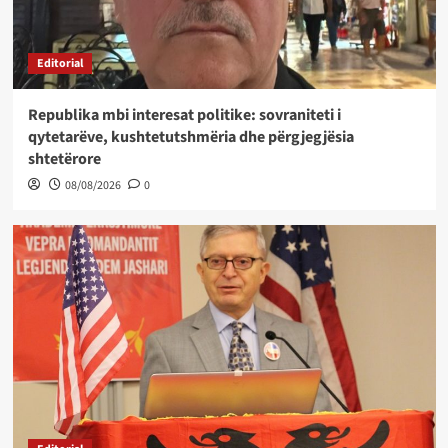
Editorial
Republika mbi interesat politike: sovraniteti i
qytetarëve, kushtetutshmëria dhe përgjegjësia
shtetërore
08/08/2026
0