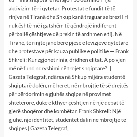
aktivizim të ri qytetar. Protestat e fundit të të
rinjve në Tiranë dhe Shkup kanë treguar se brezi i ri
nuk është më i gatshëm të qëndrojë indiferent
përballë çështjeve që prekin të ardhmen e tij. Në
Tiranë, të rinjtë janë bërë pjesë e lëvizjeve qytetare
dhe protestave për kauza publike e politike —
Frank
Shkreli: Kur zgjohet rinia, dridhen elitat. A po vjen
më në fund ndryshimi në trojet shqiptare?! |
Gazeta Telegraf
,
ndërsa në Shkup mijëra studentë
shqiptarë dolën, më heret, në mbrojtje të së drejtës
për përdorimin e gjuhës shqipe në provimet
shtetërore, duke e kthyer çështjen në një debat të
gjerë shoqëror dhe kombëtar.
Frank Shkreli: Një
gjuhë, një identitet, studentët dalin në mbrojtje të
shqipes | Gazeta Telegraf
,