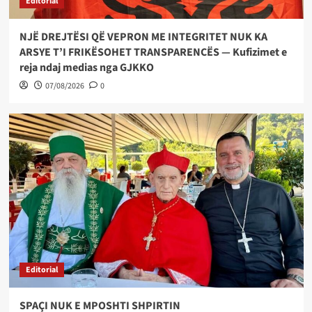
Editorial
NJË DREJTËSI QË VEPRON ME INTEGRITET NUK KA
ARSYE T’I FRIKËSOHET TRANSPARENCËS — Kufizimet e
reja ndaj medias nga GJKKO
07/08/2026
0
Editorial
SPAÇI NUK E MPOSHTI SHPIRTIN