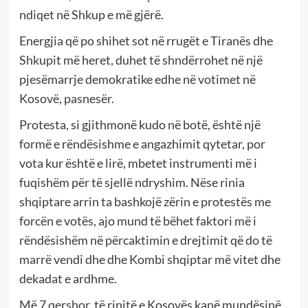
ndiqet në Shkup e më gjërë.
Energjia që po shihet sot në rrugët e Tiranës dhe
Shkupit më heret, duhet të shndërrohet në një
pjesëmarrje demokratike edhe në votimet në
Kosovë, pasnesër.
Protesta, si gjithmonë kudo në botë, është një
formë e rëndësishme e angazhimit qytetar, por
vota kur është e lirë, mbetet instrumenti më i
fuqishëm për të sjellë ndryshim. Nëse rinia
shqiptare arrin ta bashkojë zërin e protestës me
forcën e votës, ajo mund të bëhet faktori më i
rëndësishëm në përcaktimin e drejtimit që do të
marrë vendi dhe dhe Kombi shqiptar më vitet dhe
dekadat e ardhme.
Më 7 qershor, të rinjtë e Kosovës kanë mundësinë