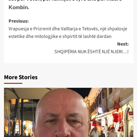
Kombin.
Post
Previous:
Vrapuesja e Prizrenit dhe Valltarja e Tetovës, një shpalosje
navigation
estetike dhe mitologjike e shpirtit të lashtë dardan
Next:
SHQIPËRIA NUK ËSHTË NJË NJERI…!
More Stories