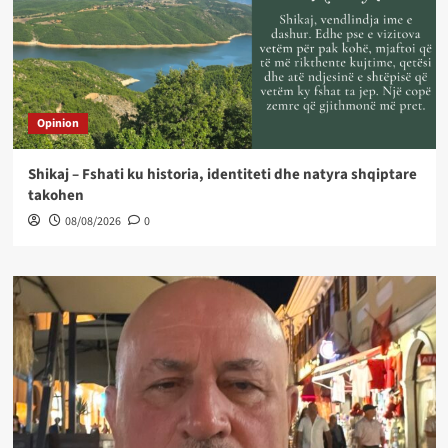
Opinion
Shikaj – Fshati ku historia, identiteti dhe natyra shqiptare
takohen
08/08/2026
0