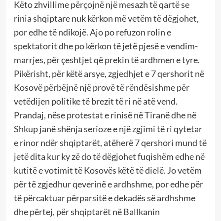
Këto zhvillime përçojnë një mesazh të qartë se
rinia shqiptare nuk kërkon më vetëm të dëgjohet,
por edhe të ndikojë. Ajo po refuzon rolin e
spektatorit dhe po kërkon të jetë pjesë e vendim-
marrjes, për çeshtjet që prekin të ardhmen e tyre.
Pikërisht, për këtë arsye, zgjedhjet e 7 qershorit në
Kosovë përbëjnë një provë të rëndësishme për
vetëdijen politike të brezit të ri në atë vend.
Prandaj, nëse protestat e rinisë në Tiranë dhe në
Shkup janë shënja serioze e një zgjimi të ri qytetar
e rinor ndër shqiptarët, atëherë 7 qershori mund të
jetë dita kur ky zë do të dëgjohet fuqishëm edhe në
kutitë e votimit të Kosovës këtë të dielë. Jo vetëm
për të zgjedhur qeverinë e ardhshme, por edhe për
të përcaktuar përparsitë e dekadës së ardhshme
dhe përtej, për shqiptarët në Ballkanin