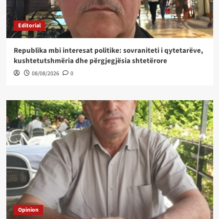
Editorial
Republika mbi interesat politike: sovraniteti i qytetarëve,
kushtetutshmëria dhe përgjegjësia shtetërore
08/08/2026
0
Opinion