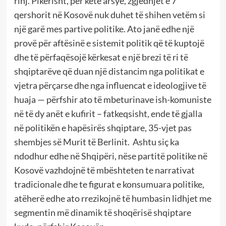
rinj. Pikërisht, për këtë arsye, zgjedhjet e 7
qershorit në Kosovë nuk duhet të shihen vetëm si
një garë mes partive politike. Ato janë edhe një
provë për aftësinë e sistemit politik që të kuptojë
dhe të përfaqësojë kërkesat e një brezi të ri të
shqiptarëve që duan një distancim nga politikat e
vjetra përçarse dhe nga influencat e ideologjive të
huaja — përfshir ato të mbeturinave ish-komuniste
në të dy anët e kufirit – fatkeqsisht, ende të gjalla
në politikën e hapësirës shqiptare, 35-vjet pas
shembjes së Murit të Berlinit. Ashtu siç ka
ndodhur edhe në Shqipëri, nëse partitë politike në
Kosovë vazhdojnë të mbështeten te narrativat
tradicionale dhe te figurat e konsumuara politike,
atëherë edhe ato rrezikojnë të humbasin lidhjet me
segmentin më dinamik të shoqërisë shqiptare