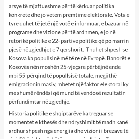
arsye të mjaftueshme për të kërkuar politika
konkrete dhe jo vetëm premtime elektorale. Vota e
tyre duhet të jetë një votë e informuar, e bazuar në
programe dhe vizione për të ardhmen, e jo në
retorikë politike e 22- partive politike që po marrin
pjesë në zgjedhjet e 7 qershorit. Thuhet shpesh se
Kosova ka popullsinë më të re në Evropë. Banorët e
Kosovës nën moshën 25-vjeçare përbëjnë ende
mbi 55-përqind të popullsisë totale, megjithë
emigracionin masiv, mbetet një faktor elektoral ky
me shumë rëndësi që mund të vendosë rezultatin
përfundimtar në zgjedhje.
Historia politike e shqiptarëve ka treguar se
momentet e kthesës dhe ndryshimit të madh kanë
ardhur shpesh nga energjia dhe vizioni i brezave të