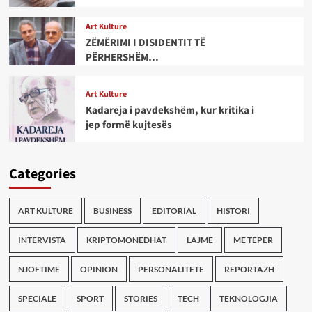
Art Kulture
ZËMËRIMI I DISIDENTIT TË
PËRHERSHËM…
Art Kulture
Kadareja i pavdekshëm, kur kritika i
jep formë kujtesës
Categories
ART KULTURE
BUSINESS
EDITORIAL
HISTORI
INTERVISTA
KRIPTOMONEDHAT
LAJME
ME TEPER
NJOFTIME
OPINION
PERSONALITETE
REPORTAZH
SPECIALE
SPORT
STORIES
TECH
TEKNOLOGJIA