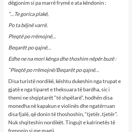
dëgjonim si pa marrë frymë e ata këndonin :
“…Te gorica plakë,
Po ta bëjnë varrë.
Pleqtë po rrëmojnë…
Beqarët po qajnë…
Edhe ne na mori kënga dhe thoshim nëpër buzë :
“Pleqtë po rrëmojnë/Beqarët po qajnë…
Disa turistë nordikë, kështu dukeshin nga trupat e
gjatë e nga tiparet e theksuara të bardha, sic i
themi ne shqiptarët “të shpëlarë”, hodhën disa
monedha në kapakun e violinës dhe ngatërruan
disa fjalë, që donin të thoshoshin, “tjetër..tjetër”.
Nuk shqiteshin nordikët. Tingujt e kalrinetës të
frenonin si me magji.