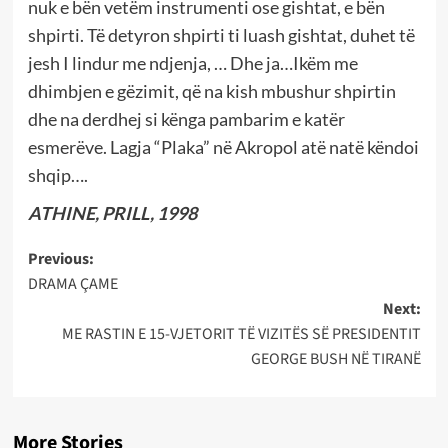
nuk e bën vetëm instrumenti ose gishtat, e bën
shpirti. Të detyron shpirti ti luash gishtat, duhet të
jesh I lindur me ndjenja, … Dhe ja…Ikëm me
dhimbjen e gëzimit, që na kish mbushur shpirtin
dhe na derdhej si kënga pambarim e katër
esmerëve. Lagja “Plaka” në Akropol atë natë këndoi
shqip….
ATHINE, PRILL, 1998
Post
Previous:
DRAMA ÇAME
navigation
Next:
ME RASTIN E 15-VJETORIT TË VIZITËS SË PRESIDENTIT
GEORGE BUSH NË TIRANË
More Stories