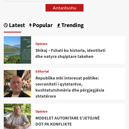
Antarësohu
Latest
Popular
Trending
Opinion
Shikaj – Fshati ku historia, identiteti
dhe natyra shqiptare takohen
Editorial
Republika mbi interesat politike:
sovraniteti i qytetarëve,
kushtetutshmëria dhe përgjegjësia
shtetërore
Opinion
MODELET AUTORITARE S’JETOJNË
DOT PA KONFLIKTE