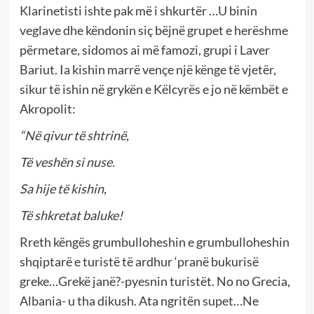
Klarinetisti ishte pak më i shkurtër …U binin
veglave dhe këndonin siç bëjnë grupet e herëshme
përmetare, sidomos ai më famozi, grupi i Laver
Bariut. Ia kishin marrë vençe një kënge të vjetër,
sikur të ishin në grykën e Këlcyrës e jo në këmbët e
Akropolit:
“Në qivur të shtrinë,
Të veshën si nuse.
Sa hije të kishin,
Të shkretat baluke!
Rreth këngës grumbulloheshin e grumbulloheshin
shqiptarë e turistë të ardhur ‘pranë bukurisë
greke…Grekë janë?-pyesnin turistët. No no Grecia,
Albania- u tha dikush. Ata ngritën supet…Ne