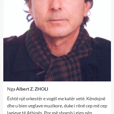
Nga
Albert Z. ZHOLI
Është një orkestër e vogël me katër vetë. Këndojnë
dhe u bien veglave muzikore, duke i rënë cep më cep
lagjeve të Athinës. Por më shpesh i gjen nën