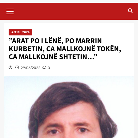
Primary
Menu
Art Kulture
”ARAT PO I LËNË, PO MARRIN
KURBETIN, CA MALLKOJNË TOKËN,
CA MALLKOJNË SHTETIN…”
29/06/2022
0