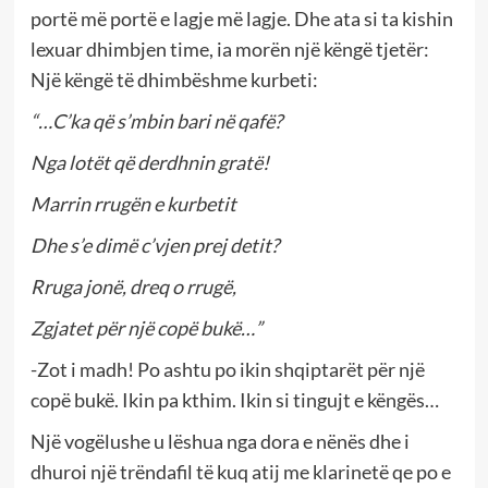
portë më portë e lagje më lagje. Dhe ata si ta kishin
lexuar dhimbjen time, ia morën një këngë tjetër:
Një këngë të dhimbëshme kurbeti:
“…C’ka që s’mbin bari në qafë?
Nga lotët që derdhnin gratë!
Marrin rrugën e kurbetit
Dhe s’e dimë c’vjen prej detit?
Rruga jonë, dreq o rrugë,
Zgjatet për një copë bukë…”
-Zot i madh! Po ashtu po ikin shqiptarët për një
copë bukë. Ikin pa kthim. Ikin si tingujt e këngës…
Një vogëlushe u lëshua nga dora e nënës dhe i
dhuroi një trëndafil të kuq atij me klarinetë qe po e