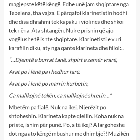
magjepste këtë këngë. Edhe unë jam shqiptare nga
Tepelena, tha vajza. E përqafoi klarinetistin hodhi
dhe disa dhrahmi tek kapaku i violinës dhe shkoi
tek nëna. Ata shtangën. Nuk e prisnin që ajo
vogëlushe të ishte shqiptare. Klarinetisti e vuri
karafilin diku, aty nga qante klarineta dhe filloi:..
“…Djemtë e burrat tanë, shpirt e zemër vrarë,
Arat po i lënë pa i hedhur farë.
Arat po i lenë po marrin kurbetin,
Ca mallkojnë tokën, ca mallkojnë shtetin…”
Mbetëm pa fjalë. Nuk na ikej. Njerëzit po
shtoheshin. Klarineta kapte qiellin. Koha nuk na
priste, ishim për punë. Po, a të ikej? A largoheshe
dot nga ato këngë mbushur me dhimbje?! Muzikën