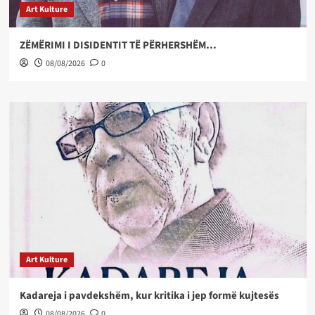
Art Kulture
ZËMËRIMI I DISIDENTIT TË PËRHERSHËM…
08/08/2026
0
Art Kulture
Kadareja i pavdekshëm, kur kritika i jep formë kujtesës
08/08/2026
0