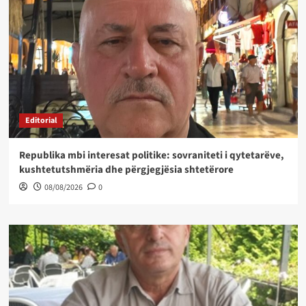
Editorial
Republika mbi interesat politike: sovraniteti i qytetarëve,
kushtetutshmëria dhe përgjegjësia shtetërore
08/08/2026
0