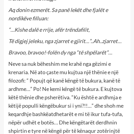
Aq donin ezmerët. Sa panë lekët dhe fjalët e
nordikëve filluan:
“…Kishe dalë e rrije, afër trëndafilit,
Të digjej jeleku, nga zjarret e gjirit…”..Ah..zjarret…
Bravoo, bravoo!-folën dy nga “të shpëlarët”…
Neve sa nuk bëheshim me krahë nga gëzimi e
krenaria. Në ato çaste mu kujtua një thënie e një
filozofi: “ Popujt që kanë këngë të bukura, kanë të
ardhme…” Po! Ne kemi këngë të bukura. E kujtova
këtë thënie dhe psherëtiva. “Ku është e ardhmja e
këtijë populli këngëbukur si i yni?!!…” dhe shoh me
keqardhje bashkëatdhetarët e mi të ikur tufa-tufa,
nëpër udhët e botës… Dhe këngëtarët derdhnin
shpirtin e tyre në këngë për të kënaqur zotërinjtë