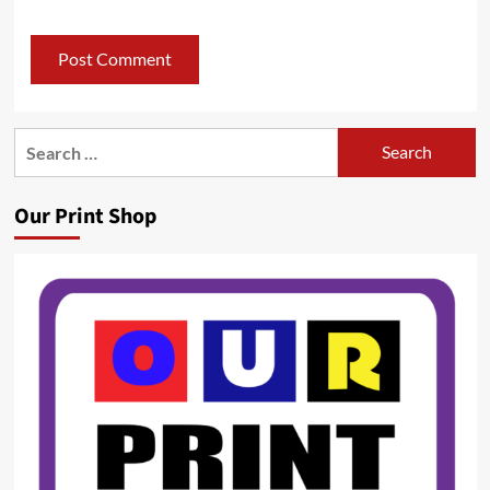
Search
for:
Our Print Shop