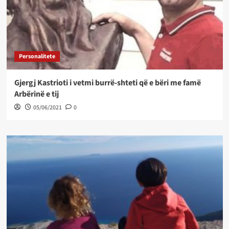
Personalitete
Gjergj Kastrioti i vetmi burrë-shteti që e bëri me famë
Arbërinë e tij
05/06/2021
0