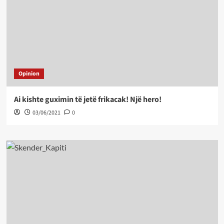
Opinion
Ai kishte guximin të jetë frikacak! Një hero!
03/06/2021
0