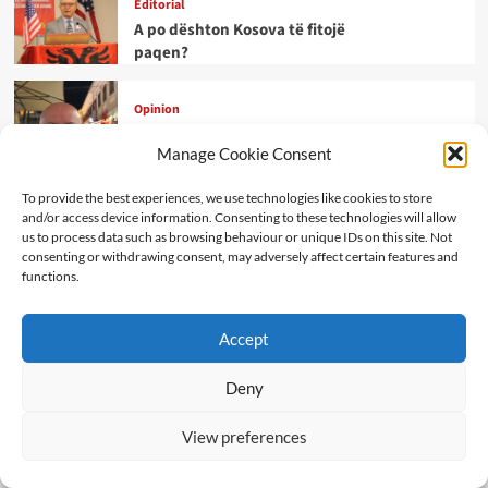
Editorial
A po dështon Kosova të fitojë
paqen?
Opinion
GARDIANËT E VONUAR TË
Manage Cookie Consent
KUSHTETUTËS
To provide the best experiences, we use technologies like cookies to store
Opinion
and/or access device information. Consenting to these technologies will allow
Mikpritja dhe Besa ishin zbukurimet
us to process data such as browsing behaviour or unique IDs on this site. Not
consenting or withdrawing consent, may adversely affect certain features and
e kombit tonë
functions.
Opinion
Kosova mes diktatit politik dhe
Accept
rrënimit të demokracisë
Deny
Art Kulture
“BUZË LUMIT PIEDRA U ULA DHE
View preferences
QAVA” – PAULO KOELHO