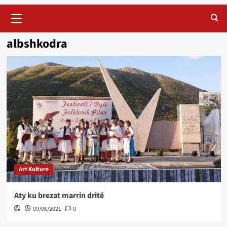
Primary
Menu
albshkodra
Art Kulture
Aty ku brezat marrin dritë
09/06/2021
0