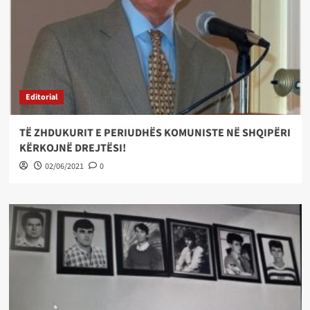
Editorial
TË ZHDUKURIT E PERIUDHËS KOMUNISTE NË SHQIPËRI
KËRKOJNË DREJTËSI!
02/06/2021
0