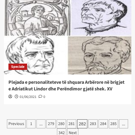
Speciale
Plejada e personaliteteve të shquara Arbërore në brigjet
e Adriatikut Lindor dhe Perëndimor gjatë shek. XV
01/06/2021
0
Posts
Previous
1
279
280
281
283
284
285
…
282
…
pagination
342
Next