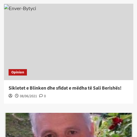
Opinion
Sikletet e Blinken dhe sfidat e mëdha të Sali Berishës!
08/06/2021
0