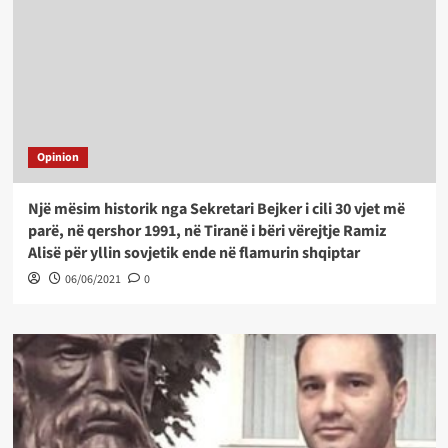
Opinion
Një mësim historik nga Sekretari Bejker i cili 30 vjet më
parë, në qershor 1991, në Tiranë i bëri vërejtje Ramiz
Alisë për yllin sovjetik ende në flamurin shqiptar
06/06/2021
0