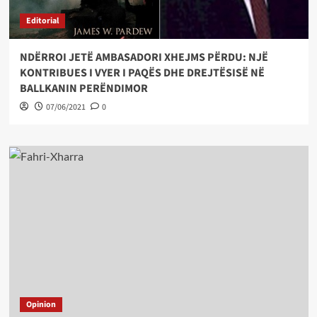
Editorial
NDËRROI JETË AMBASADORI XHEJMS PËRDU: NJË
KONTRIBUES I VYER I PAQËS DHE DREJTËSISË NË
BALLKANIN PERËNDIMOR
07/06/2021
0
Opinion