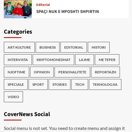
Editorial
SPAÇI NUK E MPOSHTI SHPIRTIN
Categories
ART KULTURE
BUSINESS
EDITORIAL
HISTORI
INTERVISTA
KRIPTOMONEDHAT
LAJME
ME TEPER
NJOFTIME
OPINION
PERSONALITETE
REPORTAZH
SPECIALE
SPORT
STORIES
TECH
TEKNOLOGJIA
VIDEO
CoverNews Social
Social menu is not set. You need to create menu and assign it