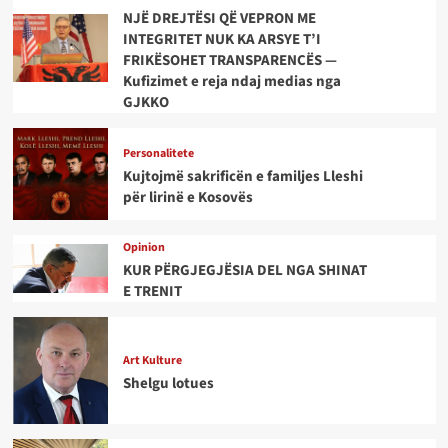
NJË DREJTËSI QË VEPRON ME
INTEGRITET NUK KA ARSYE T’I
FRIKËSOHET TRANSPARENCËS —
Kufizimet e reja ndaj medias nga
GJKKO
Personalitete
Kujtojmë sakrificën e familjes Lleshi
për lirinë e Kosovës
Opinion
KUR PËRGJEGJËSIA DEL NGA SHINAT
E TRENIT
Art Kulture
Shelgu lotues