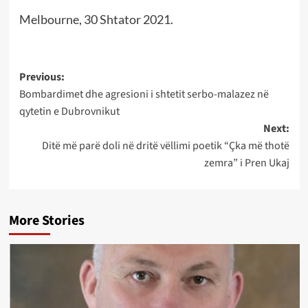
Melbourne, 30 Shtator 2021.
Post
Previous:
Bombardimet dhe agresioni i shtetit serbo-malazez në
navigation
qytetin e Dubrovnikut
Next:
Ditë më parë doli në dritë vëllimi poetik “Çka më thotë
zemra” i Pren Ukaj
More Stories