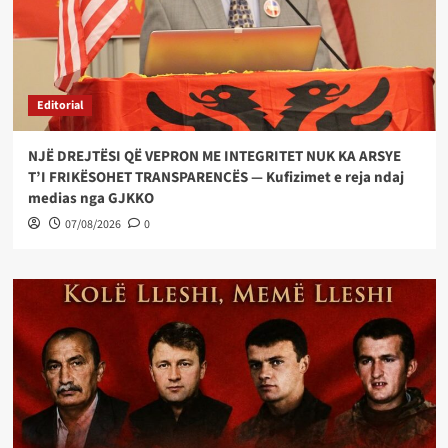
Editorial
NJË DREJTËSI QË VEPRON ME INTEGRITET NUK KA ARSYE
T’I FRIKËSOHET TRANSPARENCËS — Kufizimet e reja ndaj
medias nga GJKKO
07/08/2026
0