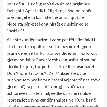
letra që Ai i ka dërgue Vatikanit për largimin e
Delegatit Apostolik L. Nigris nga Shqipnia, për
pikëpamjet e tij fashiste dhe antishqiptare.
Ndoshta për këte komunistët e quejtën edhe
“fashist”!..
Ai ishte kundër nazizmit edhe për këte flet fakti i
strehimit të popullsisë së Tiranës në refugjion
pranë qelës së Tij, kur ata po ndiqeshin nga forcat
gjermane. Ishte Pader Meshkalla, ashtu si shumë
klerikë të tjerë, tue perfshi këtu edhe misionarët
Don Alfons Tracki e At Zef Maksen (të dy të
pushkatuem nga komunistët si agjentë të nazistëve
gjermanë), sepse u dolën me gjoks përpara
ushtarëve nazistë, madje edhe ua kanë ndalue
reprezaljet e tyne kundër shqiptarve. Kur u ba në
1944 një bombardim në Tiranë, në rrefugjio pranë