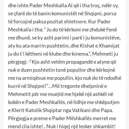
dhe ishte Pader Meshkalla Ai që i tha troç, ndër sy,
se çfarë do të banin komunistët në Shqipni, porsa
të forcojnë paksa pozitat shtetnore. Kur Pader
Meshkalla i tha: “Ju do të kërkoni me zhdukë Fenë
me dhunë, se ky asht parimi i parë i ju komunistëve,
aty ku ata marrin pushtetin, dhe Kishat e Xhamijat
ju do t’i këtheni në klube dhe kinema.”, Mehmeti ju
përgjegj: -“Kjo asht vetëm propagandë e atyne që
nuk e duen pushtetin tonë popullor dhe kërkojnë
me na armiqësue me popullin, kjo nuk do të ndodhë
kurrë në Shqipni!”…Më tregonte dhelpninë e
Mehmetit për me muejtë me hjekë një ashkël në
kokën e Pader Meshkallës, në lidhje me shkëputjen
e Klerit Katolik Shqiptar nga Vatikani dhe Papa.
Përgjegja e preme e Pader Mëshkallës merret me
mend cila ishte!.. Nuk i hiqej një lesker shkambit!