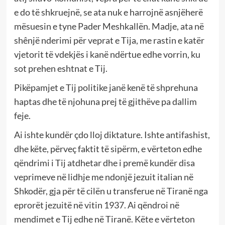
e do të shkruejnë, se ata nuk e harrojnë asnjëherë
mësuesin e tyne Pader Meshkallën. Madje, ata në
shênjë nderimi për veprat e Tija, me rastin e katër
vjetorit të vdekjës i kanë ndërtue edhe vorrin, ku
sot prehen eshtnat e Tij.
Pikëpamjet e Tij politike janë kenë të shprehuna
haptas dhe të njohuna prej të gjithëve pa dallim
feje.
Ai ishte kundër çdo lloj diktature. Ishte antifashist,
dhe këte, përveç faktit të sipërm, e vërteton edhe
qëndrimi i Tij atdhetar dhe i premë kundër disa
veprimeve në lidhje me ndonjë jezuit italian në
Shkodër, gja për të cilën u transferue në Tiranë nga
eprorët jezuitë në vitin 1937. Ai qëndroi në
mendimet e Tij edhe në Tiranë. Këte e vërteton