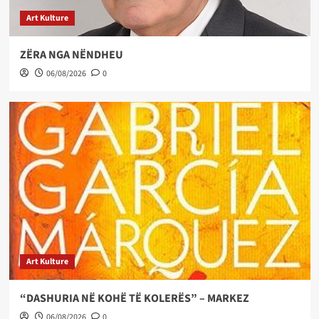
Art Kulture
ZËRA NGA NËNDHEU
06/08/2026
0
Art Kulture
“DASHURIA NË KOHË TË KOLERËS” – MARKEZ
06/08/2026
0