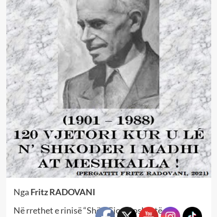
Nga
Fritz RADOVANI
Në rrethet e rinisë “Shën Gjon Bosko” të