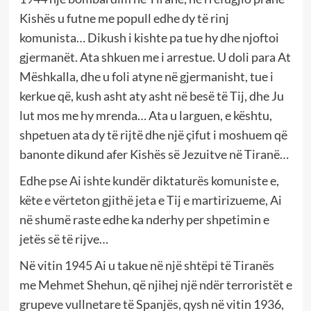
Kishës u futne me popull edhe dy të rinj
komunista… Dikush i kishte pa tue hy dhe njoftoi
gjermanët. Ata shkuen me i arrestue. U doli para At
Mëshkalla, dhe u foli atyne në gjermanisht, tue i
kerkue që, kush asht aty asht në besë të Tij, dhe Ju
lut mos me hy mrenda… Ata u larguen, e kështu,
shpetuen ata dy të rijtë dhe një çifut i moshuem që
banonte dikund afer Kishës së Jezuitve në Tiranë…
Edhe pse Ai ishte kundër diktaturës komuniste e,
këte e vërteton gjithë jeta e Tij e martirizueme, Ai
në shumë raste edhe ka nderhy per shpetimin e
jetës së të rijve…
Në vitin 1945 Ai u takue në një shtëpi të Tiranës
me Mehmet Shehun, që njihej një ndër terroristët e
grupeve vullnetare të Spanjës, qysh në vitin 1936,