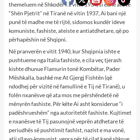
themeluem në Shkodër në vitin 1934, si edhe atë të
“Shën Pjetrit” në Tiranë në vitin 1937, Ai bani një
punë të madhe me të rijtë, sidomos kundër ideve
komuniste, fashiste, ateiste e antiatdhetare, që po
përhapëshin në Shqipni.
Në pranverën e vitit 1940, kur Shqipnia ishte e
pushtueme nga Italia fashiste, e cila veç tjerash
kishte dhunue Flamurin tonë Kombëtar, Pader
Mëshkalla, bashkë me At Gjergj Fishtën (që
ndodhej për vizitë në famullinë e Tij në Tiranë), u
folën nxanësve që ata mos me përshëndetë në
mënyrën fashiste. Për këte Ai asht konsiderue “i
padëshrueshëm” nga autoritetët fashiste. Kujtimet
e nxanësve të Tij pasunojnë veprën atdhetare të
periudhës së pushtimit fashist, nazist e ma vonë,
atij sllavo-komunist, vepra për të cilat kanë shkrue