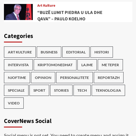
Art Kulture
“BUZË LUMIT PIEDRA U ULA DHE
QAVA” – PAULO KOELHO
Categories
ART KULTURE
BUSINESS
EDITORIAL
HISTORI
INTERVISTA
KRIPTOMONEDHAT
LAJME
ME TEPER
NJOFTIME
OPINION
PERSONALITETE
REPORTAZH
SPECIALE
SPORT
STORIES
TECH
TEKNOLOGJIA
VIDEO
CoverNews Social
Social menu is not set. You need to create menu and assign it