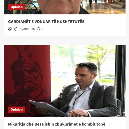
Opinion
GARDIANËT E VONUAR TË KUSHTETUTËS
09/08/2026
0
Opinion
Mikpritja dhe Besa ishin zbukurimet e kombit tonë