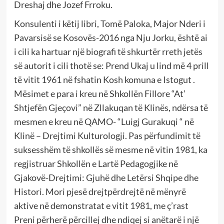
Dreshaj dhe Jozef Frroku.
Konsulenti i këtij libri, Tomë Paloka, Major Nderi i
Pavarsisë se Kosovës-2016 nga Nju Jorku, është ai
i cili ka hartuar një biografi të shkurtër rreth jetës
së autorit i cili thotë se: Prend Ukaj u lind më 4 prill
të vitit 1961 në fshatin Kosh komuna e Istogut .
Mësimet e para i kreu në Shkollën Fillore “At’
Shtjefën Gjeçovi” në Zllakuqan të Klinës, ndërsa të
mesmen e kreu në QAMO- “Luigj Gurakuqi “ në
Klinë – Drejtimi Kulturologji. Pas përfundimit të
suksesshëm të shkollës së mesme në vitin 1981, ka
regjistruar Shkollën e Lartë Pedagogjike në
Gjakovë-Drejtimi: Gjuhë dhe Letërsi Shqipe dhe
Histori. Mori pjesë drejtpërdrejtë në mënyrë
aktive në demonstratat e vitit 1981, me ç’rast
Preni përherë përcillej dhe ndiqej si anëtarë i një