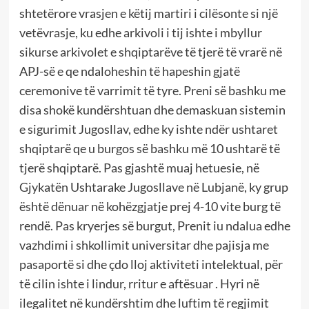
shtetërore vrasjen e këtij martiri i cilësonte si një
vetëvrasje, ku edhe arkivoli i tij ishte i mbyllur
sikurse arkivolet e shqiptarëve të tjerë të vrarë në
APJ-së e qe ndaloheshin të hapeshin gjatë
ceremonive të varrimit të tyre. Preni së bashku me
disa shokë kundërshtuan dhe demaskuan sistemin
e sigurimit Jugosllav, edhe ky ishte ndër ushtaret
shqiptarë qe u burgos së bashku më 10 ushtarë të
tjerë shqiptarë. Pas gjashtë muaj hetuesie, në
Gjykatën Ushtarake Jugosllave në Lubjanë, ky grup
është dënuar në kohëzgjatje prej 4-10 vite burg të
rendë. Pas kryerjes së burgut, Prenit iu ndalua edhe
vazhdimi i shkollimit universitar dhe pajisja me
pasaportë si dhe çdo lloj aktiviteti intelektual, për
të cilin ishte i lindur, rritur e aftësuar . Hyri në
ilegalitet në kundërshtim dhe luftim të regjimit