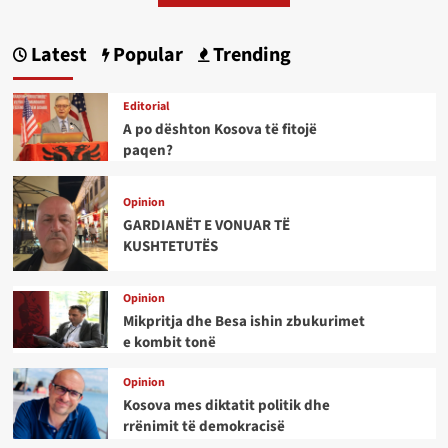
Latest
Popular
Trending
Editorial
A po dështon Kosova të fitojë
paqen?
Opinion
GARDIANËT E VONUAR TË
KUSHTETUTËS
Opinion
Mikpritja dhe Besa ishin zbukurimet
e kombit tonë
Opinion
Kosova mes diktatit politik dhe
rrënimit të demokracisë