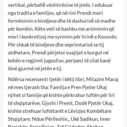
vertikal, përballë̈ vështirësive të jetës. I edukuar
nga tradita e familjes, që në rini Prendi mori
formësimin e bindjeve dhe të dashurisë̈ së madhe
për kombin. Këto veti së bashku me arsimimin që
mori i konkretizoj me synimin për lirinë̈ e Kosovës.
Për shkak të bindjeve dhe veprimtarisë se tij
atdhetare, Prendi përjetoi vuajtjet e burgut në
kohën e regjimit jugosllav, peripeci të cilat kanë
lënë gjurmë në jetën e tij.
Ndërsa recensenti tjetër i këtij libri, Milazim Maraj
në mes tjerash tha: Familja e Pren Pjeter Ukaj
njihet si familje që kishte përkrahur luftën për liri
të shqiptarëve. Gjyshi i Prenit, Dodë Pjetër Ukaj,
kishte strehuar luftëtarët e Lëvizjes Kombëtare
Shqiptare: Ndue Përlleshin,, Ukë Sadikun, Imer
Berishën, Feriz Bojen, Zef Gjidoden, Shaban