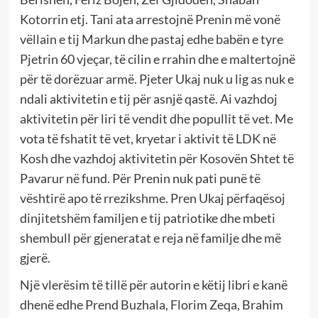
Kotorrin etj. Tani ata arrestojnë Prenin më vonë
vëllain e tij Markun dhe pastaj edhe babën e tyre
Pjetrin 60 vjeçar, të cilin e rrahin dhe e maltertojnë
për të dorëzuar armë. Pjeter Ukaj nuk u lig as nuk e
ndali aktivitetin e tij për asnjë qastë. Ai vazhdoj
aktivitetin për liri të vendit dhe popullit të vet. Me
vota të fshatit të vet, kryetar i aktivit të LDK në
Kosh dhe vazhdoj aktivitetin për Kosovën Shtet të
Pavarur në fund. Për Prenin nuk pati punë të
vështirë apo të rrezikshme. Pren Ukaj përfaqësoj
dinjitetshëm familjen e tij patriotike dhe mbeti
shembull për gjeneratat e reja në familje dhe më
gjerë.
Një vlerësim të tillë për autorin e këtij libri e kanë
dhenë edhe Prend Buzhala, Florim Zeqa, Brahim