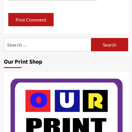
Search
for:
Our Print Shop