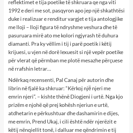
reflektimet e tija poetike të shkruara qe nga viti
1992 e deri me sot, pasqyron apo jep një shkathtësi
duke i realizuar e renditur vargjet e tija antologjike
me lloji – lloji figura të ndryshme veshura dhe të
pasuruara mirë ato me kolori ngjyrash të duhura
diamanti. Pra ky vëllim i tij i parë poetik i këtij
krijuesi, u vjen në dorë lexuesit si një vepër poetike
për vlerat që përmban me plotë mesazhe përçuese
në rrafshin letrar…
Ndërkaq recensenti, Pal Canaj për autorin dhe
librin në fjalë ka shkruar: “Kërkoj një̈ njeri me
emrin njeri”. – kishte thënë Diogjeni i urtë. Nga kjo
prizëm e njohë që prej kohësh njeriun e urtë,
atdhetarin e përkushtuar dhe dashamirin e dijes,
me emrin, Prend Ukaj, i cili është ndër njerëzit e
këtij nënqiellit tonë, i dalluar me qëndrimin e tij