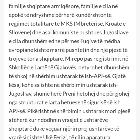
familje shqiptare armiqësore, familje e cila në
epokë të ndryshme përherë kundërshtonte
regjimet totalitare të MKS (Mbretërisë, Kroate e
Sllovene) dhe asaj komuniste pushtues Jugosllave
e cila dhunshëm edhe përmes Fuqive të mëdha
evropiane kishte marrë pushtetin dhe një pjesë të
trojeve tona shqiptare. Mirëpo pas regjistrimit në
Shkollën e Lartë të Gjakovës, detyrohet dhunshëm
të shkoj në shërbim ushtarak të ish-APJ-së. Gjatë
kësaj kohe sa ishte në shërbimin ushtarak ish-
Jugosllav, shumë herë Preni hetohej dhe përgjohej
nga strukturat e larta hetuese të sigurisë së ish
APJ-së. Pikërisht në shërbimin ushtarak mori pjesë
atëherë kur ndodhnin vrasjet e ushtarëve
shqiptarë duke veçuar njërin prej ushtarëve të
vrarë siç ishte Ukë Ferizi, të cilin aparatura