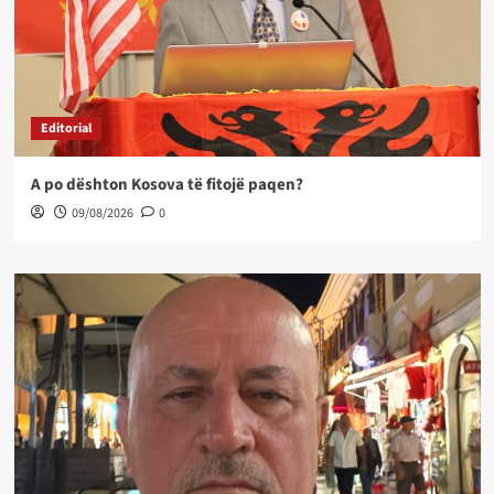
Editorial
A po dështon Kosova të fitojë paqen?
09/08/2026
0