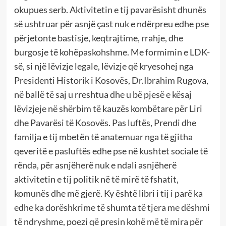
okupues serb. Aktivitetin e tij pavarësisht dhunës
së ushtruar për asnjë çast nuk e ndërpreu edhe pse
përjetonte bastisje, keqtrajtime, rrahje, dhe
burgosje të kohëpaskohshme. Me formimin e LDK-
së, si një lëvizje legale, lëvizje që kryesohej nga
Presidenti Historik i Kosovës, Dr.Ibrahim Rugova,
në ballë të saj u rreshtua dhe u bë pjesë e kësaj
lëvizjeje në shërbim të kauzës kombëtare për Liri
dhe Pavarësi të Kosovës. Pas luftës, Prendi dhe
familja e tij mbetën të anatemuar nga të gjitha
qeveritë e pasluftës edhe pse në kushtet sociale të
rënda, për asnjëherë nuk e ndali asnjëherë
aktivitetin e tij politik në të mirë të fshatit,
komunës dhe më gjerë. Ky është libri i tij i parë ka
edhe ka dorëshkrime të shumta të tjera me dëshmi
të ndryshme, poezi që presin kohë më të mira për