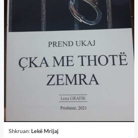
Shkruan:
Lekë Mrijaj