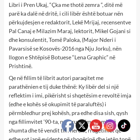
Libri i Pren Ukaj, “Çka me thotë zemra ”, ditë më
parë ka dalë në dritë, i cili libër është botuar nën
përkujdesjen e redaktorit, Lekë Mrijaj, recensentve
Pal Canaj e Milazim Maraj, lektorit, Mikel Gojani si
dhe konsulentit, Tomë Paloka, (Major Nderi i
Pavarsisë se Kosovës-2016 nga Nju Jorku), nën
llogon e Shtëpisë Botuese “Lena Graphic” në
Prishtinë.
Qe në fillim të librit autori paraqitet me
parathënien e tij duke thënë: Ky libër del si një
reflektim i imi, pikërisht si shqetësim e revoltë imja
(edhe e kohës së okupimit të paraluftës) i
përmbledhur prej kohësh, pra edhe disa sish, qysh
nga fillimvitet ’90-ta, nga rrugëtimet e mia të
shumta dhe të vendit tim heroik, rrugëtimet që
edhe sot janë evidente në shoqërinë dhe jetën tonë