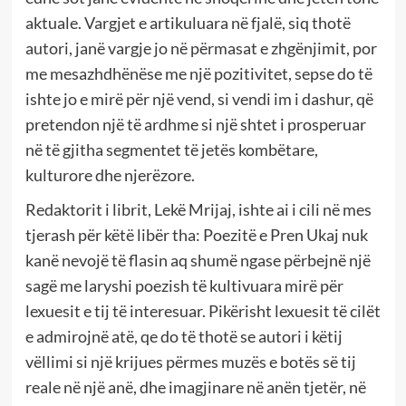
aktuale. Vargjet e artikuluara në fjalë, siq thotë
autori, janë vargje jo në përmasat e zhgënjimit, por
me mesazhdhënëse me një pozitivitet, sepse do të
ishte jo e mirë për një vend, si vendi im i dashur, që
pretendon një të ardhme si një shtet i prosperuar
në të gjitha segmentet të jetës kombëtare,
kulturore dhe njerëzore.
Redaktorit i librit, Lekë Mrijaj, ishte ai i cili në mes
tjerash për këtë libër tha: Poezitë e Pren Ukaj nuk
kanë nevojë të flasin aq shumë ngase përbejnë një
sagë me laryshi poezish të kultivuara mirë për
lexuesit e tij të interesuar. Pikërisht lexuesit të cilët
e admirojnë atë, qe do të thotë se autori i këtij
vëllimi si një krijues përmes muzës e botës së tij
reale në një anë, dhe imagjinare në anën tjetër, në