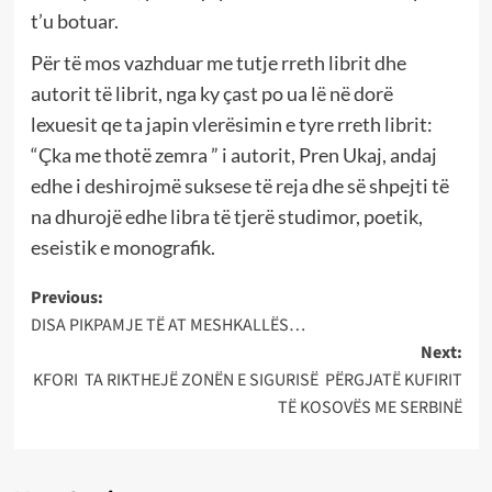
t’u botuar.
Për të mos vazhduar me tutje rreth librit dhe
autorit të librit, nga ky çast po ua lë në dorë
lexuesit qe ta japin vlerësimin e tyre rreth librit:
“Çka me thotë zemra ” i autorit, Pren Ukaj, andaj
edhe i deshirojmë suksese të reja dhe së shpejti të
na dhurojë edhe libra të tjerë studimor, poetik,
eseistik e monografik.
Post
Previous:
DISA PIKPAMJE TË AT MESHKALLËS…
navigation
Next:
KFORI TA RIKTHEJË ZONËN E SIGURISË PËRGJATË KUFIRIT
TË KOSOVËS ME SERBINË