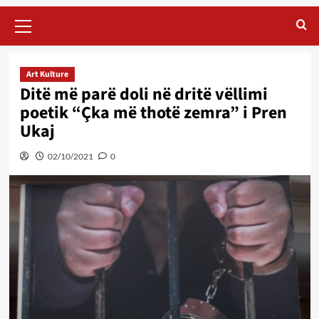
Primary
Menu
Art Kulture
Ditë më parë doli në dritë vëllimi
poetik “Çka më thotë zemra” i Pren
Ukaj
02/10/2021
0