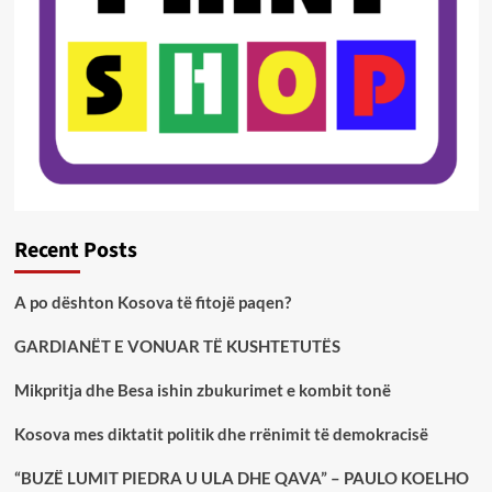
Recent Posts
A po dështon Kosova të fitojë paqen?
GARDIANËT E VONUAR TË KUSHTETUTËS
Mikpritja dhe Besa ishin zbukurimet e kombit tonë
Kosova mes diktatit politik dhe rrënimit të demokracisë
“BUZË LUMIT PIEDRA U ULA DHE QAVA” – PAULO KOELHO