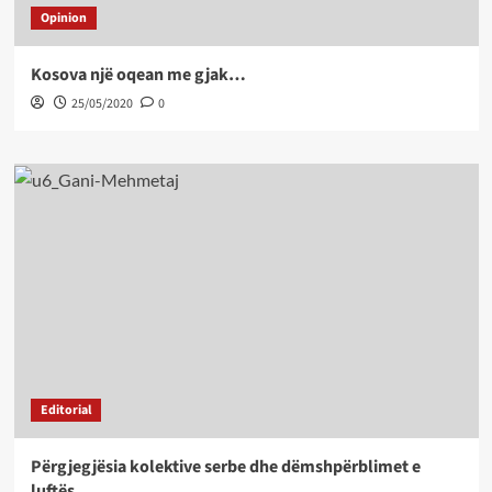
Opinion
Kosova një oqean me gjak…
25/05/2020
0
Editorial
Përgjegjësia kolektive serbe dhe dëmshpërblimet e
luftës