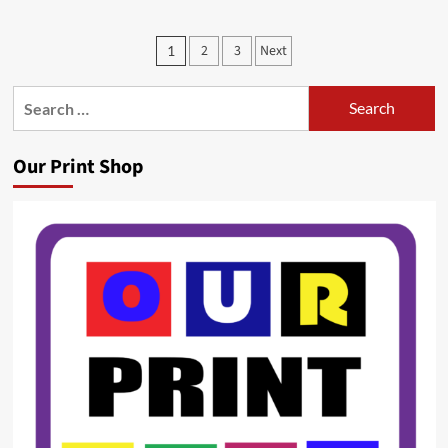
Posts
2
3
Next
1
pagination
Search
for:
Our Print Shop