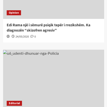
Opinion
Edi Rama një i sëmurë psiqik tepër i rrezikshëm. Ka
diagnozën “skizofren agresiv”
24/05/2020
0
Editorial