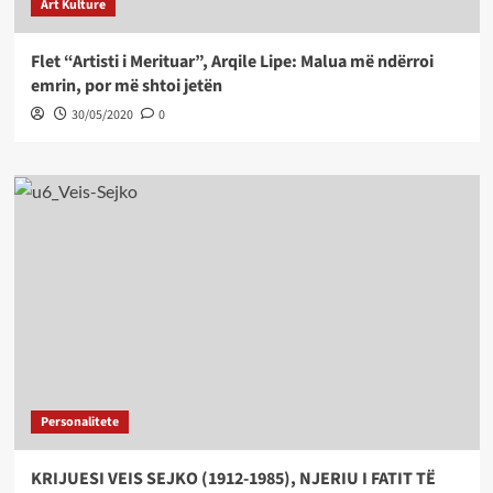
Art Kulture
Flet “Artisti i Merituar”, Arqile Lipe: Malua më ndërroi
emrin, por më shtoi jetën
30/05/2020
0
Personalitete
KRIJUESI VEIS SEJKO (1912-1985), NJERIU I FATIT TË