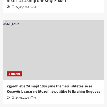
NIKOLLA PASHIQI DHE SHQIPTARËT
24/05/2020
0
Editorial
Zgjedhjet e 24 majit 1992 janë themeli i shtetësisë së
Kosovës bazuar në filozofinë politike të Ibrahim Rugovës
24/05/2020
0