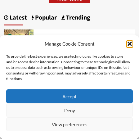
Latest
Popular
Trending
Editorial
Manage Cookie Consent
SPAÇI NUK E MPOSHTI SHPIRTIN
To provide the best experiences, we use technologies like cookies to store
and/or access device information. Consenting to these technologies will allow
us to process data such as browsing behaviour or unique IDs on this site. Not
Personalitete
consenting or withdrawing consent, may adversely affect certain features and
SA I THJESHTË NË DUKJE, AQ DHE I
functions.
LARTË DHE NJERËZOR ISHTE
Accept
Art Kulture
Deny
ZËRA NGA NËNDHEU
View preferences
Art Kulture