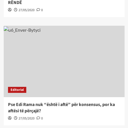
RËNDË
27/05/2020
0
Editorial
Pse Edi Rama nuk “është i aftë” për konsensus, por ka
aftësi të përçajë?
27/05/2020
0