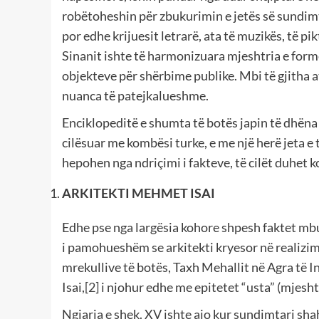
robëtoheshin për zbukurimin e jetës së sundimta
por edhe krijuesit letrarë, ata të muzikës, të pik
Sinanit ishte të harmonizuara mjeshtria e formës
objekteve për shërbime publike. Mbi të gjitha 
nuanca të patejkalueshme.
Enciklopeditë e shumta të botës japin të dhëna
cilësuar me kombësi turke, e me një herë jeta e t
hepohen nga ndriçimi i fakteve, të cilët duhet k
ARKITEKTI MEHMET ISAI
Edhe pse nga largësia kohore shpesh faktet mbu
i pamohueshëm se arkitekti kryesor në realizimi
mrekullive të botës, Taxh Mehallit në Agra të I
Isai,
[2]
i njohur edhe me epitetet “usta” (mjesht
Ngjarja e shek. XV ishte ajo kur sundimtari shah