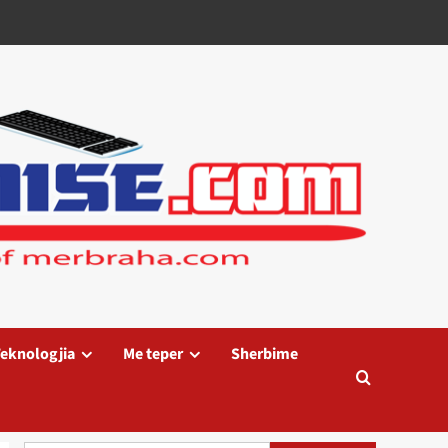
eknologjia
Me teper
Sherbime