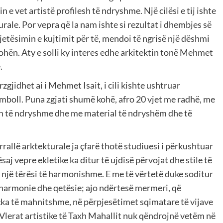
n e vet artistë profilesh të ndryshme. Një cilësi e tij ishte
rale. Por vepra që la nam ishte si rezultat i dhembjes së
jetësimin e kujtimit për të, mendoi të ngrisë një dëshmi
ohën. Aty e solli ky interes edhe arkitektin tonë Mehmet
.
gjidhet ai i Mehmet Isait, i cili kishte ushtruar
mboll. Puna zgjati shumë kohë, afro 20 vjet me radhë, me
esh të ndryshme dhe me material të ndryshëm dhe të
rallë arktekturale ja çfarë thotë studiuesi i përkushtuar
aj vepre ekletike ka ditur të ujdisë përvojat dhe stile të
jë tërësi të harmonishme. E me të vërtetë duke soditur
harmonie dhe qetësie; ajo ndërtesë mermeri, që
içka të mahnitshme, në përpjesëtimet sqimatare të vijave
 Vlerat artistike të Taxh Mahallit nuk qëndrojnë vetëm në