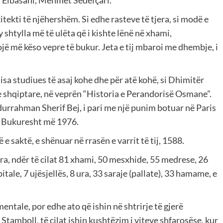
ga Elbasani, Mehmet Sedefçari.
rkitekti të njëhershëm. Si edhe rasteve të tjera, si modë e
y shtylla më të ulëta që i kishte lënë në xhami,
ojë më këso vepre të bukur. Jeta e tij mbaroi me dhembje, i
isa studiues të asaj kohe dhe për atë kohë, si Dhimitër
 shqiptare, në veprën “Historia e Perandorisë Osmane”.
durrahman Sherif Bej, i pari me një punim botuar në Paris
në Bukuresht më 1976.
e saktë, e shënuar në rrasën e varrit të tij, 1588.
ra, ndër të cilat 81 xhami, 50 mesxhide, 55 medrese, 26
itale, 7 ujësjellës, 8 ura, 33 saraje (pallate), 33 hamame, e
tale, por edhe ato që ishin në shtrirje të gjerë
Stamboll, të cilat ishin kushtëzim i viteve shfarosëse, kur