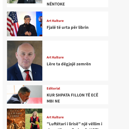
NËNTOKE
Art Kulture
Fjalë të urta për librin
Art Kulture
Lëre ta dëgjojë zemrën
Editorial
KUR SHPATA FILLON TË ECË
MBI NE
Art Kulture
”Luftëtari i lirisë” një vëllim i