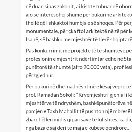
në duar, sipas zakonit, ai kishte tubuar në oborri
ajo se interesohej shumë për bukurinë arkitektu
thellë që i shkaktoi humbja e së shoqes. Për për
monumentale, për çka ftoi arkitektë në zë për k
Isanë, së bashku me mjeshtër të tjerë shqiptarë
Pas konkurrimit me projekte të të shumtëve përz
profesionin e mjeshtrit ndërtimtar edhe në Sta
punëtorë të shumtë (afro 20.000 veta), profil
përzgjedhur.
Për bukurinë dhe madhështinë e kësaj vepre të r
prof. Ramadan Sokoli: “Kryemjeshtri gjenial i kës
mjeshtërve të ndryshëm, bashkëpunëtorëve në n
pamjen e Taxh Mahallit të pushton një mbresë 
zbardhëllen midis qiparisave të lulishtes, ka d
nga baza e saj deri te maja e kubesë qendrore…