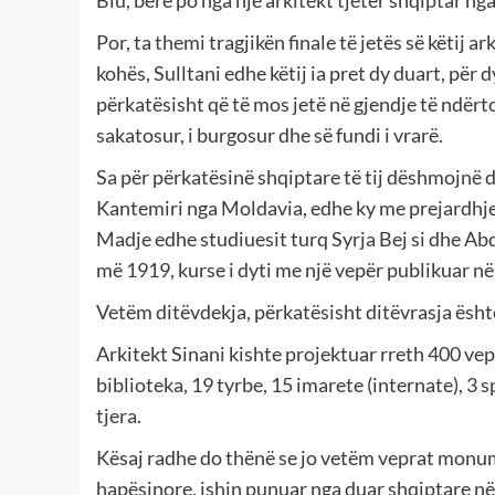
Blu, bërë po nga një arkitekt tjetër shqiptar n
Por, ta themi tragjikën finale të jetës së këtij a
kohës, Sulltani edhe këtij ia pret dy duart, për d
përkatësisht që të mos jetë në gjendje të ndërt
sakatosur, i burgosur dhe së fundi i vrarë.
Sa për përkatësinë shqiptare të tij dëshmojnë d
Kantemiri nga Moldavia, edhe ky me prejardhje
Madje edhe studiuesit turq Syrja Bej si dhe Ab
më 1919, kurse i dyti me një vepër publikuar 
Vetëm ditëvdekja, përkatësisht ditëvrasja është 
Arkitekt Sinani kishte projektuar rreth 400 vep
biblioteka, 19 tyrbe, 15 imarete (internate), 3 sp
tjera.
Kësaj radhe do thënë se jo vetëm veprat monumen
hapësinore, ishin punuar nga duar shqiptare në 