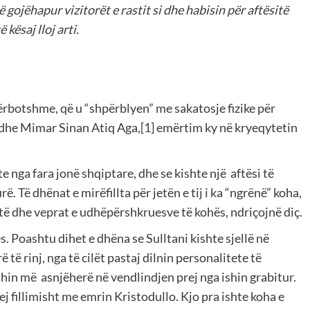
 gojëhapur vizitorët e rastit si dhe habisin për aftësitë
kësaj lloj arti.
përbotshme, që u “shpërblyen” me sakatosje fizike për
edhe Mimar Sinan Atiq Aga,
[1]
emërtim ky në kryeqytetin
te nga fara jonë shqiptare, dhe se kishte një
aftësi të
. Të dhënat e mirëfillta për jetën e tij i ka “ngrënë” koha,
të dhe veprat e udhëpërshkruesve të kohës, ndriçojnë diç.
s.
Poashtu dihet e dhëna se Sulltani kishte sjellë në
 të rinj, nga të cilët pastaj dilnin personalitete të
eshin më
asnjëherë në vendlindjen prej nga ishin grabitur.
hej fillimisht me emrin Kristodullo. Kjo pra ishte koha e