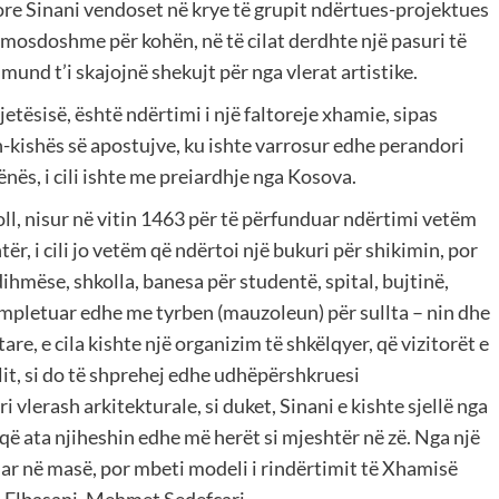
rore Sinani vendoset në krye të grupit ndërtues-projektues
domosdoshme për kohën, në të cilat derdhte një pasuri të
mund t’i skajojnë shekujt për nga vlerat artistike.
rjetësisë, është ndërtimi i një faltoreje xhamie, sipas
h-kishës së apostujve, ku ishte varrosur edhe perandori
vënës, i cili ishte me preiardhje nga Kosova.
ll, nisur në vitin 1463 për të përfunduar ndërtimi vetëm
ër, i cili jo vetëm që ndërtoi një bukuri për shikimin, por
ihmëse, shkolla, banesa për studentë, spital, bujtinë,
kompletuar edhe me tyrben (mauzoleun) për sullta – nin dhe
re, e cila kishte një organizim të shkëlqyer, që vizitorët e
lit, si do të shprehej edhe udhëpërshkruesi
vlerash arkitekturale, si duket, Sinani e kishte sjellë nga
i që ata njiheshin edhe më herët si mjeshtër në zë. Nga një
uar në masë, por mbeti modeli i rindërtimit të Xhamisë