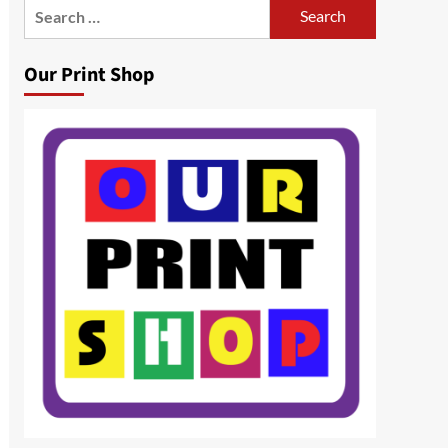
Search
for:
Our Print Shop