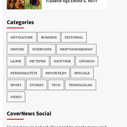
ri poetik nga Emine S. HOTI
Categories
ART KULTURE
BUSINESS
EDITORIAL
HISTORI
INTERVISTA
KRIPTOMONEDHAT
LAJME
ME TEPER
NJOFTIME
OPINION
PERSONALITETE
REPORTAZH
SPECIALE
SPORT
STORIES
TECH
TEKNOLOGJIA
VIDEO
CoverNews Social
Social menu is not set. You need to create menu and