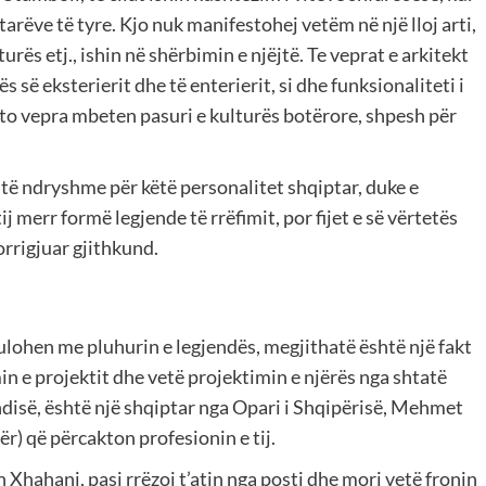
rëve të tyre. Kjo nuk manifestohej vetëm në një lloj arti,
turës etj., ishin në shërbimin e njëjtë. Te veprat e arkitekt
 së eksterierit dhe të enterierit, si dhe funksionaliteti i
ato vepra mbeten pasuri e kulturës botërore, shpesh për
 të ndryshme për këtë personalitet shqiptar, duke e
ij merr formë legjende të rrëfimit, por fijet e së vërtetës
orrigjuar gjithkund.
lohen me pluhurin e legjendës, megjithatë është një fakt
n e projektit dhe vetë projektimin e njërës nga shtatë
ndisë, është një shqiptar nga Opari i Shqipërisë, Mehmet
ër) që përcakton profesionin e tij.
 Xhahani, pasi rrëzoi t’atin nga posti dhe mori vetë fronin