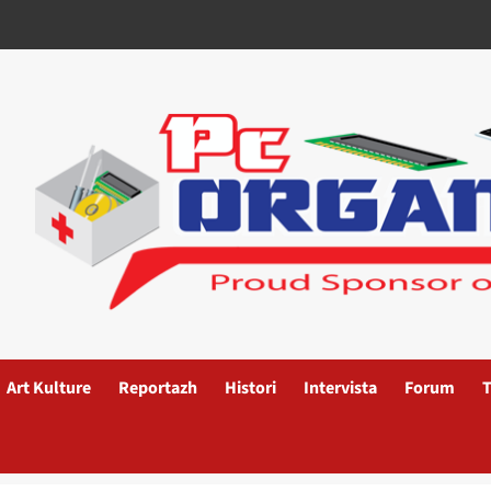
Art Kulture
Reportazh
Histori
Intervista
Forum
T