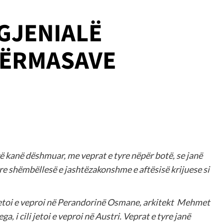
GJENIALË
PËRMASAVE
rë kanë dëshmuar, me veprat e tyre nëpër botë, se janë
re shëmbëllesë e jashtëzakonshme e aftësisë krijuese si
 jetoi e veproi në Perandorinë Osmane, arkitekt
Mehmet
ga, i cili jetoi e veproi në Austri. Veprat e tyre janë