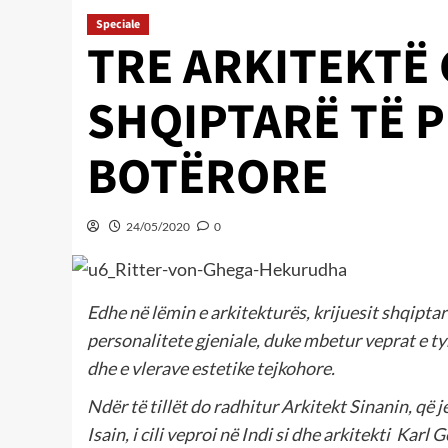
Speciale
TRE ARKITEKTË 
SHQIPTARË TË 
BOTËRORE
24/05/2020
0
Edhe në lëmin e arkitekturës, krijuesit shqipta
personalitete gjeniale, duke mbetur veprat e ty
dhe e vlerave estetike tejkohore.
Ndër të tillët do radhitur Arkitekt Sinanin, që
Isain, i cili veproi në Indi si dhe arkitekti
Karl Ge