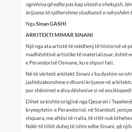
ngrehina që edhe pas kaq vitesh e shekujsh, lënë
krijuese të njëhershme studiuesit e ndryshëm të 
Nga
Sinan GASHI
ARKITEKTI MIMAR SINANI
Një nga ata artistë të mëdhenj të historisë së 
madhështinë artistike të materializuar, është 
e Perandorisë Osmane, ku e shpuri fati.
Në të vërtetë arkitekt Sinani s’ka dyshim se ish
jashtëzakonshme e dhunti krijuese në arkitekturë
por shënimet e disa dëshmive si në enciklopedi
Dihet se kishte origjinë nga Qesarati i Tepelenë
kryeqytetin
e Perandorisë, në Stamboll, jeniçerë
shquara, me aftësi të rralla, të cilët nuk ktheh
Ndër të tillët duhej të ishte edhe Sinani, që nji