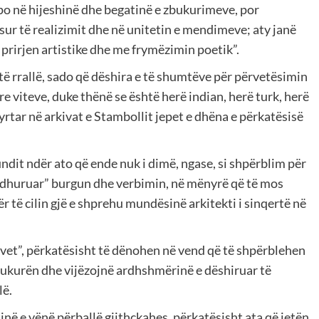
o në hijeshinë dhe begatinë e zbukurimeve, por
ur të realizimit dhe në unitetin e mendimeve; aty janë
 prirjen artistike dhe me frymëzimin poetik”.
 të rrallë, sado që dëshira e të shumtëve për përvetësimin
e viteve, duke thënë se është herë indian, herë turk, herë
zyrtar në arkivat e Stambollit jepet e dhëna e përkatësisë
dit ndër ato që ende nuk i dimë, ngase, si shpërblim për
 “dhuruar” burgun dhe verbimin, në mënyrë që të mos
 të cilin gjë e shprehu mundësinë arkitekti i sinqertë në
 vet”, përkatësisht të dënohen në vend që të shpërblehen
 bukurën dhe vijëzojnë ardhshmërinë e dëshiruar të
lë.
inë e vënë përballë gjithçkahes, përkatësisht ata që jetën