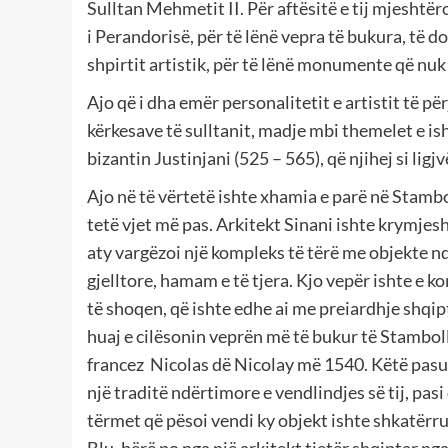
Sulltan Mehmetit II. Për aftësitë e tij mjeshtë
i Perandorisë, për të lënë vepra të bukura, të 
shpirtit artistik, për të lënë monumente që nuk 
Ajo që i dha emër personalitetit e artistit të pë
kërkesave të sulltanit, madje mbi themelet e is
bizantin Justinjani (525 – 565), që njihej si ligj
Ajo në të vërtetë ishte xhamia e parë në Stambo
tetë vjet më pas. Arkitekt Sinani ishte krymjesht
aty vargëzoi një kompleks të tërë me objekte nd
gjelltore, hamam e të tjera. Kjo vepër ishte e 
të shoqen, që ishte edhe ai me preiardhje shqipta
huaj e cilësonin veprën më të bukur të Stambol
francez
Nicolas dë Nicolay më 1540. Këtë pasuri 
një traditë ndërtimore e vendlindjes së tij, pas
tërmet që pësoi vendi ky objekt ishte shkatërr