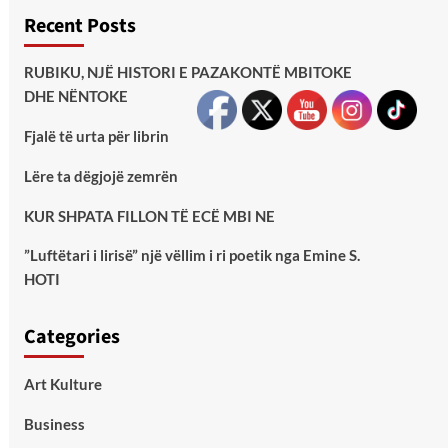
Recent Posts
RUBIKU, NJË HISTORI E PAZAKONTË MBITOKE
DHE NËNTOKE
Fjalë të urta për librin
Lëre ta dëgjojë zemrën
KUR SHPATA FILLON TË ECË MBI NE
”Luftëtari i lirisë” një vëllim i ri poetik nga Emine S.
HOTI
Categories
Art Kulture
Business