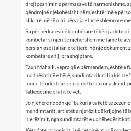
drejtpeshimin e përmasave të harmonishme, ap
qëndrojnë njëkohësisht në mjeshtërinë e përsos
shkrirë më së miri përvoja e lartë shkencore me
Sa për përkatësinë kombëtare të këtij arkitekti
kombëtar si njeri të njëhershëm me famë të atyr
persian ose italian e të tjerë, në një dokument 
kombëtare e tij, pra shqiptare.
Taxh Mahalli, vepra që e përmendem, është e fun
madhështinë e bërë, sundimtari katil ia kishte
mund të ndërtojë objekt më të bukur askund, për
fatkeqësinë e fatit të vet.
Jo njëherë ndodh që “bukuria ta ketë të zezën e
mendimtarët, artistët e njerëzit që krijojnë të
njerëzimit, nga sundimtarët e udhëheqësit kati
Këto fate, zakonisht, i përjetojnë ata që modest