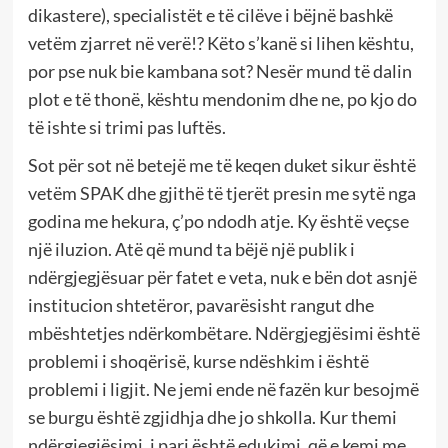
dikastere), specialistët e të cilëve i bëjnë bashkë
vetëm zjarret në verë!? Këto s’kanë si lihen kështu,
por pse nuk bie kambana sot? Nesër mund të dalin
plot e të thonë, kështu mendonim dhe ne, po kjo do
të ishte si trimi pas luftës.
Sot për sot në betejë me të keqen duket sikur është
vetëm SPAK dhe gjithë të tjerët presin me sytë nga
godina me hekura, ç’po ndodh atje. Ky është veçse
një iluzion. Atë që mund ta bëjë një publik i
ndërgjegjësuar për fatet e veta, nuk e bën dot asnjë
institucion shtetëror, pavarësisht rangut dhe
mbështetjes ndërkombëtare. Ndërgjegjësimi është
problemi i shoqërisë, kurse ndëshkim i është
problemi i ligjit. Ne jemi ende në fazën kur besojmë
se burgu është zgjidhja dhe jo shkolla. Kur themi
ndërgjegjësimi, i pari është edukimi, që e kemi me