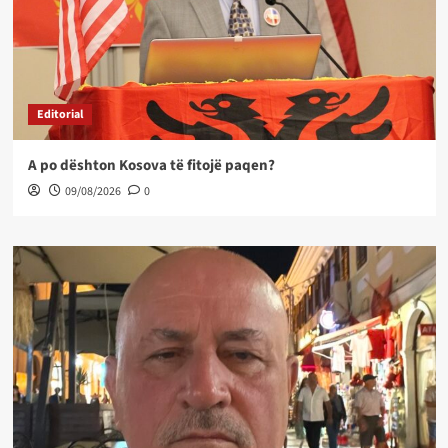
Editorial
A po dështon Kosova të fitojë paqen?
09/08/2026
0