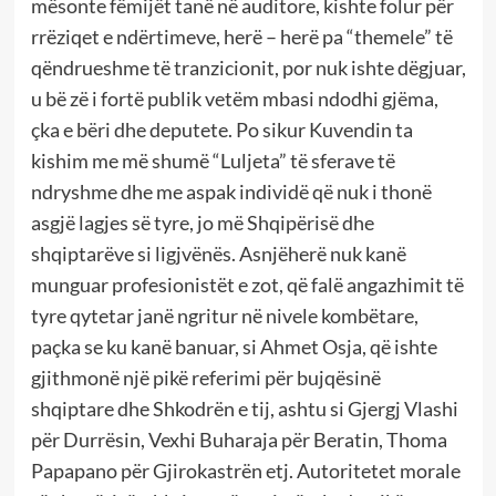
mësonte fëmijët tanë në auditore, kishte folur për
rrëziqet e ndërtimeve, herë – herë pa “themele” të
qëndrueshme të tranzicionit, por nuk ishte dëgjuar,
u bë zë i fortë publik vetëm mbasi ndodhi gjëma,
çka e bëri dhe deputete. Po sikur Kuvendin ta
kishim me më shumë “Luljeta” të sferave të
ndryshme dhe me aspak individë që nuk i thonë
asgjë lagjes së tyre, jo më Shqipërisë dhe
shqiptarëve si ligjvënës. Asnjëherë nuk kanë
munguar profesionistët e zot, që falë angazhimit të
tyre qytetar janë ngritur në nivele kombëtare,
paçka se ku kanë banuar, si Ahmet Osja, që ishte
gjithmonë një pikë referimi për bujqësinë
shqiptare dhe Shkodrën e tij, ashtu si Gjergj Vlashi
për Durrësin, Vexhi Buharaja për Beratin, Thoma
Papapano për Gjirokastrën etj. Autoritetet morale