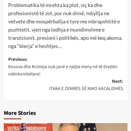
Problematika të mrehta ka plot, siç ka dhe
profesionistë të zot, por nuk dimë, mbyllja ne
vetvete dhe mospërballja e tyre me mbrapshtitë e
pushtetit, vjen nga lodhja e mundimshme e
tranzicionit, presioni i politikës, apo më keq akoma,
nga “blerja” e heshtjes…
Post
Previous:
Kosova dhe Krimeja nuk janë e njëjta meny në të drejtën
navigation
ndërkombëtare!
Next:
ITAKA E ZEMRËS SË NIKO KACALIDHËS
More Stories