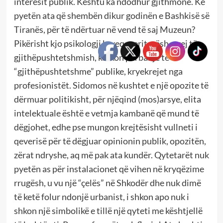
interesit publik. Kështu ka ndodhur gjithmonë. Kë
pyetën ata që shembën dikur godinën e Bashkisë së
Tiranës, për të ndërtuar në vend të saj Muzeun?
Pikërisht kjo psikologji kryeqeveritarësh, prej të
gjithëpushtetshmish, kërkon përballje të
“gjithëpushtetshme” publike, kryekrejet nga
profesionistët. Sidomos në kushtet e një opozite të
dërmuar politikisht, për njëqind (mos)arsye, elita
intelektuale është e vetmja kambanë që mund të
dëgjohet, edhe pse mungon krejtësisht vullneti i
qeverisë për të dëgjuar opinionin publik, opozitën,
zërat ndryshe, aq më pak ata kundër. Qytetarët nuk
pyetën as për instalacionet që vihen në kryqëzime
rrugësh, u vu një “çelës” në Shkodër dhe nuk dimë
të ketë folur ndonjë urbanist, i shkon apo nuk i
shkon një simbolikë e tillë një qyteti me kështjellë