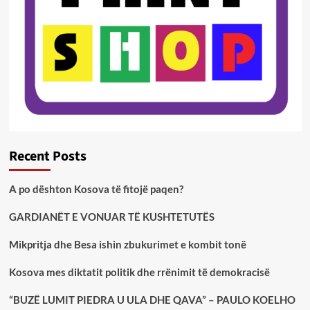
Recent Posts
A po dështon Kosova të fitojë paqen?
GARDIANËT E VONUAR TË KUSHTETUTËS
Mikpritja dhe Besa ishin zbukurimet e kombit tonë
Kosova mes diktatit politik dhe rrënimit të demokracisë
“BUZË LUMIT PIEDRA U ULA DHE QAVA” – PAULO KOELHO