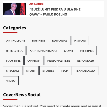
Art Kulture
“BUZË LUMIT PIEDRA U ULA DHE
QAVA” – PAULO KOELHO
Categories
ART KULTURE
BUSINESS
EDITORIAL
HISTORI
INTERVISTA
KRIPTOMONEDHAT
LAJME
ME TEPER
NJOFTIME
OPINION
PERSONALITETE
REPORTAZH
SPECIALE
SPORT
STORIES
TECH
TEKNOLOGJIA
VIDEO
CoverNews Social
Social menu is not set. You need to create menu and assign it