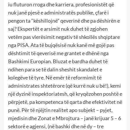
iu fluturon rroga dhe karriera, profesionistët që
nuk janë pjesë e administratës publike, çfarë i
pengon ta “këshillojnë” qeverinë dhe pa dëshirën e
saj? Ekspertët e arsimit nuk duhet të zgjohen
vetëm pas vlerësimit negativ të shkollës shqiptare
nga PISA. Ata të bujqësisë nuk kanë më gojë pas
dështimit të qeverisë me grantet e dhënë nga
Bashkimi Europian. Bluzat e bardha duhet të
ndihen para se të dalin sheshit skandalet e
kolegëve të tyre. Në emër të reformimit të
administrates shtetërore (që kurrë nuk u bë!), kemi
një dyzinë inspektoriatesh, që kryqëzohen poshtë e
përpjetë, pa kompetenca të qarta dhe efektivitet në
punë. Për të njëjtin realitet apo subjekt – pyjet,
mjedisin dhe Zonat e Mbrojtura – janë krijuar 5 – 6
sektorë e agjensi, (në bashki dhe në dy – tre