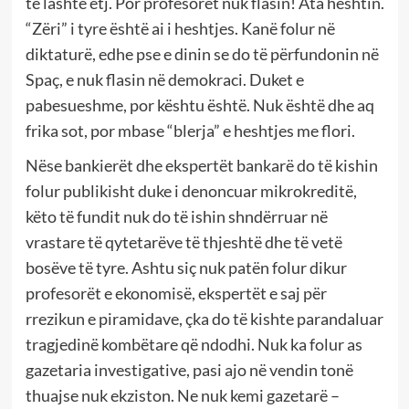
të lashtë etj. Por profesorët nuk flasin! Ata heshtin.
“Zëri” i tyre është ai i heshtjes. Kanë folur në
diktaturë, edhe pse e dinin se do të përfundonin në
Spaç, e nuk flasin në demokraci. Duket e
pabesueshme, por kështu është. Nuk është dhe aq
frika sot, por mbase “blerja” e heshtjes me flori.
Nëse bankierët dhe ekspertët bankarë do të kishin
folur publikisht duke i denoncuar mikrokreditë,
këto të fundit nuk do të ishin shndërruar në
vrastare të qytetarëve të thjeshtë dhe të vetë
bosëve të tyre. Ashtu siç nuk patën folur dikur
profesorët e ekonomisë, ekspertët e saj për
rrezikun e piramidave, çka do të kishte parandaluar
tragjedinë kombëtare që ndodhi. Nuk ka folur as
gazetaria investigative, pasi ajo në vendin tonë
thuajse nuk ekziston. Ne nuk kemi gazetarë –