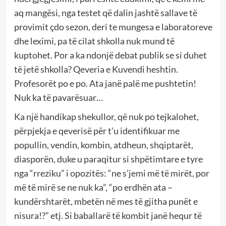
aq mangësi, nga testet që dalin jashtë sallave të
provimit çdo sezon, deri te mungesa e laboratoreve
dhe leximi, pa të cilat shkolla nuk mund të
kuptohet. Por a ka ndonjë debat publik se si duhet
të jetë shkolla? Qeveria e Kuvendi heshtin.
Profesorët po e po. Ata janë palë me pushtetin!
Nuk ka të pavarësuar…
Ka një handikap shekullor, që nuk po tejkalohet,
përpjekja e qeverisë për t’u identifikuar me
popullin, vendin, kombin, atdheun, shqiptarët,
diasporën, duke u paraqitur si shpëtimtare e tyre
nga “rreziku” i opozitës: “ne s’jemi më të mirët, por
më të mirë se ne nuk ka”, “po erdhën ata –
kundërshtarët, mbetën në mes të gjitha punët e
nisura!?” etj. Si baballarë të kombit janë hequr të