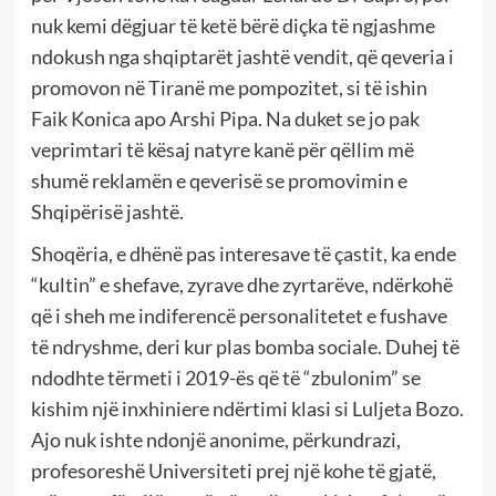
nuk kemi dëgjuar të ketë bërë diçka të ngjashme
ndokush nga shqiptarët jashtë vendit, që qeveria i
promovon në Tiranë me pompozitet, si të ishin
Faik Konica apo Arshi Pipa. Na duket se jo pak
veprimtari të kësaj natyre kanë për qëllim më
shumë reklamën e qeverisë se promovimin e
Shqipërisë jashtë.
Shoqëria, e dhënë pas interesave të çastit, ka ende
“kultin” e shefave, zyrave dhe zyrtarëve, ndërkohë
që i sheh me indiferencë personalitetet e fushave
të ndryshme, deri kur plas bomba sociale. Duhej të
ndodhte tërmeti i 2019-ës që të “zbulonim” se
kishim një inxhiniere ndërtimi klasi si Luljeta Bozo.
Ajo nuk ishte ndonjë anonime, përkundrazi,
profesoreshë Universiteti prej një kohe të gjatë,