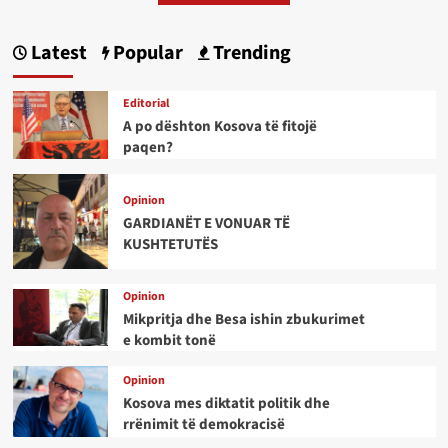
Latest
Popular
Trending
Editorial
A po dështon Kosova të fitojë
paqen?
Opinion
GARDIANËT E VONUAR TË
KUSHTETUTËS
Opinion
Mikpritja dhe Besa ishin zbukurimet
e kombit tonë
Opinion
Kosova mes diktatit politik dhe
rrënimit të demokracisë