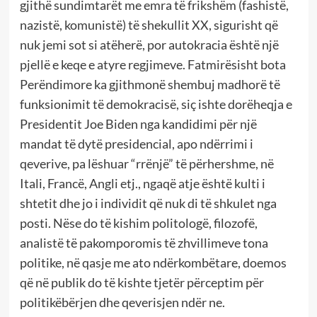
gjithë sundimtarët me emra të frikshëm (fashistë,
nazistë, komunistë) të shekullit XX, sigurisht që
nuk jemi sot si atëherë, por autokracia është një
pjellë e keqe e atyre regjimeve. Fatmirësisht bota
Perëndimore ka gjithmonë shembuj madhorë të
funksionimit të demokracisë, siç ishte dorëheqja e
Presidentit Joe Biden nga kandidimi për një
mandat të dytë presidencial, apo ndërrimi i
qeverive, pa lëshuar “rrënjë” të përhershme, në
Itali, Francë, Angli etj., ngaqë atje është kulti i
shtetit dhe jo i individit që nuk di të shkulet nga
posti. Nëse do të kishim politologë, filozofë,
analistë të pakomporomis të zhvillimeve tona
politike, në qasje me ato ndërkombëtare, doemos
që në publik do të kishte tjetër përceptim për
politikëbërjen dhe qeverisjen ndër ne.