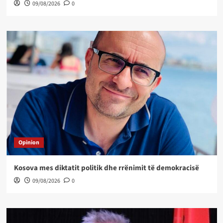
09/08/2026
0
Opinion
Kosova mes diktatit politik dhe rrënimit të demokracisë
09/08/2026
0