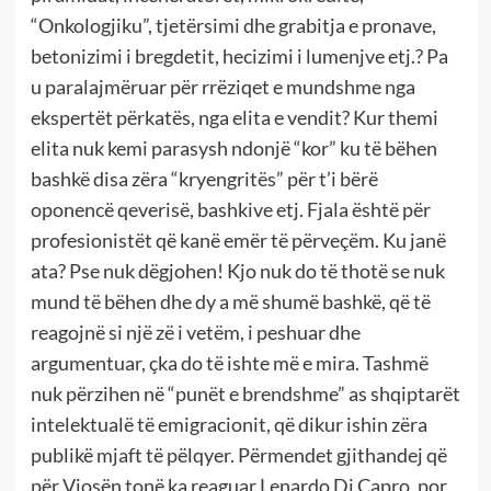
“Onkologjiku”, tjetërsimi dhe grabitja e pronave,
betonizimi i bregdetit, hecizimi i lumenjve etj.? Pa
u paralajmëruar për rrëziqet e mundshme nga
ekspertët përkatës, nga elita e vendit? Kur themi
elita nuk kemi parasysh ndonjë “kor” ku të bëhen
bashkë disa zëra “kryengritës” për t’i bërë
oponencë qeverisë, bashkive etj. Fjala është për
profesionistët që kanë emër të përveçëm. Ku janë
ata? Pse nuk dëgjohen! Kjo nuk do të thotë se nuk
mund të bëhen dhe dy a më shumë bashkë, që të
reagojnë si një zë i vetëm, i peshuar dhe
argumentuar, çka do të ishte më e mira. Tashmë
nuk përzihen në “punët e brendshme” as shqiptarët
intelektualë të emigracionit, që dikur ishin zëra
publikë mjaft të pëlqyer. Përmendet gjithandej që
për Vjosën tonë ka reaguar Lenardo Di Capro, por