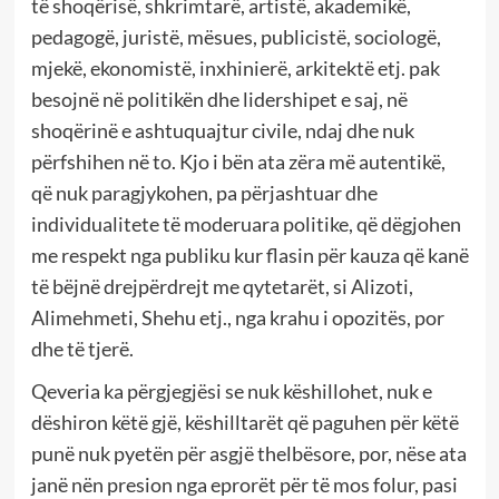
të shoqërisë, shkrimtarë, artistë, akademikë,
pedagogë, juristë, mësues, publicistë, sociologë,
mjekë, ekonomistë, inxhinierë, arkitektë etj. pak
besojnë në politikën dhe lidershipet e saj, në
shoqërinë e ashtuquajtur civile, ndaj dhe nuk
përfshihen në to. Kjo i bën ata zëra më autentikë,
që nuk paragjykohen, pa përjashtuar dhe
individualitete të moderuara politike, që dëgjohen
me respekt nga publiku kur flasin për kauza që kanë
të bëjnë drejpërdrejt me qytetarët, si Alizoti,
Alimehmeti, Shehu etj., nga krahu i opozitës, por
dhe të tjerë.
Qeveria ka përgjegjësi se nuk këshillohet, nuk e
dëshiron këtë gjë, këshilltarët që paguhen për këtë
punë nuk pyetën për asgjë thelbësore, por, nëse ata
janë nën presion nga eprorët për të mos folur, pasi