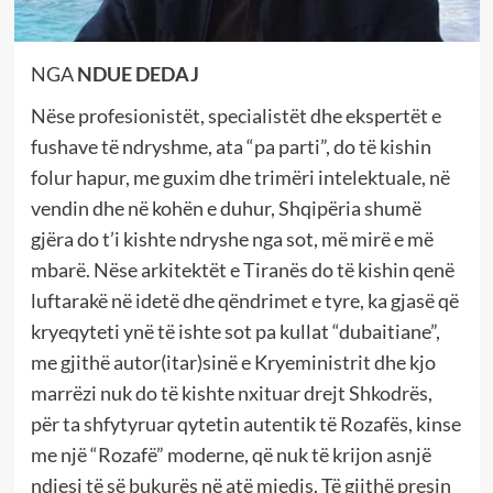
NGA
NDUE DEDAJ
Nëse profesionistët, specialistët dhe ekspertët e
fushave të ndryshme, ata “pa parti”, do të kishin
folur hapur, me guxim dhe trimëri intelektuale, në
vendin dhe në kohën e duhur, Shqipëria shumë
gjëra do t’i kishte ndryshe nga sot, më mirë e më
mbarë. Nëse arkitektët e Tiranës do të kishin qenë
luftarakë në idetë dhe qëndrimet e tyre, ka gjasë që
kryeqyteti ynë të ishte sot pa kullat “dubaitiane”,
me gjithë autor(itar)sinë e Kryeministrit dhe kjo
marrëzi nuk do të kishte nxituar drejt Shkodrës,
për ta shfytyruar qytetin autentik të Rozafës, kinse
me një “Rozafë” moderne, që nuk të krijon asnjë
ndjesi të së bukurës në atë mjedis. Të gjithë presin