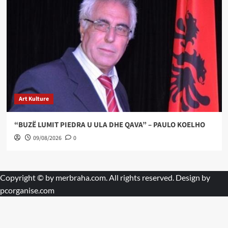
Art Kulture
“BUZË LUMIT PIEDRA U ULA DHE QAVA” – PAULO KOELHO
09/08/2026
0
Copyright © by
merbraha.com
. All rights reserved. Design by
pcorganise.com