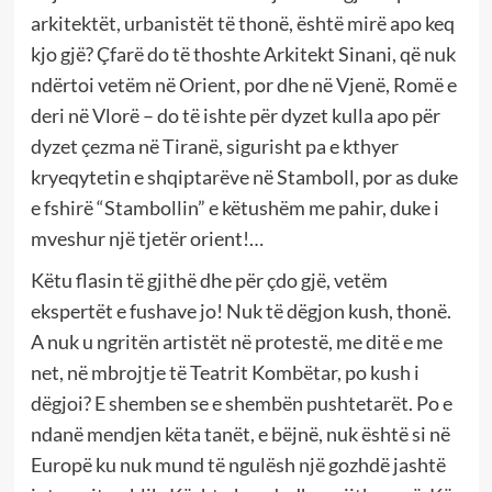
arkitektët, urbanistët të thonë, është mirë apo keq
kjo gjë? Çfarë do të thoshte Arkitekt Sinani, që nuk
ndërtoi vetëm në Orient, por dhe në Vjenë, Romë e
deri në Vlorë – do të ishte për dyzet kulla apo për
dyzet çezma në Tiranë, sigurisht pa e kthyer
kryeqytetin e shqiptarëve në Stamboll, por as duke
e fshirë “Stambollin” e këtushëm me pahir, duke i
mveshur një tjetër orient!…
Këtu flasin të gjithë dhe për çdo gjë, vetëm
ekspertët e fushave jo! Nuk të dëgjon kush, thonë.
A nuk u ngritën artistët në protestë, me ditë e me
net, në mbrojtje të Teatrit Kombëtar, po kush i
dëgjoi? E shemben se e shembën pushtetarët. Po e
ndanë mendjen këta tanët, e bëjnë, nuk është si në
Europë ku nuk mund të ngulësh një gozhdë jashtë