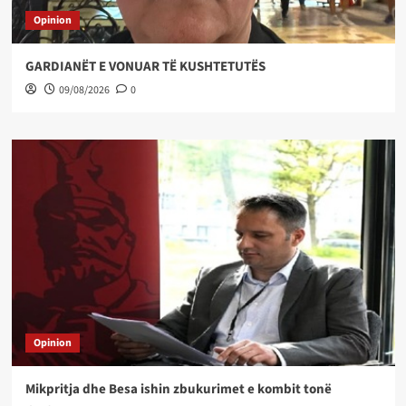
Opinion
GARDIANËT E VONUAR TË KUSHTETUTËS
09/08/2026
0
Opinion
Mikpritja dhe Besa ishin zbukurimet e kombit tonë