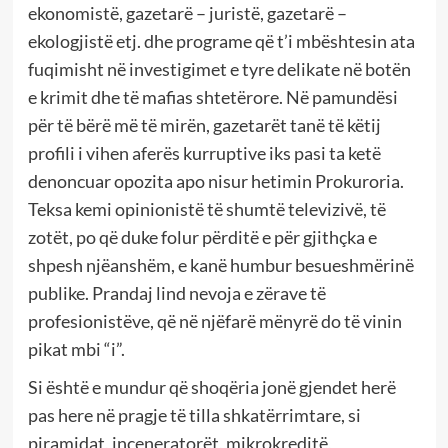
ekonomistë, gazetarë – juristë, gazetarë –
ekologjistë etj. dhe programe që t’i mbështesin ata
fuqimisht në investigimet e tyre delikate në botën
e krimit dhe të mafias shtetërore. Në pamundësi
për të bërë më të mirën, gazetarët tanë të këtij
profili i vihen aferës kurruptive iks pasi ta ketë
denoncuar opozita apo nisur hetimin Prokuroria.
Teksa kemi opinionistë të shumtë televizivë, të
zotët, po që duke folur përditë e për gjithçka e
shpesh njëanshëm, e kanë humbur besueshmërinë
publike. Prandaj lind nevoja e zërave të
profesionistëve, që në njëfarë mënyrë do të vinin
pikat mbi “i”.
Si është e mundur që shoqëria jonë gjendet herë
pas here në pragje të tilla shkatërrimtare, si
piramidat, inceneratorët, mikrokreditë,