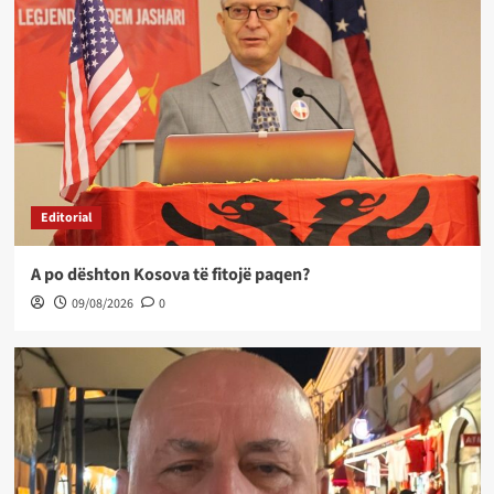
Editorial
A po dështon Kosova të fitojë paqen?
09/08/2026
0