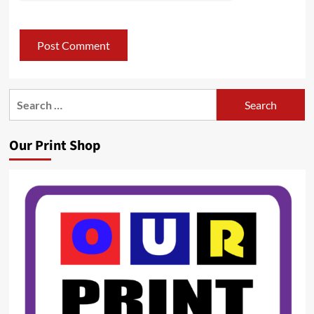
Search
for:
Our Print Shop