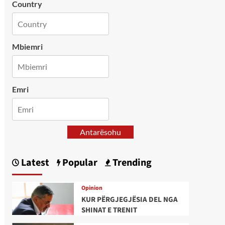
Country
Mbiemri
Emri
Antarësohu
Latest
Popular
Trending
Opinion
KUR PËRGJEGJËSIA DEL NGA
SHINAT E TRENIT