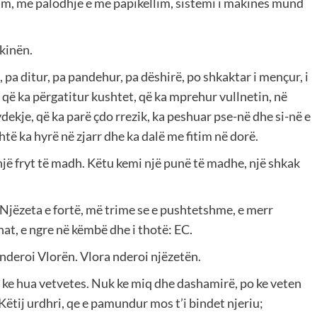
rim, me palodhje e me papikëllim, sistemi i makinës mund
kinën.
s, pa ditur, pa pandehur, pa dëshirë, po shkaktar i mençur, i
 që ka përgatitur kushtet, që ka mprehur vullnetin, në
vdekje, që ka parë çdo rrezik, ka peshuar pse-në dhe si-në e
htë ka hyrë në zjarr dhe ka dalë me fitim në dorë.
 një fryt të madh. Këtu kemi një punë të madhe, një shkak
jëzeta e fortë, më trime se e pushtetshme, e merr
t, e ngre në këmbë dhe i thotë: EC.
nderoi Vlorën. Vlora nderoi njëzetën.
i ja ke hua vetvetes. Nuk ke miq dhe dashamirë, po ke veten
Këtij urdhri, qe e pamundur mos t’i bindet njeriu;