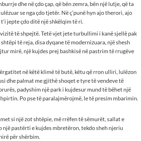
burrje dhe në çdo çap, që bën zemra, bën një lutje, që ta
lëzuar se nga çdo tjetër. Në ç’punë hyn ajo therori, ajo
’i jepte çdo ditë një shkëlqim të ri.
izitë të shpejtë. Tetë vjet jete turbullimi i kanë sjellë pak
 shtëpi të reja, disa dyqane të modernizuara, një shesh
jtur mirë, një kujdes prej bashkisë në pastrim të rrugëve
ërgatitet në këtë klimë të butë, këtu që rron ulliri, lulëzon
tusi dhe palmat me gjithë shoqet e tyre të vendeve të
 prurës, padyshim një park i kujdesur mund të bëhet një
shpirtin. Po pse të paralajmërojmë, le të presim mbarimin.
et si një zot shtëpie, më rrëfen të sëmurët, sallat e
 një pastërti e kujdes mbretëron, tekdo sheh njeriu
hirë për shërbim.