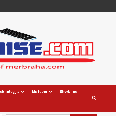
eknologjia
Me teper
Sherbime