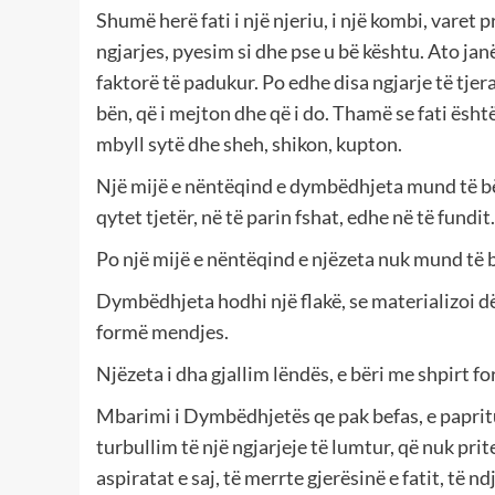
Shumë herë fati i një njeriu, i një kombi, varet
ngjarjes, pyesim si dhe pse u bë kështu. Ato janë
faktorë të padukur. Po edhe disa ngjarje të tjera j
bën, që i mejton dhe që i do. Thamë se fati është
mbyll sytë dhe sheh, shikon, kupton.
Një mijë e nëntëqind e dymbëdhjeta mund të bëh
qytet tjetër, në të parin fshat, edhe në të fundit.
Po një mijë e nëntëqind e njëzeta nuk mund të b
Dymbëdhjeta hodhi një flakë, se materializoi dë
formë mendjes.
Njëzeta i dha gjallim lëndës, e bëri me shpirt
Mbarimi i Dymbëdhjetës qe pak befas, e papritu
turbullim të një ngjarjeje të lumtur, që nuk prit
aspiratat e saj, të merrte gjerësinë e fatit, të n