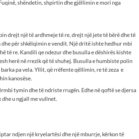
Fuqinë, shëndetin, shpirtin dhe gjëllimin e mori nga
n drejt një të ardhmeje të re, drejt një jete të bërë dhe të
 dhe për shkëlqimin e vendit. Një dritë ishte hedhur mbi
hë të re. Kandili qe ndezur dhe busulla e dëshirës kishte
pesh herë në rrezik që të shuhej. Busulla e humbiste polin
barka pa vela. Yllit, që rrëfente qëllimin, re të zeza e
shin kanosëse.
 përmbi tymin dhe të ndriste rrugën. Edhe në qoftë se djersa
 dhe u ngjall me vullnet.
iptar ndjen një kryelartësi dhe një mburrje, kërkon të