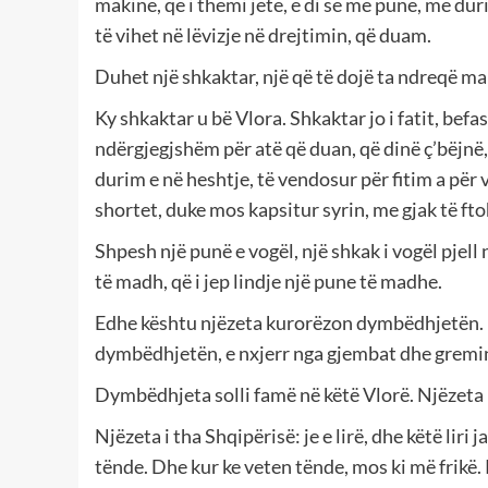
makine, që i themi jetë, e di se me punë, me du
të vihet në lëvizje në drejtimin, që duam.
Duhet një shkaktar, një që të dojë ta ndreqë ma
Ky shkaktar u bë Vlora. Shkaktar jo i fatit, befa
ndërgjegjshëm për atë që duan, që dinë ç’bëjnë,
durim e në heshtje, të vendosur për fitim a për 
shortet, duke mos kapsitur syrin, me gjak të fto
Shpesh një punë e vogël, një shkak i vogël pjell
të madh, që i jep lindje një pune të madhe.
Edhe kështu njëzeta kurorëzon dymbëdhjetën. N
dymbëdhjetën, e nxjerr nga gjembat dhe gremina
Dymbëdhjeta solli famë në këtë Vlorë. Njëzeta 
Njëzeta i tha Shqipërisë: je e lirë, dhe këtë lir
tënde. Dhe kur ke veten tënde, mos ki më frikë. 