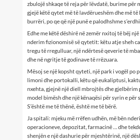
zbulojë shkaqe të reja për lëvdatë, burime për m
gjejë këtë qytet më të lavdërueshëm dhe më të lu
burrëri, po qe që një punë e palodhshme s’erdhi t
Edhe me këtë dëshirë në zemër nxitoj të bëj një v
nderim fizionomisë së qytetit: këtu atje sheh ca
tregu të rregulluar, një ndërtesë qeverie të mba
dhe në ngritje të godinave të rrëzuara.
Mësoj se një kopsht qyteti, një park i vogël po p
limoni dhe portokalli, këtu që eukaliptusi, kak
nxehta, gjejnë një diell mbrojtës dhe gjelbërim
model bimësh dhe një kënaqësi për syrin e për 
S’është me të thënë, është me të bërë.
Ja spitali: mjeku më rrëfen udhën, më bën nderim
operacioneve, depozitat, farmacinë … dhe tekdo
shenjën e një dashurie për mjeshtërinë, një dës