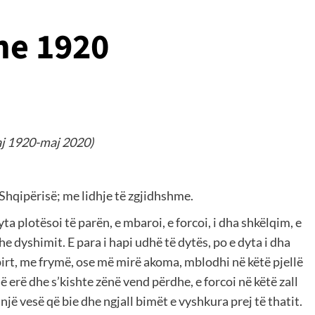
he 1920
maj 1920-maj 2020)
 Shqipërisë; me lidhje të zgjidhshme.
ta plotësoi të parën, e mbaroi, e forcoi, i dha shkëlqim, e
dhe dyshimit. E para i hapi udhë të dytës, po e dyta i dha
hpirt, me frymë, ose më mirë akoma, mblodhi në këtë pjellë
 erë dhe s’kishte zënë vend përdhe, e forcoi në këtë zall
një vesë që bie dhe ngjall bimët e vyshkura prej të thatit.