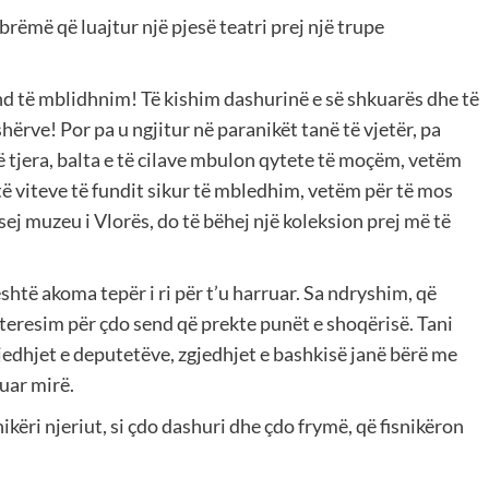
rëmë që luajtur një pjesë teatri prej një trupe
d të mblidhnim! Të kishim dashurinë e së shkuarës dhe të
ërve! Por pa u ngjitur në paranikët tanë të vjetër, pa
të tjera, balta e të cilave mbulon qytete të moçëm, vetëm
të viteve të fundit sikur të mbledhim, vetëm për të mos
ej muzeu i Vlorës, do të bëhej një koleksion prej më të
htë akoma tepër i ri për t’u harruar. Sa ndryshim, që
interesim për çdo send që prekte punët e shoqërisë. Tani
gjedhjet e deputetëve, zgjedhjet e bashkisë janë bërë me
tuar mirë.
ikëri njeriut, si çdo dashuri dhe çdo frymë, që fisnikëron