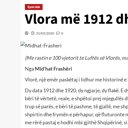
Speciale
Vlora më 1912 d
31/05/2020
0
(Me rastin e 100 vjetorit te Luftës së Vlorës, 
Nga
Mid’hat Frashëri
Vlorë, një emër paskëtaj i lidhur me historinë e
Dy data 1912 dhe 1920, dy ngjarje, dy flakë. E dy
bëri të vërtetë, reale, e shpëtoi prej mjegullës 
trup së parës, e bëri të pashme, të gjallë, me s
shpirtin dhe frymën e përhapur, që fluturonte në
me rërë pastaj e hodhi mbi gjithë Shqipërinë, si 