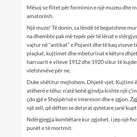
Mësoj se flitet për formimin e një muzeu dhe mb
amatorësh.
Një muze! Të donin, sa lëndë të begatshme mun
na dhembte pak më tepër për të lënat e stërgjysh
vajtur në “antikat” e Pojanit dhe të kaq viseve 
plaçkat, kujtimet dhe mbeturinat e këtyre dhje
harruarit e viteve 1912 dhe 1920 sikur të kujdes
vlefshmëve për ne.
Duke shëtitur mejtohem. Dhjetë vjet. Kujtimi ës
atëherë e tëhu: n’atë kohë gjindja kishte një ç’
çdo gjë e Shqipërisë e intereson dhe e zgjon. Z
një zell, që dëften se detyrat qytetare janë kup
Ndërgjegjja kombëtare kur zgjohet, i jep një fisn
punët e të mortmit.