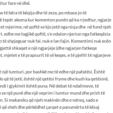
itur fare në dhê.
të bëra të këqija dhe të zeza, po mbase jo të
ë tepër akoma kur komenton punën që ka rrjedhur, ngjarje
jet mjerime, në qoftë se kjo jetë nga nisja dhe në fund njeh
t, edhe me logjikë qoftë, s’e ndalon njeriun nga fatkeqësia
o të shpjeguar nuk fal, nuk e lan fajin. Komentimi nuk ecën
gjettë shkaqet e një ngjarjeje (dhe ngjarjen fatkeqe
 mjetet e të prapsurit të së keqes, e të pjellit të ngjarjeve
ë një lumturi, por bashkë me të edhe një pafatësi. Është
do që të jetë, është një qetësi fryme dhe kush ka qetësinë,
fundi i gjykimit është puna. Në debat të ndalimeve, të
iu se një punë dhe një veprim i lumtur mund dhe prish të
ën. Si mekaniku që njeh makinën dhe e ndreq, sado e
 ai që sheh dhe përkëdhel çarqet e panumërta të kësaj