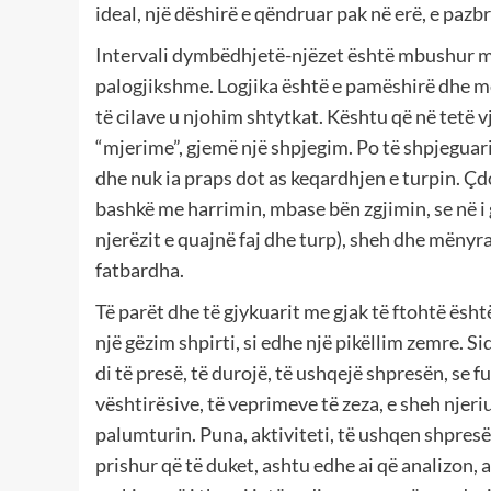
ideal, një dëshirë e qëndruar pak në erë, e pazbr
Intervali dymbëdhjetë-njëzet është mbushur me 
palogjikshme. Logjika është e pamëshirë dhe m
të cilave u njohim shtytkat. Kështu që në tetë v
“mjerime”, gjemë një shpjegim. Po të shpjeguari
dhe nuk ia praps dot as keqardhjen e turpin. Çd
bashkë me harrimin, mbase bën zgjimin, se në i 
njerëzit e quajnë faj dhe turp), sheh dhe mënyrat,
fatbardha.
Të parët dhe të gjykuarit me gjak të ftohtë ësht
një gëzim shpirti, si edhe një pikëllim zemre. Si
di të presë, të durojë, të ushqejë shpresën, se 
vështirësive, të veprimeve të zeza, e sheh njer
palumturin. Puna, aktiviteti, të ushqen shpres
prishur që të duket, ashtu edhe ai që analizon,