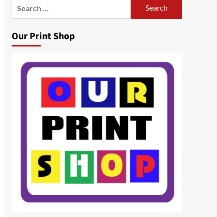
Search
for:
Our Print Shop