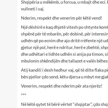
Shqipëria u mëkëmb, u forcua, u mbajt dhe eci. 
vullneti i saj.
Nderim, respekt dhe venerim për këtë vend!
Një dëshirë e kaq dhjetë vitesh po shtynte kombi
shpënë për të mbarën, për dobinë, për interesin
udhën që po ecnim dhe ajo dritë rrëfente një ud
gjetur një pol, herë e ndritur, herë e zbehtë, sh
dhe udhëtari e lidhte udhën si anija pa timon, si 
mbulonin shkëndijën dhe tallazet e valës bëhe
Atij kandili i desh hedhur vaj, që të dilte flaka
bën pjellor çdo send, këtu djersa u mbyt me gjak
Venerim, respekt dhe nderim për ata njerëz!
***
Në këtë qytet të bërë vërtet “shqiptar”, çdo shq