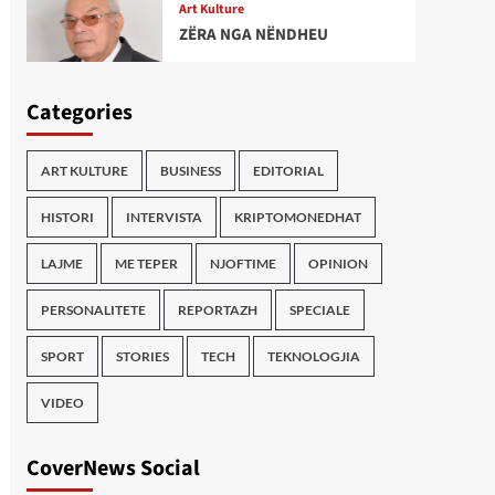
Art Kulture
ZËRA NGA NËNDHEU
Categories
ART KULTURE
BUSINESS
EDITORIAL
HISTORI
INTERVISTA
KRIPTOMONEDHAT
LAJME
ME TEPER
NJOFTIME
OPINION
PERSONALITETE
REPORTAZH
SPECIALE
SPORT
STORIES
TECH
TEKNOLOGJIA
VIDEO
CoverNews Social