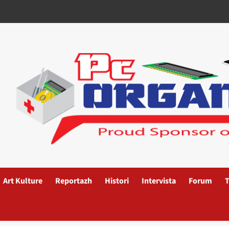
Art Kulture
Reportazh
Histori
Intervista
Forum
T