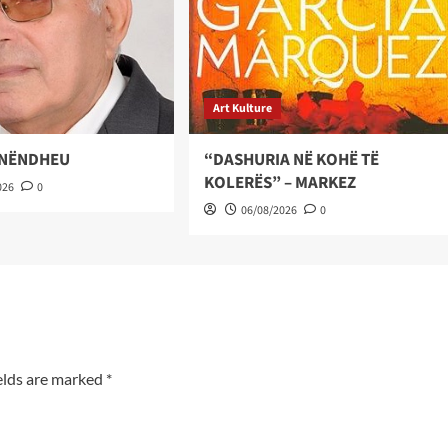
Art Kulture
 NËNDHEU
“DASHURIA NË KOHË TË
KOLERËS” – MARKEZ
026
0
06/08/2026
0
elds are marked
*