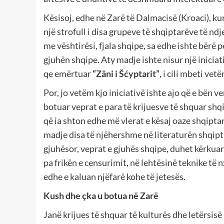
Kësisoj, edhe në Zarë të Dalmacisë (Kroaci), kur
një strofull i disa grupeve të shqiptarëve të nd
me vështirësi, fjala shqipe, sa edhe ishte bërë 
gjuhën shqipe. Aty madje ishte nisur një inicia
qe emërtuar
“Zâni i Šćyptarit”
, i cili mbeti vet
Por, jo vetëm kjo iniciativë ishte ajo që e bën 
botuar veprat e para të krijuesve të shquar shqi
që ia shton edhe më vlerat e kësaj oaze shqiptar
madje disa të njëhershme në literaturën shqipta
gjuhësor, veprat e gjuhës shqipe, duhet kërkuar t
pa frikën e censurimit, në lehtësinë teknike të n
edhe e kaluan njëfarë kohe të jetesës.
Kush dhe çka u botua në Zarë
Janë krijues të shquar të kulturës dhe letërsisë 