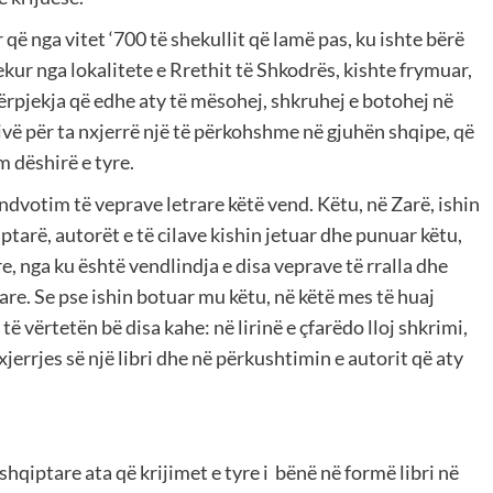
 që nga vitet ‘700 të shekullit që lamë pas, ku ishte bërë
jekur nga lokalitete e Rrethit të Shkodrës, kishte frymuar,
përpjekja që edhe aty të mësohej, shkruhej e botohej në
tivë për ta nxjerrë një të përkohshme në gjuhën shqipe, që
ëm dëshirë e tyre.
vendvotim të veprave letrare këtë vend. Këtu, në Zarë, ishin
ptarë, autorët e të cilave kishin jetuar dhe punuar këtu,
e, nga ku është vendlindja e disa veprave të rralla dhe
re. Se pse ishin botuar mu këtu, në këtë mes të huaj
ë vërtetën bë disa kahe: në lirinë e çfarëdo lloj shkrimi,
xjerrjes së një libri dhe në përkushtimin e autorit që aty
shqiptare ata që krijimet e tyre i
bënë në formë libri në