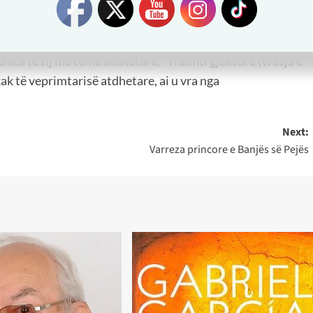
ologjia shqiptare, krijoi vepra letrare përherë me theks
bëtarizimit të shqiptarëve, si në Zarë, Pejë, Rubik, Laç e
 Në Zarë ai ishte në detyrën
e mësuesit të gjuhës shqipe,
umta të tij më temë atdhetare, “Tradhti gjaksore (vrasja e
ak të veprimtarisë atdhetare, ai u vra nga
Next:
Varreza princore e Banjës së Pejës