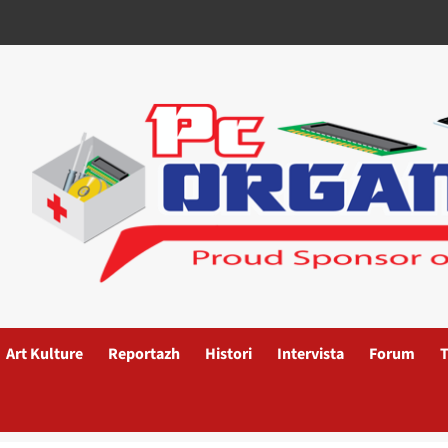
Art Kulture
Reportazh
Histori
Intervista
Forum
T