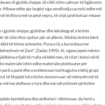
ues të gjuhës shqipe, të cilët ishin caktuar të ligjëronin
je. Mbase edhe ajo largësi nga vendlindja ua nxiti edhe më
në të ditura më se pesë vepra, të cilat janë botuar mbase
 gjuhës shqipe, gjuhëtar dhe leksikograf, e kishte
ër të cilën fitoi njohur për së afërmi. Kështu kishte bërë
këtë të folme arbneshe. Puna e tij u kurorëzua me
bëneshvet në Zarë”, (Zadar,1905). Ai, ngase jepte mësim
hëna e fjalë të rralla në këtë mes, të cilat i botoi në të
këto materiale ishin edhe materiale plotësuese për
ë parë u panë dhe u evidencuan lashtogjuha e këtij grupi
eriut të Shqipërisë e kishin konservuar në mënyrën më të
r më me atdheun e tyre dhe me ndryshimet që kishte
 epikës kombëtare dhe atdhetari i dëshmuar, dy herë u