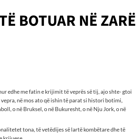
TË BOTUAR NË ZARË
hur edhe me fatin e krijimit të veprës së tij, ajo shte- gtoi
epra, në mos ato që ishin të parat si histori botimi,
mboll, o në Bruksel, o në Bukuresht, o në Nju Jork, o në
onalitetet tona, të vetëdijes së lartë kombëtare dhe të
e krijuese.