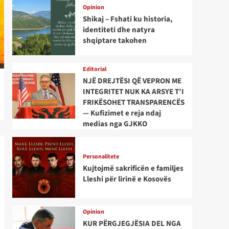
Opinion
Shikaj – Fshati ku historia,
identiteti dhe natyra
shqiptare takohen
Editorial
NJË DREJTËSI QË VEPRON ME
INTEGRITET NUK KA ARSYE T’I
FRIKËSOHET TRANSPARENCËS
— Kufizimet e reja ndaj
medias nga GJKKO
Personalitete
Kujtojmë sakrificën e familjes
Lleshi për lirinë e Kosovës
Opinion
KUR PËRGJEGJËSIA DEL NGA