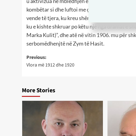
u aktivizua në mbledhjen e materialeve nga arke
kombëtar si dhe luftoi me çdo mjet kundër shkom
vende të tjera, ku kreu shërbimin e meshtarit..
ku e kishte shkruar po këtu një nga dramat e sh
Marka Kulit)”, dhe atë në vitin 1906. mu për shk
serbomëdhenjtë në Zym të Hasit.
Post
Previous:
Vlora më 1912 dhe 1920
navigation
More Stories