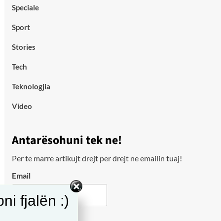
Speciale
Sport
Stories
Tech
Teknologjia
Video
Antarësohuni tek ne!
Per te marre artikujt drejt per drejt ne emailin tuaj!
Email
i fjalën :)
City