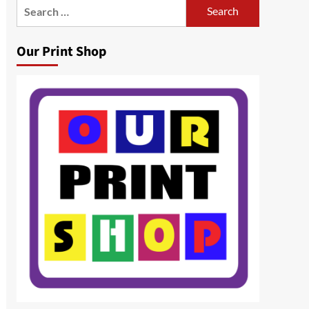
Search
for:
Our Print Shop