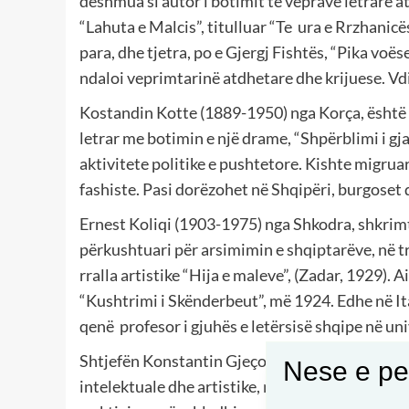
dëshmua si autor i botimit të veprave letrare atj
“Lahuta e Malcis”, titulluar “Te
ura e Rrzhanicë
para, dhe tjetra, po e Gjergj Fishtës, “Pika voëse
ndaloi veprimtarinë atdhetare dhe krijuese. Vd
Kostandin Kotte (1889-1950) nga Korça, është in
letrar me botimin e një drame, “Shpërblimi i gja
aktivitete politike e pushtetore. Kishte migruar
fashiste. Pasi dorëzohet në Shqipëri, burgoset 
Ernest Koliqi (1903-1975) nga Shkodra, shkrimtar
përkushtuari për arsimimin e shqiptarëve, në tro
rralla artistike “Hija e maleve”, (Zadar, 1929). 
“Kushtrimi i Skënderbeut”, më 1924. Edhe në Ital
qenë
profesor i gjuhës e letërsisë shqipe në un
Shtjefën Konstantin Gjeçovi-Kryeziu (1874-1929
Nese e pel
intelektuale dhe artistike, ngase njihet edhe si 