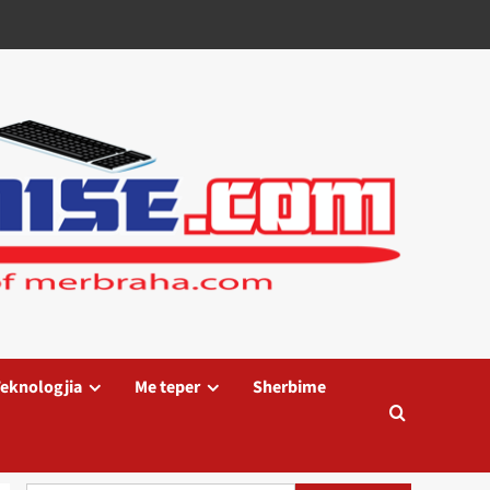
eknologjia
Me teper
Sherbime