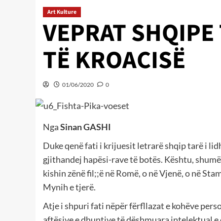
Art Kulture
VEPRAT SHQIPE 
TË KROACISË
01/06/2020
0
Nga
Sinan GASHI
Duke qenë fati i krijuesit letrarë shqip tarë i lid
gjithandej hapësi-rave të botës. Kështu, shumë v
kishin zënë fil;;ë në Romë, o në Vjenë, o në Sta
Mynih e tjerë.
Atje i shpuri fati nëpër fërfllazat e kohëve pers
aftësive e dhuntive të dëshmuara intelektual e 