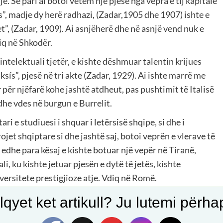
e. Së pari ai botoi vetëm një pjesë nga vepra e tij kapitale
s”, madje dy herë radhazi, (Zadar,1905 dhe 1907) ishte e
t”,
(Zadar, 1909). Ai asnjëherë dhe në asnjë vend nuk e
iq në Shkodër.
telektuali tjetër, e kishte dëshmuar talentin krijues
ksís”, pjesë në tri akte (Zadar, 1929). Ai ishte marrë me
 për njëfarë kohe jashtë atdheut, pas pushtimit të Italisë
dhe vdes në burgun e Burrelit.
i e studiuesi i shquar i letërsisë shqipe, si dhe i
jet shqiptare si dhe jashtë saj, botoi veprën e vlerave të
Ai edhe para kësaj e kishte botuar një vepër në Tiranë,
i, ku kishte jetuar pjesën e dytë të jetës, kishte
iversitete prestigjioze atje. Vdiq në Romë.
) nga Janjeva, njeriu i shumësisë së aftësive
qyet ket artikull? Ju lutemi përhapn
arkeolog, folklorist, dramaturg, poet, etj., kudo që u gjend