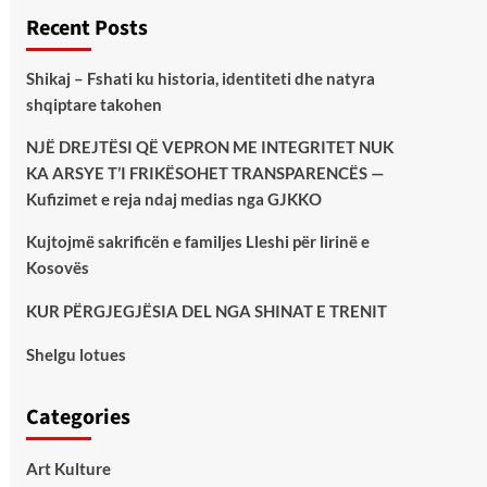
Recent Posts
Shikaj – Fshati ku historia, identiteti dhe natyra
shqiptare takohen
NJË DREJTËSI QË VEPRON ME INTEGRITET NUK
KA ARSYE T’I FRIKËSOHET TRANSPARENCËS —
Kufizimet e reja ndaj medias nga GJKKO
Kujtojmë sakrificën e familjes Lleshi për lirinë e
Kosovës
KUR PËRGJEGJËSIA DEL NGA SHINAT E TRENIT
Shelgu lotues
Categories
Art Kulture