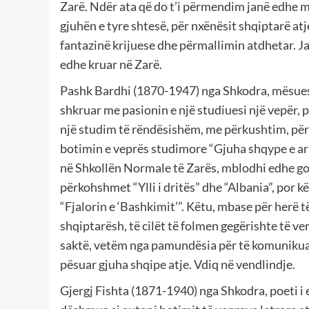
Zarë. Ndër ata që do t’i përmendim janë edhe mës
gjuhën e tyre shtesë, për nxënësit shqiptarë at
fantazinë krijuese dhe përmallimin atdhetar. Ja
edhe kruar në Zarë.
Pashk Bardhi (1870-1947) nga Shkodra, mësues i
shkruar me pasionin e një studiuesi një vepër, p
një studim të rëndësishëm, me përkushtim, për 
botimin e veprës studimore “Gjuha shqype e ar
në Shkollën Normale të Zarës, mblodhi edhe gojëd
përkohshmet “Ylli i dritës” dhe “Albania”, por 
“Fjalorin e ‘Bashkimit’”. Këtu, mbase për herë t
shqiptarësh, të cilët të folmen gegërishte të v
saktë, vetëm nga pamundësia për të komunikua
pësuar gjuha shqipe atje. Vdiq në vendlindje.
Gjergj Fishta (1871-1940) nga Shkodra, poeti i