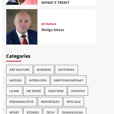
SHINAT E TRENIT
Art Kulture
Shelgu lotues
Categories
ART KULTURE
BUSINESS
EDITORIAL
HISTORI
INTERVISTA
KRIPTOMONEDHAT
LAJME
ME TEPER
NJOFTIME
OPINION
PERSONALITETE
REPORTAZH
SPECIALE
SPORT
STORIES
TECH
TEKNOLOGJIA