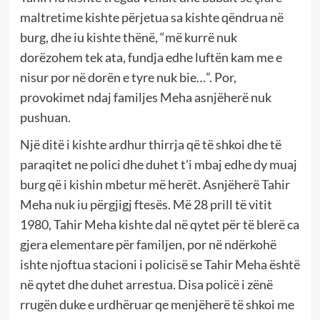
maltretime kishte përjetua sa kishte qëndrua në
burg, dhe iu kishte thënë, “më kurrë nuk
dorëzohem tek ata, fundja edhe luftën kam me e
nisur por në dorën e tyre nuk bie…”. Por,
provokimet ndaj familjes Meha asnjëherë nuk
pushuan.
Një ditë i kishte ardhur thirrja që të shkoi dhe të
paraqitet ne polici dhe duhet t’i mbaj edhe dy muaj
burg që i kishin mbetur më herët. Asnjëherë Tahir
Meha nuk iu përgjigj ftesës. Më 28 prill të vitit
1980, Tahir Meha kishte dal në qytet për të blerë ca
gjera elementare për familjen, por në ndërkohë
ishte njoftua stacioni i policisë se Tahir Meha është
në qytet dhe duhet arrestua. Disa policë i zënë
rrugën duke e urdhëruar qe menjëherë të shkoi me