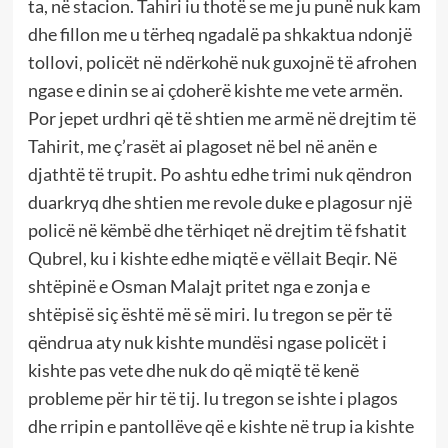
ta, në stacion. Tahiri iu thotë se me ju punë nuk kam
dhe fillon me u tërheq ngadalë pa shkaktua ndonjë
tollovi, policët në ndërkohë nuk guxojnë të afrohen
ngase e dinin se ai çdoherë kishte me vete armën.
Por jepet urdhri që të shtien me armë në drejtim të
Tahirit, me ç’rasët ai plagoset në bel në anën e
djathtë të trupit. Po ashtu edhe trimi nuk qëndron
duarkryq dhe shtien me revole duke e plagosur një
policë në këmbë dhe tërhiqet në drejtim të fshatit
Qubrel, ku i kishte edhe miqtë e vëllait Beqir. Në
shtëpinë e Osman Malajt pritet nga e zonja e
shtëpisë siç është më së miri. Iu tregon se për të
qëndrua aty nuk kishte mundësi ngase policët i
kishte pas vete dhe nuk do që miqtë të kenë
probleme për hir të tij. Iu tregon se ishte i plagos
dhe rripin e pantollëve që e kishte në trup ia kishte