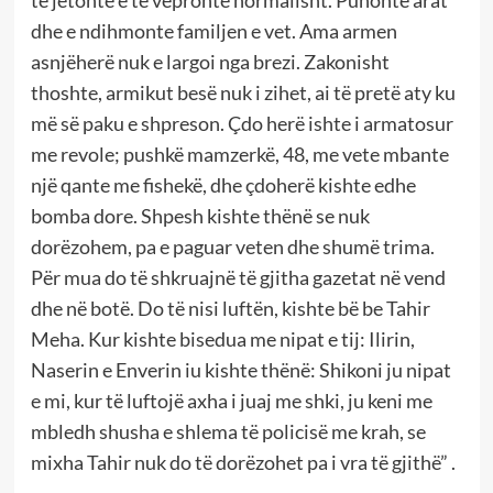
dhe e ndihmonte familjen e vet. Ama armen
asnjëherë nuk e largoi nga brezi. Zakonisht
thoshte, armikut besë nuk i zihet, ai të pretë aty ku
më së paku e shpreson. Çdo herë ishte i armatosur
me revole; pushkë mamzerkë, 48, me vete mbante
një qante me fishekë, dhe çdoherë kishte edhe
bomba dore. Shpesh kishte thënë se nuk
dorëzohem, pa e paguar veten dhe shumë trima.
Për mua do të shkruajnë të gjitha gazetat në vend
dhe në botë. Do të nisi luftën, kishte bë be Tahir
Meha. Kur kishte bisedua me nipat e tij: Ilirin,
Naserin e Enverin iu kishte thënë: Shikoni ju nipat
e mi, kur të luftojë axha i juaj me shki, ju keni me
mbledh shusha e shlema të policisë me krah, se
mixha Tahir nuk do të dorëzohet pa i vra të gjithë” .