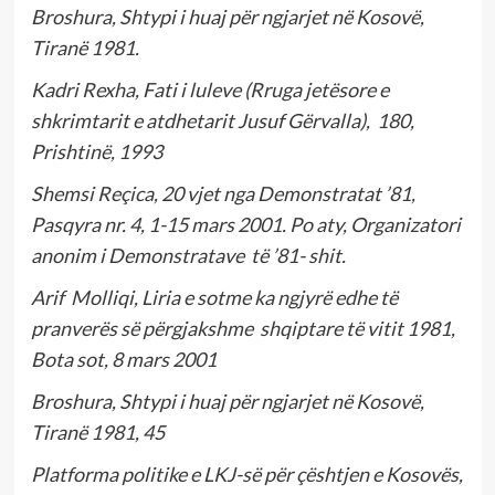
Broshura, Shtypi i huaj për ngjarjet në Kosovë,
Tiranë 1981.
Kadri Rexha, Fati i luleve (Rruga jetësore e
shkrimtarit e atdhetarit Jusuf Gërvalla), 180,
Prishtinë, 1993
Shemsi Reçica, 20 vjet nga Demonstratat ’81,
Pasqyra nr. 4, 1-15 mars 2001. Po aty, Organizatori
anonim i Demonstratave të ’81- shit.
Arif Molliqi, Liria e sotme ka ngjyrë edhe të
pranverës së përgjakshme shqiptare të vitit 1981,
Bota sot, 8 mars 2001
Broshura, Shtypi i huaj për ngjarjet në Kosovë,
Tiranë 1981, 45
Platforma politike e LKJ-së për çështjen e Kosovës,