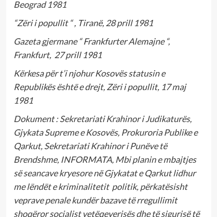
Beograd 1981
“Zëri i popullit “ , Tiranë, 28 prill 1981
Gazeta gjermane “ Frankfurter Alemajne “,
Frankfurt, 27 prill 1981
Kërkesa për t’i njohur Kosovës statusin e
Republikës është e drejt, Zëri i popullit, 17 maj
1981
Dokument : Sekretariati Krahinor i Judikaturës,
Gjykata Supreme e Kosovës, Prokuroria Publike e
Qarkut, Sekretariati Krahinor i Punëve të
Brendshme, INFORMATA, Mbi planin e mbajtjes
së seancave kryesore në Gjykatat e Qarkut lidhur
me lëndët e kriminalitetit politik, përkatësisht
veprave penale kundër bazave të rregullimit
shoqëror socialist vetëqeverisës dhe të sigurisë të