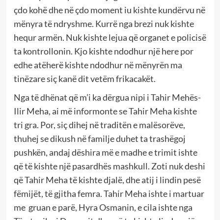
çdo kohë dhe në çdo moment iu kishte kundërvu në
mënyra të ndryshme. Kurrë nga brezi nuk kishte
hequr armën. Nuk kishte lejua që organet e policisë
ta kontrollonin. Kjo kishte ndodhur një here por
edhe atëherë kishte ndodhur në mënyrën ma
tinëzare siç kanë dit vetëm frikacakët.
Nga të dhënat që m’i ka dërgua nipi i Tahir Mehës-
Ilir Meha, ai më informonte se Tahir Meha kishte
tri gra. Por, siç dihej në traditën e malësorëve,
thuhej se dikush në familje duhet ta trashëgoj
pushkën, andaj dëshira më e madhe e trimit ishte
që të kishte një pasardhës mashkull. Zoti nuk deshi
që Tahir Meha të kishte djalë, dhe atij i lindin pesë
fëmijët, të gjitha femra. Tahir Meha ishte i martuar
me gruan e parë, Hyra Osmanin, e cila ishte nga