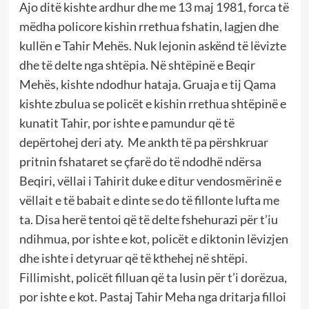
Ajo ditë kishte ardhur dhe me 13 maj 1981, forca të
mëdha policore kishin rrethua fshatin, lagjen dhe
kullën e Tahir Mehës. Nuk lejonin askënd të lëvizte
dhe të delte nga shtëpia. Në shtëpinë e Beqir
Mehës, kishte ndodhur hataja. Gruaja e tij Qama
kishte zbulua se policët e kishin rrethua shtëpinë e
kunatit Tahir, por ishte e pamundur që të
depërtohej deri aty. Me ankth të pa përshkruar
pritnin fshataret se çfarë do të ndodhë ndërsa
Beqiri, vëllai i Tahirit duke e ditur vendosmërinë e
vëllait e të babait e dinte se do të fillonte lufta me
ta. Disa herë tentoi që të delte fshehurazi për t’iu
ndihmua, por ishte e kot, policët e diktonin lëvizjen
dhe ishte i detyruar që të kthehej në shtëpi.
Fillimisht, policët filluan që ta lusin për t’i dorëzua,
por ishte e kot. Pastaj Tahir Meha nga dritarja filloi