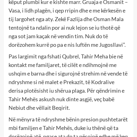
këput plumbi kur e kishte marr. Gruaja e Osmanit –
Vasa, i lidh plagën, i qep rripin dhe e me kërkesën e
tij largohet nga aty. Zekë Fazlija dhe Osman Mala
tentojnë ta ndalin por ai nuk lejon se iu thotë që
nga sot jam kaçak në vendin tim. Nuk do të
dorëzohem kurrë po pa e nis luftën me Jugosllavi”.
Pas largimit nga fshati Qubrel, Tahir Meha bie në
kontakt me familjaret, të cilët e ndihmojnë me
ushqim e barna dhe i sigurojnë strehim në vende të
ndryshme si në malet e Prekazit, të Kodralive
derisa plotësisht iu shërua plaga. Për qëndrimin e
Tahir Mehës askush nuk dinte asgjë, veç babë
Nebiut dhe vëllait Beqirit.
Në mënyra të ndryshme bënin presion pushtetarët
mbi familjen e Tahir Mehës, duke iu thënë që ta
dorëzojnë atë, ngase ata do ta pësojnë edhe më keq