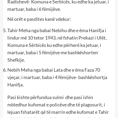
Radishevë- Komuna e Serbicës, ku edhe ka jetuar, i
martuar, baba i 6 fëmijëve.
Në orët e pasdites kanë vdekur:
Tahir Meha nga babai Nebihu dhe e ëma Hanifja i
lindur më 10 tetor 1943, në fshatin Prekazi i Ulët,
Komuna e Sërbicës ku edhe përherë ka jetuar, i
martuar, baba i 5 fëmijëve me bashkëshorten
Shefkije.
Nebih Meha nga babai Lata dhe e ëma Faza 70
vjeçar, i martuar, baba i 4 fëmijëve- bashkëshortja
Hanifja.
Pasi kishte përfundua sulmi dhe pasi ishin
mbledhur kufomat e policëve dhe të plagosurit, i
lejuan fshatarët që të marrin edhe kufomat e Tahir