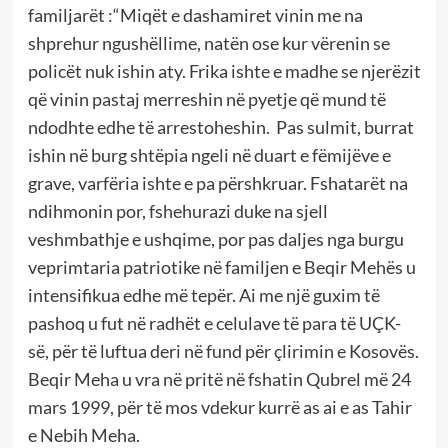
familjarët :“Miqët e dashamiret vinin me na
shprehur ngushëllime, natën ose kur vërenin se
policët nuk ishin aty. Frika ishte e madhe se njerëzit
që vinin pastaj merreshin në pyetje që mund të
ndodhte edhe të arrestoheshin. Pas sulmit, burrat
ishin në burg shtëpia ngeli në duart e fëmijëve e
grave, varfëria ishte e pa përshkruar. Fshatarët na
ndihmonin por, fshehurazi duke na sjell
veshmbathje e ushqime, por pas daljes nga burgu
veprimtaria patriotike në familjen e Beqir Mehës u
intensifikua edhe më tepër. Ai me një guxim të
pashoq u fut në radhët e celulave të para të UÇK-
së, për të luftua deri në fund për çlirimin e Kosovës.
Beqir Meha u vra në pritë në fshatin Qubrel më 24
mars 1999, për të mos vdekur kurrë as ai e as Tahir
e Nebih Meha.