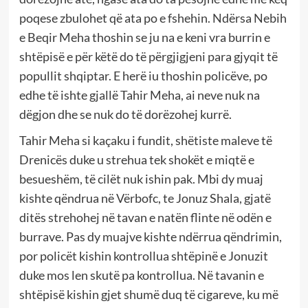
poqese zbulohet që ata po e fshehin. Ndërsa Nebih
e Beqir Meha thoshin se ju na e keni vra burrin e
shtëpisë e për këtë do të përgjigjeni para gjyqit të
popullit shqiptar. E herë iu thoshin policëve, po
edhe të ishte gjallë Tahir Meha, ai neve nuk na
dëgjon dhe se nuk do të dorëzohej kurrë.
Tahir Meha si kaçaku i fundit, shëtiste maleve të
Drenicës duke u strehua tek shokët e miqtë e
besueshëm, të cilët nuk ishin pak. Mbi dy muaj
kishte qëndrua në Vërbofc, te Jonuz Shala, gjatë
ditës strehohej në tavan e natën flinte në odën e
burrave. Pas dy muajve kishte ndërrua qëndrimin,
por policët kishin kontrollua shtëpinë e Jonuzit
duke mos len skutë pa kontrollua. Në tavanin e
shtëpisë kishin gjet shumë duq të cigareve, ku më