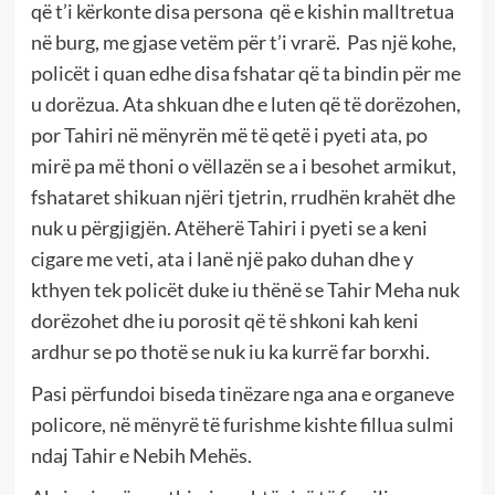
që t’i kërkonte disa persona që e kishin malltretua
në burg, me gjase vetëm për t’i vrarë. Pas një kohe,
policët i quan edhe disa fshatar që ta bindin për me
u dorëzua. Ata shkuan dhe e luten që të dorëzohen,
por Tahiri në mënyrën më të qetë i pyeti ata, po
mirë pa më thoni o vëllazën se a i besohet armikut,
fshataret shikuan njëri tjetrin, rrudhën krahët dhe
nuk u përgjigjën. Atëherë Tahiri i pyeti se a keni
cigare me veti, ata i lanë një pako duhan dhe y
kthyen tek policët duke iu thënë se Tahir Meha nuk
dorëzohet dhe iu porosit që të shkoni kah keni
ardhur se po thotë se nuk iu ka kurrë far borxhi.
Pasi përfundoi biseda tinëzare nga ana e organeve
policore, në mënyrë të furishme kishte fillua sulmi
ndaj Tahir e Nebih Mehës.