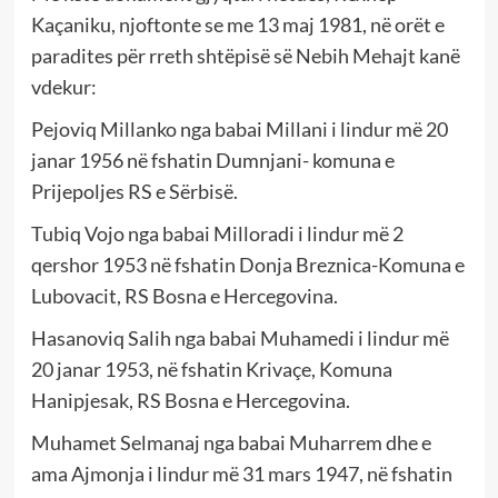
Kaçaniku, njoftonte se me 13 maj 1981, në orët e
paradites për rreth shtëpisë së Nebih Mehajt kanë
vdekur:
Pejoviq Millanko nga babai Millani i lindur më 20
janar 1956 në fshatin Dumnjani- komuna e
Prijepoljes RS e Sërbisë.
Tubiq Vojo nga babai Milloradi i lindur më 2
qershor 1953 në fshatin Donja Breznica-Komuna e
Lubovacit, RS Bosna e Hercegovina.
Hasanoviq Salih nga babai Muhamedi i lindur më
20 janar 1953, në fshatin Krivaçe, Komuna
Hanipjesak, RS Bosna e Hercegovina.
Muhamet Selmanaj nga babai Muharrem dhe e
ama Ajmonja i lindur më 31 mars 1947, në fshatin