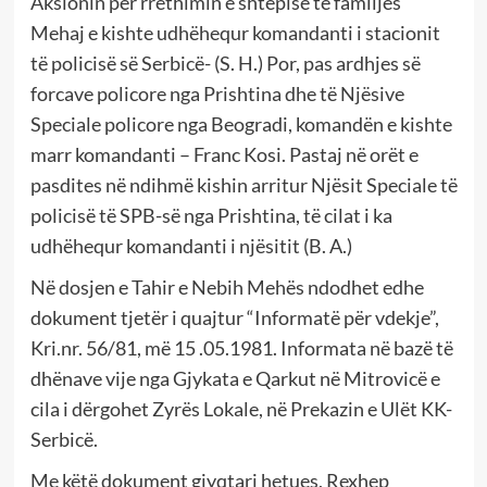
Aksionin për rrethimin e shtëpisë të familjes
Mehaj e kishte udhëhequr komandanti i stacionit
të policisë së Serbicë- (S. H.) Por, pas ardhjes së
forcave policore nga Prishtina dhe të Njësive
Speciale policore nga Beogradi, komandën e kishte
marr komandanti – Franc Kosi. Pastaj në orët e
pasdites në ndihmë kishin arritur Njësit Speciale të
policisë të SPB-së nga Prishtina, të cilat i ka
udhëhequr komandanti i njësitit (B. A.)
Në dosjen e Tahir e Nebih Mehës ndodhet edhe
dokument tjetër i quajtur “Informatë për vdekje”,
Kri.nr. 56/81, më 15 .05.1981. Informata në bazë të
dhënave vije nga Gjykata e Qarkut në Mitrovicë e
cila i dërgohet Zyrës Lokale, në Prekazin e Ulët KK-
Serbicë.
Me këtë dokument gjyqtari hetues, Rexhep