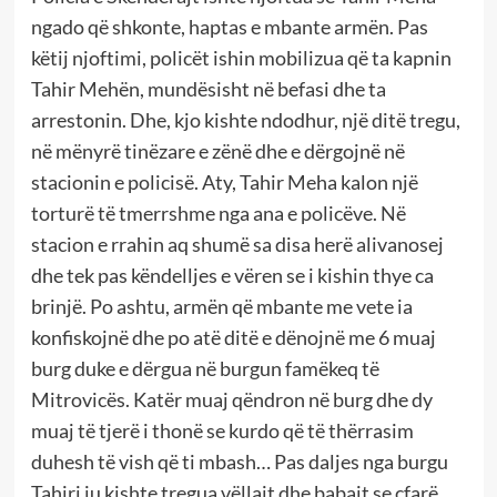
ngado që shkonte, haptas e mbante armën. Pas
këtij njoftimi, policët ishin mobilizua që ta kapnin
Tahir Mehën, mundësisht në befasi dhe ta
arrestonin. Dhe, kjo kishte ndodhur, një ditë tregu,
në mënyrë tinëzare e zënë dhe e dërgojnë në
stacionin e policisë. Aty, Tahir Meha kalon një
torturë të tmerrshme nga ana e policëve. Në
stacion e rrahin aq shumë sa disa herë alivanosej
dhe tek pas këndelljes e vëren se i kishin thye ca
brinjë. Po ashtu, armën që mbante me vete ia
konfiskojnë dhe po atë ditë e dënojnë me 6 muaj
burg duke e dërgua në burgun famëkeq të
Mitrovicës. Katër muaj qëndron në burg dhe dy
muaj të tjerë i thonë se kurdo që të thërrasim
duhesh të vish që ti mbash… Pas daljes nga burgu
Tahiri iu kishte tregua vëllait dhe babait se çfarë