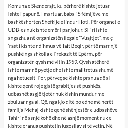
Komuna e Skenderajt, ku përherë kishte jetuar.
Ishte i papunë. I martuar, baba i 5 fëmijëve me
bashkëshorten Shefkije e lindur Hoti. Për organet e
UDB-es nuk ishte emër i panjohur. Si i ri ishte
angazhua në organizatën ilegale “Vuajtjet”, me ç
‘rast i kishte ndihmua vëllait Beqir, për të marr një
pushkë nga shkolla e Prekazit të Epërm, për
organizatën qysh më vitin 1959. Qysh atëherë
ishte marr në pyetje dhe ishte malltretua shumë
nga hetuesit. Por, përveç se kishte pranua që ai
kishte qenë roje gjatë grabitjes së pushkës,
udbashët asgjë tjetër nuk kishin mundur me
zbuluar nga ai. Që, nga kjo ditë po edhe më herët
familja Mehaj kishte qenë shënjestër e udbashëve.
Tahiri në asnjë kohë dhe në asnjë moment nuk e
kishte pranua pushtetin jugosllav si të vetin. Në