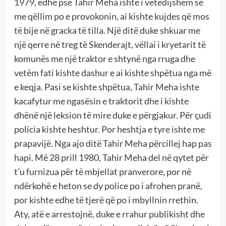
1979, edhe pse Tahir Meha ishte i vetëdijshëm se
me qëllim po e provokonin, ai kishte kujdes që mos
të bije në gracka të tilla. Një ditë duke shkuar me
një qerre në treg të Skenderajt, vëllai i kryetarit të
komunës me një traktor e shtynë nga rruga dhe
vetëm fati kishte dashur e ai kishte shpëtua nga më
e keqja. Pasi se kishte shpëtua, Tahir Meha ishte
kacafytur me ngasësin e traktorit dhe i kishte
dhënë një leksion të mire duke e përgjakur. Për çudi
policia kishte heshtur. Por heshtja e tyre ishte me
prapavijë. Nga ajo ditë Tahir Meha përcillej hap pas
hapi. Më 28 prill 1980, Tahir Meha del në qytet për
t’u furnizua për të mbjellat pranverore, por në
ndërkohë e heton se dy police po i afrohen pranë,
por kishte edhe të tjerë që po i mbyllnin rrethin.
Aty, atë e arrestojnë, duke e rrahur publikisht dhe