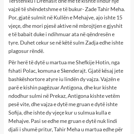
Tërsteniku i Drenasit dhe më te kishte lindur një
vajzë të shëndetshme e të bukur- Zade Tahir Meha.
Por, gjatë sulmit në Kullën e Mehajve, ajo ishte 15
vjeçe, dhe mori pjesë aktive në mbrojtjen e gjyshit
e të babait duke i ndihmuar ata në qëndresën e
tyre. Duhet cekur se në këtë sulm Zadja edhe ishte
plagosur rëndë.
Për herë të dytë u martua me Shefkije Hotin, nga
fshati Polac, komuna e Skenderajt. Gjatë kësaj jete
bashkëshortore atyre iu lindën dy vajza. Vajzën e
parë e kishin pagëzuar Antigona, dhe kur kishte
ndodhur sulmi në Prekaz, Antigona kishte vetëm
pesë vite, dhe vajza e dytë me gruan e dytë ishte
Sofija, dhe ishte dy vjeçe kur u sulmua kulla e
Mehajve. Pasi se edhe me gruan e dytë nuk lindi
djali i shumë pritur, Tahir Meha u martua edhe për