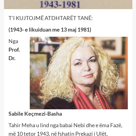
T’I KUJTOJMË ATDHTARËT TANË:
(1943- e likuiduan me 13 maj 1981)
Nga
Prof.
Dr.
Sabile Keçmezi-Basha
Tahir Meha u lind nga babai Nebi dhe e ëma Fazë,
më 10 tetor 1943, në fshatin Prekazi i Ulët,