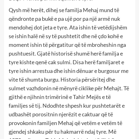
Qysh më herët, dihej se familja Mehaj mund të
qëndronte pa bukë e pa ujë por pa një armë nuk
mendohej dot jeta e tyre. Ata ishin të vetëdijshëm
se ishin halë në sy të pushtetit dhe në çdo kohë e
moment ishin të përgatitur që të mbroheshin nga
pushtuesit. Gjatë historisë shumë herë familja e
tyre kishte qenë cak sulmi. Disa herë familjaret e
tyre ishin arrestua dhe ishin dënuar e burgosur me
vite të shumta burgu. Historia përsëritej dhe
sulmet vazhdonin në mënyrë ciklike për Mehajt. Të
gjithë e njihnin trimërinë e Tahir Mejës e të
familjes së tij. Ndodhte shpesh kur pushtetarët e
udbashët porositnin njerëzit e caktuar që të
provokonin familjen Mehaj që vetëm e vetëm të
gjendej shkaku për tu hakmarrë ndaj tyre. Më