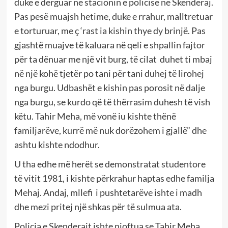
duke e dërguar në stacionin e policisë në Skenderaj.
Pas pesë muajsh hetime, duke e rrahur, malltretuar
e torturuar, me ç ‘rast ia kishin thye dy brinjë. Pas
gjashtë muajve të kaluara në qeli e shpallin fajtor
për ta dënuar me një vit burg, të cilat duhet ti mbaj
në një kohë tjetër po tani për tani duhej të lirohej
nga burgu. Udbashët e kishin pas porosit në dalje
nga burgu, se kurdo që të thërrasim duhesh të vish
këtu. Tahir Meha, më vonë iu kishte thënë
familjarëve, kurrë më nuk dorëzohem i gjallë” dhe
ashtu kishte ndodhur.
U tha edhe më herët se demonstratat studentore
të vitit 1981, i kishte përkrahur haptas edhe familja
Mehaj. Andaj, mllefi i pushtetarëve ishte i madh
dhe mezi pritej një shkas për të sulmua ata.
Policia e Skenderajt ishte njoftua se Tahir Meha