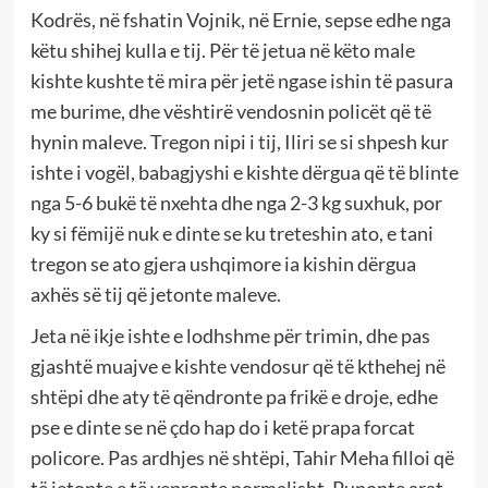
Kodrës, në fshatin Vojnik, në Ernie, sepse edhe nga
këtu shihej kulla e tij. Për të jetua në këto male
kishte kushte të mira për jetë ngase ishin të pasura
me burime, dhe vështirë vendosnin policët që të
hynin maleve. Tregon nipi i tij, Iliri se si shpesh kur
ishte i vogël, babagjyshi e kishte dërgua që të blinte
nga 5-6 bukë të nxehta dhe nga 2-3 kg suxhuk, por
ky si fëmijë nuk e dinte se ku treteshin ato, e tani
tregon se ato gjera ushqimore ia kishin dërgua
axhës së tij që jetonte maleve.
Jeta në ikje ishte e lodhshme për trimin, dhe pas
gjashtë muajve e kishte vendosur që të kthehej në
shtëpi dhe aty të qëndronte pa frikë e droje, edhe
pse e dinte se në çdo hap do i ketë prapa forcat
policore. Pas ardhjes në shtëpi, Tahir Meha filloi që
të jetonte e të vepronte normalisht. Punonte arat