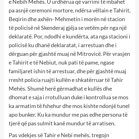
e Nebih Mehës. U urdhërua që varrimi të mbahet
pa asnjë ceremoni mortore, ndërsa vëllain e Tahirit,
Beqirin dhe axhën- Mehmetin i morën në stacion
të policisë në Skenderaj gjëja se vetëm për nga një
deklaratë. Por, ndodhi e kundërta, ata nga stacioni i
policisë ku dhanë deklaratat, i arrestuan dhe i
dërguan për gjashtë muaj në Mitrovicë. Për vrasjen
e Tahirit e të Nebiut, nuk pati të pame, ngase
familjaret ishin të arrestuar, dhe për gjashtë muaj
rresht policia ruajti kullën e shkatërruar të Tahir
Mehës. Shumë herë gërmadhat e kullës dhe
dhomat e saja i rrotulluan duke i kontrollua se mos
ka armatim të fshehur dhe mos kishte ndonjë tunel
apo bunker. Ku ka mundur me pas edhe persona të
tjerë që pas sulmit kanë mundur të arratisen.
Pas vdekjes së Tahir e Nebi mehës, tregojn