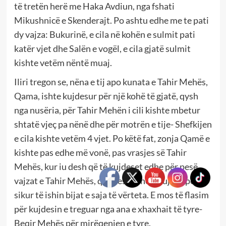
të tretën herë me Haka Avdiun, nga fshati
Mikushnicë e Skenderajt. Po ashtu edhe me te pati
dy vajza: Bukurinë, e cila në kohën e sulmit pati
katër vjet dhe Salën e vogël, e cila gjatë sulmit
kishte vetëm nëntë muaj.
Iliri tregon se, nëna e tij apo kunata e Tahir Mehës,
Qama, ishte kujdesur për një kohë të gjatë, qysh
nga nusëria, për Tahir Mehën i cili kishte mbetur
shtatë vjeç pa nënë dhe për motrën e tije- Shefkijen
e cila kishte vetëm 4 vjet. Po këtë fat, zonja Qamë e
kishte pas edhe më vonë, pas vrasjes së Tahir
Mehës, kur iu desh që të kujdeset edhe për pesë
vajzat e Tahir Mehës, që i deshi dhe u kujdes për to
sikur të ishin bijat e saja të vërteta. E mos të flasim
për kujdesin e treguar nga ana e xhaxhait të tyre-
Beqir Mehës për mirëqenien e tyre.