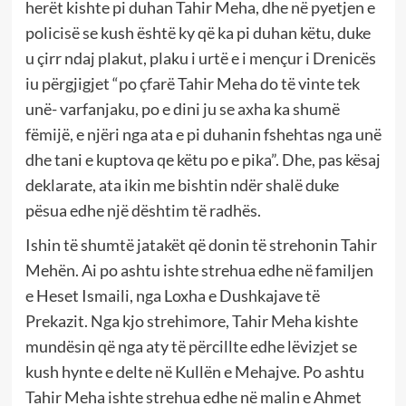
herët kishte pi duhan Tahir Meha, dhe në pyetjen e
policisë se kush është ky që ka pi duhan këtu, duke
u çirr ndaj plakut, plaku i urtë e i mençur i Drenicës
iu përgjigjet “po çfarë Tahir Meha do të vinte tek
unë- varfanjaku, po e dini ju se axha ka shumë
fëmijë, e njëri nga ata e pi duhanin fshehtas nga unë
dhe tani e kuptova qe këtu po e pika”. Dhe, pas kësaj
deklarate, ata ikin me bishtin ndër shalë duke
pësua edhe një dështim të radhës.
Ishin të shumtë jatakët që donin të strehonin Tahir
Mehën. Ai po ashtu ishte strehua edhe në familjen
e Heset Ismaili, nga Loxha e Dushkajave të
Prekazit. Nga kjo strehimore, Tahir Meha kishte
mundësin që nga aty të përcillte edhe lëvizjet se
kush hynte e delte në Kullën e Mehajve. Po ashtu
Tahir Meha ishte strehua edhe në malin e Ahmet