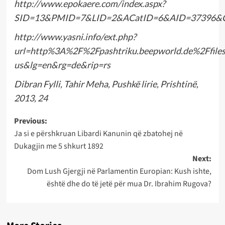
http://www.epokaere.com/index.aspx?
SID=13&PMID=7&LID=2&ACatID=6&AID=37396&C
http://www.yasni.info/ext.php?
url=http%3A%2F%2Fpashtriku.beepworld.de%2Ffile
us&lg=en&rg=de&rip=rs
Dibran Fylli, Tahir Meha, Pushkë lirie, Prishtinë,
2013, 24
Post
Previous:
Ja si e përshkruan Libardi Kanunin që zbatohej në
navigation
Dukagjin me 5 shkurt 1892
Next:
Dom Lush Gjergji në Parlamentin Europian: Kush ishte,
është dhe do të jetë për mua Dr. Ibrahim Rugova?