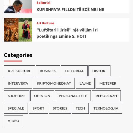
Editorial
KUR SHPATA FILLON TË ECË MBI NE
Art Kulture
”Luftëtari i lirisë” një vëllim i ri
poetik nga Emine S. HOTI
Categories
ART KULTURE
BUSINESS
EDITORIAL
HISTORI
INTERVISTA
KRIPTOMONEDHAT
LAJME
ME TEPER
NJOFTIME
OPINION
PERSONALITETE
REPORTAZH
SPECIALE
SPORT
STORIES
TECH
TEKNOLOGJIA
VIDEO