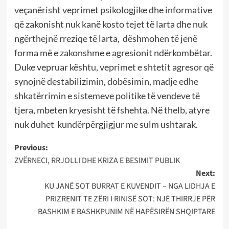
veçanërisht veprimet psikologjike dhe informative
që zakonisht nuk kanë kosto tejet të larta dhe nuk
ngërthejnë rreziqe të larta, dëshmohen të jenë
forma më e zakonshme e agresionit ndërkombëtar.
Duke vepruar kështu, veprimet e shtetit agresor që
synojnë destabilizimin, dobësimin, madje edhe
shkatërrimin e sistemeve politike të vendeve të
tjera, mbeten kryesisht të fshehta. Në thelb, atyre
nuk duhet kundërpërgjigjur me sulm ushtarak.
Post
Previous:
ZVËRNECI, RRJOLLI DHE KRIZA E BESIMIT PUBLIK
navigation
Next:
KU JANË SOT BURRAT E KUVENDIT – NGA LIDHJA E
PRIZRENIT TE ZËRI I RINISË SOT: NJË THIRRJE PËR
BASHKIM E BASHKPUNIM NË HAPËSIRËN SHQIPTARE