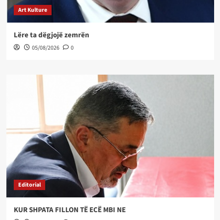
Art Kulture
Lëre ta dëgjojë zemrën
05/08/2026
0
Editorial
KUR SHPATA FILLON TË ECË MBI NE