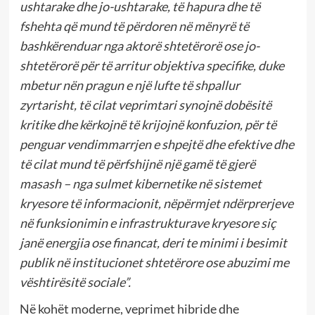
ushtarake dhe jo-ushtarake, të hapura dhe të
fshehta që mund të përdoren në mënyrë të
bashkërenduar nga aktorë shtetërorë ose jo-
shtetërorë për të arritur objektiva specifike, duke
mbetur nën pragun e një lufte të shpallur
zyrtarisht, të cilat veprimtari synojnë dobësitë
kritike dhe kërkojnë të krijojnë konfuzion, për të
penguar vendimmarrjen e shpejtë dhe efektive dhe
të cilat mund të përfshijnë një gamë të gjerë
masash – nga sulmet kibernetike në sistemet
kryesore të informacionit, nëpërmjet ndërprerjeve
në funksionimin e infrastrukturave kryesore siç
janë energjia ose financat, deri te minimi i besimit
publik në institucionet shtetërore ose abuzimi me
vështirësitë sociale”.
Në kohët moderne, veprimet hibride dhe