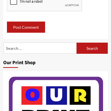
Search
for:
Our Print Shop