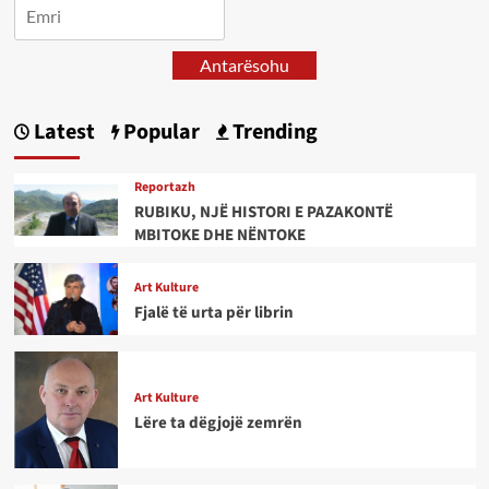
Antarësohu
Latest
Popular
Trending
Reportazh
RUBIKU, NJË HISTORI E PAZAKONTË
MBITOKE DHE NËNTOKE
Art Kulture
Fjalë të urta për librin
Art Kulture
Lëre ta dëgjojë zemrën