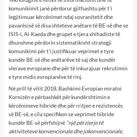
komunikimit janë përdorur gjithashtu për t’i
legjitimuar kërcënimet ndaj sovranitetit dhe
pavarësisë së disa shteteve anëtare të BE-së dhe se
ISIS-i, Al-Kaeda dhe grupet e tjera xhihadiste të
dhunshme përdorin sistematikisht strategji
komunikimi për t’i justifikuar veprimet e tyre
kundër BE-së dhe anëtarëve të saj dhe kundër
vlerave evropiane dhe për të inkurajuar rekrutimin
e tyre midis evropianëve të rinj.
Në prill të vitit 2018, Bashkimi Evropian miratoi
Kornizën e përbashkët për kundërshtimin e
kërcënimeve hibride dhe për rritjen e rezistencës
së BE-së, e cila specifikon se veprimet hibride
kundër BE-së përfshijnë
“një përzierje të
aktiviteteve konvencionale dhe jokonvencionale,