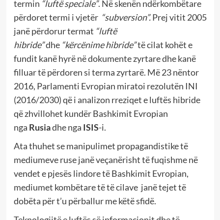
termin
“luftë speciale”
. Në skenën ndërkombëtare
përdoret termi i vjetër
“subversion”.
Prej vitit 2005
janë përdorur termat
“luftë
hibride”
dhe
“kërcënime hibride”
të cilat kohët e
fundit kanë hyrë në dokumente zyrtare dhe kanë
filluar të përdoren si terma zyrtarë. Më 23 nëntor
2016, Parlamenti Evropian miratoi rezolutën INI
(2016/2030) që i analizon rreziqet e luftës hibride
që zhvillohet kundër Bashkimit Evropian
nga
Rusia
dhe nga
ISIS
-i.
Ata thuhet se manipulimet propagandistike të
mediumeve ruse janë veçanërisht të fuqishme në
vendet e pjesës lindore të Bashkimit Evropian,
mediumet kombëtare të të cilave janë tejet të
dobëta për t’u përballur me këtë sfidë.
Teknologjitë e luftës së informacionit dhe të