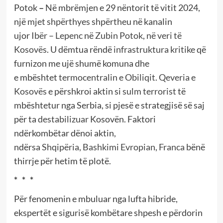
Potok
–
Në mbrëmjen e 29 nëntorit të vitit 2024,
një
mjet shpërthyes
shpërtheu
në kanalin
ujor
Ibër
–
Lepenc
në
Zubin Potok
,
në veri të
Kosovës
. U dëmtua rëndë
infrastruktura kritike
që
furnizon me ujë shumë komuna dhe
e mbështet
termocentralin e Obiliqit
.
Qeveria e
Kosovës
e përshkroi aktin si
sulm terrorist
të
mbështetur nga Serbia, si pjesë e strategjisë së saj
për ta
destabilizuar
Kosovën. Faktori
ndërkombëtar dënoi aktin,
ndërsa
Shqipëria
,
Bashkimi Evropian
,
Franca
bënë
thirrje për hetim të plotë.
* * *
Për fenomenin e mbuluar nga lufta hibride,
ekspertët e sigurisë kombëtare shpesh e përdorin