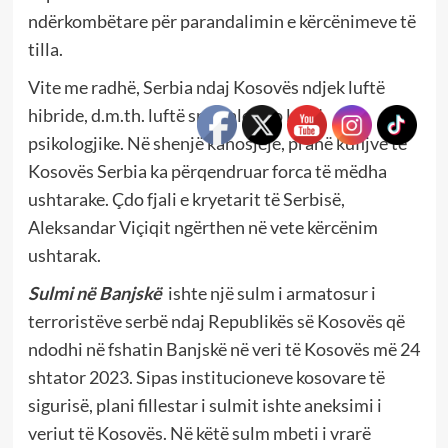
ndërkombëtare për parandalimin e kërcënimeve të
tilla.
Vite me radhë, Serbia ndaj Kosovës ndjek luftë
hibride, d.m.th. luftë speciale apo luftë
psikologjike. Në shenjë kanosjeje, pranë kufijve të
Kosovës Serbia ka përqendruar forca të mëdha
ushtarake. Çdo fjali e kryetarit të Serbisë,
Aleksandar Viçiqit ngërthen në vete kërcënim
ushtarak.
Sulmi në Banjskë
ishte një sulm i armatosur i
terroristëve serbë ndaj Republikës së Kosovës që
ndodhi në fshatin Banjskë në veri të Kosovës më 24
shtator 2023. Sipas institucioneve kosovare të
sigurisë, plani fillestar i sulmit ishte aneksimi i
veriut të Kosovës. Në këtë sulm mbeti i vrarë