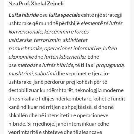
Nga
Prof. Xhelal Zejneli
Lufta hibride
ose
lufta speciale
është një strategji
ushtarake që mund të përfshijë
elementë të luftës
konvencionale
,
kërcënimin e forcës
ushtarake
,
terrorizmin
,
aktivitetet
paraushtarake
,
operacionet informative
,
luftën
ekonomike
dhe
luftën kibernetike
. Edhe
pse
metodat e luftës hibride
, të tilla si
propaganda,
mashtrimi, sabotimi
dhe veprimet e tjera jo-
ushtarake, janë përdorur prej kohësh për të
destabilizuar kundërshtarët, teknologjia moderne
dhe shkalla e lidhjes ndërkombëtare, kohët e fundit
kanë ndikuar në rritjen e shpejtësisë, si dhe në
shkallën dhe në intensitetin e operacioneve
hibride. Si rrjedhojë, janë intensifikuar edhe
veprimtaritë e shteteve dhe të aleancave