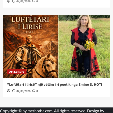
04/08/2026
0
Art Kulture
”Luftëtari i lirisë” një vëllim i ri poetik nga Emine S. HOTI
04/08/2026
0
Copyright © by
merbraha.com
. All rights reserved. Design by