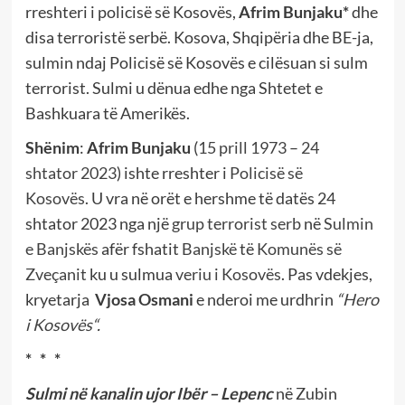
rreshteri i policisë së Kosovës,
Afrim Bunjaku*
dhe
disa terroristë serbë. Kosova, Shqipëria dhe BE-ja,
sulmin ndaj Policisë së Kosovës e cilësuan si sulm
terrorist. Sulmi u dënua edhe nga Shtetet e
Bashkuara të Amerikës.
Shënim
:
Afrim Bunjaku
(
15 prill
1973
–
24
shtator
2023
) ishte rreshter i
Policisë së
Kosovës
. U vra në orët e hershme të datës 24
shtator 2023 nga një
grup terrorist serb
në
Sulmin
e Banjskës
afër fshatit
Banjskë
të
Komunës së
Zveçanit
ku u sulmua
veriu i Kosovës
.
Pas vdekjes,
kryetarja
Vjosa Osmani
e nderoi me urdhrin
“
Hero
i Kosovës
“.
* * *
Sulmi në kanalin ujor Ibër – Lepenc
në Zubin