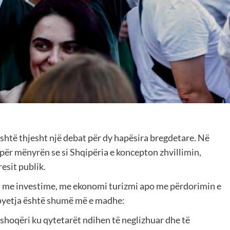
është thjesht një debat për dy hapësira bregdetare. Në
 për mënyrën se si Shqipëria e koncepton zhvillimin,
esit publik.
e, me investime, me ekonomi turizmi apo me përdorimin e
, pyetja është shumë më e madhe:
shoqëri ku qytetarët ndihen të neglizhuar dhe të