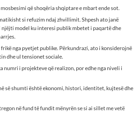
së mosbesimi që shoqëria shqiptare e mbart ende sot.
tikisht si refuzim ndaj zhvillimit. Shpesh ato janë
i njëjti model ku interesi publik mbetet i paqartë dhe
arrjes.
rikë nga pyetjet publike. Përkundrazi, ato i konsiderojnë
in dhe ul tensionet sociale.
 numri i projekteve që realizon, por edhe nga niveli i
më së shumti është ekonomi, histori, identitet, kujtesë dhe
 tregon në fund të fundit mënyrën se si ai sillet me vetë