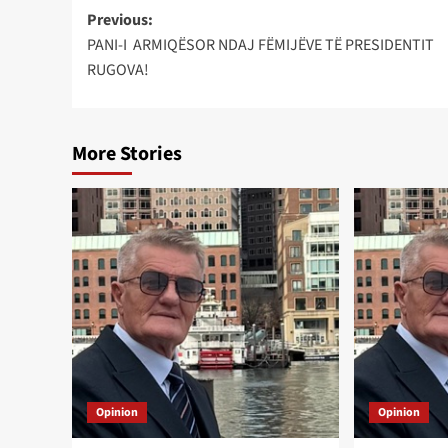
Post
Previous:
PANI-I ARMIQËSOR NDAJ FËMIJËVE TË PRESIDENTIT
navigation
RUGOVA!
More Stories
Opinion
Opinion