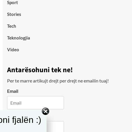
Sport
Stories
Tech
Teknologjia
Video
Antarësohuni tek ne!
Per te marre artikujt drejt per drejt ne emailin tuaj!
Email
City
i fjalën :)