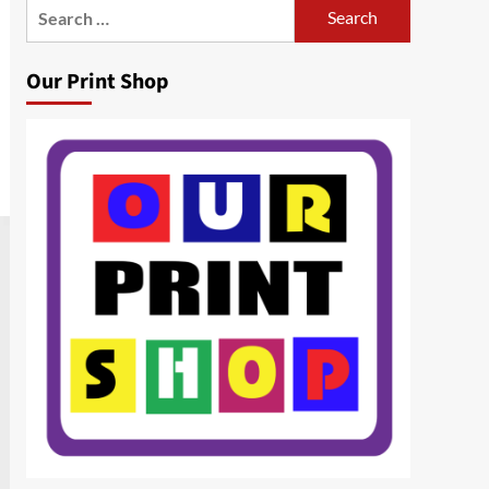
Search
for:
Our Print Shop