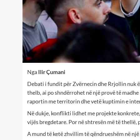
Nga
Ilir Çumani
Debati i fundit për Zvërnecin dhe Rrjollin nuk 
thelb, ai po shndërrohet në një provë të madhe
raportin me territorin dhe vetë kuptimin e inter
Në dukje, konflikti lidhet me projekte konkret
vijës bregdetare. Por në shtresën më të thellë
A mund të ketë zhvillim të qëndrueshëm në një 