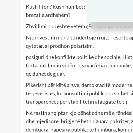
Kush fiton? Kush humbet? Çfarë mbetet për ko
brezat e ardhshëm?
Zhvillimi nuk është vetëm çështje kapitali, por 
Një investim mund të ndërtojë rrugë, resorte 
qytetar, ai prodhon polarizim,
pasiguri dhe konflikte politike dhe sociale. Hi
forta nuk lindin vetëm nga varfëria ekonomike,
që duhet dëgjuar.
Pikërisht për këtë arsye, demokracitë moderne 
të qeverisjes, ku konsultimi publik nuk shihet si
transparencës për stabilitetin afatgjatë të tij.
Në rastin shqiptar, kjo bëhet edhe më e rëndësi
dhe mjedisore: brigje të betonizuara pa kriter,
dëmtuara, hapësira publike të humbura, komunit