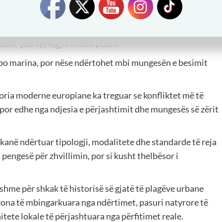
munitetin? Çfarë humbet natyra? Çfarë trashëgojnë
edhe çështje legjitimiteti publik.
apo marina, por nëse ndërtohet mbi mungesën e besimit
storia moderne europiane ka treguar se konfliktet më të
 por edhe nga ndjesia e përjashtimit dhe mungesës së zërit
kanë ndërtuar tipologji, modalitete dhe standarde të reja
 pengesë për zhvillimin, por si kusht thelbësor i
shme për shkak të historisë së gjatë të plagëve urbane
 zona të mbingarkuara nga ndërtimet, pasuri natyrore të
ete lokale të përjashtuara nga përfitimet reale.