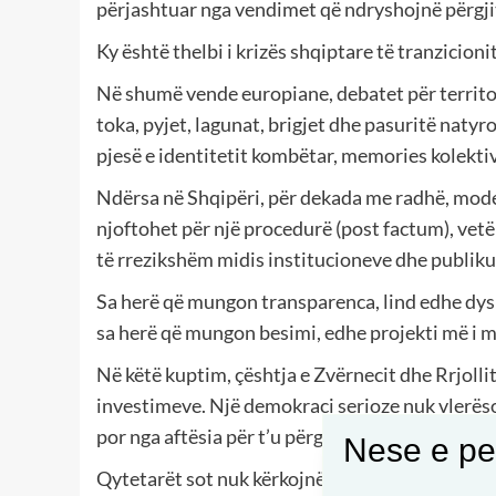
përjashtuar nga vendimet që ndryshojnë përgji
Ky është thelbi i krizës shqiptare të tranzicion
Në shumë vende europiane, debatet për terri
toka, pyjet, lagunat, brigjet dhe pasuritë natyr
pjesë e identitetit kombëtar, memories kolektive
Ndërsa në Shqipëri, për dekada me radhë, modeli
njoftohet për një procedurë (post factum), vet
të rrezikshëm midis institucioneve dhe publiku
Sa herë që mungon transparenca, lind edhe dysh
sa herë që mungon besimi, edhe projekti më i m
Në këtë kuptim, çështja e Zvërnecit dhe Rrjoll
investimeve. Një demokraci serioze nuk vlerëso
por nga aftësia për t’u përgjigjur atyre në mën
Nese e pel
Qytetarët sot nuk kërkojnë vetëm informacion t