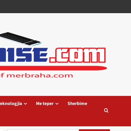
eknologjia
Me teper
Sherbime