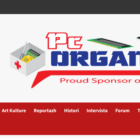
Art Kulture
Reportazh
Histori
Intervista
Forum
T