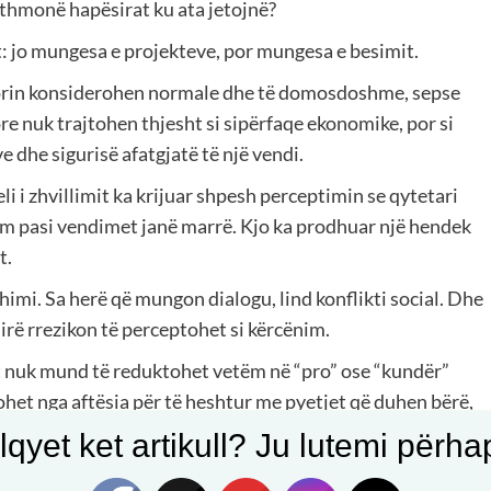
thmonë hapësirat ku ata jetojnë?
it: jo mungesa e projekteve, por mungesa e besimit.
torin konsiderohen normale dhe të domosdoshme, sepse
ore nuk trajtohen thjesht si sipërfaqe ekonomike, por si
 dhe sigurisë afatgjatë të një vendi.
 i zhvillimit ka krijuar shpesh perceptimin se qytetari
ëm pasi vendimet janë marrë. Kjo ka prodhuar një hendek
t.
imi. Sa herë që mungon dialogu, lind konflikti social. Dhe
irë rrezikon të perceptohet si kërcënim.
it nuk mund të reduktohet vetëm në “pro” ose “kundër”
het nga aftësia për të heshtur me pyetjet që duhen bërë,
yrë shterruese dhe transparente.
qyet ket artikull? Ju lutemi përhapn
eknik, por garanci morale dhe institucionale: