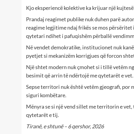
Kjo eksperiencë kolektive ka krijuar një kujte
Prandaj reagimet publike nuk duhen parë automa
reagime legjitime ndaj frikës se mos përsëritet 
qytetari ndihet i pafuqishëm përballë vendimm
Në vendet demokratike, institucionet nuk kanë f
pyetjet si mekanizëm korrigjues që forcon shtet
Një shtet modern nuk çmohet si i tillë vetëm nga
besimit që arrin të ndërtojë me qytetarët e vet.
Sepse territori nuk është vetëm gjeografi, por 
siguri kombëtare.
Mënyra se si një vend sillet me territorin e vet,
qytetarët e tij.
Tiranë, e shtunë – 6 qershor, 2026