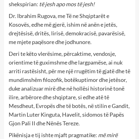
shekspirian:
të jesh apo mos të jesh!
Dr. Ibrahim Rugova, me Të ne Shqiptarët e
Kosovës, edhe më gjerë, ishim në anën e jetës,
drejtësisë, dritës, lirisë, demokracisë, pavarësisë,
me mjete paqësore dhe jodhunore.
Deri te këto vlerësime, përcaktime, vendosje,
orientime të guximshme dhe largpamëse, ai nuk
arriti rastësisht, për me një rrugëtim të gjatë dhe të
mundimshëm filozofik, botëkuptimor dhe jetësor,
duke analizuar mirë dhe në hollësi historinë tonë
ilire, arbërore dhe shqiptare, si edhe atë të
Mesdheut, Evropës dhe të botës, në stilin e Gandit,
Martin Luter Kinguta, Havelit, sidomos të Papës
Gjon Pali II dhe Nënës Tereze.
Pikënisja e tij ishte mjaft pragmatike:
më mirë