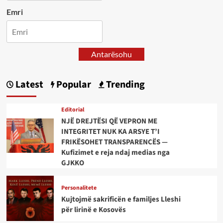
Emri
Antarësohu
Latest
Popular
Trending
Editorial
NJË DREJTËSI QË VEPRON ME
INTEGRITET NUK KA ARSYE T’I
FRIKËSOHET TRANSPARENCËS —
Kufizimet e reja ndaj medias nga
GJKKO
Personalitete
Kujtojmë sakrificën e familjes Lleshi
për lirinë e Kosovës