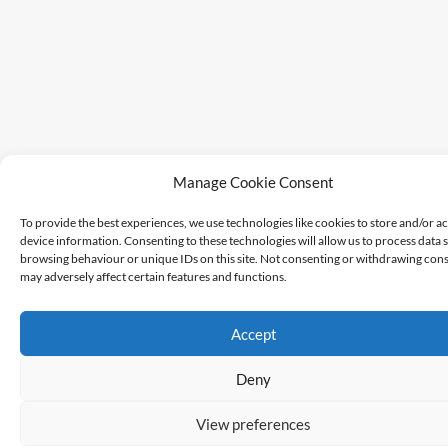
Manage Cookie Consent
To provide the best experiences, we use technologies like cookies to store and/or a
device information. Consenting to these technologies will allow us to process data 
browsing behaviour or unique IDs on this site. Not consenting or withdrawing cons
may adversely affect certain features and functions.
Accept
Deny
View preferences