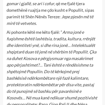
gomar i gjallë, se ari i cofur
, që me fjalë tjera
domethënë ruajtja me çdo kusht e Popullit, sipas
parimit të Shën Nënës Tereze:
Jepe pjesën më të
mirë të vetvetes.
Ai pohonte këtë me këto fjalë: “
Arma jonë e
fuqishme është lashtësia, tradita, kultura, rrënjët
dhe identiteti ynë, si dhe rina jonë… Intelektualët
shqiptarë duan të jenë në shërbim të Popullit. Çka
na duhet Kosova e përgjysmuar nga masakrimet
apo përjashtimet?… Tani është e rëndësishme ta
shpëtojmë Popullin. Do të kërkojmë prej
bashkësisë ndërkombëtare një fazë kalimtare,
protektoratin ndërkombëtar për disa vite, pastaj
do të punojmë së bashku për pavarësinë e
Kosovës… Në mua kanë ndikuar shumë pozitivisht
dy personalitete: Papa Gjon Pali II dhe Nëna