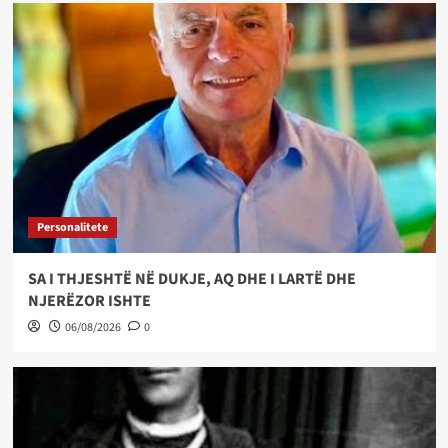
Personalitete
SA I THJESHTË NË DUKJE, AQ DHE I LARTË DHE
NJERËZOR ISHTE
06/08/2026
0