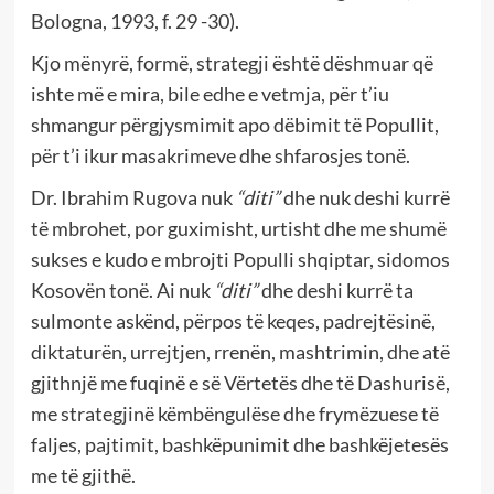
Bologna, 1993, f. 29 -30).
Kjo mënyrë, formë, strategji është dëshmuar që
ishte më e mira, bile edhe e vetmja, për t’iu
shmangur përgjysmimit apo dëbimit të Popullit,
për t’i ikur masakrimeve dhe shfarosjes tonë.
Dr. Ibrahim Rugova nuk
“diti”
dhe nuk deshi kurrë
të mbrohet, por guximisht, urtisht dhe me shumë
sukses e kudo e mbrojti Populli shqiptar, sidomos
Kosovën tonë. Ai nuk
“diti”
dhe deshi kurrë ta
sulmonte askënd, përpos të keqes, padrejtësinë,
diktaturën, urrejtjen, rrenën, mashtrimin, dhe atë
gjithnjë me fuqinë e së Vërtetës dhe të Dashurisë,
me strategjinë këmbëngulëse dhe frymëzuese të
faljes, pajtimit, bashkëpunimit dhe bashkëjetesës
me të gjithë.