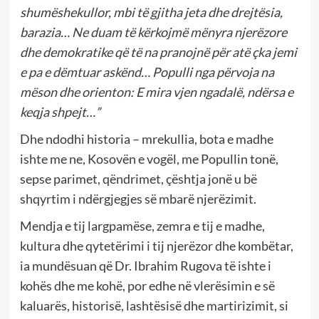
shumëshekullor, mbi të gjitha jeta dhe drejtësia,
barazia… Ne duam të kërkojmë mënyra njerëzore
dhe demokratike që të na pranojnë për atë çka jemi
e pa e dëmtuar askënd… Populli nga përvoja na
mëson dhe orienton: E mira vjen ngadalë, ndërsa e
keqja shpejt…”
Dhe ndodhi historia – mrekullia, bota e madhe
ishte me ne, Kosovën e vogël, me Popullin tonë,
sepse parimet, qëndrimet, çështja jonë u bë
shqyrtim i ndërgjegjes së mbarë njerëzimit.
Mendja e tij largpamëse, zemra e tij e madhe,
kultura dhe qytetërimi i tij njerëzor dhe kombëtar,
ia mundësuan që Dr. Ibrahim Rugova të ishte i
kohës dhe me kohë, por edhe në vlerësimin e së
kaluarës, historisë, lashtësisë dhe martirizimit, si