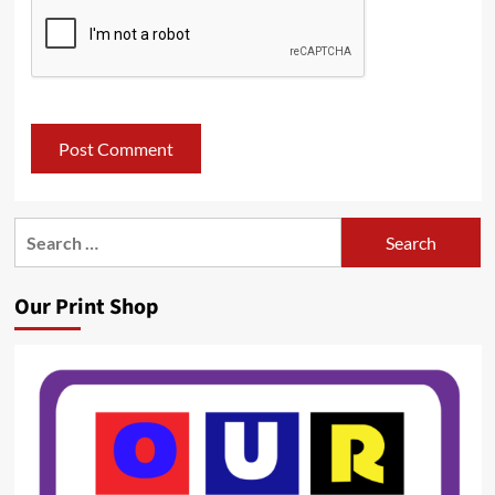
Search
for:
Our Print Shop