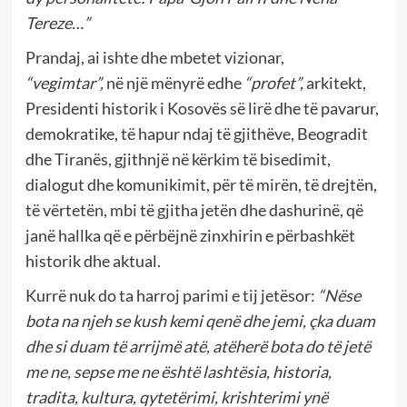
Tereze…”
Prandaj, ai ishte dhe mbetet vizionar,
“vegimtar”,
në një mënyrë edhe
“profet”,
arkitekt,
Presidenti historik i Kosovës së lirë dhe të pavarur,
demokratike, të hapur ndaj të gjithëve, Beogradit
dhe Tiranës, gjithnjë në kërkim të bisedimit,
dialogut dhe komunikimit, për të mirën, të drejtën,
të vërtetën, mbi të gjitha jetën dhe dashurinë, që
janë hallka që e përbëjnë zinxhirin e përbashkët
historik dhe aktual.
Kurrë nuk do ta harroj parimi e tij jetësor:
“Nëse
bota na njeh se kush kemi qenë dhe jemi, çka duam
dhe si duam të arrijmë atë, atëherë bota do të jetë
me ne, sepse me ne është lashtësia, historia,
tradita, kultura, qytetërimi, krishterimi ynë