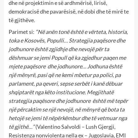
dhe në projektimin e së ardhmërisë, lirisë,
demokracisë dhe pavarësisë, në dobi dhe të mirë te
të gjithëve.
Parimet si:
“Në anën tonë është e vërteta, historia,
toka e Kosovës, Populli… Strategjia paqësore dhe
jodhunore është zgjidhje dhe nevojë për ta
dëshmuar se jemi Popull që ka zgjedhur paqen me
mjete paqësore dhe jodhunore… Jodhuna është
një mënyrë, pasi që ne kemi mbetur pa polici, pa
parlament, pa qeveri, sepse serbët i kanë dëbuar
shqiptarët nga këto institucione. Megjithatë
strategjia paqësore dhe jodhunore është më tepër
një përcaktim se një nevojë, në mënyrë që bota ta
hetojë se jemi të nëpërkëmbur dhe të vetmuar nga
të gjithë…”
(Valentino Salvoldi – Lush Gjergji,
Resistenza nonviolenta nella ex – Jugoslavia, EMI