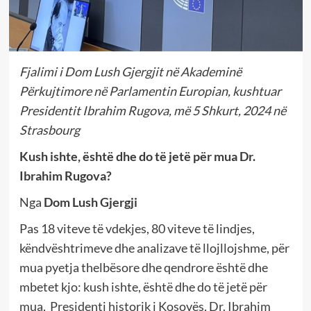
Fjalimi i Dom Lush Gjergjit në Akademinë
Përkujtimore në Parlamentin Europian, kushtuar
Presidentit Ibrahim Rugova, më 5 Shkurt, 2024 në
Strasbourg
Kush ishte, është dhe do të jetë për mua Dr.
Ibrahim Rugova?
Nga
Dom Lush Gjergji
Pas 18 viteve të vdekjes, 80 viteve të lindjes,
këndvështrimeve dhe analizave të llojllojshme, për
mua pyetja thelbësore dhe qendrore është dhe
mbetet kjo: kush ishte, është dhe do të jetë për
mua, Presidenti historik i Kosovës, Dr. Ibrahim