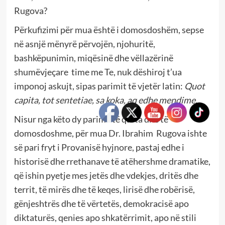
Rugova?
Përkufizimi për mua është i domosdoshëm, sepse
në asnjë mënyrë përvojën, njohuritë,
bashkëpunimin, miqësinë dhe vëllazërinë
shumëvjeçare time me Te, nuk dëshiroj t’ua
imponoj askujt, sipas parimit të vjetër latin:
Quot
capita, tot sentetiae, sa koka, aq edhe mendime.
Nisur nga këto dy parime të qarta dhe të
domosdoshme, për mua Dr. Ibrahim Rugova ishte
së pari fryt i Provanisë hyjnore, pastaj edhe i
historisë dhe rrethanave të atëhershme dramatike,
që ishin pyetje mes jetës dhe vdekjes, dritës dhe
territ, të mirës dhe të keqes, lirisë dhe robërisë,
gënjeshtrës dhe të vërtetës, demokracisë apo
diktaturës, qenies apo shkatërrimit, apo në stili