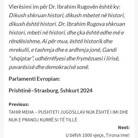
Vlerësimi im për Dr. Ibrahim Rugovën është ky:
Dikush shkruan histori, dikush mbetet në histori,
dikush është histori. Dr. Ibrahim Rugova shkruan
histori, mbeti në histori, dhe çka është edhe më e
rëndësishme, Ai për mua, është historik dhe
mrekulli, e tashmja dhe e ardhmja jonë, Gandi
“shqiptar”, udhërrëfyesi dhe frymëzuesi i lirisë,
pavarësisë dhe demokracisë sonë.
Parlamenti Evropian:
Prishtinë–Strasburg, 5shkurt 2024
Post
Previous:
TAHIR MEHA – PUSHTETI JUGOSLLAV NUK ËSHTË I IMI DHE
navigation
NUK E PRANOJ KURRË SI TË TILLË
Next:
U bëfsh 1000 vjeçe, Tirona ime!