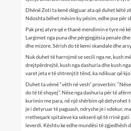
Dhënë Zoti ta kenë dëgjuar ata që duhet këtë zë
Ndoshta bëhet mësim ky pësim, edhe pse për skep
Pak prej atyre që e thanë mendimin e tyre në kë
Largimet nga puna dhe përgjegjësia penale dhe 
dhe mizore. Sërish do të kemi skandale dhe ar
Nuk duhet të harrojmë se secili nga ne, kush m
drejtpërdrejtë, kush nga dashuria dhe kush nga 
varet jeta e të shtrenjtit tënd, ka ndikuar që kjo s
Duhet ta vëmë “vëth në vesh” proverbin: “Nëse i
do të të shqyej”. Nëse nga dashuria për të afër
kurimin me para, në një shërbim që detyrohet të 
je i detyruar të paguash, ndryshe je i vdekur, 
rretheqark spitaleve ka sekserë që të rrinë gati
leverdi. Kështu ke edhe mundësi të zgjedhësh d