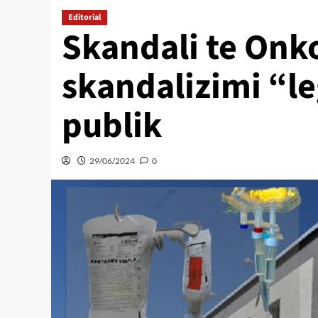
Editorial
Skandali te Onk
skandalizimi “le
publik
29/06/2024
0