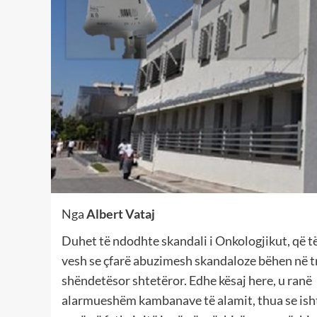
Nga
Albert Vataj
Duhet të ndodhte skandali i Onkologjikut, që t
vesh se çfarë abuzimesh skandaloze bëhen në t
shëndetësor shtetëror. Edhe kësaj here, u ranë
alarmueshëm kambanave të alamit, thua se isht