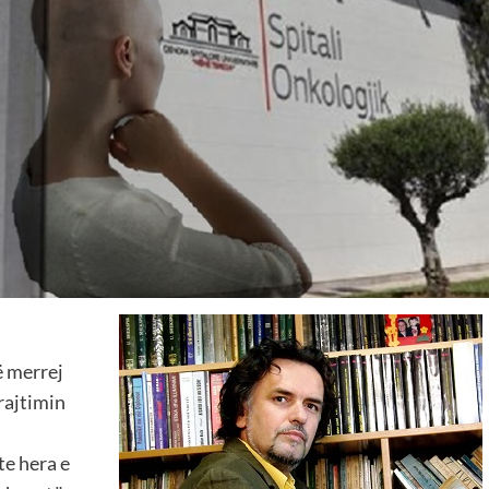
ë merrej
rajtimin
e hera e