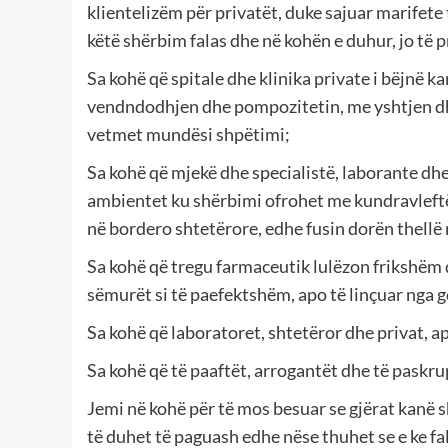
klientelizëm për privatët, duke sajuar marifet
këtë shërbim falas dhe në kohën e duhur, jo të p
Sa kohë që spitale dhe klinika private i bëjnë k
vendndodhjen dhe pompozitetin, me yshtjen dhe 
vetmet mundësi shpëtimi;
Sa kohë që mjekë dhe specialistë, laborante dhe
ambientet ku shërbimi ofrohet me kundravleftë
në bordero shtetërore, edhe fusin dorën thellë
Sa kohë që tregu farmaceutik lulëzon frikshëm
sëmurët si të paefektshëm, apo të linçuar nga go
Sa kohë që laboratoret, shtetëror dhe privat, ap
Sa kohë që të paaftët, arrogantët dhe të paskru
Jemi në kohë për të mos besuar se gjërat kanë s
të duhet të paguash edhe nëse thuhet se e ke fa