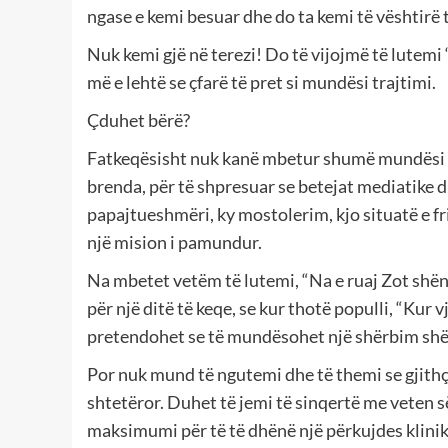
ngase e kemi besuar dhe do ta kemi të vështirë
Nuk kemi gjë në terezi! Do të vijojmë të lutemi
më e lehtë se çfarë të pret si mundësi trajtimi.
Çduhet bërë?
Fatkeqësisht nuk kanë mbetur shumë mundësi për
brenda, për të shpresuar se betejat mediatike dh
papajtueshmëri, ky mostolerim, kjo situatë e fr
një mision i pamundur.
Na mbetet vetëm të lutemi, “Na e ruaj Zot shë
për një ditë të keqe, se kur thotë populli, “Kur 
pretendohet se të mundësohet një shërbim shën
Por nuk mund të ngutemi dhe të themi se gjith
shtetëror. Duhet të jemi të sinqertë me veten së
maksimumi për të të dhënë një përkujdes klinik 