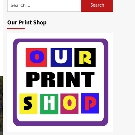
Search
for:
Our Print Shop