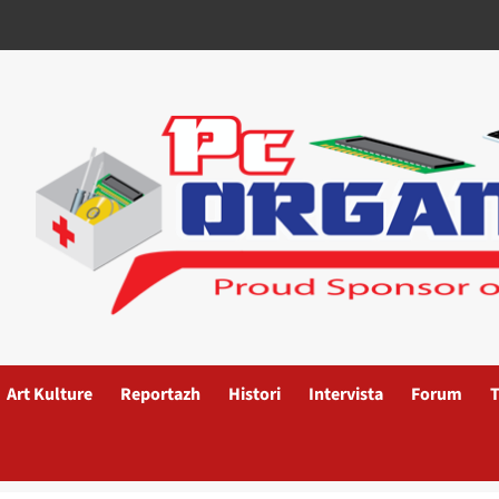
Art Kulture
Reportazh
Histori
Intervista
Forum
T