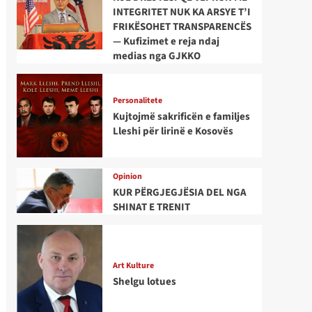
INTEGRITET NUK KA ARSYE T’I
FRIKËSOHET TRANSPARENCËS
— Kufizimet e reja ndaj
medias nga GJKKO
Personalitete
Kujtojmë sakrificën e familjes
Lleshi për lirinë e Kosovës
Opinion
KUR PËRGJEGJËSIA DEL NGA
SHINAT E TRENIT
Art Kulture
Shelgu lotues