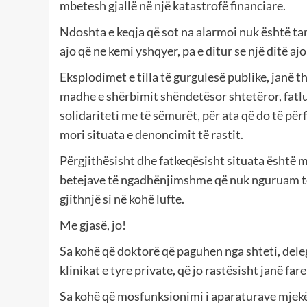
mbetesh gjallë në një katastrofë financiare.
Ndoshta e keqja që sot na alarmoi nuk është ta
ajo që ne kemi yshqyer, pa e ditur se një ditë a
Eksplodimet e tilla të gurgulesë publike, janë th
madhe e shërbimit shëndetësor shtetëror, fatlum
solidariteti me të sëmurët, për ata që do të për
mori situata e denoncimit të rastit.
Përgjithësisht dhe fatkeqësisht situata është 
betejave të ngadhënjimshme që nuk nguruam të 
gjithnjë si në kohë lufte.
Me gjasë, jo!
Sa kohë që doktorë që paguhen nga shteti, dele
klinikat e tyre private, që jo rastësisht janë fa
Sa kohë që mosfunksionimi i aparaturave mjekë