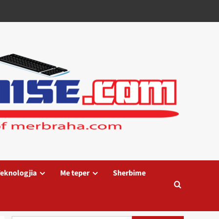
eknologjia
Me teper
Sherbime