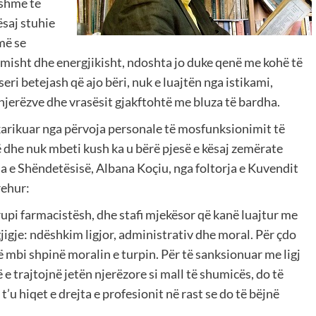
rshme të
saj stuhie
më se
imisht dhe energjikisht, ndoshta jo duke qenë me kohë të
 seri betejash që ajo bëri, nuk e luajtën nga istikami,
njerëzve dhe vrasësit gjakftohtë me bluza të bardha.
ë karikuar nga përvoja personale të mosfunksionimit të
ë dhe nuk mbeti kush ka u bërë pjesë e kësaj zemërate
rja e Shëndetësisë, Albana Koçiu, nga foltorja e Kuvendit
rehur:
upi farmacistësh, dhe stafi mjekësor që kanë luajtur me
jigje: ndëshkim ligjor, administrativ dhe moral. Për çdo
ë mbi shpinë moralin e turpin. Për të sanksionuar me ligj
 e trajtojnë jetën njerëzore si mall të shumicës, do të
’u hiqet e drejta e profesionit në rast se do të bëjnë
”