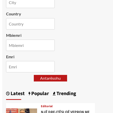
Country
Mbiemri
Emri
Antarësohu
Latest
Popular
Trending
Editorial
NJË DREJTËSI QË VEPRON ME