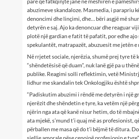
parë që fatkqinjtë janë në mëshirën e pamëshi
abuzimeve skandaloze. Masmedia, i parapriu kë
denoncimi dhe linçimi, dhe… bëri asgjë më shu
detyrën e saj. Ajo ka denoncuar dhe reaguar vij
plotë një gardian e fatit të pafatit, por edhe ajo
spekulantët, matrapazët, abuzuesit me jetën e 
Në rrjetet sociale, njerëzia, shumë prej tyre t
“shëndetësisë që duam”, nuk lanë gjë pa u thën
publike. Reagimi solli reflektimin, vetë Minist
lidhur me skandalin tek Onkologjiku është shp
“Padiskutim abuzimi i rëndë me detyrën i një gr
njerëzit dhe shëndetin e tyre, ka vetëm një përg
njërin nga ata që kanë nisur hetim, do të mbajn
ata mjekë, s’mund t’i quaj më as profesionist, që
përballen me masa që do t’i bëjmë të ditura. Do t
sjellje amorale nëse cenojnë profesionin e tyre