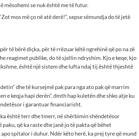
 të mësohemi se nuk është me të futur.
 “Zot mos më ço në atë derë!”, sepse sëmundja do të jetë
 të bërë diçka, për të rrëzuar këtë ngrehinë që po na zë
e reagimet publike, do të sjellin ndryshim. Kjo e keqe, kjo
ikshme, është një sistem dhe lufta ndaj tij është thjeshtë
ndetin” dhe të kursejmë pak para nga ato pak që marrim
vjen e keqja hapi derën”, dmth hap kuletën dhe shko atje ku
detësor i garantuar financiarisht.
çka është terr dhe tmerr, në shërbimin shëndetësor
 paku, që ka raste dhe janë jo të pakta që bëhet
apo spitalor i duhur. Ndër këto herë, ka prej tyre që mund