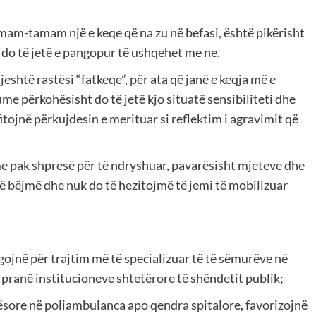
mam-tamam një e keqe që na zu në befasi, është pikërisht
jo do të jetë e pangopur të ushqehet me ne.
jeshtë rastësi “fatkeqe”, për ata që janë e keqja më e
e përkohësisht do të jetë kjo situatë sensibiliteti dhe
fitojnë përkujdesin e merituar si reflektim i agravimit që
me pak shpresë për të ndryshuar, pavarësisht mjeteve dhe
bëjmë dhe nuk do të hezitojmë të jemi të mobilizuar
gojnë për trajtim më të specializuar të të sëmurëve në
re pranë institucioneve shtetërore të shëndetit publik;
sore në poliambulanca apo qendra spitalore, favorizojnë