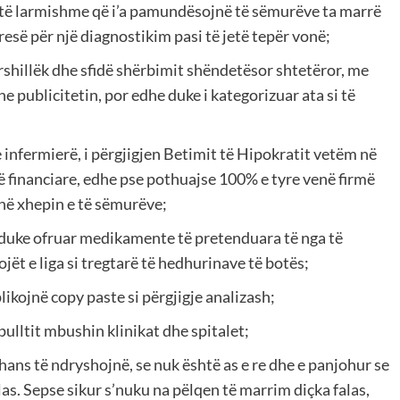
e të larmishme që i’a pamundësojnë të sëmurëve ta marrë
resë për një diagnostikim pasi të jetë tepër vonë;
arshillëk dhe sfidë shërbimit shëndetësor shtetëror, me
publicitetin, por edhe duke i kategorizuar ata si të
 infermierë, i përgjigjen Betimit të Hipokratit vetëm në
 financiare, edhe pse pothuajse 100% e tyre venë firmë
 në xhepin e të sëmurëve;
 duke ofruar medikamente të pretenduara të nga të
jët e liga si tregtarë të hedhurinave të botës;
likojnë copy paste si përgjigje analizash;
pulltit mbushin klinikat dhe spitalet;
hans të ndryshojnë, se nuk është as e re dhe e panjohur se
las. Sepse sikur s’nuku na pëlqen të marrim diçka falas,