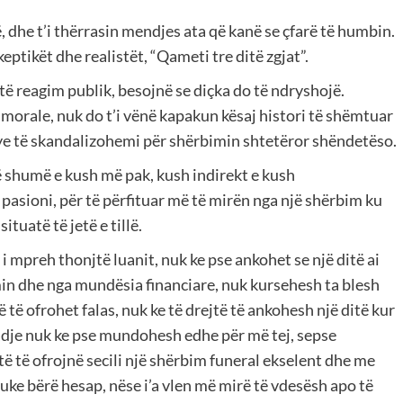
, dhe t’i thërrasin mendjes ata që kanë se çfarë të humbin.
tikët dhe realistët, “Qameti tre ditë zgjat”.
të reagim publik, besojnë se diçka do të ndryshojë.
morale, nuk do t’i vënë kapakun kësaj histori të shëmtuar
sye të skandalizohemi për shërbimin shtetëror shëndetëso.
ë shumë e kush më pak, kush indirekt e kush
pasioni, për të përfituar më të mirën nga një shërbim ku
ituatë të jetë e tillë.
 mpreh thonjtë luanit, nuk ke pse ankohet se një ditë ai
min dhe nga mundësia financiare, nuk kursehesh ta blesh
të ofrohet falas, nuk ke të drejtë të ankohesh një ditë kur
madje nuk ke pse mundohesh edhe për më tej, sepse
 të të ofrojnë secili një shërbim funeral ekselent dhe me
uke bërë hesap, nëse i’a vlen më mirë të vdesësh apo të