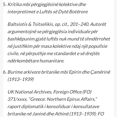
Kritika mbi përgjegjësinë kolektive dhe
interpretimet e Luftës së Dytë Botërore
Baltsiotis & Tsitselikis, op. cit., 201–240. Autorët
argumentojnë se përgjegjësia individuale për
bashkëpunim gjatë luftës nuk mund të shndërrohet
në justifikim për masa kolektive ndaj një popullsie
civile, në përputhje me standardet e së drejtës
ndërkombëtare humanitare.
Burime arkivore britanike mbi Epirin dhe Çamërinë
(1913–1939)
UK National Archives, Foreign Office (FO)
371/xxxx, “Greece: Northern Epirus Affairs,”
raport diplomatik i konsoliduar i konsullatave
britanike në Janinë dhe Athinë (1913–1939); FO