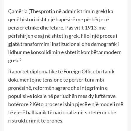
Çamëria (Thesprotia në administrimin grek) ka
qenë historikisht një hapësirë me përbërje të
përzier etnike dhe fetare. Pas vitit 1913, me
përfshirjen e saj në shtetin grek, filloi një proces i
gjatë transformimi institucional dhe demografik i
lidhur me konsolidimin e shtetit kombëtar modern
grek.?
Raportet diplomatike të Foreign Office britanik
dokumentojnë tensione të përsëritura mbi
pronësinë, reformën agrare dhe integrimin e
popullsive lokale në periudhën mes dy luftërave
botërore.? Këto procese ishin pjesë e një modeli më
të gjerë ballkanik të nacionalizmit shtetëror dhe
ristrukturimit të pronës.