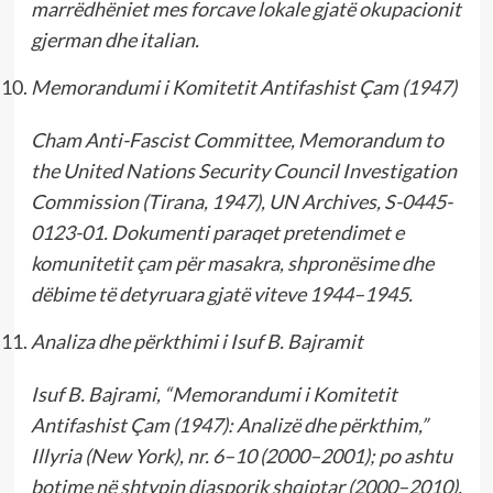
marrëdhëniet mes forcave lokale gjatë okupacionit
gjerman dhe italian.
Memorandumi i Komitetit Antifashist Çam (1947)
Cham Anti-Fascist Committee, Memorandum to
the United Nations Security Council Investigation
Commission (Tirana, 1947), UN Archives, S-0445-
0123-01. Dokumenti paraqet pretendimet e
komunitetit çam për masakra, shpronësime dhe
dëbime të detyruara gjatë viteve 1944–1945.
Analiza dhe përkthimi i Isuf B. Bajramit
Isuf B. Bajrami, “Memorandumi i Komitetit
Antifashist Çam (1947): Analizë dhe përkthim,”
Illyria (New York), nr. 6–10 (2000–2001); po ashtu
botime në shtypin diasporik shqiptar (2000–2010).