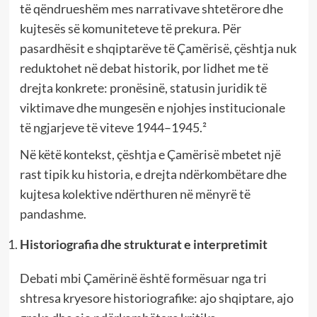
të qëndrueshëm mes narrativave shtetërore dhe
kujtesës së komuniteteve të prekura. Për
pasardhësit e shqiptarëve të Çamërisë, çështja nuk
reduktohet në debat historik, por lidhet me të
drejta konkrete: pronësinë, statusin juridik të
viktimave dhe mungesën e njohjes institucionale
të ngjarjeve të viteve 1944–1945.²
Në këtë kontekst, çështja e Çamërisë mbetet një
rast tipik ku historia, e drejta ndërkombëtare dhe
kujtesa kolektive ndërthuren në mënyrë të
pandashme.
Historiografia dhe strukturat e interpretimit
Debati mbi Çamërinë është formësuar nga tri
shtresa kryesore historiografike: ajo shqiptare, ajo