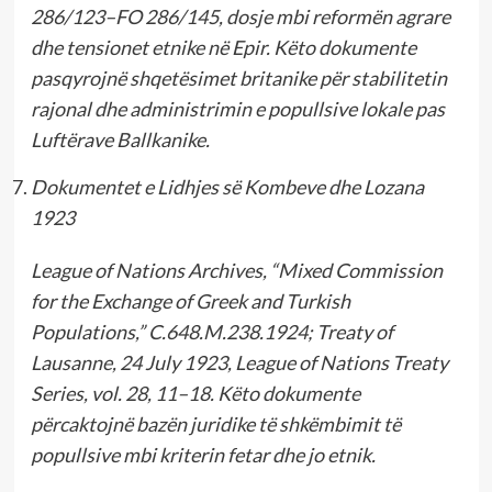
286/123–FO 286/145, dosje mbi reformën agrare
dhe tensionet etnike në Epir. Këto dokumente
pasqyrojnë shqetësimet britanike për stabilitetin
rajonal dhe administrimin e popullsive lokale pas
Luftërave Ballkanike.
Dokumentet e Lidhjes së Kombeve dhe Lozana
1923
League of Nations Archives, “Mixed Commission
for the Exchange of Greek and Turkish
Populations,” C.648.M.238.1924; Treaty of
Lausanne, 24 July 1923, League of Nations Treaty
Series, vol. 28, 11–18. Këto dokumente
përcaktojnë bazën juridike të shkëmbimit të
popullsive mbi kriterin fetar dhe jo etnik.