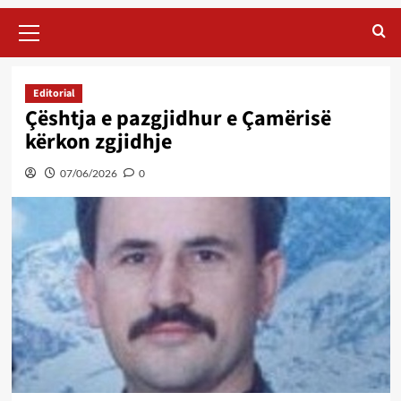
Primary
Menu
Editorial
Çështja e pazgjidhur e Çamërisë
kërkon zgjidhje
07/06/2026
0