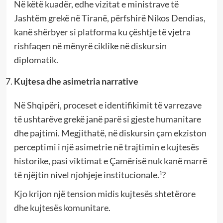
Në këtë kuadër, edhe vizitat e ministrave të
Jashtëm grekë në Tiranë, përfshirë Nikos Dendias,
kanë shërbyer si platforma ku çështje të vjetra
rishfaqen në mënyrë ciklike në diskursin
diplomatik.
Kujtesa dhe asimetria narrative
Në Shqipëri, proceset e identifikimit të varrezave
të ushtarëve grekë janë parë si gjeste humanitare
dhe pajtimi. Megjithatë, në diskursin çam ekziston
perceptimi i një asimetrie në trajtimin e kujtesës
historike, pasi viktimat e Çamërisë nuk kanë marrë
të njëjtin nivel njohjeje institucionale.¹?
Kjo krijon një tension midis kujtesës shtetërore
dhe kujtesës komunitare.