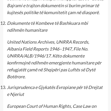
Bajrami e trajton dokumentin si burim primar të
kujtesës politike të komunitetit çam në diasporë.
Dokumente të Kombeve të Bashkuara mbi
ndihmën humanitare
United Nations Archives, UNRRA Records,
Albania Field Reports 1946–1947, File No.
UNRRA/ALB/1946/17. Këto dokumente
konfirmojnë ndihmën emergjente humanitare për
refugjatët çamë në Shqipëri pas Luftës së Dytë
Botërore.
Jurisprudenca e Gjykatës Evropiane për të Drejtat
e Njeriut
European Court of Human Rights, Case Law on