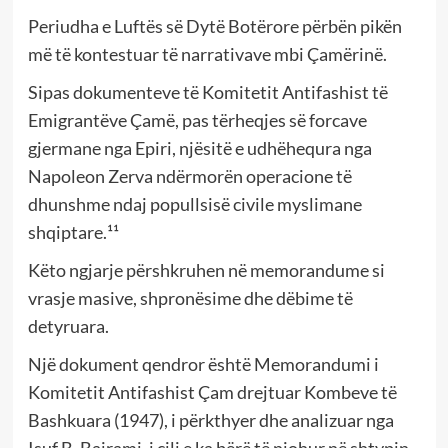
Periudha e Luftës së Dytë Botërore përbën pikën
më të kontestuar të narrativave mbi Çamërinë.
Sipas dokumenteve të Komitetit Antifashist të
Emigrantëve Çamë, pas tërheqjes së forcave
gjermane nga Epiri, njësitë e udhëhequra nga
Napoleon Zerva ndërmorën operacione të
dhunshme ndaj popullsisë civile myslimane
shqiptare.¹¹
Këto ngjarje përshkruhen në memorandume si
vrasje masive, shpronësime dhe dëbime të
detyruara.
Një dokument qendror është Memorandumi i
Komitetit Antifashist Çam drejtuar Kombeve të
Bashkuara (1947), i përkthyer dhe analizuar nga
Isuf B. Bajrami, i cili e ka bërë të njohur në shtypin