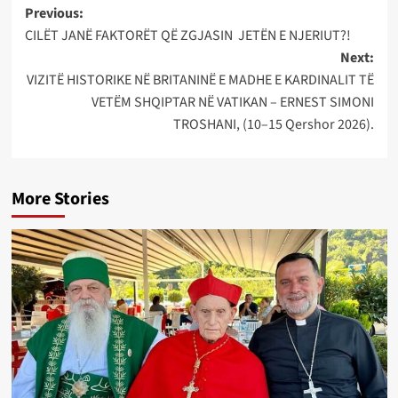
Post
Previous:
CILËT JANË FAKTORËT QË ZGJASIN JETËN E NJERIUT?!
navigation
Next:
VIZITË HISTORIKE NË BRITANINË E MADHE E KARDINALIT TË
VETËM SHQIPTAR NË VATIKAN – ERNEST SIMONI
TROSHANI, (10–15 Qershor 2026).
More Stories