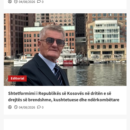
04/08/2026
0
Editorial
Shtetformimi i Republikës së Kosovës në dritën e së
drejtës së brendshme, kushtetuese dhe ndërkombëtare
04/08/2026
0