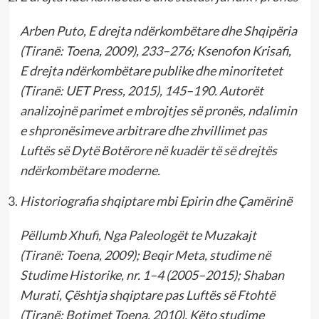
Arben Puto, E drejta ndërkombëtare dhe Shqipëria
(Tiranë: Toena, 2009), 233–276; Ksenofon Krisafi,
E drejta ndërkombëtare publike dhe minoritetet
(Tiranë: UET Press, 2015), 145–190. Autorët
analizojnë parimet e mbrojtjes së pronës, ndalimin
e shpronësimeve arbitrare dhe zhvillimet pas
Luftës së Dytë Botërore në kuadër të së drejtës
ndërkombëtare moderne.
Historiografia shqiptare mbi Epirin dhe Çamërinë
Pëllumb Xhufi, Nga Paleologët te Muzakajt
(Tiranë: Toena, 2009); Beqir Meta, studime në
Studime Historike, nr. 1–4 (2005–2015); Shaban
Murati, Çështja shqiptare pas Luftës së Ftohtë
(Tiranë: Botimet Toena, 2010). Këto studime