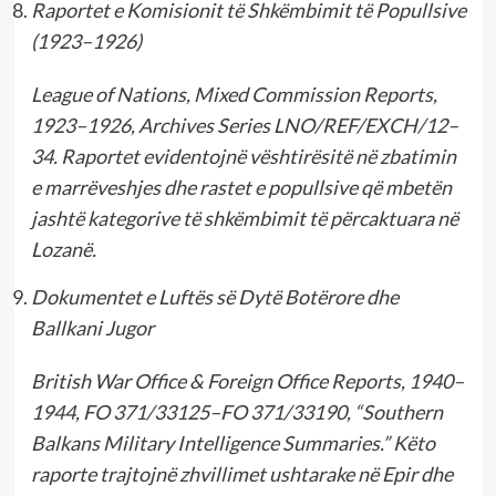
Raportet e Komisionit të Shkëmbimit të Popullsive
(1923–1926)
League of Nations, Mixed Commission Reports,
1923–1926, Archives Series LNO/REF/EXCH/12–
34. Raportet evidentojnë vështirësitë në zbatimin
e marrëveshjes dhe rastet e popullsive që mbetën
jashtë kategorive të shkëmbimit të përcaktuara në
Lozanë.
Dokumentet e Luftës së Dytë Botërore dhe
Ballkani Jugor
British War Office & Foreign Office Reports, 1940–
1944, FO 371/33125–FO 371/33190, “Southern
Balkans Military Intelligence Summaries.” Këto
raporte trajtojnë zhvillimet ushtarake në Epir dhe