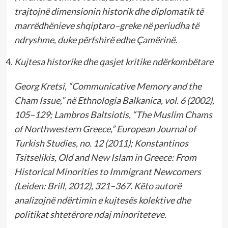
trajtojnë dimensionin historik dhe diplomatik të
marrëdhënieve shqiptaro–greke në periudha të
ndryshme, duke përfshirë edhe Çamërinë.
Kujtesa historike dhe qasjet kritike ndërkombëtare
Georg Kretsi, “Communicative Memory and the
Cham Issue,” në Ethnologia Balkanica, vol. 6 (2002),
105–129; Lambros Baltsiotis, “The Muslim Chams
of Northwestern Greece,” European Journal of
Turkish Studies, no. 12 (2011); Konstantinos
Tsitselikis, Old and New Islam in Greece: From
Historical Minorities to Immigrant Newcomers
(Leiden: Brill, 2012), 321–367. Këto autorë
analizojnë ndërtimin e kujtesës kolektive dhe
politikat shtetërore ndaj minoriteteve.