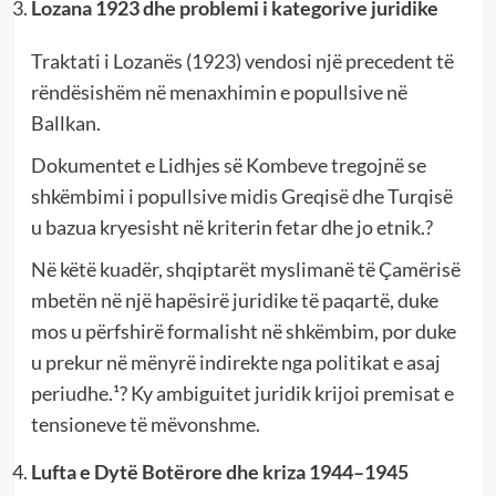
Lozana 1923 dhe problemi i kategorive juridike
Traktati i Lozanës (1923) vendosi një precedent të
rëndësishëm në menaxhimin e popullsive në
Ballkan.
Dokumentet e Lidhjes së Kombeve tregojnë se
shkëmbimi i popullsive midis Greqisë dhe Turqisë
u bazua kryesisht në kriterin fetar dhe jo etnik.?
Në këtë kuadër, shqiptarët myslimanë të Çamërisë
mbetën në një hapësirë juridike të paqartë, duke
mos u përfshirë formalisht në shkëmbim, por duke
u prekur në mënyrë indirekte nga politikat e asaj
periudhe.¹? Ky ambiguitet juridik krijoi premisat e
tensioneve të mëvonshme.
Lufta e Dytë Botërore dhe kriza 1944–1945