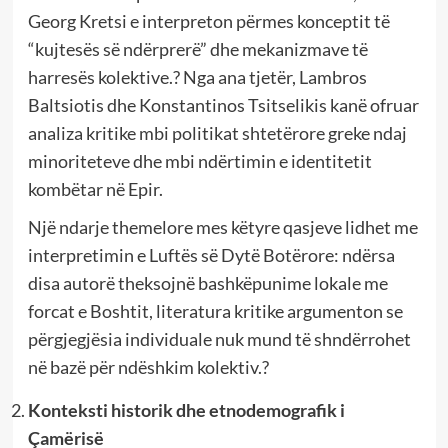
Georg Kretsi e interpreton përmes konceptit të
“kujtesës së ndërprerë” dhe mekanizmave të
harresës kolektive.? Nga ana tjetër, Lambros
Baltsiotis dhe Konstantinos Tsitselikis kanë ofruar
analiza kritike mbi politikat shtetërore greke ndaj
minoriteteve dhe mbi ndërtimin e identitetit
kombëtar në Epir.
Një ndarje themelore mes këtyre qasjeve lidhet me
interpretimin e Luftës së Dytë Botërore: ndërsa
disa autorë theksojnë bashkëpunime lokale me
forcat e Boshtit, literatura kritike argumenton se
përgjegjësia individuale nuk mund të shndërrohet
në bazë për ndëshkim kolektiv.?
Konteksti historik dhe etnodemografik i
Çamërisë