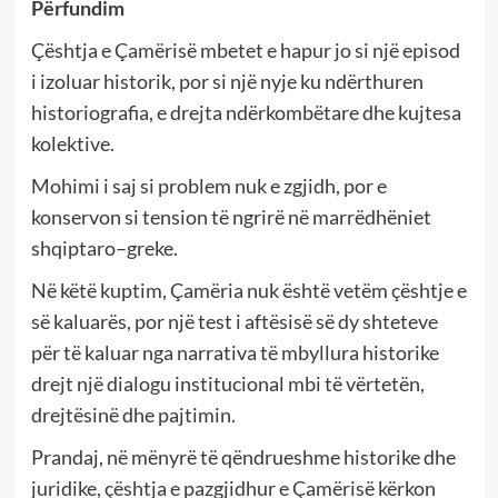
Përfundim
Çështja e Çamërisë mbetet e hapur jo si një episod
i izoluar historik, por si një nyje ku ndërthuren
historiografia, e drejta ndërkombëtare dhe kujtesa
kolektive.
Mohimi i saj si problem nuk e zgjidh, por e
konservon si tension të ngrirë në marrëdhëniet
shqiptaro–greke.
Në këtë kuptim, Çamëria nuk është vetëm çështje e
së kaluarës, por një test i aftësisë së dy shteteve
për të kaluar nga narrativa të mbyllura historike
drejt një dialogu institucional mbi të vërtetën,
drejtësinë dhe pajtimin.
Prandaj, në mënyrë të qëndrueshme historike dhe
juridike, çështja e pazgjidhur e Çamërisë kërkon