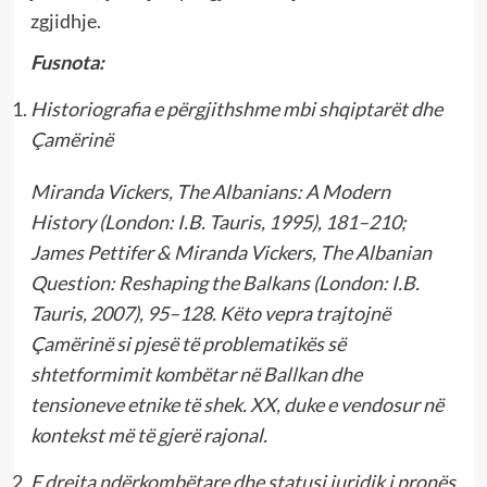
zgjidhje.
Fusnota:
Historiografia e përgjithshme mbi shqiptarët dhe
Çamërinë
Miranda Vickers, The Albanians: A Modern
History (London: I.B. Tauris, 1995), 181–210;
James Pettifer & Miranda Vickers, The Albanian
Question: Reshaping the Balkans (London: I.B.
Tauris, 2007), 95–128. Këto vepra trajtojnë
Çamërinë si pjesë të problematikës së
shtetformimit kombëtar në Ballkan dhe
tensioneve etnike të shek. XX, duke e vendosur në
kontekst më të gjerë rajonal.
E drejta ndërkombëtare dhe statusi juridik i pronës