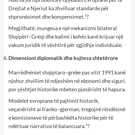
Drejtat e Njeriut ka zhvilluar standarde për
shpronësimet dhe kompensimet.¹?
Megjithatë, mungesa e një mekanizmi bilateral
Shqipëri–Greqi dhe kalimi i kohës kanë krijuar një
vakum juridik të vështirë për zgjidhje individuale.
Dimensioni diplomatik dhe kujtesa shtetërore
Marrëdhëniet shqiptaro–greke pas vitit 1991 kanë
njohur zhvillim të ndjeshëm në ekonomi dhe siguri,
por çështjet historike mbeten pjesërisht të hapura.
Modelet evropiane të pajtimit historik,
veçanërisht ai franko–gjerman, tregojnë rëndësinë
e komisioneve të përbashkëta historike për të
ndërtuar narrativa të balancuara.¹?