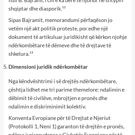
shqiptar dhe diasporik.¹²
Sipas Bajramit, memorandumi përfaqëson jo
vetëm një akt politik proteste, por edhe një
dokument të artikuluar juridikisht që kërkon njohje
ndërkombëtare të dëmeve dhe të drejtave të
shkelura.¹³
Dimensioni juridik ndërkombëtar
Nga këndvështrimi i së drejtës ndërkombëtare,
çështja lidhet me tri parime themelore: ndalimin e
dëbimit të civilëve, mbrojtjen e pronës dhe
ndalimin e diskriminimit kolektiv.
Konventa Evropiane për të Drejtat e Njeriut
(Protokolli 1, Neni 1) garanton të drejtën e pronës,
ndërsa jurisprudenca e Gjykatës Evropiane për të