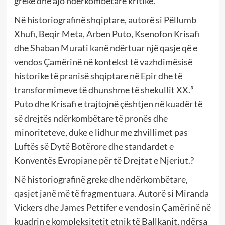
greke dhe ajo ndërkombëtare kritike.
Në historiografinë shqiptare, autorë si Pëllumb
Xhufi, Beqir Meta, Arben Puto, Ksenofon Krisafi
dhe Shaban Murati kanë ndërtuar një qasje që e
vendos Çamërinë në kontekst të vazhdimësisë
historike të pranisë shqiptare në Epir dhe të
transformimeve të dhunshme të shekullit XX.³
Puto dhe Krisafi e trajtojnë çështjen në kuadër të
së drejtës ndërkombëtare të pronës dhe
minoriteteve, duke e lidhur me zhvillimet pas
Luftës së Dytë Botërore dhe standardet e
Konventës Evropiane për të Drejtat e Njeriut.?
Në historiografinë greke dhe ndërkombëtare,
qasjet janë më të fragmentuara. Autorë si Miranda
Vickers dhe James Pettifer e vendosin Çamërinë në
kuadrin e kompleksitetit etnik të Ballkanit, ndërsa