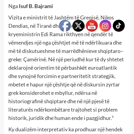
Nga
Isuf B. Bajrami
Vizita e ministrit të Jashtëm të Greqisë, Nikos
Dendias, në Tiranë dhe takimi i tij me
kryeministrin Edi Rama rikthyen në qendër të
vëmendjes një nga çështjet më të ndërlikuara dhe
më të diskutueshme të marrëdhënieve shqiptaro–
greke: Çamërinë. Në një periudhë kur të dy shtetet
deklarojnë orientim të përbashkët euroatlantik
dhe synojnë forcimin e partneritetit strategjik,
mbetet e hapur një çështje që në diskursin zyrtar
grek konsiderohet e mbyllur, ndërsa në
historiografinë shqiptare dhe në një pjesë të
literaturës ndërkombëtare trajtohet si problem
historik, juridik dhe human ende i pazgjidhur.¹
Ky dualizëm interpretativ ka prodhuar një hendek