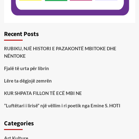
Recent Posts
RUBIKU, NJË HISTORI E PAZAKONTË MBITOKE DHE
NËNTOKE
Fjalë të urta për librin
Lëre ta dëgjojë zemrën
KUR SHPATA FILLON TË ECË MBI NE
”Luftëtari i lirisë” një vëllim i ri poetik nga Emine S. HOTI
Categories
Art Kulture