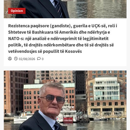
Opinion
Rezistenca paqësore (gandiste), guerila e UÇK-së, roli i
Shteteve të Bashkuara të Amerikës dhe ndërhyrja e
NATO-s: një analizë e ndërveprimit të legjitimitetit
politik, të drejtës ndërkombëtare dhe të së drejtës së
vetëvendosjes së popullit të Kosovës
02/08/2026
0