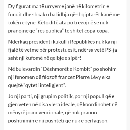
Dy figurat ma të urryeme janë në kilometrin e
fundit dhe shkak u ba lidhja që shqiptarët kanë me
tokën e tyne. Këto ditë ata po tregojnë se nuk
pranojnë që “res publica” të shitet copa-copa.
Ndërkaq presidenti kukull i Republikës nuk ka nji
fjalë të vetme për protestuesit, ndërsa vetë PS-ja
asht nji kufomë në qelbje e sipër!
Në bulevardin “Dëshmorët e Kombit” po shohim
nji fenomen që filozofi francez Pierre Lévy e ka
quejtë “qyteti inteligjent”.
Jo nji parti, nji grupim politik, por nji popull që e
gjen veten në disa vlera ideale, që koordinohet në
mënyrë jokonvencionale, që nuk pranon
poshtnimin e nji pushteti që nuk e përfaqson.