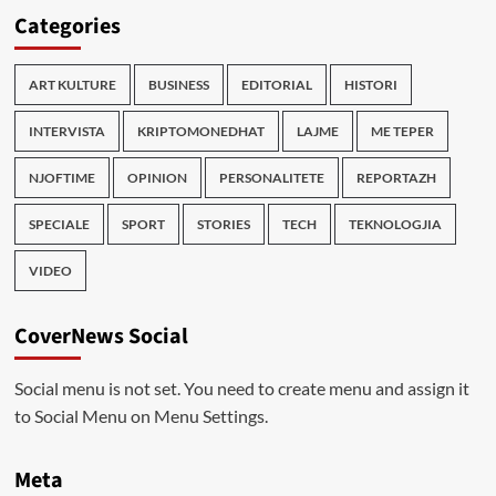
Categories
ART KULTURE
BUSINESS
EDITORIAL
HISTORI
INTERVISTA
KRIPTOMONEDHAT
LAJME
ME TEPER
NJOFTIME
OPINION
PERSONALITETE
REPORTAZH
SPECIALE
SPORT
STORIES
TECH
TEKNOLOGJIA
VIDEO
CoverNews Social
Social menu is not set. You need to create menu and assign it
to Social Menu on Menu Settings.
Meta