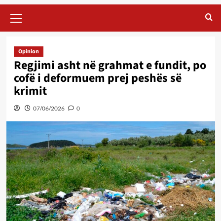
Primary
Menu
Opinion
Regjimi asht në grahmat e fundit, po
cofë i deformuem prej peshës së
krimit
07/06/2026
0