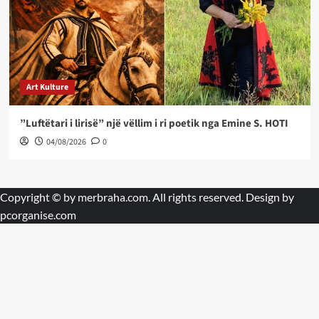
Art Kulture
”Luftëtari i lirisë” një vëllim i ri poetik nga Emine S. HOTI
04/08/2026
0
Copyright © by
merbraha.com
. All rights reserved. Design by
pcorganise.com