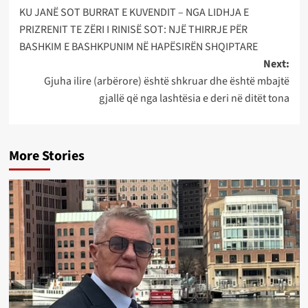
KU JANË SOT BURRAT E KUVENDIT – NGA LIDHJA E
navigation
PRIZRENIT TE ZËRI I RINISË SOT: NJË THIRRJE PËR
BASHKIM E BASHKPUNIM NË HAPËSIRËN SHQIPTARE
Next:
Gjuha ilire (arbërore) është shkruar dhe është mbajtë
gjallë që nga lashtësia e deri në ditët tona
More Stories