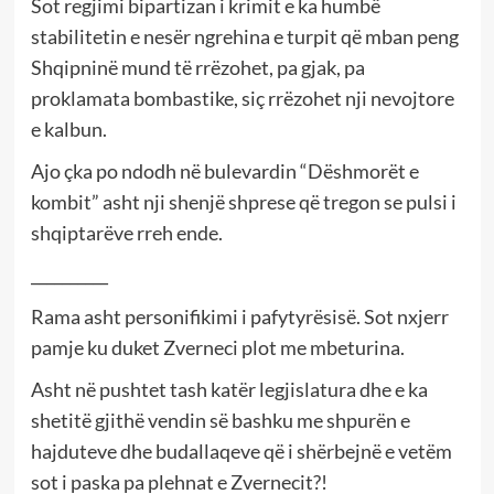
Sot regjimi bipartizan i krimit e ka humbë
stabilitetin e nesër ngrehina e turpit që mban peng
Shqipninë mund të rrëzohet, pa gjak, pa
proklamata bombastike, siç rrëzohet nji nevojtore
e kalbun.
Ajo çka po ndodh në bulevardin “Dëshmorët e
kombit” asht nji shenjë shprese që tregon se pulsi i
shqiptarëve rreh ende.
__________
Rama asht personifikimi i pafytyrësisë. Sot nxjerr
pamje ku duket Zverneci plot me mbeturina.
Asht në pushtet tash katër legjislatura dhe e ka
shetitë gjithë vendin së bashku me shpurën e
hajduteve dhe budallaqeve që i shërbejnë e vetëm
sot i paska pa plehnat e Zvernecit?!