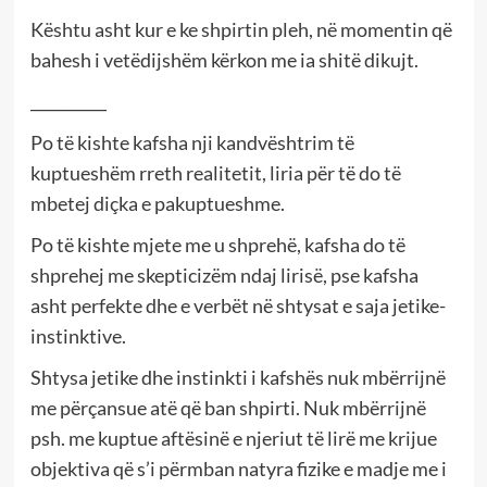
Kështu asht kur e ke shpirtin pleh, në momentin që
bahesh i vetëdijshëm kërkon me ia shitë dikujt.
__________
Po të kishte kafsha nji kandvështrim të
kuptueshëm rreth realitetit, liria për të do të
mbetej diçka e pakuptueshme.
Po të kishte mjete me u shprehë, kafsha do të
shprehej me skepticizëm ndaj lirisë, pse kafsha
asht perfekte dhe e verbët në shtysat e saja jetike-
instinktive.
Shtysa jetike dhe instinkti i kafshës nuk mbërrijnë
me përçansue atë që ban shpirti. Nuk mbërrijnë
psh. me kuptue aftësinë e njeriut të lirë me krijue
objektiva që s’i përmban natyra fizike e madje me i