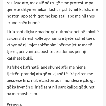
realizue ato, me dalë në rrugë e me protestue pa
qenë të shtymë mekanikisht siç shtyhet kafsha me
hosten, apo tërhiqet me kapistall apo me nji thes
krunde nën hundë.
Liria asht diçka e madhe që nuk mësohet në shkollë,
zakonisht në shkollë ajo humb e tjetërsohet tue u
kthye në nji mjet shkëmbimi për me jetue me të
tjerët, për vanitet, pushtet e sidomos për nji
kafshatë bukë.
Kafshë e kafshatë janë shumë afër me njena
tjetrën, prandaj ata që nuk janë të lirë priren me
besue se liria nuk ekziston as si mundësi e çdo gja
që ka frymën e lirisë asht nji pare kallpe që duhet
pa me mosbesim.
Post
Previous: