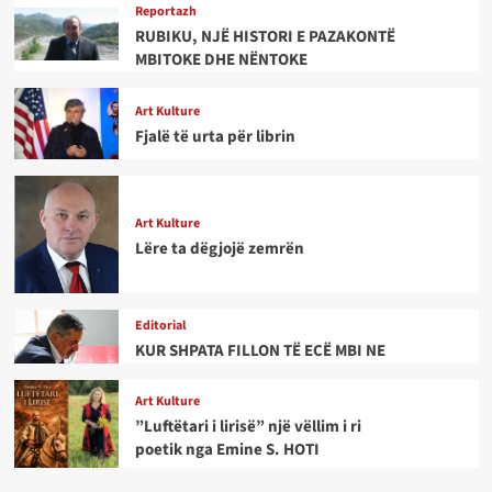
Reportazh
RUBIKU, NJË HISTORI E PAZAKONTË
MBITOKE DHE NËNTOKE
Art Kulture
Fjalë të urta për librin
Art Kulture
Lëre ta dëgjojë zemrën
Editorial
KUR SHPATA FILLON TË ECË MBI NE
Art Kulture
”Luftëtari i lirisë” një vëllim i ri
poetik nga Emine S. HOTI