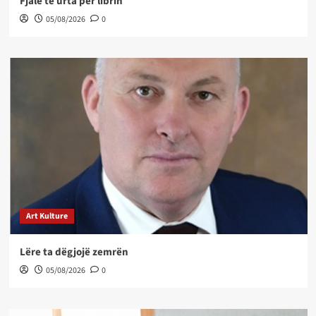
Fjalë të urta për librin
05/08/2026
0
Art Kulture
Lëre ta dëgjojë zemrën
05/08/2026
0