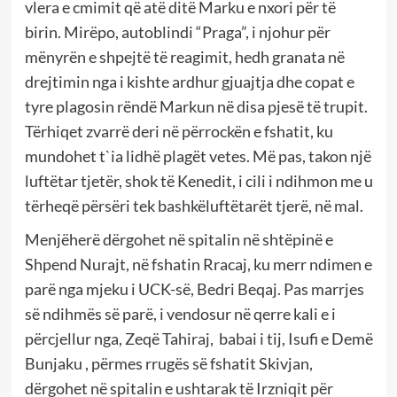
vlera e cmimit që atë ditë Marku e nxori për të
birin. Mirëpo, autoblindi “Praga”, i njohur për
mënyrën e shpejtë të reagimit, hedh granata në
drejtimin nga i kishte ardhur gjuajtja dhe copat e
tyre plagosin rëndë Markun në disa pjesë të trupit.
Tërhiqet zvarrë deri në përrockën e fshatit, ku
mundohet t`ia lidhë plagët vetes. Më pas, takon një
luftëtar tjetër, shok të Kenedit, i cili i ndihmon me u
tërheqë përsëri tek bashkëluftëtarët tjerë, në mal.
Menjëherë dërgohet në spitalin në shtëpinë e
Shpend Nurajt, në fshatin Rracaj, ku merr ndimen e
parë nga mjeku i UCK-së, Bedri Beqaj. Pas marrjes
së ndihmës së parë, i vendosur në qerre kali e i
përcjellur nga, Zeqë Tahiraj, babai i tij, Isufi e Demë
Bunjaku , përmes rrugës së fshatit Skivjan,
dërgohet në spitalin e ushtarak të Irzniqit për