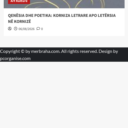
Art Kulture
QENËSIA DHE POETIKA: KORNIZA LETRARE APO LETËRSIA
NË KORNIZË
06/08/2026
0
Copyright © by
merbraha.com
. All rights reserved. Design by
pcorganise.com