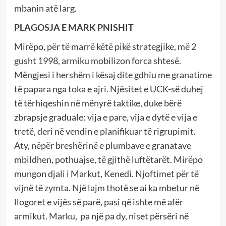
mbanin atë larg.
PLAGOSJA E MARK PNISHIT
Mirëpo, për të marrë këtë pikë strategjike, më 2
gusht 1998, armiku mobilizon forca shtesë.
Mëngjesi i hershëm i kësaj dite gdhiu me granatime
të papara nga toka e ajri. Njësitet e UCK-së duhej
të tërhiqeshin në mënyrë taktike, duke bërë
zbrapsje graduale: vija e pare, vija e dytë e vija e
tretë, deri në vendin e planifikuar të rigrupimit.
Aty, nëpër breshërinë e plumbave e granatave
mbildhen, pothuajse, të gjithë luftëtarët. Mirëpo
mungon djali i Markut, Kenedi. Njoftimet për të
vijnë të zymta. Një lajm thotë se ai ka mbetur në
llogoret e vijës së parë, pasi që ishte më afër
armikut. Marku, pa një pa dy, niset përsëri në