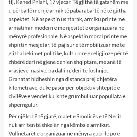
tij, Kened Pnishi, 17 vjecar. Të gjithë të gatshëm me
u përballë me një armik të pabarabartë në të gjitha
aspektet. Në aspektin ushtarak, armiku printe me
armatimin modern e me njësitet e organizuara në
mënyrë profesionale. Në aspektin moral printe me
shpirtin mesjetar, të pajisur e të mobilizuar me të
gjitha bekimet politike, kulturore e religjioze për të
zhbërë deri në gjene qenien shqiptare, me anë të
vrasjeve masive, pa dallim, deri te foshnjet.
Granatat hidheshin nga distanca prej dhjetëra
kilometrave, duke pasur për objektiv shtëpitë e
civilëve e vendet ku ishte grumbulluar popullata e
shpërngulur.
Për një kohë të gjatë, malet e Smolicës e të Necit
nuk arriten të shkelën nga këmba e armikut.
Vullnetarët e organizuar në mënyra guerile po e