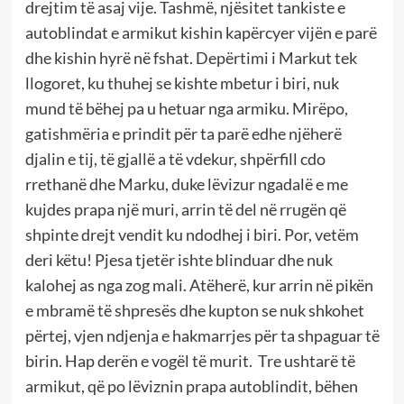
drejtim të asaj vije. Tashmë, njësitet tankiste e
autoblindat e armikut kishin kapërcyer vijën e parë
dhe kishin hyrë në fshat. Depërtimi i Markut tek
llogoret, ku thuhej se kishte mbetur i biri, nuk
mund të bëhej pa u hetuar nga armiku. Mirëpo,
gatishmëria e prindit për ta parë edhe njëherë
djalin e tij, të gjallë a të vdekur, shpërfill cdo
rrethanë dhe Marku, duke lëvizur ngadalë e me
kujdes prapa një muri, arrin të del në rrugën që
shpinte drejt vendit ku ndodhej i biri. Por, vetëm
deri këtu! Pjesa tjetër ishte blinduar dhe nuk
kalohej as nga zog mali. Atëherë, kur arrin në pikën
e mbramë të shpresës dhe kupton se nuk shkohet
përtej, vjen ndjenja e hakmarrjes për ta shpaguar të
birin. Hap derën e vogël të murit. Tre ushtarë të
armikut, që po lëviznin prapa autoblindit, bëhen