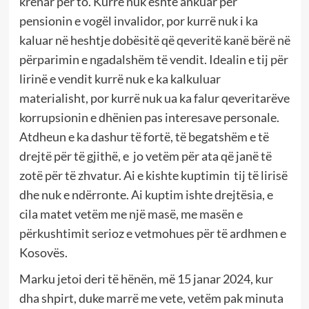
krenar për to. Kurrë nuk është ankuar për
pensionin e vogël invalidor, por kurrë nuk i ka
kaluar në heshtje dobësitë që qeveritë kanë bërë në
përparimin e ngadalshëm të vendit. Idealin e tij për
lirinë e vendit kurrë nuk e ka kalkuluar
materialisht, por kurrë nuk ua ka falur qeveritarëve
korrupsionin e dhënien pas interesave personale.
Atdheun e ka dashur të fortë, të begatshëm e të
drejtë për të gjithë, e jo vetëm për ata që janë të
zotë për të zhvatur. Ai e kishte kuptimin tij të lirisë
dhe nuk e ndërronte. Ai kuptim ishte drejtësia, e
cila matet vetëm me një masë, me masën e
përkushtimit serioz e vetmohues për të ardhmen e
Kosovës.
Marku jetoi deri të hënën, më 15 janar 2024, kur
dha shpirt, duke marrë me vete, vetëm pak minuta