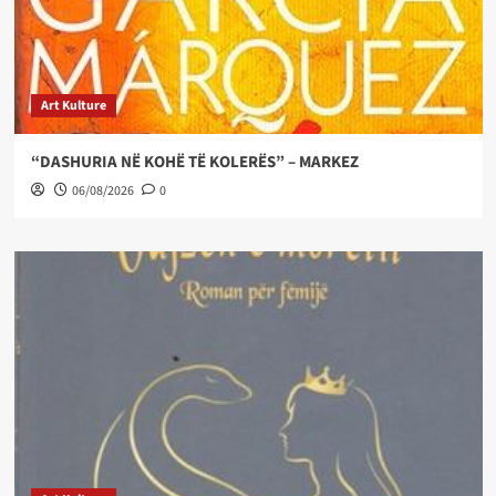
Art Kulture
“DASHURIA NË KOHË TË KOLERËS” – MARKEZ
06/08/2026
0