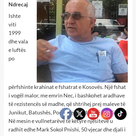
Ndrecaj
Ishte
viti
1999
dhe vala
e luftës
po
përfshinte krahinat e fshatrat e Kosovës. Një fshat
i vogël malor, me emrin Nec, i bashkohet aradhave
të rezistencës së madhe, që shtrihej prej maleve të
Junikut, Batushës, Ponoshecit e deri në Smolicë.
Në mesin e vullnetarëve të këtyre njësiteve u
radhit edhe Mark Sokol Pnishi, 50 vjecar dhe djali i