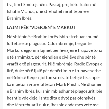
trajtim të mëtejshëm. Pastaj, prej këtu, kalon në
fshatin Vranoc, dhe strehohet në Shtëpinë e
Brahim Ibrës.
LAJMI PËR “VDEKJEN” E MARKUT
Në shtëpinë e Brahim Ibrës ishin strehuar shumë
luftëtarë të plagosur. Cdo mbrëmje, tregonte
Marku, dëgjonim lajmet për lëvizjen e trupave tona
e të armimkut, për gjendjen e civilëve dhe për të
vrarët e të plagosurit. Një mbrëmje, Radio Evropa e
lirë, duke bërë fjalë për depërtimin e trupave serbe
në Rekë të Keqe, njofton se në atë betejë të ashpër
ka mbetur i vrarë luftëtari Mark Pnishi. Në dhomën
e Brahim Ibrës, ku ishin mbledhur të plagosurit, bie
heshtje vdekjeje. Ishte dita e dytë pas ofensivës
dhe të strehuarit nuk njiheshin ende mes vete me