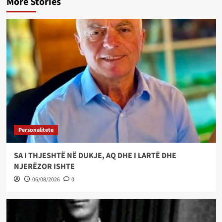
More Stories
Personalitete
SA I THJESHTË NË DUKJE, AQ DHE I LARTË DHE
NJERËZOR ISHTE
06/08/2026
0