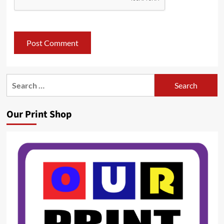
Search
for:
Our Print Shop