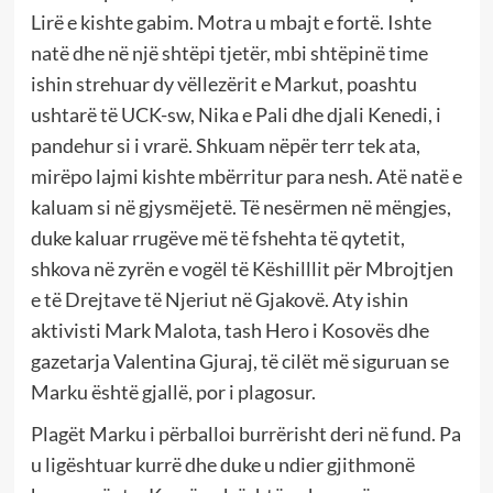
Lirë e kishte gabim. Motra u mbajt e fortë. Ishte
natë dhe në një shtëpi tjetër, mbi shtëpinë time
ishin strehuar dy vëllezërit e Markut, poashtu
ushtarë të UCK-sw, Nika e Pali dhe djali Kenedi, i
pandehur si i vrarë. Shkuam nëpër terr tek ata,
mirëpo lajmi kishte mbërritur para nesh. Atë natë e
kaluam si në gjysmëjetë. Të nesërmen në mëngjes,
duke kaluar rrugëve më të fshehta të qytetit,
shkova në zyrën e vogël të Këshilllit për Mbrojtjen
e të Drejtave të Njeriut në Gjakovë. Aty ishin
aktivisti Mark Malota, tash Hero i Kosovës dhe
gazetarja Valentina Gjuraj, të cilët më siguruan se
Marku është gjallë, por i plagosur.
Plagët Marku i përballoi burrërisht deri në fund. Pa
u ligështuar kurrë dhe duke u ndier gjithmonë