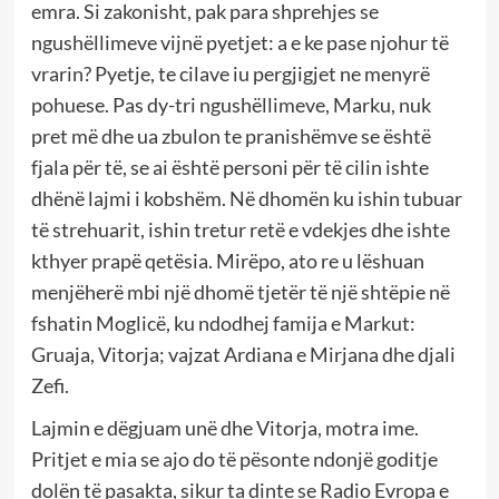
emra. Si zakonisht, pak para shprehjes se
ngushëllimeve vijnë pyetjet: a e ke pase njohur të
vrarin? Pyetje, te cilave iu pergjigjet ne menyrë
pohuese. Pas dy-tri ngushëllimeve, Marku, nuk
pret më dhe ua zbulon te pranishëmve se është
fjala për të, se ai është personi për të cilin ishte
dhënë lajmi i kobshëm. Në dhomën ku ishin tubuar
të strehuarit, ishin tretur retë e vdekjes dhe ishte
kthyer prapë qetësia. Mirëpo, ato re u lëshuan
menjëherë mbi një dhomë tjetër të një shtëpie në
fshatin Moglicë, ku ndodhej famija e Markut:
Gruaja, Vitorja; vajzat Ardiana e Mirjana dhe djali
Zefi.
Lajmin e dëgjuam unë dhe Vitorja, motra ime.
Pritjet e mia se ajo do të pësonte ndonjë goditje
dolën të pasakta, sikur ta dinte se Radio Evropa e