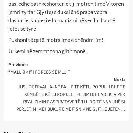
pas, edhe bashkëshorten e tij, motrën time Vitoren
(emri zyrtar Gjyste) e duke lënë prapa vepra
dashurie, kujdesi e humanizmi në secilin hap të
jetës së tyre
Pushoni të qetë, motra ime e dhëndrri im!
Ju kemi në zemrat tona gjithmonë.
Post
Previous:
“MALLKIMI” I FORCËS SË MUJIT
navigation
Next:
JUSUF GËRVALLA- NË BALLË TË KËTIJ POPULLI DHE TE
KËMBËT E KËTIJ POPULLI, FLIJIMI DHE VDEKJA PËR
REALIZIMIN E ASPIRATAVE TË TIJ, DO TË NA VIJNË SI
PËRJETIMI MË I BUKUR E MË FISNIK NË GJITHË JETËN…