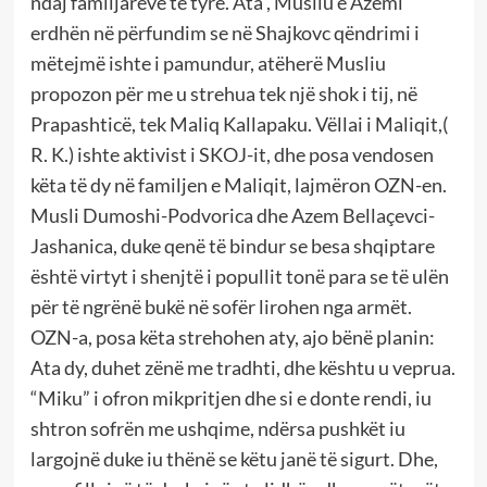
ndaj familjarëve të tyre. Ata , Musliu e Azemi
erdhën në përfundim se në Shajkovc qëndrimi i
mëtejmë ishte i pamundur, atëherë Musliu
propozon për me u strehua tek një shok i tij, në
Prapashticë, tek Maliq Kallapaku. Vëllai i Maliqit,(
R. K.) ishte aktivist i SKOJ-it, dhe posa vendosen
këta të dy në familjen e Maliqit, lajmëron OZN-en.
Musli Dumoshi-Podvorica dhe Azem Bellaçevci-
Jashanica, duke qenë të bindur se besa shqiptare
është virtyt i shenjtë i popullit tonë para se të ulën
për të ngrënë bukë në sofër lirohen nga armët.
OZN-a, posa këta strehohen aty, ajo bënë planin:
Ata dy, duhet zënë me tradhti, dhe kështu u veprua.
“Miku” i ofron mikpritjen dhe si e donte rendi, iu
shtron sofrën me ushqime, ndërsa pushkët iu
largojnë duke iu thënë se këtu janë të sigurt. Dhe,