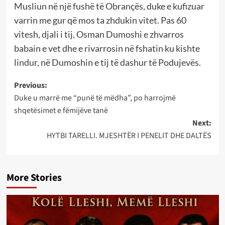
Musliun në një fushë të Obrançës, duke e kufizuar
varrin me gur që mos ta zhdukin vitet. Pas 60
vitesh, djali i tij, Osman Dumoshi e zhvarros
babain e vet dhe e rivarrosin në fshatin ku kishte
lindur, në Dumoshin e tij të dashur të Podujevës.
Post
Previous:
Duke u marrë me “punë të mëdha”, po harrojmë
navigation
shqetësimet e fëmijëve tanë
Next:
HYTBI TARELLI. MJESHTËR I PENELIT DHE DALTËS
More Stories