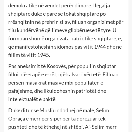
demokratike në vendet perëndimore. Ilegalja
shqiptare duke e parë se tokat shqiptare po
rrëshqitnin në prehrin sllav, filluan organizimet për
t’iu kundërvënë qëllimeve gllabëruese të tyre. U
formuan shumë organizata patriotike shqiptare, e,
që manifestoheshin sidomos pas vitit 1944 dhe në
fillim të vitit 1945.
Pas aneksimit të Kosovës, për popullin shqiptar
filloi një etapë e errët, një kalvar i vërtetë. Filluan
përsëri masakrat masive mbi popullatën e
pafajshme, dhe likuidoheshin patriotët dhe
intelektualët e paktë.
Duke ditur se Musliu ndodhej në male, Selim
Obraça e merr për sipër për ta dorëzuar tek
pushteti dhe të kthehej në shtëpi. Ai-Selim merr