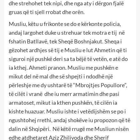
dhe strehohet tek nipi, dhe nga aty i dërgon fjalë
gruas që ti sjell rrobat dhe orën.
Musliu, këtu u frikonte se do e kërkonte policia,
andaj largohet duke u strehuar tek motra e tij në
fshatin Batllavë, tek Sheqë Boshnjakut. Sheqa i
gëzohet ardhjes së tij e Musliu e lut Ahmetin që ti
siguroi një pushkë deri sa ta bëjë të vetën, e atë do
ia kthej. Ahmeti pranon. Musliu me pushkën e
mikut del në mal dhe së shpejti i ndodhë një
përleshje me dy ushtarë të “Mbrojtjes Popullore”,
të cilët i vranë dhe iu merr armatimin dhe pasi
armatoset, mikut ia kthen pushkën, të cilën ia
kishte huazuar. Musliu ishte i vetëdijshëm se po i
ngushtohej rrethi, andaj shokëve iu propozon që të
dalin në Shqipëri. Në këtë rrugë me Musliun nisën
edhe atdhetaret Aziz Zhilivoda dhe Sherif