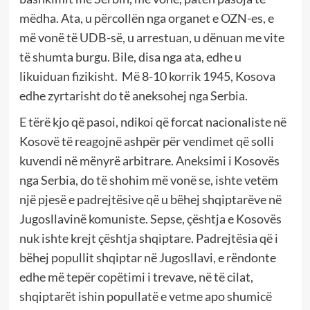
mëdha. Ata, u përcollën nga organet e OZN-es, e
më vonë të UDB-së, u arrestuan, u dënuan me vite
të shumta burgu. Bile, disa nga ata, edhe u
likuiduan fizikisht. Më 8-10 korrik 1945, Kosova
edhe zyrtarisht do të aneksohej nga Serbia.
E tërë kjo që pasoi, ndikoi që forcat nacionaliste në
Kosovë të reagojnë ashpër për vendimet që solli
kuvendi në mënyrë arbitrare. Aneksimi i Kosovës
nga Serbia, do të shohim më vonë se, ishte vetëm
një pjesë e padrejtësive që u bëhej shqiptarëve në
Jugosllavinë komuniste. Sepse, çështja e Kosovës
nuk ishte krejt çështja shqiptare. Padrejtësia që i
bëhej popullit shqiptar në Jugosllavi, e rëndonte
edhe më tepër copëtimi i trevave, në të cilat,
shqiptarët ishin popullatë e vetme apo shumicë