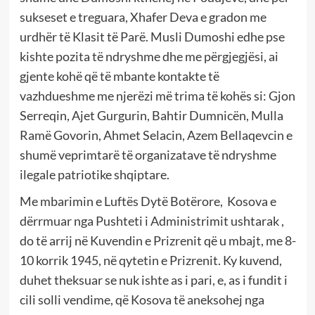
sukseset e treguara, Xhafer Deva e gradon me
urdhër të Klasit të Parë. Musli Dumoshi edhe pse
kishte pozita të ndryshme dhe me përgjegjësi, ai
gjente kohë që të mbante kontakte të
vazhdueshme me njerëzi më trima të kohës si: Gjon
Serreqin, Ajet Gurgurin, Bahtir Dumnicën, Mulla
Ramë Govorin, Ahmet Selacin, Azem Bellaqevcin e
shumë veprimtarë të organizatave të ndryshme
ilegale patriotike shqiptare.
Me mbarimin e Luftës Dytë Botërore, Kosova e
dërrmuar nga Pushteti i Administrimit ushtarak ,
do të arrij në Kuvendin e Prizrenit që u mbajt, me 8-
10 korrik 1945, në qytetin e Prizrenit. Ky kuvend,
duhet theksuar se nuk ishte as i pari, e, as i fundit i
cili solli vendime, që Kosova të aneksohej nga