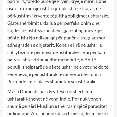
parim: “Çfarëdo pune që kryen, kryeje mirë”. Edhe
pse ishte me një ushtri që nuk ishte e tija, ai me
përkushtim i kryente të gjitha obligimet ushtarake.
Gjatë shërbimit u dallua për perfeksionim dhe
kujdes të jashtëzakonshëm gjatë obligimeve që
bënte. Mu kjo ndikon që për punën e treguar, mori
edhe gradën e dhjetarit. Kohën e lirë në ushtri e
shfrytëzonte për mësime ushtarake, se ai për kah
natyra ishte vizionar dhe mendonte, një ditë
populli shqiptarë do e ketë ushtrinë e vet dhe do të
kenë nevojë për ushtarak të mirë e profesionist.
Përfundoi me sukses shumë kurse ushtarake.
Musli Dumoshi pas dy viteve në shërbimin
ushtarak kthehet në vendlindje. Por nuk vonon
shumë përsëri Musliun e thërrasin që të paraqitet
në komunë. Atij, nëpunësit serb me kujdesin më të