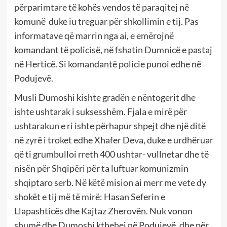
përparimtare të kohës vendos të paraqitej në
komunë duke iu treguar për shkollimin e tij. Pas
informatave që marrin nga ai, e emërojnë
komandant të policisë, në fshatin Dumnicë e pastaj
në Herticë. Si komandantë policie punoi edhe në
Podujevë.
Musli Dumoshi kishte gradën e nëntogerit dhe
ishte ushtarak i suksesshëm. Fjala e mirë për
ushtarakun e ri ishte përhapur shpejt dhe një ditë
në zyrë i troket edhe Xhafer Deva, duke e urdhëruar
që ti grumbulloi rreth 400 ushtar- vullnetar dhe të
nisën për Shqipëri për ta luftuar komunizmin
shqiptaro serb. Në këtë mision ai merr me vete dy
shokët e tij më të mirë: Hasan Seferin e
Llapashticës dhe Kajtaz Zherovën. Nuk vonon
shumë dhe Dumoshi kthehej në Podujevë, dhe për