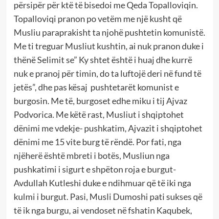
përsipër për ktë të bisedoi me Qeda Topalloviqin.
Topalloviqi pranon po vetëm me një kusht që
Musliu paraprakisht ta njohë pushtetin komunistë.
Me ti treguar Musliut kushtin, ai nuk pranon duke i
thënë Selimit se” Ky shtet është i huaj dhe kurrë
nuk e pranoj për timin, do ta luftojë deri në fund të
jetës”, dhe pas kësaj pushtetarët komunist e
burgosin. Me të, burgoset edhe miku i tij Ajvaz
Podvorica. Me këtë rast, Musliut i shqiptohet
dënimi me vdekje- pushkatim, Ajvazit i shqiptohet
dënimi me 15 vite burg të rëndë. Por fati, nga
njëherë është mbreti i botës, Musliun nga
pushkatimi i sigurt e shpëton roja e burgut-
Avdullah Kutleshi duke e ndihmuar që të iki nga
kulmi i burgut. Pasi, Musli Dumoshi pati sukses që
të ik nga burgu, ai vendoset në fshatin Kaqubek,