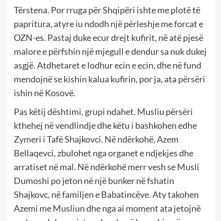
Tërstena. Por rruga për Shqipëri ishte me plotë të
papritura, atyre iu ndodh një përleshje me forcat e
OZN-es. Pastaj duke ecur drejt kufirit, në atë pjesë
malore e përfshin një mjegull e dendur sa nuk dukej
asgjë. Atdhetaret e lodhur ecin e ecin, dhe në fund
mendojnë se kishin kalua kufirin, por ja, ata përsëri
ishin në Kosovë.
Pas këtij dështimi, grupi ndahet. Musliu përsëri
kthehej në vendlindje dhe këtu i bashkohen edhe
Zymeri i Tafë Shajkovci. Në ndërkohë, Azem
Bellaqevci, zbulohet nga organet e ndjekjes dhe
arratiset në mal. Në ndërkohë merr vesh se Musli
Dumoshi po jeton në një bunker në fshatin
Shajkovc, në familjen e Babatincëve. Aty takohen
Azemi me Musliun dhe nga ai moment ata jetojnë