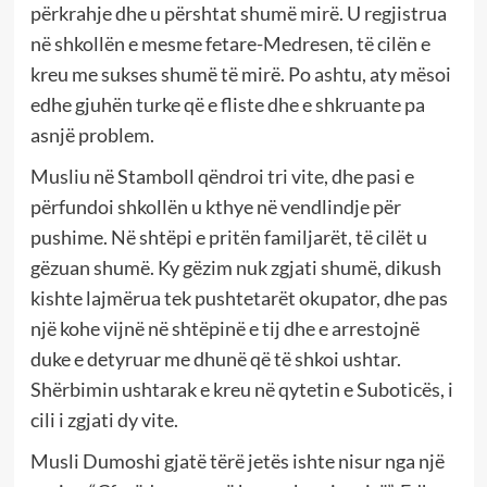
përkrahje dhe u përshtat shumë mirë. U regjistrua
në shkollën e mesme fetare-Medresen, të cilën e
kreu me sukses shumë të mirë. Po ashtu, aty mësoi
edhe gjuhën turke që e fliste dhe e shkruante pa
asnjë problem.
Musliu në Stamboll qëndroi tri vite, dhe pasi e
përfundoi shkollën u kthye në vendlindje për
pushime. Në shtëpi e pritën familjarët, të cilët u
gëzuan shumë. Ky gëzim nuk zgjati shumë, dikush
kishte lajmërua tek pushtetarët okupator, dhe pas
një kohe vijnë në shtëpinë e tij dhe e arrestojnë
duke e detyruar me dhunë që të shkoi ushtar.
Shërbimin ushtarak e kreu në qytetin e Suboticës, i
cili i zgjati dy vite.
Musli Dumoshi gjatë tërë jetës ishte nisur nga një