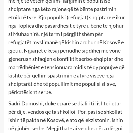
me një të vetëm qëllim- largimin e popullsisë
shqiptare nga këto rajone që të bënte pastrimin
etnik të tyre. Kjo popullsi (refugjat) shqiptare e ikur
nga Toplica dhe pasardhësit e tyre u bënë të njohur
si Muhaxhirë, një term i përgjithshëm për
refugjatët myslimanë që kishin ardhur në Kosovë e
gjetiu. Ngjarjet e kësaj periudhe siç dihej më vonë
gjeneruan shfaqjen e konfliktit serbo-shqiptar dhe
marrëdhëniet e tensionuara midis të dy popujve që
kishte për qëllim spastrimin e atyre viseve nga
shqiptarët dhe të popullimit me popullsi sllave,
përkatësisht serbe.
Sadri Dumoshi, duke e parë se djali i tij ishte i etur
për dije, vendos që ta shkolloi. Por, pasi se shkollat
ishin të pakta në Kosovë, e ato që ekzistonin, ishin
në gjuhën serbe. Megjithate ai vendos që ta dërgoi