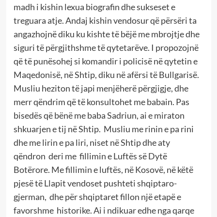
madh i kishin lexua biografin dhe sukseset e
treguara atje. Andaj kishin vendosur që përsëri ta
angazhojnë diku ku kishte të bëjë me mbrojtje dhe
siguri të përgjithshme të qytetarëve. I propozojnë
që të punësohej si komandir i policisë në qytetin e
Maqedonisë, në Shtip, diku në afërsi të Bullgarisë.
Musliu heziton të japi menjëherë përgjigje, dhe
merr qëndrim që të konsultohet me babain. Pas
bisedës që bënë me baba Sadriun, ai e miraton
shkuarjen e tij në Shtip. Musliu me rinin e pa rini
dhe me lirin e pa liri, niset në Shtip dhe aty
qëndron deri me fillimin e Luftës së Dytë
Botërore. Me fillimin e luftës, në Kosovë, në këtë
pjesë të Llapit vendoset pushteti shqiptaro-
gjerman, dhe për shqiptaret fillon një etapë e
favorshme historike. Ai i ndikuar edhe nga qarqe