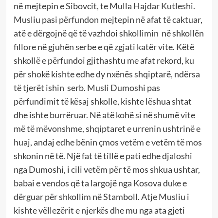
në mejtepin e Sibovcit, te Mulla Hajdar Kutleshi.
Musliu pasi përfundon mejtepin në afat të caktuar,
atë e dërgojnë që të vazhdoi shkollimin në shkollën
fillore në gjuhën serbe e që zgjati katër vite. Këtë
shkollë e përfundoi gjithashtu me afat rekord, ku
për shokë kishte edhe dy nxënës shqiptarë, ndërsa
të tjerët ishin serb. Musli Dumoshi pas
përfundimit të kësaj shkolle, kishte lëshua shtat
dhe ishte burrëruar. Në atë kohë si në shumë vite
më të mëvonshme, shqiptaret e urrenin ushtrinë e
huaj, andaj edhe bënin çmos vetëm e vetëm të mos
shkonin në të. Një fat të tillë e pati edhe djaloshi
nga Dumoshi, i cili vetëm për të mos shkua ushtar,
babai e vendos që ta largojë nga Kosova duke e
dërguar për shkollim në Stamboll. Atje Musliu i
kishte vëllezërit e njerkës dhe mu nga ata gjeti