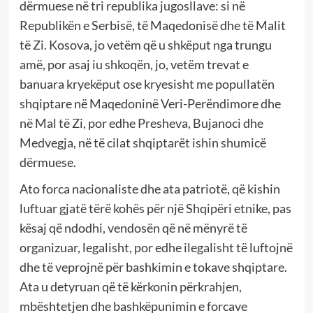
dërmuese në tri republika jugosllave: si në
Republikën e Serbisë, të Maqedonisë dhe të Malit
të Zi. Kosova, jo vetëm që u shkëput nga trungu
amë, por asaj iu shkoqën, jo, vetëm trevat e
banuara kryekëput ose kryesisht me popullatën
shqiptare në Maqedoninë Veri-Perëndimore dhe
në Mal të Zi, por edhe Presheva, Bujanoci dhe
Medvegja, në të cilat shqiptarët ishin shumicë
dërmuese.
Ato forca nacionaliste dhe ata patriotë, që kishin
luftuar gjatë tërë kohës për një Shqipëri etnike, pas
kësaj që ndodhi, vendosën që në mënyrë të
organizuar, legalisht, por edhe ilegalisht të luftojnë
dhe të veprojnë për bashkimin e tokave shqiptare.
Ata u detyruan që të kërkonin përkrahjen,
mbështetjen dhe bashkëpunimin e forcave