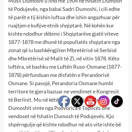
Musli Dumoshi u lind me 1904 në fshatin Dumosh
të Podujevës, nga babai Sadri Dumoshi, i cili edhe
të parët e tij kishin luftua dhe ishin angazhuar për
ruajtjen e kufijve etnik shqiptarë. Në kohën kur
kishte ndodhur dëbimi i Shqiptarëve gjatë viteve
1877-1878 me dhunë të popullatës shqiptare nga
zonat që iu bashkëngjiten Mbretërisë së Serbisë
dhe Mbretërisë së Malit të Zi, në vitin 1878. Këto
luftëra, së bashku me Luftën Ruso-Osmane (1877-
1878) përfunduan me disfatën e Perandorisë
Osmane. Si pasojë, Perandoria Osmane humbi
territore te gjera bazuar ne vendimet e Kongresit
të Berlinit. Mu në këtë kohë familja e Musli
Dumoshit vinte nga Podvorica e Toplicës dhe
vendoset në fshatin Dumosh të Podujevës. Kjo
shpërngulje që kishte ndodhur në ato vite ishte bë