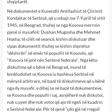
shqiptarët.
Në dokumentet e Kuvendit Antifashist të Çlirimit
Kombëtar të Serbisë, që u mbajt me 7-9 prill të vitit
1945, në Beograd, thuhej se nga Kosova merrnin
pjesë si mysafirë: Dushan Mugosha dhe Mehmet
Hoxha, të cilët në seancë, kishin diskutuar dhe
sipas dokumentit thuhej se kishin shprehur
“dëshirën” në emër të popullit të Kosovës, që
“Kosova të jetë nën Serbinë federale”. Nga këto
diskutime që u bënë në Beograd, mund të
konkludohet se Kosova iu bashkua Serbisë në
mënyrë arbitrare, në bazë të diskutimeve që u bënë
nga dy mysafir, e dihej se në bazë të dokumenteve,
se Kosova dhe populli i saj, asnjëherë nuk diskutoi,
nuk u pyet dhe nuk votoi që ajo të ngeli në kuadrin
e Serbisë federale. Për të qenë “çdo gjë në rregull