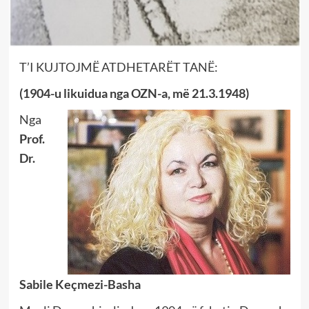
T’I KUJTOJMË ATDHETARËT TANË:
(1904-u likuidua nga OZN-a, më 21.3.1948)
Nga
Prof.
Dr.
Sabile Keçmezi-Basha