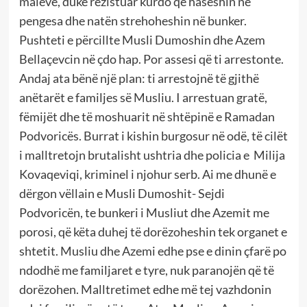
maleve, duke rezistuar kurdo që haseshin në
pengesa dhe natën strehoheshin në bunker.
Pushteti e përcillte Musli Dumoshin dhe Azem
Bellaçevcin në çdo hap. Por assesi që ti arrestonte.
Andaj ata bënë një plan: ti arrestojnë të gjithë
anëtarët e familjes së Musliu. I arrestuan gratë,
fëmijët dhe të moshuarit në shtëpinë e Ramadan
Podvoricës. Burrat i kishin burgosur në odë, të cilët
i malltretojn brutalisht ushtria dhe policia e Milija
Kovaqeviqi, kriminel i njohur serb. Ai me dhunë e
dërgon vëllain e Musli Dumoshit- Sejdi
Podvoricën, te bunkeri i Musliut dhe Azemit me
porosi, që këta duhej të dorëzoheshin tek organet e
shtetit. Musliu dhe Azemi edhe pse e dinin çfarë po
ndodhë me familjaret e tyre, nuk paranojën që të
dorëzohen. Malltretimet edhe më tej vazhdonin