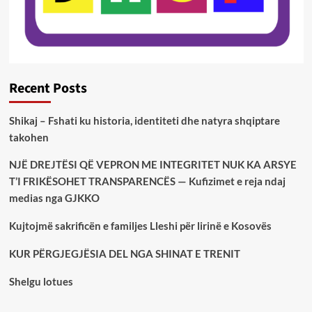
Recent Posts
Shikaj – Fshati ku historia, identiteti dhe natyra shqiptare
takohen
NJË DREJTËSI QË VEPRON ME INTEGRITET NUK KA ARSYE
T’I FRIKËSOHET TRANSPARENCËS — Kufizimet e reja ndaj
medias nga GJKKO
Kujtojmë sakrificën e familjes Lleshi për lirinë e Kosovës
KUR PËRGJEGJËSIA DEL NGA SHINAT E TRENIT
Shelgu lotues