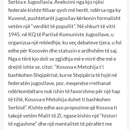
Serbia e Jugosllavia. Aneksimi nga kjo njësi
federale kishte filluar qysh më herët, ndërsa nga ky
Kuvend, pushtetarët jugosllav kërkonin formalisht
vetëm një “verdikt të popullit”. Në shkurt të vitit
1945, në KQ të Partisë Komuniste Jugosllave, u
organizua një mbledhje, ku veç debateve tjera, u fol
edhe për Kosovën dhe statusin e ardhshëm të saj.
Nga e tërë kjo doli se zgjidhja më e mirë dhe më e
drejtë ishte se, citoi: “Kosova e Metohija t’i
bashkohen Shqipërisë, kurse Shqipëria të hyjë në
federatën jugosllave, por, meqenëse rrethanat
ndërkombëtare nuk ishin të favorshme për një hap
të tillë, Kosova e Metohija duhet ti bashkohen
Serbisë”. Kishte edhe aso propozime që Kosova ti
takojë vetëm Malit të Zi, ngase kishin një “histori
të ngjashme” dhe një mentalitet të përafërt me