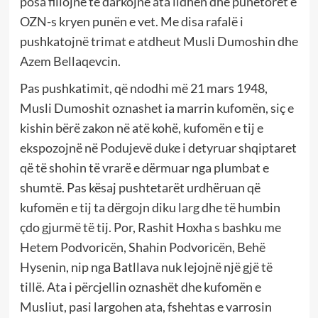
posa fillojnë të darkojnë ata lidhën dhe punëtorët e
OZN-s kryen punën e vet. Me disa rafalë i
pushkatojnë trimat e atdheut Musli Dumoshin dhe
Azem Bellaqevcin.
Pas pushkatimit, që ndodhi më 21 mars 1948,
Musli Dumoshit oznashet ia marrin kufomën, siç e
kishin bërë zakon në atë kohë, kufomën e tij e
ekspozojnë në Podujevë duke i detyruar shqiptaret
që të shohin të vrarë e dërmuar nga plumbat e
shumtë. Pas kësaj pushtetarët urdhëruan që
kufomën e tij ta dërgojn diku larg dhe të humbin
çdo gjurmë të tij. Por, Rashit Hoxha s bashku me
Hetem Podvoricën, Shahin Podvoricën, Behë
Hysenin, nip nga Batllava nuk lejojnë një gjë të
tillë. Ata i përcjellin oznashët dhe kufomën e
Musliut, pasi largohen ata, fshehtas e varrosin