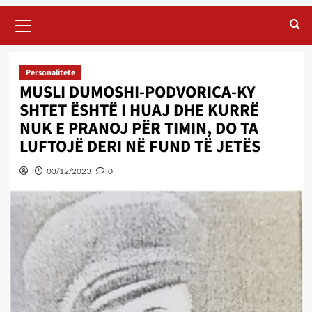
Primary
Menu
Personalitete
MUSLI DUMOSHI-PODVORICA-KY
SHTET ËSHTË I HUAJ DHE KURRË
NUK E PRANOJ PËR TIMIN, DO TA
LUFTOJË DERI NË FUND TË JETËS
03/12/2023
0