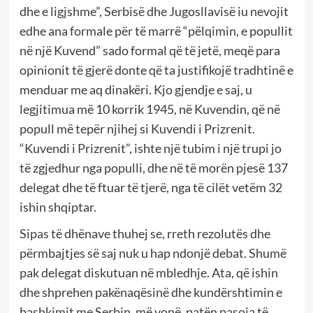
dhe e ligjshme”, Serbisë dhe Jugosllavisë iu nevojit
edhe ana formale për të marrë “pëlqimin, e popullit
në një Kuvend” sado formal që të jetë, meqë para
opinionit të gjerë donte që ta justifikojë tradhtinë e
menduar me aq dinakëri. Kjo gjendje e saj, u
legjitimua më 10 korrik 1945, në Kuvendin, që në
popull më tepër njihej si Kuvendi i Prizrenit.
“Kuvendi i Prizrenit”, ishte një tubim i një trupi jo
të zgjedhur nga populli, dhe në të morën pjesë 137
delegat dhe të ftuar të tjerë, nga të cilët vetëm 32
ishin shqiptar.
Sipas të dhënave thuhej se, rreth rezolutës dhe
përmbajtjes së saj nuk u hap ndonjë debat. Shumë
pak delegat diskutuan në mbledhje. Ata, që ishin
dhe shprehen pakënaqësinë dhe kundërshtimin e
bashkimit me Serbin, më vonë, patën pasoja të