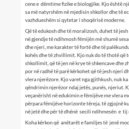
cene e dëmtime fizike e biologjike. Kjo është n
sa më natyrshëm në mjedisin shkollor dhe të ecë 
vazhdueshëm si qytetar i shoqërisë moderne.
Që të edukosh dhe të moralizosh, duhet të jesh v
në gjendje të ndihmosh fëmijën më shumë sesa 
dhe njeri, me karakter të fortë dhe të palëkund
kohës dhe të zhvillimit. Kjo nuk do të thotë që 
shkollimit, që të jen në krye të shkencave dhe z
por në radhë të parë kërkohet që të jesh njeri d
vlera njerëzore. Kjo varet nga gjithkush, nuk ka
qëndrimin njerëzor ndaj jetës, punës, njeriut. 
veçanërisht në edukimin e fëmijëve me vlera m
përpara fëmijëve horizonte tëreja, të zgjojnë k
në jetë dhe për të dhënë secili ndihmesën e tij
Koha kërkon që anëtarët e familjes të jenë mod