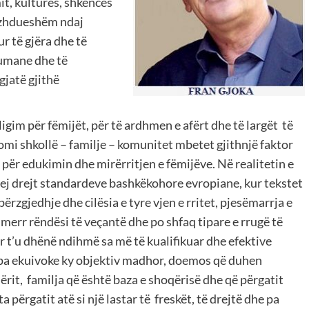
mit, kulturës, shkencës
vazhdueshëm ndaj
r të gjëra dhe të
 humane dhe të
gjatë gjithë
ligim për fëmijët, për të ardhmen e afërt dhe të largët të
inomi shkollë – familje – komunitet mbetet gjithnjë faktor
ër edukimin dhe mirërritjen e fëmijëve. Në realitetin e
 tej drejt standardeve bashkëkohore evropiane, kur tekstet
zgjedhje dhe cilësia e tyre vjen e rritet, pjesëmarrja e
merr rëndësi të veçantë dhe po shfaq tipare e rrugë të
r t’u dhënë ndihmë sa më të kualifikuar dhe efektive
e pa ekuivoke ky objektiv madhor, doemos që duhen
rit, familja që është baza e shoqërisë dhe që përgatit
a përgatit atë si një lastar të freskët, të drejtë dhe pa