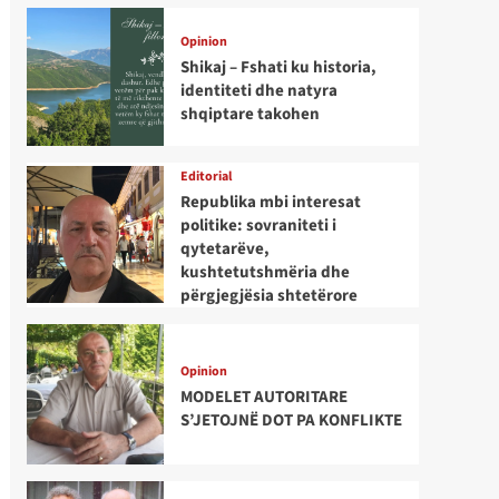
Opinion
Shikaj – Fshati ku historia,
identiteti dhe natyra
shqiptare takohen
Editorial
Republika mbi interesat
politike: sovraniteti i
qytetarëve,
kushtetutshmëria dhe
përgjegjësia shtetërore
Opinion
MODELET AUTORITARE
S’JETOJNË DOT PA KONFLIKTE