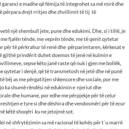
jë garanci e madhe që fëmija të integrohet sa më mirë dhe
përpara drejt rritjes dhe zhvillimit të tij të
etë një shembull jete, pune dhe edukimi. Dhe, si i tillë, je
me fjalën tënde, me veprën tënde, me të qenit qytetar
ur për të përkrahur të renë dhe përparimtaren, kërkesat e
të gjithë prindërit duhet doemos të jenë në kulmin e
hvillimeve, sepse këto janë raste që nuk i gjen me bollëk,
he qytetar i denjë, që të transmetosh në jetë dhe në punë
 të bëj as me përgatitjen shkencore dhe sociale, por me
Kjo ka shumë rëndësi në edukimin e njeriut dhe
orale dhe humane, por edhe me përpjekje për të celur
ureshtjen e tyre si dhe dëshira dhe vendosmëri për të ecur
 në këtë shoqëri ku ne jetojmë sot.
el në shfrytëzimin sa më racional të kohës për t`u marrë