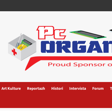
Art Kulture
Reportazh
Histori
Intervista
Forum
T