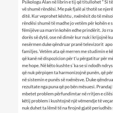
Psikologu Alan në librin e tij që titullohet ” Si t
vë shumë rëndësi. Me pak fjalë ai thotë se njer
ditë. Kur veprohet kështu , nxënësit do të mës
rëndësi shumë të madhe jo vetëm për kohën e shk
fëmijëve ua marrin kohën edhe prindërit. Jo rr
dorës së dytë, ose në dimër kur nuk i krijojnë k
nesërmen duke qëndruar pranë televizorit apo k
familjes. Vetëm ata që merren me studimin e kë
që kanë në dispozicion për t’u përgatitur për m
me hope. Në këto kushte s`ka se si ndodh ndrysh
që nuk përpiqen ta harmonizojnë punën, që për
në sistemin e punës së nxënësve. Duke qëndruar
rezultate nga puna që po bën mësuesi. Prandaj 
mbetet problem përfundimtar në rritjen e cilës
këtij problem i kushtojnë një vëmendje të veça
nuk duhet ta lëmë të na firojnë gjatë periudhës