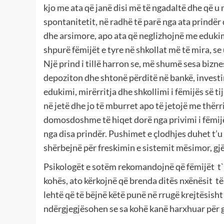
kjo me ata që janë disi më të ngadaltë dhe që u 
spontanitetit, në radhë të parë nga ata prindër
dhe arsimore, apo ata që neglizhojnë me edukim
shpurë fëmijët e tyre në shkollat më të mira, se 
Një prind i tillë harron se, më shumë sesa bizn
depoziton dhe shtonë përditë në bankë, investi
edukimi, mirërritja dhe shkollimi i fëmijës së tij
në jetë dhe jo të mburret apo të jetojë me thërr
domosdoshme të hiqet dorë nga privimi i fëmijë
nga disa prindër. Pushimet e çlodhjes duhet t’
shërbejnë për freskimin e sistemit mësimor, gjë
Psikologët e sotëm rekomandojnë që fëmijët t`i
kohës, ato kërkojnë që brenda ditës nxënësit të 
lehtë që të bëjnë këtë punë në rrugë krejtësisht
ndërgjegjësohen se sa kohë kanë harxhuar për