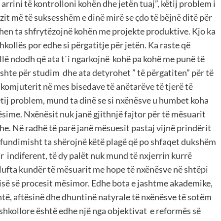
ë arrini të kontrolloni kohën dhe jetën tuaj”, këtij problem i
ëzit më të suksesshëm e dinë mirë se çdo të bëjnë ditë për
ohen ta shfrytëzojnë kohën me projekte produktive. Kjo ka
ollës por edhe si përgatitje për jetën. Ka raste që
allë ndodh që ata t`i ngarkojnë kohë pa kohë me punë të
ushte për studim dhe ata detyrohet ” të përgatiten” për të
omjuterit në mes bisedave të anëtarëve të tjerë të
tij problem, mund ta dinë se si nxënësve u humbet koha
ësime. Nxënësit nuk janë gjithnjë fajtor për të mësuarit
e. Në radhë të parë janë mësuesit pastaj vijnë prindërit
fundimisht ta shërojnë këtë plagë që po shfaqet dukshëm
 indiferent, të dy palët nuk mund të nxjerrin kurrë
lufta kundër të mësuarit me hope të nxënësve në shtëpi
isë së procesit mësimor. Edhe bota e jashtme akademike,
ntë, aftësinë dhe dhuntinë natyrale të nxënësve të sotëm
 shkollore është edhe një nga objektivat e reformës së