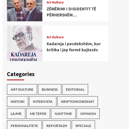
Art Kulture
ZËMËRIMI I DISIDENTIT TË
PËRHERSHËM…
Art Kulture
Kadareja i pavdekshëm, kur
kritika i jep formë kujtesës
Categories
ART KULTURE
BUSINESS
EDITORIAL
HISTORI
INTERVISTA
KRIPTOMONEDHAT
LAJME
ME TEPER
NJOFTIME
OPINION
PERSONALITETE
REPORTAZH
SPECIALE