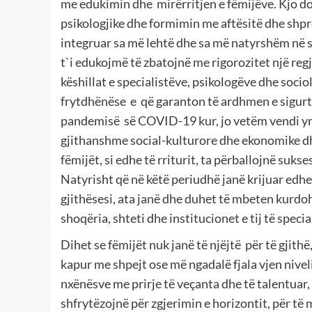
me edukimin dhe mirërritjen e fëmijëve. Kjo do
psikologjike dhe formimin me aftësitë dhe shp
integruar sa më lehtë dhe sa më natyrshëm në 
t`i edukojmë të zbatojnë me rigorozitet një reg
këshillat e specialistëve, psikologëve dhe soc
frytdhënëse e që garanton të ardhmen e sigurt 
pandemisë së COVID-19 kur, jo vetëm vendi ynë,
gjithanshme social-kulturore dhe ekonomike dhe
fëmijët, si edhe të rriturit, ta përballojnë suks
Natyrisht që në këtë periudhë janë krijuar edhe
gjithësesi, ata janë dhe duhet të mbeten kurdoh
shoqëria, shteti dhe institucionet e tij të specia
Dihet se fëmijët nuk janë të njëjtë për të gjithë
kapur me shpejt ose më ngadalë fjala vjen nivel
nxënësve me prirje të veçanta dhe të talentuar
shfrytëzojnë për zgjerimin e horizontit, për të 