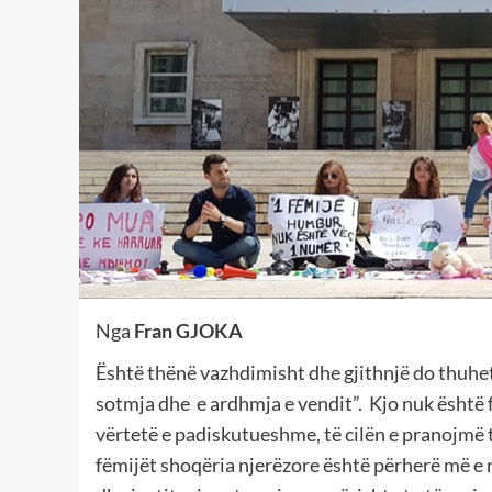
Nga
Fran GJOKA
Është thënë vazhdimisht dhe gjithnjë do thuhet
sotmja dhe e ardhmja e vendit”. Kjo nuk është f
vërtetë e padiskutueshme, të cilën e pranojmë t
fëmijët shoqëria njerëzore është përherë më e