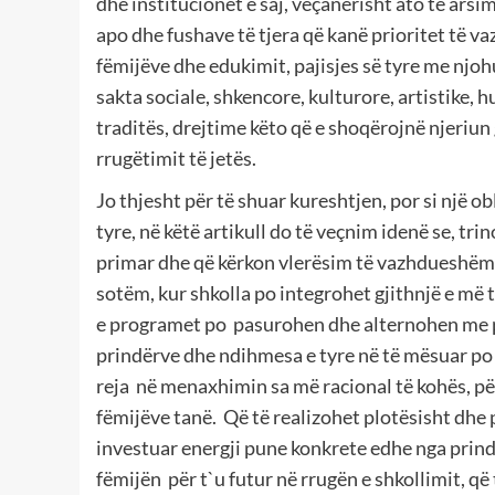
dhe institucionet e saj, veçanërisht ato të arsi
apo dhe fushave të tjera që kanë prioritet të 
fëmijëve dhe edukimit, pajisjes së tyre me njohu
sakta sociale, shkencore, kulturore, artistike,
traditës, drejtime këto që e shoqërojnë njeriun 
rrugëtimit të jetës.
Jo thjesht për të shuar kureshtjen, por si një ob
tyre, në këtë artikull do të veçnim idenë se, tr
primar dhe që kërkon vlerësim të vazhdueshëm p
sotëm, kur shkolla po integrohet gjithnjë e më
e programet po pasurohen dhe alternohen me për
prindërve dhe ndihmesa e tyre në të mësuar po 
reja në menaxhimin sa më racional të kohës, pë
fëmijëve tanë. Që të realizohet plotësisht dh
investuar energji pune konkrete edhe nga prindë
fëmijën për t`u futur në rrugën e shkollimit, që t