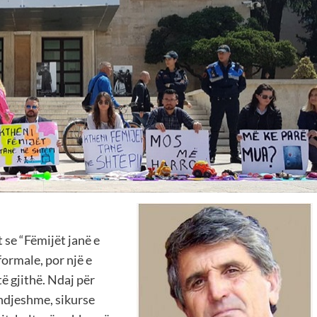
 se “Fëmijët janë e
ormale, por një e
ë gjithë. Ndaj për
 ndjeshme, sikurse