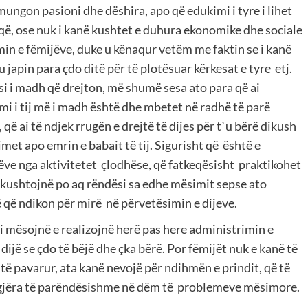
mungon pasioni dhe dëshira, apo që edukimi i tyre i lihet
 që, ose nuk i kanë kushtet e duhura ekonomike dhe sociale
in e fëmijëve, duke u kënaqur vetëm me faktin se i kanë
u japin para çdo ditë për të plotësuar kërkesat e tyre etj.
esi i madh që drejton, më shumë sesa ato para që ai
mi i tij më i madh është dhe mbetet në radhë të parë
, që ai të ndjek rrugën e drejtë të dijes për t`u bërë dikush
imet apo emrin e babait të tij. Sigurisht që është e
ve nga aktivitetet çlodhëse, që fatkeqësisht praktikohet
u kushtojnë po aq rëndësi sa edhe mësimit sepse ato
 që ndikon për mirë në përvetësimin e dijeve.
 mësojnë e realizojnë herë pas here administrimin e
dijë se çdo të bëjë dhe çka bërë. Por fëmijët nuk e kanë të
 të pavarur, ata kanë nevojë për ndihmën e prindit, që të
 gjëra të parëndësishme në dëm të problemeve mësimore.