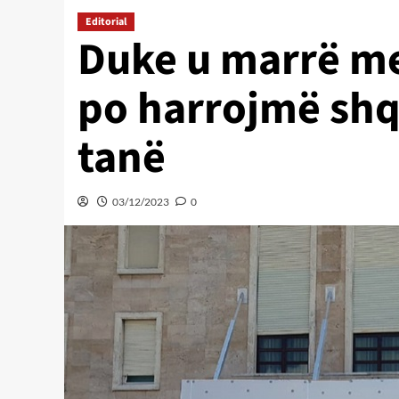
Editorial
Duke u marrë m
po harrojmë shq
tanë
03/12/2023
0