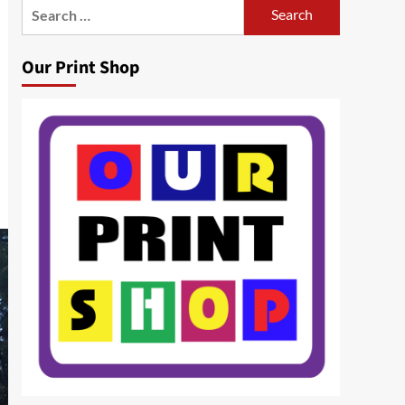
Search
for:
Our Print Shop