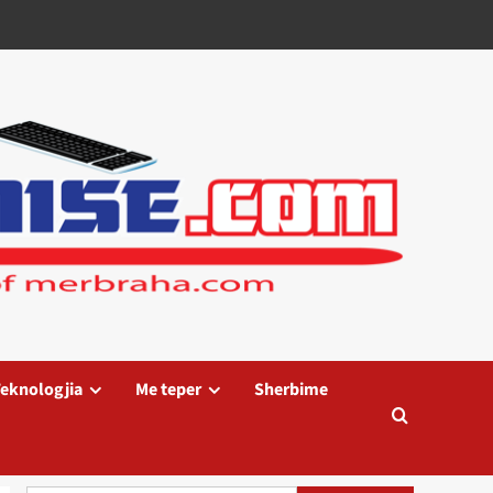
eknologjia
Me teper
Sherbime