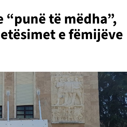
e “punë të mëdha”,
etësimet e fëmijëve