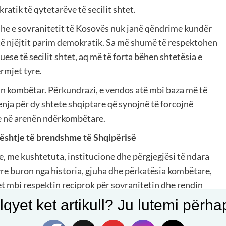
atik të qytetarëve të secilit shtet.
 dhe e sovranitetit të Kosovës nuk janë qëndrime kundër
e të njëjtit parim demokratik. Sa më shumë të respektohen
ese të secilit shtet, aq më të forta bëhen shtetësia e
rmjet tyre.
tin kombëtar. Përkundrazi, e vendos atë mbi baza më të
ja për dy shtete shqiptare që synojnë të forcojnë
re në arenën ndërkombëtare.
çështje të brendshme të Shqipërisë
, me kushtetuta, institucione dhe përgjegjësi të ndara
re buron nga historia, gjuha dhe përkatësia kombëtare,
et mbi respektin reciprok për sovranitetin dhe rendin
qyet ket artikull? Ju lutemi përhapn
dhen me qeverisjen e brendshme të Republikës së