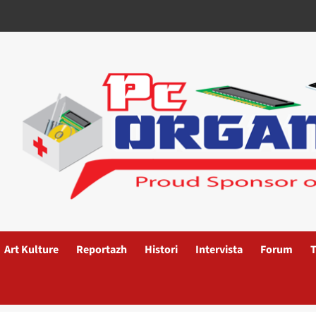
Art Kulture
Reportazh
Histori
Intervista
Forum
T