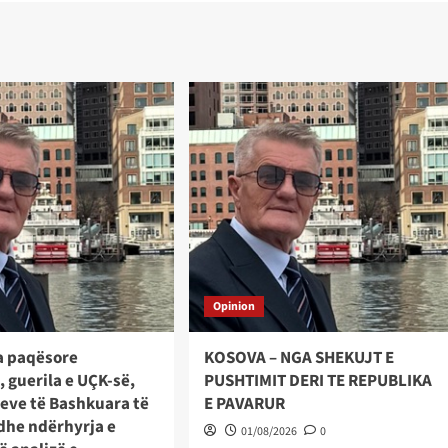
Opinion
a paqësore
KOSOVA – NGA SHEKUJT E
, guerila e UÇK-së,
PUSHTIMIT DERI TE REPUBLIKA
eteve të Bashkuara të
E PAVARUR
dhe ndërhyrja e
01/08/2026
0