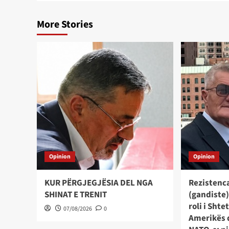
More Stories
Opinion
Opinion
KUR PËRGJEGJËSIA DEL NGA
Rezistenc
SHINAT E TRENIT
(gandiste)
roli i Sht
07/08/2026
0
Amerikës 