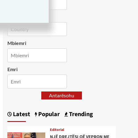
Country
Mbiemri
Emri
Antarësohu
Latest
Popular
Trending
Editorial
NJË DREJTËSI QË VEPRON ME