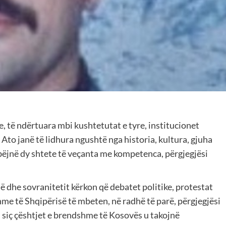
, të ndërtuara mbi kushtetutat e tyre, institucionet
Ato janë të lidhura ngushtë nga historia, kultura, gjuha
bëjnë dy shtete të veçanta me kompetenca, përgjegjësi
së dhe sovranitetit kërkon që debatet politike, protestat
me të Shqipërisë të mbeten, në radhë të parë, përgjegjësi
u siç çështjet e brendshme të Kosovës u takojnë