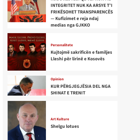
INTEGRITET NUK KA ARSYE T’I
FRIKËSOHET TRANSPARENCËS
— Kufizimet e reja ndaj
medias nga GJKKO
Personalitete
Kujtojmë sakrificën e familjes
Lleshi për lirinë e Kosovës
Opinion
KUR PËRGJEGJËSIA DEL NGA
SHINAT E TRENIT
Art Kulture
Shelgu lotues