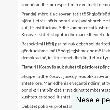
kombëtar dhe me respektimin e vullnetit demokr
Prandaj, mbrojtja e sovranitetit të Shqipërisë
njëra-tjetrës; përkundrazi, ato janë shprehje 
kufijtë institucionalë dhe kompetencat kushtetu
Kosovës, shteti shqiptar dhe marrëdhëniet ndë
Respektimi i këtij parimi nuk e zbeh solidarite
qëndrueshme, më të përgjegjshme dhe më të den
demokracinë, institucionet dhe dinjitetin e ty
Flamuri i Kosovës nuk duhet të përdoret për 
Shqipëria dhe Kosova janë dy republika sovrane
shtetërore. Marrëdhënia e veçantë ndërmjet ty
por pikërisht për këtë arsye duhet të mbështet
kushtetues të secilit shtet.
Nese e pel
Debatet politike, protestat dhe proceset që li