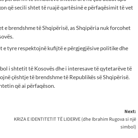
on që secili shtet të ruajë qartësinë e përfaqësimit të vet
et e brendshme të Shqipërisë, as Shqipëria nuk forcohet
sovës.
 e tyre respektojnë kufijtë e përgjegjësive politike dhe
ol i shtetit të Kosovës dhe i interesave të qytetarëve të
jtojnë çështje të brendshme të Republikës së Shqipërisë.
tetin që ai përfaqëson.
Next:
KRIZA E IDENTITETIT TË LIDERVE (dhe Ibrahim Rugova si një
simbol)