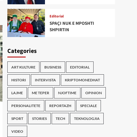
Editorial
SPAÇI NUK E MPOSHTI
SHPIRTIN
Categories
ART KULTURE
BUSINESS
EDITORIAL
HISTORI
INTERVISTA
KRIPTOMONEDHAT
LAJME
ME TEPER
NJOFTIME
OPINION
PERSONALITETE
REPORTAZH
SPECIALE
SPORT
STORIES
TECH
TEKNOLOGJIA
VIDEO