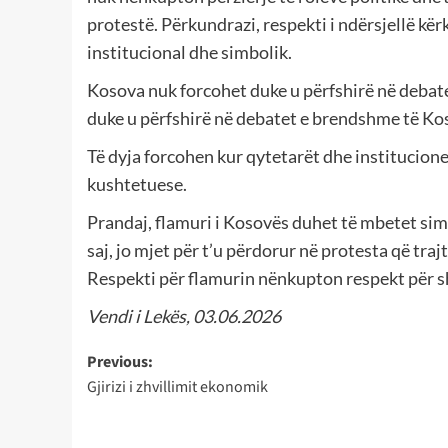
protestë. Përkundrazi, respekti i ndërsjellë kërk
institucional dhe simbolik.
Kosova nuk forcohet duke u përfshirë në debat
duke u përfshirë në debatet e brendshme të Ko
Të dyja forcohen kur qytetarët dhe institucionet
kushtetuese.
Prandaj, flamuri i Kosovës duhet të mbetet simb
saj, jo mjet për t’u përdorur në protesta që tra
Respekti për flamurin nënkupton respekt për sh
Vendi i Lekës, 03.06.2026
Post
Previous:
Gjirizi i zhvillimit ekonomik
navigation