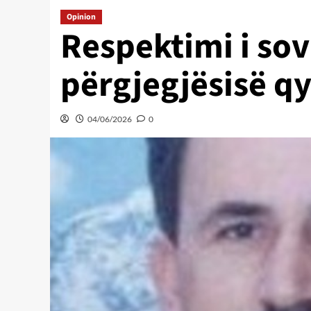
Opinion
Respektimi i sov
përgjegjësisë qy
04/06/2026
0