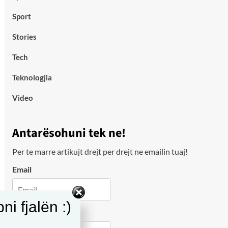
Sport
Stories
Tech
Teknologjia
Video
Antarësohuni tek ne!
Per te marre artikujt drejt per drejt ne emailin tuaj!
Email
i fjalën :)
City