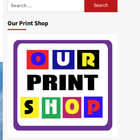
Search
for:
Our Print Shop