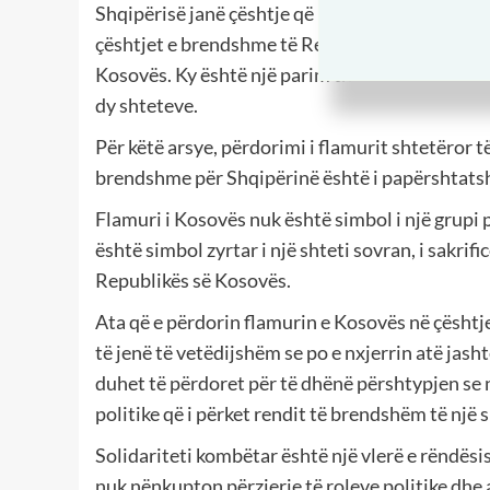
Shqipërisë janë çështje që u përkasin para së g
çështjet e brendshme të Republikës së Kosovës 
Kosovës. Ky është një parim themelor i shtetë
dy shteteve.
Për këtë arsye, përdorimi i flamurit shtetëror 
brendshme për Shqipërinë është i papërshtatsh
Flamuri i Kosovës nuk është simbol i një grupi p
është simbol zyrtar i një shteti sovran, i sakrif
Republikës së Kosovës.
Ata që e përdorin flamurin e Kosovës në çështj
të jenë të vetëdijshëm se po e nxjerrin atë jas
duhet të përdoret për të dhënë përshtypjen se nj
politike që i përket rendit të brendshëm të një s
Solidariteti kombëtar është një vlerë e rëndësi
nuk nënkupton përzierje të roleve politike dhe