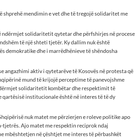
 të shprehë mendimin e vet dhe të tregojë solidaritet me
ë ndërmjet solidaritetit qytetar dhe përfshirjes në procese
ndshëm të një shteti tjetër. Ky dallim nuk është
urës demokratike dhe i marrëdhënieve të shëndosha
e angazhimi aktiv i qytetarëve të Kosovës në protesta që
hqipërinë mund të krijojë perceptime të panevojshme
dërmjet solidaritetit kombëtar dhe respektimit të
 e qartësisë institucionale është në interes të të dy
qipërisë nuk matet me përzierjen e roleve politike apo
-tjetrës. Ajo matet me respektin reciprok ndaj
me mbështetjen në çështjet me interes të përbashkët