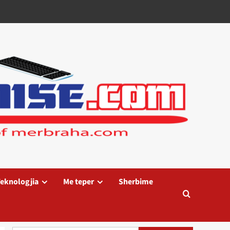
eknologjia
Me teper
Sherbime