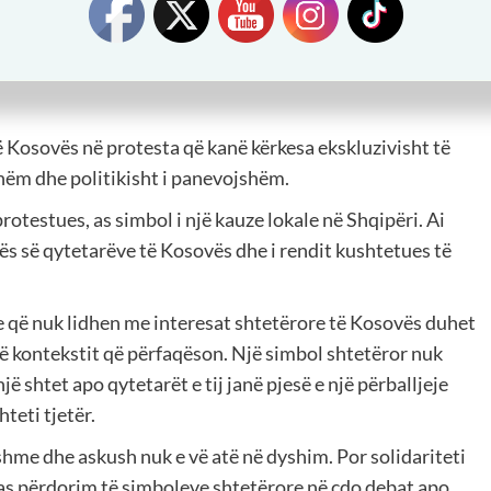
jithash qytetarëve të Shqipërisë. Në të njëjtën mënyrë,
janë përgjegjësi e qytetarëve dhe institucioneve të
sisë demokratike dhe i marrëdhënieve normale ndërmjet
të Kosovës në protesta që kanë kërkesa ekskluzivisht të
ëm dhe politikisht i panevojshëm.
rotestues, as simbol i një kauze lokale në Shqipëri. Ai
icës së qytetarëve të Kosovës dhe i rendit kushtetues të
e që nuk lidhen me interesat shtetërore të Kosovës duhet
htë kontekstit që përfaqëson. Një simbol shtetëror nuk
ë shtet apo qytetarët e tij janë pjesë e një përballjeje
hteti tjetër.
shme dhe askush nuk e vë atë në dyshim. Por solidariteti
 as përdorim të simboleve shtetërore në çdo debat apo