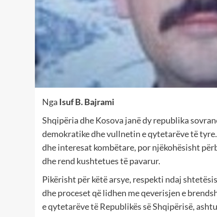
Nga
Isuf B. Bajrami
Shqipëria dhe Kosova janë dy republika sovrane
demokratike dhe vullnetin e qytetarëve të tyre. 
dhe interesat kombëtare, por njëkohësisht për
dhe rend kushtetues të pavarur.
Pikërisht për këtë arsye, respekti ndaj shtetësi
dhe proceset që lidhen me qeverisjen e brendsh
e qytetarëve të Republikës së Shqipërisë, asht