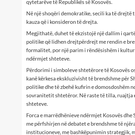
qytetarëve të Republikës së Kosovës.
Në një shoqëri demokratike, secili ka të drejtë
kauza që i konsideron të drejta.
Megjithatë, duhet të ekzistojë një dallim i qart
politike që lidhen drejtpërdrejt me rendin e bre
formalitet, por një parim i rëndësishëm i kult
ndërmjet shteteve.
Përdorimi i simboleve shtetërore të Kosovës os
kanë kërkesa ekskluzivisht të brendshme për S
politike dhe të zbehë kufirin e domosdoshëm n
sovranitetit shtetëror. Në raste të tilla, ruajtja
shteteve.
Forca e marrëdhënieve ndërmjet Kosovës dhe Sh
me përfshirjen në debatet e brendshme të njëra
institucioneve, me bashkëpunimin strategjik, 