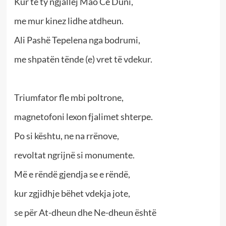
Kur te ty ngjallej Mao Ce Duni,
me mur kinez lidhe atdheun.
Ali Pashë Tepelena nga bodrumi,
me shpatën tënde (e) vret të vdekur.
Triumfator fle mbi poltrone,
magnetofoni lexon fjalimet shterpe.
Po si kështu, ne na rrënove,
revoltat ngrijnë si monumente.
Më e rëndë gjendja se e rëndë,
kur zgjidhje bëhet vdekja jote,
se për At-dheun dhe Ne-dheun është