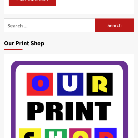
Search
for:
Our Print Shop