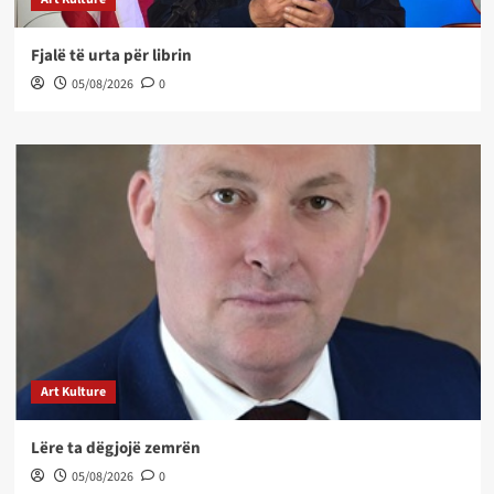
Fjalë të urta për librin
05/08/2026
0
Art Kulture
Lëre ta dëgjojë zemrën
05/08/2026
0