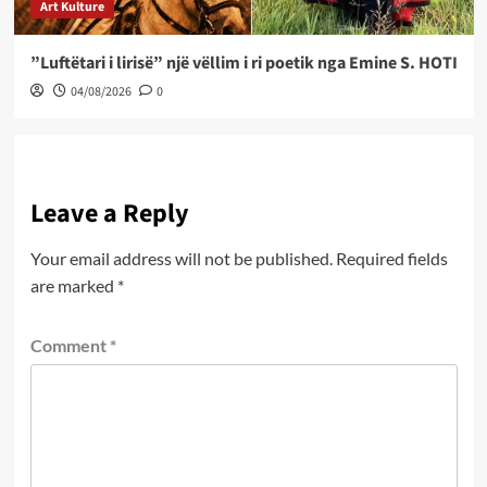
Art Kulture
”Luftëtari i lirisë” një vëllim i ri poetik nga Emine S. HOTI
04/08/2026
0
Leave a Reply
Your email address will not be published.
Required fields
are marked
*
Comment
*