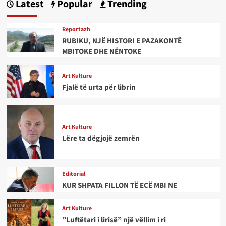
Latest
Popular
Trending
Reportazh
RUBIKU, NJË HISTORI E PAZAKONTË
MBITOKE DHE NËNTOKE
Art Kulture
Fjalë të urta për librin
Art Kulture
Lëre ta dëgjojë zemrën
Editorial
KUR SHPATA FILLON TË ECË MBI NE
Art Kulture
”Luftëtari i lirisë” një vëllim i ri