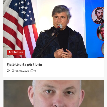
Art Kulture
Fjalë të urta për librin
05/08/2026
0