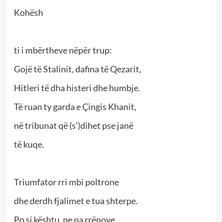
Kohësh
ti i mbërtheve nëpër trup:
Gojë të Stalinit, dafina të Qezarit,
Hitleri të dha histeri dhe humbje.
Të ruan ty garda e Çingis Khanit,
në tribunat që (s’)dihet pse janë
të kuqe.
Triumfator rri mbi poltrone
dhe derdh fjalimet e tua shterpe.
Po si kështu, ne na rrënove,