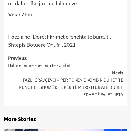
medalion flakja e medalioneve.
Visar Zhiti
————————————
Poezia në “Dorëshkrimet e fshehta të burgut”,
Shtëpia Botuese Onufri, 2021
Post
Previous:
Babë e bir në shërbim të kombit
navigation
Next:
FAZLI GRAJÇEVCI – PËR TOKËN E KOMBIN DUHET TË
PUNOHET SHUMË DHE PËR TË MBROJTUR ATË DUHET
EDHE TË FALET JETA
More Stories