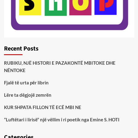
Recent Posts
RUBIKU, NJË HISTORI E PAZAKONTË MBITOKE DHE
NËNTOKE
Fjalë të urta për librin
Lëre ta dëgjojë zemrën
KUR SHPATA FILLON TË ECË MBI NE
”Luftëtari i lirisë” një vëllim i ri poetik nga Emine S. HOTI
Categories