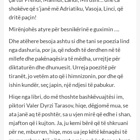
shokëve që s’janë më Adriatiku, Vasoja, Linci, që
dritë paçin!
Mirënjohës atyre për besnikërinë e guximin ….
Dhe atëhere besoja ashtu si dhe tani se poezia lind
nga dashuria, por ja, që ndodh të derdhen në të
mllefe dhe pakënaqësira të mëdha, urrejtje për
diktaturën dhe dhunuesit. Urreja poezitë për
tiranët, jo vetëm ato që i himnizonin, por dhe që
ishin kundër, seç japin, një ndjesi të pabukur.
Hiqe nga libri, do më thoshte bashkëvuajtësi im,
piktori Valer Dyrzi Tarasov, hiqe, dëgjomë mua, se
ata janë aq të poshtër, sa u vjen mirë që edhe i shan,
mjafton që i kujton. Ja, ju kemi bërë që të shkruani
për ne, mburren, hiqe, mos ua jep këtë kënaqësi të