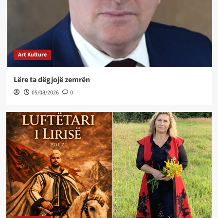
Art Kulture
Lëre ta dëgjojë zemrën
05/08/2026
0