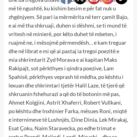
më të ngushtë, ku kishim besim e për fat nuk u
zhgënjyem. Së pari ia mërmërita në terr çamit Bajo,
e ai më tha shkruaji, duhen si dëshmi, se ti mund të
vritesh në minierë, por këto duhet të mbeten, i
ruajmë ne, i mësojmë përmendësh… e kam treguar
dhe në librat e mi që ai pastaj ia tregoi poezitë e
mia shkrimtarit Zyd Morava e ai kapitan Maks
Rakipajt, sot përkthyes i qindra poezive, Lam
Spahisë, përkthyes veprash të mëdha, po kështu i
lexuan dhe shkrimtari tjetër Halil Laze, të tjerë që
shkruanin fshehurazi a që do të botonin më pas,
Ahmet Kolgjini, Astrit Xhaferri, Robert Vullkani,
po kështu dhe Inxhinier Farka, mësues Roni, miqtë
e internimeve të Lushnjës, Dine Dinia, Lek Mirakaj,
Esat Çoku, Naim Staravecka, po edhe trimat e
çartur Prendi, Malindi, Landi, Mirushi… dhe ca