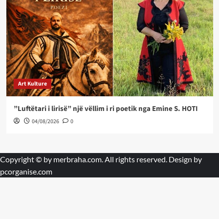
Art Kulture
”Luftëtari i lirisë” një vëllim i ri poetik nga Emine S. HOTI
04/08/2026
0
Copyright © by
merbraha.com
. All rights reserved. Design by
pcorganise.com