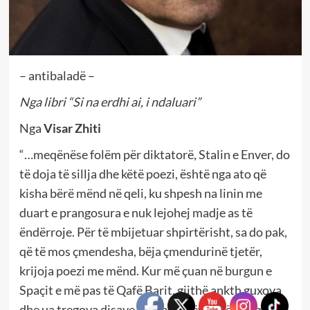
– antibaladë –
Nga libri “Si na erdhi ai, i ndaluari”
Nga
Visar Zhiti
“…meqënëse folëm për diktatorë, Stalin e Enver, do
të doja të sillja dhe këtë poezi, është nga ato që
kisha bërë mënd në qeli, ku shpesh na linin me
duart e prangosura e nuk lejohej madje as të
ëndërroje. Për të mbijetuar shpirtërisht, sa do pak,
që të mos çmendesha, bëja çmendurinë tjetër,
krijoja poezi me mënd. Kur më çuan në burgun e
Spaçit e më pas të Qafë Barit, gjithë ankth guxova
dhe ua tregova disave prej bashkëvuajtësve, miqve