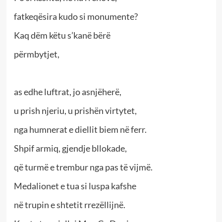
fatkeqësira kudo si monumente?
Kaq dëm këtu s’kanë bërë
përmbytjet,
as edhe luftrat, jo asnjëherë,
u prish njeriu, u prishën virtytet,
nga humnerat e diellit biem në ferr.
Shpif armiq, gjendje bllokade,
që turmë e trembur nga pas të vijmë.
Medalionet e tua si luspa kafshe
në trupin e shtetit rrezëllijnë.