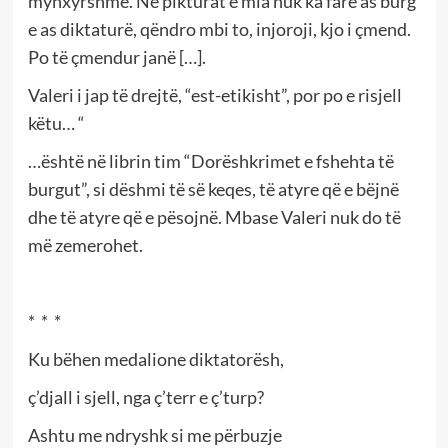
mynxyrshme. Në pikturat e mia nuk ka fare as burg
e as diktaturë, qëndro mbi to, injoroji, kjo i çmend.
Po të çmendur janë […].
Valeri i jap të drejtë, “est-etikisht”, por po e risjell
këtu… “
…është në librin tim “Dorëshkrimet e fshehta të
burgut”, si dëshmi të së keqes, të atyre që e bëjnë
dhe të atyre që e pësojnë. Mbase Valeri nuk do të
më zemerohet.
* * *
Ku bëhen medalione diktatorësh,
ç’djall i sjell, nga ç’terr e ç’turp?
Ashtu me ndryshk si me përbuzje