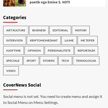
poetik nga Emine S. HOTI
Categories
ART KULTURE
BUSINESS
EDITORIAL
HISTORI
INTERVISTA
KRIPTOMONEDHAT
LAJME
ME TEPER
NJOFTIME
OPINION
PERSONALITETE
REPORTAZH
SPECIALE
SPORT
STORIES
TECH
TEKNOLOGJIA
VIDEO
CoverNews Social
Social menu is not set. You need to create menu and assign it
to Social Menu on Menu Settings.