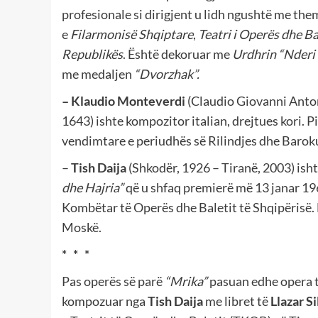
profesionale si dirigjent u lidh ngushtë me the
e
Filarmonisë Shqiptare
,
Teatri i Operës dhe Ba
Republikës
. Është dekoruar me
Urdhrin “Nderi
me medaljen
“Dvorzhak”.
– Klaudio Monteverdi
(Claudio Giovanni Anto
1643) ishte kompozitor italian, drejtues kori. P
vendimtare e periudhës së Rilindjes dhe Baroku
–
Tish Daija
(Shkodër, 1926 – Tiranë, 2003) ish
dhe Hajria”
që u shfaq premierë më 13 janar 19
Kombëtar të Operës dhe Baletit të Shqipërisë. D
Moskë.
* * *
Pas operës së parë
“Mrika”
pasuan edhe opera t
kompozuar nga
Tish Daija
me libret të
Llazar Si