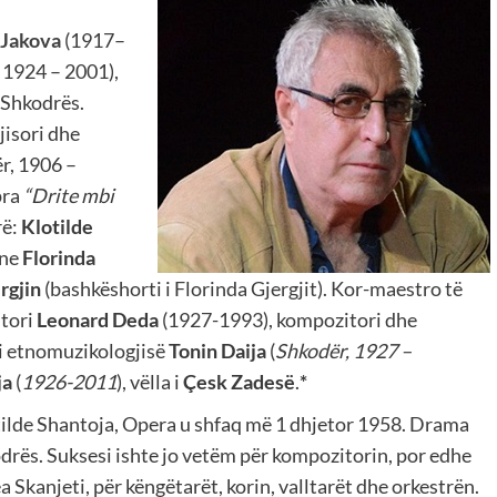
 Jakova
(1917–
 1924 – 2001),
 Shkodrës.
jisori dhe
r, 1906 –
pra
“Drite mbi
rë:
Klotilde
ane
Florinda
rgjin
(bashkëshorti i Florinda Gjergjit). Kor-maestro të
tori
Leonard Deda
(1927-1993),
kompozitori dhe
 i etnomuzikologjisë
Tonin Daija
(
Shkodër, 1927 –
ja
(
1926-2011
), vëlla i
Çesk Zadesë
.
*
tilde Shantoja, Opera u shfaq më 1 dhjetor 1958. Drama
drës. Suksesi ishte jo vetëm për kompozitorin, por edhe
ea Skanjeti, për këngëtarët, korin, valltarët dhe orkestrën.