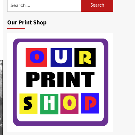
Search
for:
Our Print Shop