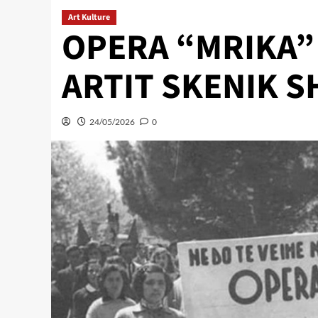
Art Kulture
OPERA “MRIKA” 
ARTIT SKENIK S
24/05/2026
0