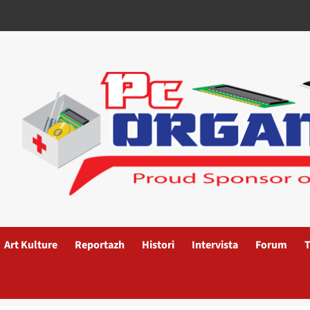
Art Kulture
Reportazh
Histori
Intervista
Forum
T