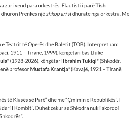
a zuri vend para orkestrës. Flautisti i parë
Tish
 i dhuron Prenkes një
shkop ari
si dhurate nga orkestra. Me
 e Teatrit të Operës dhe Baletit (TOB). Interpretuan:
oaci, 1911 – Tiranë, 1999),
këngëtari bas
Llukë
ula*
(1928-2026),
këngëtari
Ibrahim Tukiqi*
(Shkodër,
 qenë profesor
Mustafa Krantja*
(Kavajë, 1921 – Tiranë,
ës të Klasës së Parë” dhe me “Çmimin e Republikës”. I
“Nderi i Kombit”. Duhet cekur se Shkodra nuk i akordoi
ë Shkodrës”.