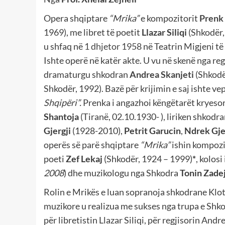
Opera shqiptare
“Mrika”
e kompozitorit
Prenk
1969), me libret të poetit
Llazar Siliqi
(Shkodër,
u shfaq në
1 dhjetor
1958
në Teatrin Migjeni të
Ishte operë në katër akte. U vu në skenë nga reg
dramaturgu shkodran
Andrea Skanjeti
(Shkodë
Shkodër, 1992). Bazë për krijimin e saj ishte ve
Shqipëri”.
Prenka i angazhoi këngëtarët kryeso
Shantoja
(Tiranë, 02.10.1930- ),
liriken shkodr
Gjergji
(1928-2010),
Petrit Garucin
,
Ndrek Gje
operës së parë shqiptare
“Mrika”
ishin kompozi
poeti
Zef Lekaj
(Shkodër, 1924 – 1999)
*
,
kolosi
2008
)
dhe
muzikologu nga Shkodra
Tonin Zade
Rolin e Mrikës e luan sopranoja shkodrane Klo
muzikore u realizua me sukses nga trupa e Shko
për libretistin Llazar Siliqi, për regjisorin Andr