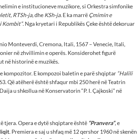
melimin e institucioneve muzikore, si Orkestra simfonike
letit, RTSh-ja,
dhe
KSh-ja.
E ka marrë
Çmimin e
 i Kombit”
. Nga kryetari i Republikës Çeke është dekoruar
nio Monteverdi,
Cremona, Itali
, 1567 – Venecie, Itali,
ionier në zhvillimin e operës. Konsiderohet figurë
t në historinë e muzikës.
te kompozitor. E kompozoi baletin e parë shqiptar
“Halili
63. Që atëherë është shfaqur mbi 250 herë në Teatrin
aija u shkollua në Konservatorin “P. I. Çajkoski” në
ë tjera. Opera e dytë shqiptare është
“Pranvera”
,
e
liqit
. Premiera e saj u shfaq më 12 qershor 1960 në skenën