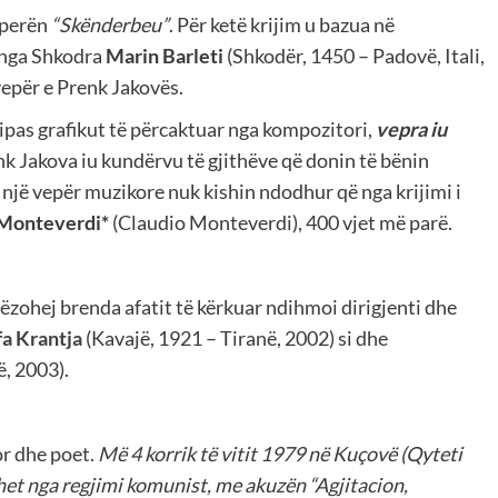
operën
“Skënderbeu”
. Për ketë krijim u bazua në
t nga Shkodra
Marin Barleti
(Shkodër, 1450 – Padovë, Itali,
epër e Prenk Jakovës.
sipas grafikut të përcaktuar nga kompozitori,
vepra iu
nk Jakova iu kundërvu të gjithëve që donin të bënin
 një vepër muzikore nuk kishin ndodhur që nga krijimi i
 Monteverdi*
(Claudio Monteverdi), 400 vjet më parë.
ëzohej brenda afatit të kërkuar ndihmoi dirigjenti dhe
a Krantja
(Kavajë, 1921 – Tiranë, 2002) si dhe
ë, 2003).
r dhe poet.
Më 4 korrik të vitit 1979 në Kuçovë (Qyteti
ohet nga regjimi komunist, me akuzën “Agjitacion,