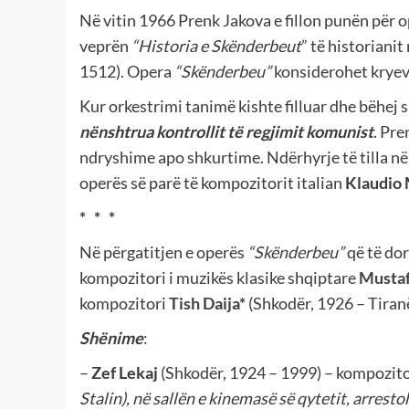
Në vitin 1966 Prenk Jakova e fillon punën për 
veprën
“Historia e Skënderbeut
” të historiani
1512). Opera
“Skënderbeu”
konsiderohet kryev
Kur orkestrimi tanimë kishte filluar dhe bëhej 
nënshtrua kontrollit të regjimit komunist
. Pre
ndryshime apo shkurtime. Ndërhyrje të tilla në
operës së parë të kompozitorit italian
Klaudio
* * *
Në përgatitjen e operës
“Skënderbeu”
që të dor
kompozitori i muzikës klasike shqiptare
Mustaf
kompozitori
Tish Daija
*
(Shkodër, 1926 – Tiran
Shënime
:
–
Zef Lekaj
(Shkodër, 1924 – 1999) – kompozito
Stalin), në sallën e kinemasë së qytetit, arrest