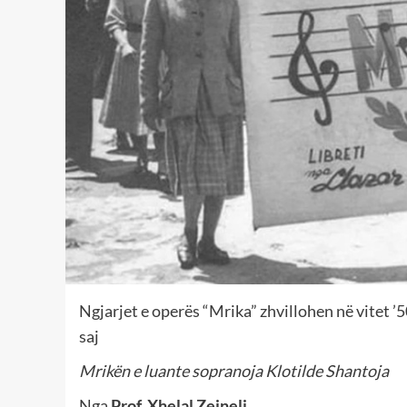
Ngjarjet e operës “Mrika” zhvillohen në vitet ’5
saj
Mrikën e luante sopranoja Klotilde Shantoja
Nga
Prof. Xhelal Zejneli