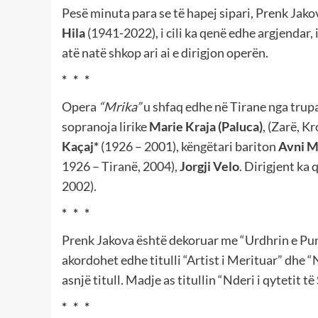
Pesë minuta para se të hapej sipari, Prenk Jakov
Hila
(1941-2022), i cili ka qenë edhe argjendar,
atë natë shkop ari ai e dirigjon operën.
* * *
Opera
“Mrika”
u shfaq edhe në Tirane nga trupa
sopranoja lirike
Marie Kraja (Paluca)
,
(Zarë, Kr
Kaçaj*
(1926 – 2001),
këngëtari bariton
Avni M
1926 – Tiranë, 2004),
Jorgji Velo
. Dirigjent ka
2002).
* * *
Prenk Jakova është dekoruar me “Urdhrin e Pun
akordohet edhe titulli “Artist i Merituar” dhe 
asnjë titull. Madje as titullin “Nderi i qytetit t
* * *