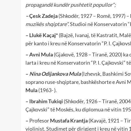
propagandë kundër pushtetit popullor”;
–
Çesk Zadeja
(Shkodër, 1927 – Romë, 1997) – 
muzikës shqiptare”.
Studioi në Konservatorin “P
– Llukë Kaçaj*
(Bajzë, Ivanaj, të Kastratit, Ma
për kanto i kreu në Konservatorin “P. I. Çajkovs
–
Avni Mula
(Gjakovë, 1928 – Tiranë, 2020) ka
larta i kreu në Konservatorin “P. I. Çajkovski” të
–
Nina Odijankova Mula
(Izhevsk, Bashkimi Sov
soprano ruse-shqiptare, bashkëshorte e Avni M
Mula
(1963- ).
–
Ibrahim Tukiqi
(Shkodër, 1926 – Tiranë, 2004)
Çajkovski” të Moskës, ku diplomua në vitin 195
–
Profesor
Mustafa Krantja
(Kavajë, 1921 – Tir
violinist. Studimet për dirigjent i kreu në vitin