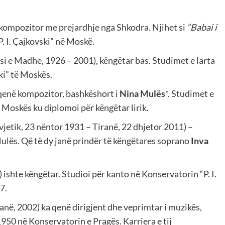
kompozitor me prejardhje nga Shkodra. Njihet si
“Babai i
. I. Çajkovski” në Moskë.
lësi e Madhe, 1926 – 2001),
këngëtar bas. Studimet e larta
ki” të
Moskës.
 qenë kompozitor, bashkëshort i
Nina Mulës
*. Studimet e
Moskës ku diplomoi për këngëtar lirik.
jetik, 23 nëntor 1931 – Tiranë, 22 dhjetor 2011) –
ulës. Që të dy janë prindër të këngëtares soprano
Inva
 ishte këngëtar. Studioi për kanto në Konservatorin “P. I.
7.
anë, 2002) ka qenë dirigjent dhe veprimtar i muzikës,
 1950 në Konservatorin e Pragës. Karriera e tij