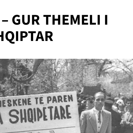
– GUR THEMELI I
HQIPTAR