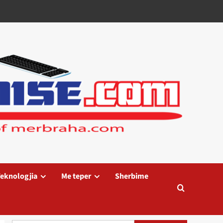
eknologjia
Me teper
Sherbime