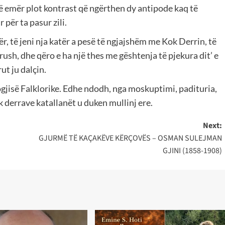
të emër plot kontrast që ngërthen dy antipode kaq të
 për ta pasur zili.
ër, të jeni nja katër a pesë të ngjajshëm me Kok Derrin, të
sh, dhe qëro e ha një thes me gështenja të pjekura dit’ e
rut ju dalçin.
gjisë Falklorike. Edhe ndodh, nga moskuptimi, padituria,
k derrave katallanët u duken mullinj ere.
Next:
GJURMË TË KAÇAKËVE KËRÇOVËS – OSMAN SULEJMAN
GJINI (1858-1908)