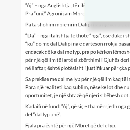
“Aj” – nga Anglishtja, të cilën Mbreti në fjalë 
Pra “unë” Agroni jam Mbreti, etj. etj. dhe s’po
Pa ta shohim mbiemrin Dalipi nga një kënd tjet
“Da” – nga italishtja të thotë “nga”, ose duke i s
“ku” do me dal Dalipi na e qartëson rrokja pasar
endacak që ka dal me lyp, pra po kërkon lëmoshë.
për një qëllim të lartë si zbërthimi i Gjuhës deri 
në llaftar, është plotësisht i justifikuar për çka 
Sa prekëse me dal me lyp për një qëllim kaq të 
Para një realiteti kaq sublim, nëse ke lot dhe nu
oportunitet, je një shtazë që njeri s’bëhesh dot.
Kadaifi në fund: “Aj”, që siç e thamë rrjedh nga 
del “dal lyp unë”.
Fjala pra është për një Mbret që del e lyp.