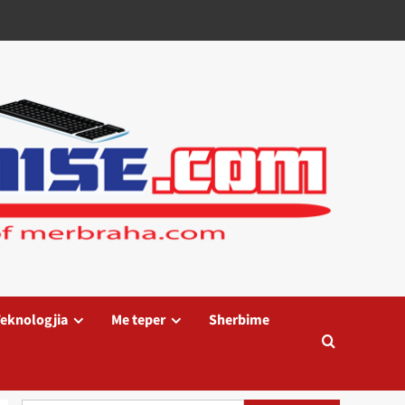
eknologjia
Me teper
Sherbime