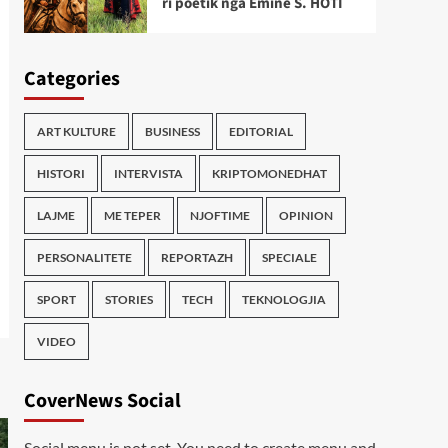
ri poetik nga Emine S. HOTI
Categories
ART KULTURE
BUSINESS
EDITORIAL
HISTORI
INTERVISTA
KRIPTOMONEDHAT
LAJME
ME TEPER
NJOFTIME
OPINION
PERSONALITETE
REPORTAZH
SPECIALE
SPORT
STORIES
TECH
TEKNOLOGJIA
VIDEO
CoverNews Social
Social menu is not set. You need to create menu and