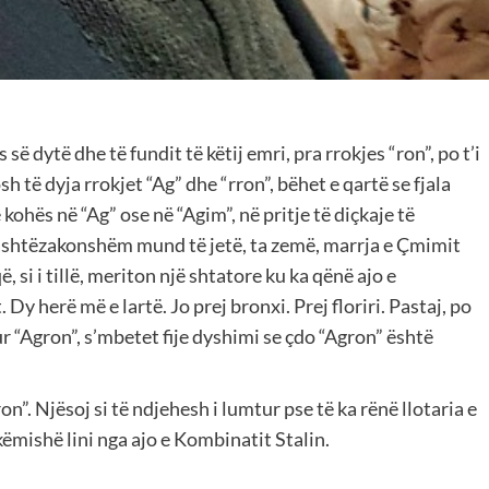
ë dytë dhe të fundit të këtij emri, pra rrokjes “ron”, po t’i
osh të dyja rrokjet “Ag” dhe “rron”, bëhet e qartë se fjala
 kohës në “Ag” ose në “Agim”, në pritje të diçkaje të
jashtëzakonshëm mund të jetë, ta zemë, marrja e Çmimit
 si i tillë, meriton një shtatore ku ka qënë ajo e
Dy herë më e lartë. Jo prej bronxi. Prej floriri. Pastaj, po
ur “Agron”, s’mbetet fije dyshimi se çdo “Agron” është
”. Njësoj si të ndjehesh i lumtur pse të ka rënë llotaria e
këmishë lini nga ajo e Kombinatit Stalin.