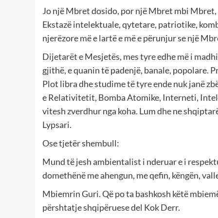
Jo një Mbret dosido, por një Mbret mbi Mbret, n
Ekstazë intelektuale, qytetare, patriotike, ko
njerëzore më e lartë e më e përunjur se një Mbre
Dijetarët e Mesjetës, mes tyre edhe më i madhi 
gjithë, e quanin të padenjë, banale, popolare. 
Plot libra dhe studime të tyre ende nuk janë zb
e Relativitetit, Bomba Atomike, Interneti, Intel
vitesh zverdhur nga koha. Lum dhe ne shqiptarë
Lypsari.
Ose tjetër shembull:
Mund të jesh ambientalist i nderuar e i respekt
domethënë me ahengun, me qefin, këngën, vallen,
Mbiemrin Guri. Që po ta bashkosh këtë mbiemër
përshtatje shqipëruese del Kok Derr.