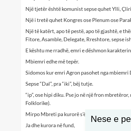
Një tjetër është komunist sepse quhet Ylli, Çlir
Një i tretë quhet Kongres ose Plenum ose Parak
Një të katërt, apo të pestë, apo të gjashtë, e th
Fitore, Asamble, Delegate, Rreshtore, sepse is
E kështu me rradhë, emri e dëshmon karakterin.
Mbiemri edhe më tepër.
Sidomos kur emri Agron pasohet nga mbiemri D
Sepse “Dal”, pra “iki”, bëj tutje.
“ip”, ose hipi diku. Pse jo në një fron mbretëror
Folklorike).
Mirpo Mbreti pa kurorë s’është Mbret, është h
Nese e pel
Ja dhe kurora në fund,