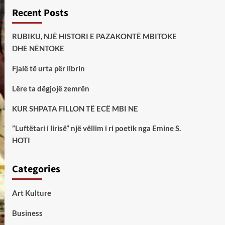
Recent Posts
RUBIKU, NJË HISTORI E PAZAKONTË MBITOKE
DHE NËNTOKE
Fjalë të urta për librin
Lëre ta dëgjojë zemrën
KUR SHPATA FILLON TË ECË MBI NE
”Luftëtari i lirisë” një vëllim i ri poetik nga Emine S.
HOTI
Categories
Art Kulture
Business