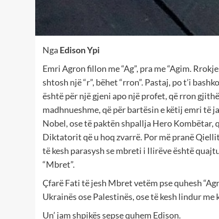
Nga
Edison Ypi
Emri Agron fillon me “Ag”, pra me “Agim. Rrokjes s
shtosh një “r”, bëhet “rron”. Pastaj, po t’i bashk
është për një gjeni apo një profet, që rron gjithë
madhnueshme, që për bartësin e këtij emri të 
Nobel, ose të paktën shpallja Hero Kombëtar, që,
Diktatorit që u hoq zvarrë. Por më pranë Qiellit. 
të kesh parasysh se mbreti i Ilirëve është quajt
“Mbret”.
Çfarë Fati të jesh Mbret vetëm pse quhesh “Agron
Ukrainës ose Palestinës, ose të kesh lindur me 
Un’ jam shpikës sepse quhem Edison.