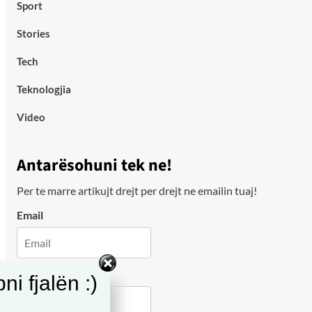
Sport
Stories
Tech
Teknologjia
Video
Antarësohuni tek ne!
Per te marre artikujt drejt per drejt ne emailin tuaj!
Email
City
i fjalën :)