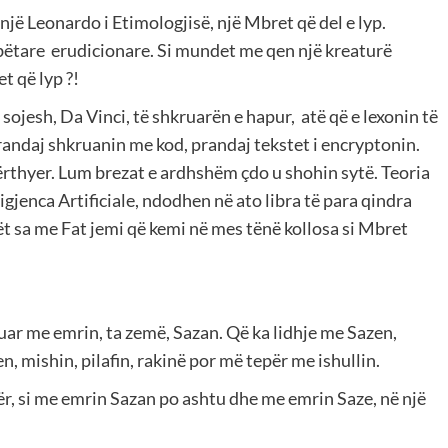
jë Leonardo i Etimologjisë, një Mbret që del e lyp.
mbëtare erudicionare. Si mundet me qen një kreaturë
t që lyp ?!
sojesh, Da Vinci, të shkruarën e hapur, atë që e lexonin të
Prandaj shkruanin me kod, prandaj tekstet i encryptonin.
ërthyer. Lum brezat e ardhshëm çdo u shohin sytë. Teoria
igjenca Artificiale, ndodhen në ato libra të para qindra
t sa me Fat jemi që kemi në mes tënë kollosa si Mbret
uar me emrin, ta zemë, Sazan. Që ka lidhje me Sazen,
 mishin, pilafin, rakinë por më tepër me ishullin.
, si me emrin Sazan po ashtu dhe me emrin Saze, në një