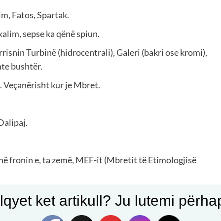
im, Fatos, Spartak.
alim, sepse ka qënë spiun.
ërrisnin Turbinë (hidrocentrali), Galeri (bakri ose kromi),
hte bushtër.
 Veçanërisht kur je Mbret.
alipaj.
, në fronin e, ta zemë, MEF-it (Mbretit të Etimologjisë
alabak, është spurdhjak.
qyet ket artikull? Ju lutemi përhapn