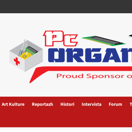
Art Kulture
Reportazh
Histori
Intervista
Forum
T