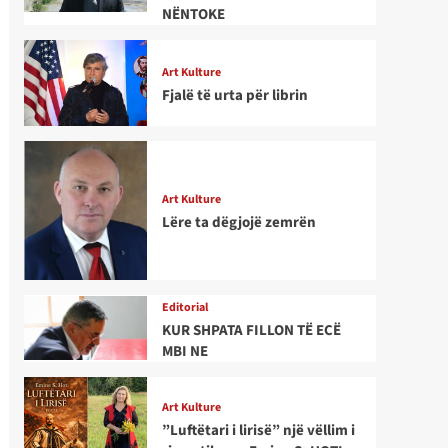
NËNTOKE
Art Kulture
Fjalë të urta për librin
Art Kulture
Lëre ta dëgjojë zemrën
Editorial
KUR SHPATA FILLON TË ECË
MBI NE
Art Kulture
”Luftëtari i lirisë” një vëllim i