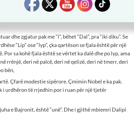
e bën zap më mirë se bujku parmëndën, do të thotë “unë”.
 zgjatemi se me Mbret e parmëndë u bë baltë.
ër:
htuar dhe zgjatur pak me “l”, bëhet “Dal”, pra “iki diku”. Se
dhëse “Lip” ose “lyp”, çka qartëson se fjala është për një
 Por sa kohë fjala është se vërtet ka dalë dhe po lyp, ama
në rrënjë, deri në palcë, deri në qelizë, deri në tmerr, deri
po bën,
lartë. Çfarë modestie sipërore. Çmimin Nobel e ka pak.
k i urdhëron të rrjedhin por i ruan për një tjetër
gjuha e Bajronit, është “unë”. Dhe i gjithë mbiemri Dalipi