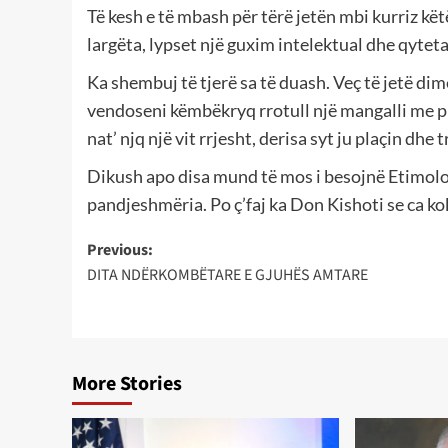
Të kesh e të mbash për tërë jetën mbi kurriz kë
largëta, lypset një guxim intelektual dhe qytetar
Ka shembuj të tjerë sa të duash. Veç të jetë dim
vendoseni këmbëkryq rrotull një mangalli me pru
nat’ njq një vit rrjesht, derisa syt ju plaçin dhe t
Dikush apo disa mund të mos i besojnë Etimolo
pandjeshmëria. Po ç’faj ka Don Kishoti se ca ko
Post
Previous:
DITA NDËRKOMBËTARE E GJUHËS AMTARE
navigation
More Stories