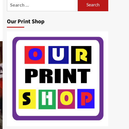
Search
for:
Our Print Shop