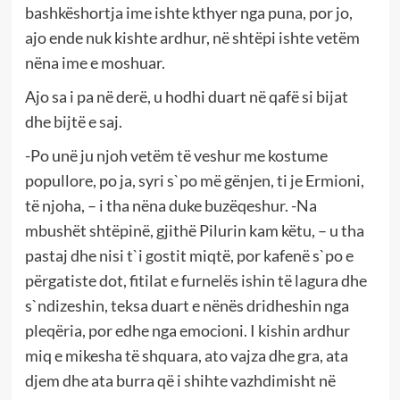
bashkëshortja ime ishte kthyer nga puna, por jo,
ajo ende nuk kishte ardhur, në shtëpi ishte vetëm
nëna ime e moshuar.
Ajo sa i pa në derë, u hodhi duart në qafë si bijat
dhe bijtë e saj.
-Po unë ju njoh vetëm të veshur me kostume
popullore, po ja, syri s`po më gënjen, ti je Ermioni,
të njoha, – i tha nëna duke buzëqeshur. -Na
mbushët shtëpinë, gjithë Pilurin kam këtu, – u tha
pastaj dhe nisi t`i gostit miqtë, por kafenë s`po e
përgatiste dot, fitilat e furnelës ishin të lagura dhe
s`ndizeshin, teksa duart e nënës dridheshin nga
pleqëria, por edhe nga emocioni. I kishin ardhur
miq e mikesha të shquara, ato vajza dhe gra, ata
djem dhe ata burra që i shihte vazhdimisht në