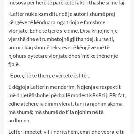
mësova për herë të parë këtë fakt, i thashë si me faj.
-Lefter nuk e kam ditur që je autor i shumë prej
këngëve të kënduara nga trioja e famshme
vlonjate. Edhe të tjerë s`e dinë. Disa krijojnë një
vjershë dhe e trumbetojnë gjithandej, kurse ti,
autor i kaq shumë teksteve të këngëve më të
njohura qytetare vlonjate dhe s`më ke thënë një
fjalë.
-E po, ç`të të them, e vërtetë është…
E dëgjoja Lefterin me nderim. Ndjenja e respektit
më dhjetëfishohej përballë modestisë së tij. Për fat,
edhe atëherë ia dinim vlerat, tani ia njohim akoma
më shumë; më shumë do t`ia njohim në të
ardhmen.
Lefteri mbetet yll i ndritshëm, emri dhe vepra e tij