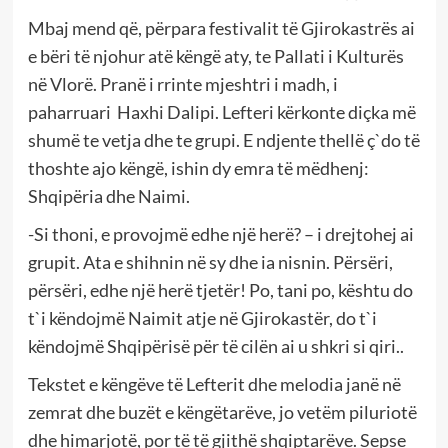
Mbaj mend që, përpara festivalit të Gjirokastrës ai
e bëri të njohur atë këngë aty, te Pallati i Kulturës
në Vlorë. Pranë i rrinte mjeshtri i madh, i
paharruari Haxhi Dalipi. Lefteri kërkonte diçka më
shumë te vetja dhe te grupi. E ndjente thellë ç`do të
thoshte ajo këngë, ishin dy emra të mëdhenj:
Shqipëria dhe Naimi.
-Si thoni, e provojmë edhe një herë? – i drejtohej ai
grupit. Ata e shihnin në sy dhe ia nisnin. Përsëri,
përsëri, edhe një herë tjetër! Po, tani po, kështu do
t`i këndojmë Naimit atje në Gjirokastër, do t`i
këndojmë Shqipërisë për të cilën ai u shkri si qiri..
Tekstet e këngëve të Lefterit dhe melodia janë në
zemrat dhe buzët e këngëtarëve, jo vetëm piluriotë
dhe himarjotë, por të të gjithë shqiptarëve. Sepse