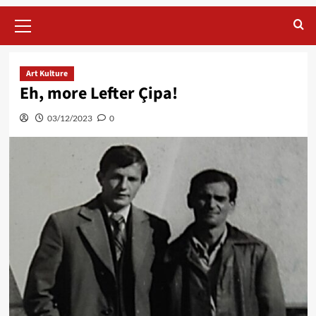
Primary
Menu
Art Kulture
Eh, more Lefter Çipa!
03/12/2023
0