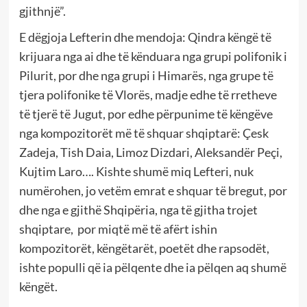
gjithnjë”.
E dëgjoja Lefterin dhe mendoja: Qindra këngë të
krijuara nga ai dhe të kënduara nga grupi polifonik i
Pilurit, por dhe nga grupi i Himarës, nga grupe të
tjera polifonike të Vlorës, madje edhe të rretheve
të tjerë të Jugut, por edhe përpunime të këngëve
nga kompozitorët më të shquar shqiptarë: Çesk
Zadeja, Tish Daia, Limoz Dizdari, Aleksandër Peçi,
Kujtim Laro…. Kishte shumë miq Lefteri, nuk
numërohen, jo vetëm emrat e shquar të bregut, por
dhe nga e gjithë Shqipëria, nga të gjitha trojet
shqiptare, por miqtë më të afërt ishin
kompozitorët, këngëtarët, poetët dhe rapsodët,
ishte populli që ia pëlqente dhe ia pëlqen aq shumë
këngët.