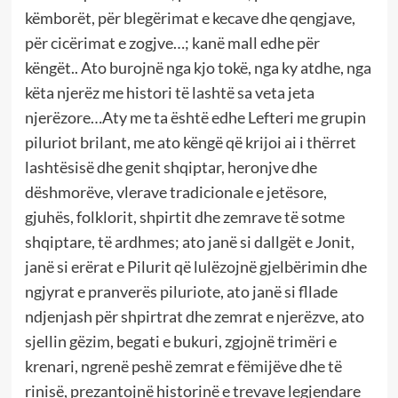
këmborët, për blegërimat e kecave dhe qengjave,
për cicërimat e zogjve…; kanë mall edhe për
këngët.. Ato burojnë nga kjo tokë, nga ky atdhe, nga
këta njerëz me histori të lashtë sa veta jeta
njerëzore…Aty me ta është edhe Lefteri me grupin
piluriot brilant, me ato këngë që krijoi ai i thërret
lashtësisë dhe genit shqiptar, heronjve dhe
dëshmorëve, vlerave tradicionale e jetësore,
gjuhës, folklorit, shpirtit dhe zemrave të sotme
shqiptare, të ardhmes; ato janë si dallgët e Jonit,
janë si erërat e Pilurit që lulëzojnë gjelbërimin dhe
ngjyrat e pranverës piluriote, ato janë si fllade
ndjenjash për shpirtrat dhe zemrat e njerëzve, ato
sjellin gëzim, begati e bukuri, zgjojnë trimëri e
krenari, ngrenë peshë zemrat e fëmijëve dhe të
rinisë, prezantojnë historinë e trevave legjendare