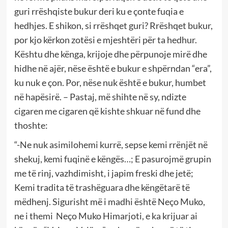
guri rrëshqiste bukur deri ku e çonte fuqia e
hedhjes. E shikon, si rrëshqet guri? Rrëshqet bukur,
por kjo kërkon zotësi e mjeshtëri për ta hedhur.
Kështu dhe kënga, krijoje dhe përpunoje mirë dhe
hidhe në ajër, nëse është e bukur e shpërndan “era”,
ku nuk e çon. Por, nëse nuk është e bukur, humbet
në hapësirë. – Pastaj, më shihte në sy, ndizte
cigaren me cigaren që kishte shkuar në fund dhe
thoshte:
“-Ne nuk asimilohemi kurrë, sepse kemi rrënjët në
shekuj, kemi fuqinë e këngës…; E pasurojmë grupin
me të rinj, vazhdimisht, i japim freski dhe jetë;
Kemi tradita të trashëguara dhe këngëtarë të
mëdhenj. Sigurisht më i madhi është Neço Muko,
ne i themi
Neço Muko Himarjoti, e ka krijuar ai