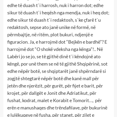
edhe të duash t`i harrosh, nuk i harron dot; edhe
sikur të duash t`i heqësh nga mendja, nuk i heq dot;
edhe sikur të duash t`i redaktosh, s`ke çfarë t`u
redaktosh, sepse ato janë unike në formë, në
përmbajtje, në ritëm, plot bukuri, ndjenjë e
figuracion. Ja, e harrojmë dot “Bejkën e bardhë”? E
harrojmë dot “O shokë vdeksha nga kënga”!.. Në
Labëri jo se jo, se të gjithë dinë t`i këndojnë ato
këngë, por unë them se në të gjithë Shqipërinë, sot
edhe nëpër botë, se shqiptarët janë shpërndarë si
zogjtë shtegtarë nëpër botë dhe kanë mall për
jetën dhe njerëzit, për gurët, për fijet e barit, për
krojet, për dallgët e Jonit dhe Adriatikut, për
fushat, kodrat, malet e Korabit e Tomorit…, për
erën e manushaqes dhe trëndafilave, për bukurinë
e lulëkuqeve në fusha, për stanet, për zilet e