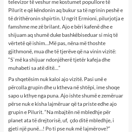
televizor të veshur me kostumet popullore të
Pilurit e që këndonin aq bukur sa të ngrinin peshë e
të drithëronin shpirtin. U ngrit Ermioni, pilurjotja e
famshme me zë brilant. Ajo e bëri kafenë dhe e
shijuam aq shumë duke bashkëbiseduar si miq të
vërtetë që ishim…Më pas, nëna më thoshte
gjithmonë, mua dhe të tjerëve që na vinin vizitë:
“S`më ka shijuar ndonjëherë tjetër kafeja dhe
muhabeti sa atë ditë…”
Pa shqetësim nuk kaloi ajo vizitë. Pasi unë e
përcolla grupin dhe u ktheva në shtëpi, ime shoqe
sapo u kthye nga puna. Ajo ishte shumë e zemëruar
përse nuk e kisha lajmëruar që ta priste edhe ajo
grupin e Pilurit. “Na mbajtën në mbledhje për
planet ata të drejtorisë, uf, çdo ditë mbledhje, i
gjeti një punë…! Po ti pse nuk më lajmërove?”