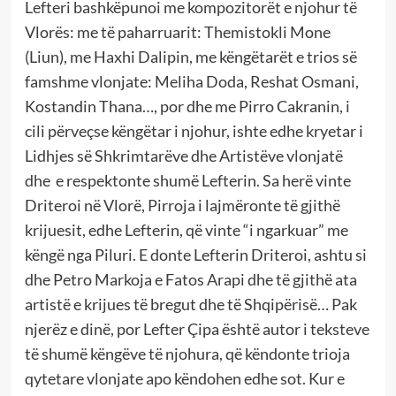
Lefteri bashkëpunoi me kompozitorët e njohur të
Vlorës: me të paharruarit: Themistokli Mone
(Liun), me Haxhi Dalipin, me këngëtarët e trios së
famshme vlonjate: Meliha Doda, Reshat Osmani,
Kostandin Thana…, por dhe me Pirro Cakranin, i
cili përveçse këngëtar i njohur, ishte edhe kryetar i
Lidhjes së Shkrimtarëve dhe Artistëve vlonjatë
dhe e respektonte shumë Lefterin. Sa herë vinte
Driteroi në Vlorë, Pirroja i lajmëronte të gjithë
krijuesit, edhe Lefterin, që vinte “i ngarkuar” me
këngë nga Piluri. E donte Lefterin Driteroi, ashtu si
dhe Petro Markoja e Fatos Arapi dhe të gjithë ata
artistë e krijues të bregut dhe të Shqipërisë… Pak
njerëz e dinë, por Lefter Çipa është autor i teksteve
të shumë këngëve të njohura, që këndonte trioja
qytetare vlonjate apo këndohen edhe sot. Kur e