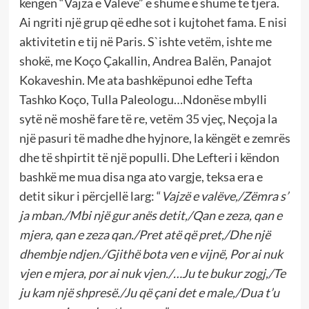
këngën “Vajza e Valëve” e shumë e shumë të tjera.
Ai ngriti një grup që edhe sot i kujtohet fama. E nisi
aktivitetin e tij në Paris. S`ishte vetëm, ishte me
shokë, me Koço Çakallin, Andrea Balën, Panajot
Kokaveshin. Me ata bashkëpunoi edhe Tefta
Tashko Koço, Tulla Paleologu…Ndonëse mbylli
sytë në moshë fare të re, vetëm 35 vjeç, Neçoja la
një pasuri të madhe dhe hyjnore, la këngët e zemrës
dhe të shpirtit të një populli. Dhe Lefteri i këndon
bashkë me mua disa nga ato vargje, teksa era e
detit sikur i përcjellë larg: “
Vajzë e valëve,/Zëmra s’
ja mban./Mbi një gur anës detit,/Qan e zeza, qan e
mjera, qan e zeza qan./Pret atë që pret,/Dhe një
dhembje ndjen./Gjithë bota ven e vijnë, Por ai nuk
vjen e mjera, por ai nuk vjen./…Ju te bukur zogj,/Te
ju kam një shpresë./Ju që çani det e male,/Dua t’u