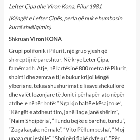
Lefter Çipa dhe Viron Kona, Pilur 1981
(Këngët e Lefter Çipës, perla që nuk e humbasin
kurrë shkëlqimin)
Shkruan
Viron KONA
Grupi polifonik i Pilurit, një grup yjesh që
shkreptijnë pareshtur. Në krye Leter Çipa,
famëmadh. Atje, në lartësinë 800 metra të Pilurit,
shpirti dhe zemra e tij e bukur krijoi këngë
ylberiane, teksa shushurimat e lisave shekullorë
dhe valët lozonjare të Jonit i përhapën ato nëpër
atdhe e nëpër botë: “Nga kjo baltë e kësaj toke”,
“Këngët e atdheut tim, janë ilaç e janë shërim”,
“Naim Shqipëria”, “Tundu bejkë e bardhë, tundu”,
“Zoga kaçake në male”, “Vito Pëllumbesha”, “Moj
unaza gur jeshile”, “Shqipëri flakë dyfeku”. “Për