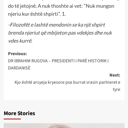
do të jetojnë
.
A nuk thoshte ai vet: “Nuk mungon
njeriu kur është shpirti”. 1.
-Filozofët e lashtë mendonin se ka një shpirt
brenda njeriut që mbijeton pas vdekjes dhe nuk
vdes kurrë.
Post
Previous:
DR IBRAHIM RUGOVA – PRESIDENTI I PARË HISTORIK I
navigation
DARDANISË
Next:
Kjo është arsyeja kryesore pse burrat vrasin partneret e
tyre
More Stories