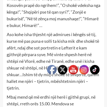
Kosovën prapë do ngrihem!”, “O shokë vdeksha nga
kënga!”, “Shqipëri pse të qan syri?”, “Zonjë e
bukurisë”, “Në të zënça moj manushaqe!”, “Himarë
e bukur, Himarë!”…
Aso kohe isha thjesht një admirues i këngës së tij,
kurse më pas puna e solli ta kisha mik dhe shokë të
afërt, ndaj dhe sot portretin e Lefterit e kam
gjithnjë përpara syve. Më vinte shpesh herë në
shtëpi në Vlorë, edhe në Tiranë, edhe unë i kisha
shkuar në shtëpi, në Himarë, por dhe në Pilur kisha
shkuar…Ishim të dy miq e shokë të sinqertë, qanim
hallet me njëri – tjetrin, mbështetnim njëri –
tjetrin.
Mbaj mend që më erdhi një herë i gjithë grupi, në
shtëpi, rreth orës 15.00. Mendova se