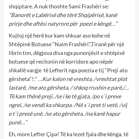
shqiptare. A nuk thoshte Sami Frashëri se:
“Banorët e Labërisë dhe tërë Shqipërisë, kanë
prirje dhe aftësi natyrore për poezi e këngë…”
Kujtoj një herë kur kam shkuar aso kohe në
Shtëpinë Botuese “Naim Frashëri”,Tiranë për një
librin tim, dëgjova disa nga punonjësit e shtëpisë
botuese që recitonin në korridore apo nëpër
shkallë vargje të Lefterit nga poezia e tij “Preji ato
gërsheta”!:”
…Kur kalon në vreshta, /vreshtat plot
lastarë, /me ato gërsheta, / shkoq rrushin e parë,/…
Të kam thënë preji, /se i ke të gjata, /po s`i preve
ngrei, /se vendi ka shkarpa. /Në s`i pret ti vetë, /vij
e t`i presë unë, /se ato gërsheta, /na kanë hapur
punë…”
Eh, more Lefter Çipa! Të ka lezet fjala dhe kënga, të