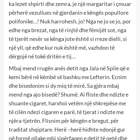
ka lezet shpirti dhe zemra, je një margaritar i çmuar
përherë vezullues në gjerdanin e këngës popullore
polifonike…! Nuk harrohesh, jo! Nga ne jo se jo, por
edhe nga brezat, nga të rinjtë dhe fëmijët sot, nga
të tjerët nesër se kënga jote është si rreze dielli, si
një yll, që edhe kur nuk është më, vazhdon të
dërgojë në tokë dritën e tij…
Mbaj mend rrugën anës detit nga Jala në Spile që e
kemi bërë në këmbë së bashku me Lefterin. Ecnim
dhe bisedonim si dy miq të mirë. Sa gjëra mbaj
mend nga ajo bisedë? Shumë. Ai fliste dhe ndizte e
shuante cigaret, harxhoi vetëm një shkrepëse me
të cilën ndezi cigaren e parë, të tjerat i ndizte me
njëra-tjetrën. Flisnim për këngën e bregut, për
traditat shqiptare. Herë –herë hidhte ndonjë gur
në formë pllake mbi sipërfaqen e detit të qetë dhe