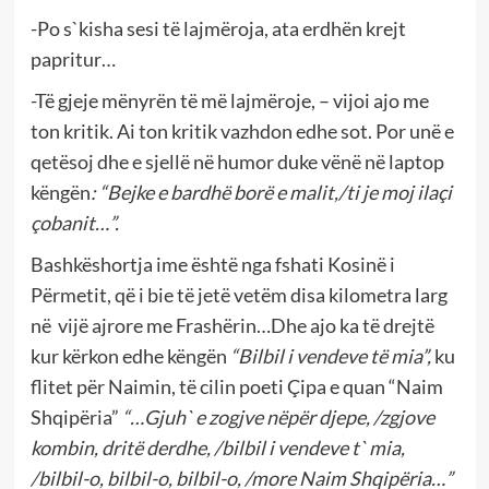
-Po s`kisha sesi të lajmëroja, ata erdhën krejt
papritur…
-Të gjeje mënyrën të më lajmëroje, – vijoi ajo me
ton kritik. Ai ton kritik vazhdon edhe sot. Por unë e
qetësoj dhe e sjellë në humor duke vënë në laptop
këngën
: “Bejke e bardhë borë e malit,/ti je moj ilaçi
çobanit…
”.
Bashkëshortja ime është nga fshati Kosinë i
Përmetit, që i bie të jetë vetëm disa kilometra larg
në vijë ajrore me Frashërin…Dhe ajo ka të drejtë
kur kërkon edhe këngën
“Bilbil i vendeve të mia”,
ku
flitet për Naimin, të cilin poeti Çipa e quan “Naim
Shqipëria”
“…Gjuh` e zogjve nëpër djepe, /zgjove
kombin, dritë derdhe, /bilbil i vendeve t` mia,
/bilbil-o, bilbil-o, bilbil-o, /more Naim Shqipëria…”