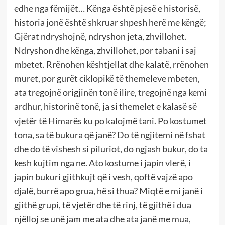
edhe nga fëmijët… Kënga është pjesë e historisë,
historia jonë është shkruar shpesh herë me këngë;
Gjërat ndryshojnë, ndryshon jeta, zhvillohet.
Ndryshon dhe kënga, zhvillohet, por tabani i saj
mbetet. Rrënohen kështjellat dhe kalatë, rrënohen
muret, por gurët ciklopikë të themeleve mbeten,
ata tregojnë origjinën tonë ilire, tregojnë nga kemi
ardhur, historinë tonë, ja si themelet e kalasë së
vjetër të Himarës ku po kalojmë tani. Po kostumet
tona, sa të bukura që janë? Do të ngjitemi në fshat
dhe do të vishesh si piluriot, do ngjash bukur, do ta
kesh kujtim nga ne. Ato kostume i japin vlerë, i
japin bukuri gjithkujt që i vesh, qoftë vajzë apo
djalë, burrë apo grua, hë si thua? Miqtë e mi janë i
gjithë grupi, të vjetër dhe të rinj, të gjithë i dua
njëlloj se unë jam me ata dhe ata janë me mua,