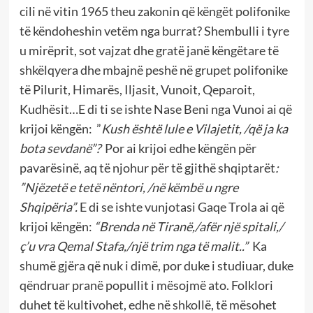
cili në vitin 1965 theu zakonin që këngët polifonike
të këndoheshin vetëm nga burrat? Shembulli i tyre
u mirëprit, sot vajzat dhe gratë janë këngëtare të
shkëlqyera dhe mbajnë peshë në grupet polifonike
të Pilurit, Himarës, Iljasit, Vunoit, Qeparoit,
Kudhësit…E di ti se ishte Nase Beni nga Vunoi ai që
krijoi këngën: ”
Kush është lule e Vilajetit, /që ja ka
bota sevdanë”?
Por ai krijoi edhe këngën për
pavarësinë, aq të njohur për të gjithë shqiptarët
:
”Njëzetë e tetë nëntori, /në këmbë u ngre
Shqipëria”.
E di se ishte vunjotasi Gaqe Trola ai që
krijoi këngën:
“Brenda në Tiranë,/afër një spitali,/
ç’u vra Qemal Stafa,/një trim nga të malit..”
Ka
shumë gjëra që nuk i dimë, por duke i studiuar, duke
qëndruar pranë popullit i mësojmë ato. Folklori
duhet të kultivohet, edhe në shkollë, të mësohet