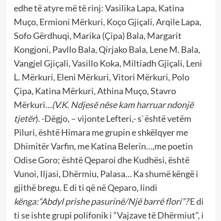
edhe të atyre më të rinj: Vasilika Lapa, Katina
Muço, Ermioni Mërkuri, Koço Gjiçali, Arqile Lapa,
Sofo Gërdhuqi, Marika (Çipa) Bala, Margarit
Kongjoni, Pavllo Bala, Qirjako Bala, Lene M. Bala,
Vangjel Gjiçali, Vasillo Koka, Miltiadh Gjiçali, Leni
L. Mërkuri, Eleni Mërkuri, Vitori Mërkuri, Polo
Çipa, Katina Mërkuri, Athina Muço, Stavro
Mërkuri
…(V.K. Ndjesë nëse kam harruar ndonjë
tjetër
). -Dëgjo, – vijonte Lefteri,- s`është vetëm
Piluri, është Himara me grupin e shkëlqyer me
Dhimitër Varfin, me Katina Belerin…,me poetin
Odise Goro; është Qeparoi dhe Kudhësi, është
Vunoi, Iljasi, Dhërmiu, Palasa… Ka shumë këngë i
gjithë bregu. E di ti që në Qeparo, lindi
kënga:“Abdyl prishe pasurinë/Një barrë flori”?
E di
ti se ishte grupi polifonik i “Vajzave të Dhërmiut”, i