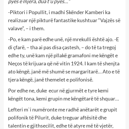
pyes e mjera, dua t’u pyes…”
-Piktori i Popullit, i madhi Skënder Kamberi ka
realizuar një pikturë fantastike kushtuar “Vajzës së
valave”, – i them.
-Po, e kam parë edhe unë, një mrekulli është ajo. -E
di çfarë, – tha ai pas disa çastesh, – do të ta tregoj
edhe ty, unë kam një pllakë gramafoni me këngët e
Neços të krijuara që në vitin 1924. I kam të shenjta
ato këngë, janë më shumë se margaritarë… Ato e të
tjera këngë, janë themelet e polifonisë.
Por edhe ne, duke ecur në gjurmët e tyre kemi
këngët tona, kemi grupin me këngëtarë të shquar…
Lefteri m`i numëronte me radhë anëtarët e grupit
polifonik të Pilurit, duke treguar aftësitë dhe
talentin e gjithsecilit, edhe të atyre më të vjetër,