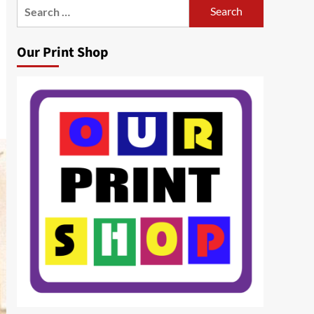
Search
for:
Our Print Shop