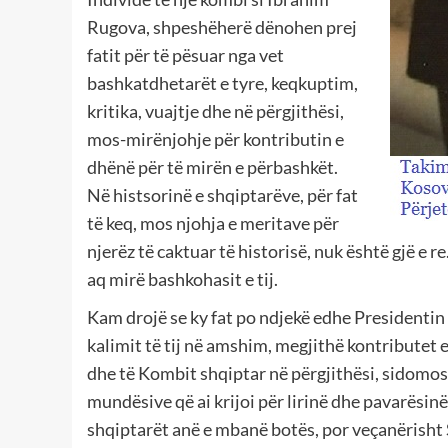
Rugova, shpeshëherë dënohen prej
fatit për të pësuar nga vet
bashkatdhetarët e tyre, keqkuptim,
kritika, vuajtje dhe në përgjithësi,
mos-mirënjohje për kontributin e
dhënë për të mirën e përbashkët.
Në histsorinë e shqiptarëve, për fat
të keq, mos njohja e meritave për
njerëz të caktuar të historisë, nuk është gjë e 
aq mirë bashkohasit e tij.
Kam drojë se ky fat po ndjekë edhe Presidentin
kalimit të tij në amshim, megjithë kontributet e
dhe të Kombit shqiptar në përgjithësi, sidomo
mundësive që ai krijoi për lirinë dhe pavarësin
shqiptarët anë e mbanë botës, por veçanërisht