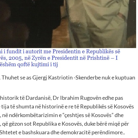
re. Thuhet se as Gjergj Kastriotin -Skenderbe nuk e kuptuan
 historik të Dardanisë, Dr Ibrahim Rugovën edhe pas
 tija të shumta në historinë e re të Republikës së Kosovës
s, në ndërkombëtarizimin e “çeshtjes së Kosovës” dhe
ë, që gëzon sot Republika e Kosovës, duke bërë miqë për
 Shtetet e bashskuara dhe demokracitë perëndimore..