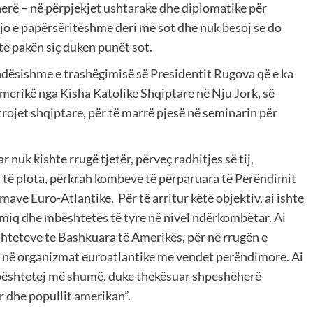
ëherë – në përpjekjet ushtarake dhe diplomatike për
kjo e papërsëritëshme deri më sot dhe nuk besoj se do
 të pakën siç duken punët sot.
ëndësishme e trashëgimisë së Presidentit Rugova që e ka
ë Amerikë nga Kisha Katolike Shqiptare në Nju Jork, së
ojet shqiptare, për të marrë pjesë në seminarin për
 nuk kishte rrugë tjetër, përveç radhitjes së tij,
i të plota, përkrah kombeve të përparuara të Perëndimit
ave Euro-Atlantike. Për të arritur këtë objektiv, ai ishte
ë miq dhe mbështetës të tyre në nivel ndërkombëtar. Ai
Shteteve te Bashkuara të Amerikës, për në rrugën e
r në organizmat euroatlantike me vendet perëndimore. Ai
ë mbështetej më shumë, duke thekësuar shpeshëherë
 dhe popullit amerikan”.