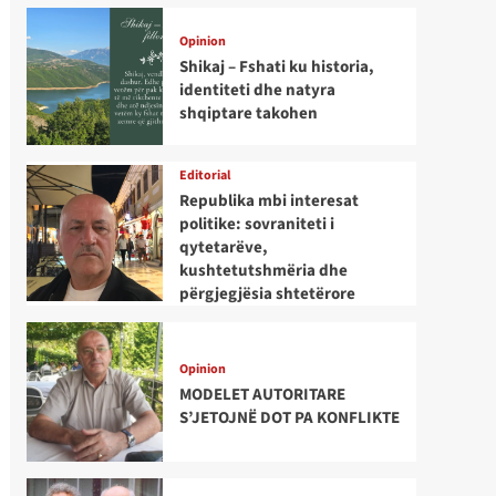
Opinion
Shikaj – Fshati ku historia,
identiteti dhe natyra
shqiptare takohen
Editorial
Republika mbi interesat
politike: sovraniteti i
qytetarëve,
kushtetutshmëria dhe
përgjegjësia shtetërore
Opinion
MODELET AUTORITARE
S’JETOJNË DOT PA KONFLIKTE