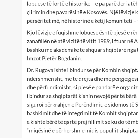
lobuese të fortë e historike – e pa parë deri at
çlirimin dhe pavarësinë e Kosovës. Një lëvizje 
përsëritet më, në historinë e këtij komuniteti –
Kjo lëvizje e fuqishme lobuese është pjesë e r
zanafillën në atë vizitë të vitit 1989, i ftuar n
bashku me akademikë të shquar shqiptarë nga tr
Imzot Pjetër Bogdanin.
Dr. Rugova ishte i bindur se për Kombin shqiptar
ndershmërisht, me të drejta dhe me përgjegjës
dhe përfundimisht, si pjesë e pandarë e organizm
i bindur se shqiptarët kishin nevojë për të bër
siguroi përkrahjen e Perëndimit, e sidomos të 
bashkimit dhe të integrimit të Kombit shqipta
e kishte bërë të qartë prej fillimit se ku do t
“miqësinë e përhershme midis popullit shqiptar