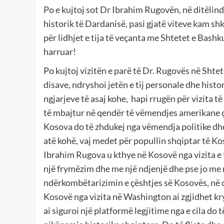
Po e kujtoj sot Dr Ibrahim Rugovën, në ditëlindje
historik të Dardanisë, pasi gjatë viteve kam sh
për lidhjet e tija të veçanta me Shtetet e Bashku
harruar!
Po kujtoj vizitën e parë të Dr. Rugovës në Shtet
disave, ndryshoi jetën e tij personale dhe histor
ngjarjeve të asaj kohe, hapi rrugën për vizita 
të mbajtur në qendër të vëmendjes amerikane çë
Kosova do të zhdukej nga vëmendja politike dhe
atë kohë, vaj medet për popullin shqiptar të K
Ibrahim Rugova u kthye në Kosovë nga vizita e t
një frymëzim dhe me një ndjenjë dhe pse jo me 
ndërkombëtarizimin e çështjes së Kosovës, në cil
Kosovë nga vizita në Washington ai zgjidhet kr
ai siguroi një platformë legjitime nga e cila do