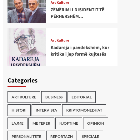
Art Kulture
ZËMËRIMI I DISIDENTIT TË
PËRHERSHËM…
Art Kulture
Kadareja i pavdekshëm, kur
kritika i jep formë kujtesës
Categories
ART KULTURE
BUSINESS
EDITORIAL
HISTORI
INTERVISTA
KRIPTOMONEDHAT
LAJME
ME TEPER
NJOFTIME
OPINION
PERSONALITETE
REPORTAZH
SPECIALE