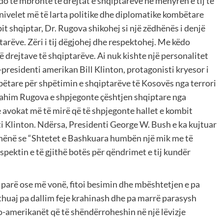
do të mbronte të drejtat e shqiptarëve në mënyrën e tij të
 nivelet më të larta politike dhe diplomatike kombëtare
 shqiptar, Dr. Rugova shikohej si një zëdhënës i denjë
arëve. Zëri i tij dëgjohej dhe respektohej. Me këdo
ë drejtave të shqiptarëve. Ai nuk kishte një personalitet
-presidenti amerikan Bill Klinton, protagonisti kryesor i
ëtare për shpëtimin e shqiptarëve të Kosovës nga terrori
 Ibrahim Rugova e shpjegonte çështjen shqiptare nga
e avokat më të mirë që të shpjegonte hallet e kombit
nti Klinton. Ndërsa, Presidenti George W. Bush e ka kujtuar
thënë se “Shtetet e Bashkuara humbën një mik me të
espektin e të gjithë botës për qëndrimet e tij kundër
 parë ose më vonë, fitoi besimin dhe mbështetjen e pa
huaj pa dallim feje krahinash dhe pa marrë parasysh
ro-amerikanët që të shëndërroheshin në një lëvizje