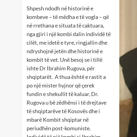
Shpesh ndodh në historinë e
kombeve – të mëdha e të vogla – që
në rrethana e situata të caktuara,
nga gjiri i një kombi dalin individë të
cilët, me idetë e tyre, ringjallin dhe
ndryshojnë jetën dhe historinë e
kombit të vet. Unë besoj se i tillë
ishte Dr Ibrahim Rugova, për
shqiptarët. A thua është e rastit a
po një mister hyjnor që çerek
fundin e shekullit të kaluar, Dr.
Rugova u bë zëdhënsi i të drejtave
të shqiptarëve të Kosovës dhe i
mbarë Kombit shqiptar në
periudhën post-komuniste.
Individë të një kombi si Ibrahim