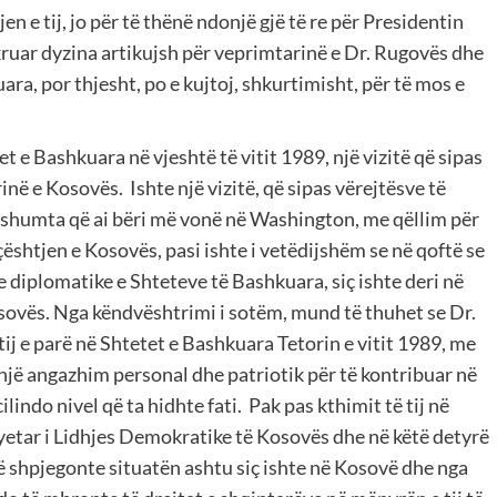
n e tij, jo për të thënë ndonjë gjë të re për Presidentin
kruar dyzina artikujsh për veprimtarinë e Dr. Rugovës dhe
ara, por thjesht, po e kujtoj, shkurtimisht, për të mos e
et e Bashkuara në vjeshtë të vitit 1989, një vizitë që sipas
inë e Kosovës. Ishte një vizitë, që sipas vërejtësve të
të shumta që ai bëri më vonë në Washington, me qëllim për
shtjen e Kosovës, pasi ishte i vetëdijshëm se në qoftë se
 diplomatike e Shteteve të Bashkuara, siç ishte deri në
osovës. Nga këndvështrimi i sotëm, mund të thuhet se Dr.
ij e parë në Shtetet e Bashkuara Tetorin e vitit 1989, me
një angazhim personal dhe patriotik për të kontribuar në
indo nivel që ta hidhte fati. Pak pas kthimit të tij në
yetar i Lidhjes Demokratike të Kosovës dhe në këtë detyrë
 të shpjegonte situatën ashtu siç ishte në Kosovë dhe nga