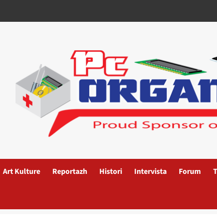
Art Kulture
Reportazh
Histori
Intervista
Forum
T