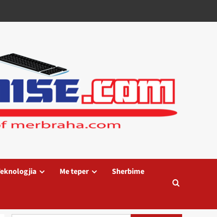
eknologjia
Me teper
Sherbime