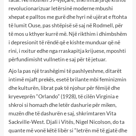
revolucionarizuar letërsinë moderne mbushi
xhepat e palltos me gurë dhe hyri në ujërat e ftohta
të lumit Ouse, pas shtëpisë së saj në Rodmell, për
të mos u kthyer kurrë më. Një rikthim i dhimbshëm
i depresionit të rëndë që e kishte munduar që në
rini, i nxitur edhe nga rraskapitja krijuese, mposhti
përfundimisht vullnetin e saj për të jetuar.
Ajo la pas një trashëgimi të pashlyeshme, ditarët
intimë mjaft prekës, esetë brilante mbi feminizmin
dhe kulturën, librat pak të njohur për fëmijë dhe
kryeveprën “Orlando” (1928), të cilën Virginia e
shkroi si homazh dhe letër dashurie për miken,
muzën dhe të dashurën e saj, shkrimtaren Vita
Sackville-West. Djali i Vitës, Nigel Nicolson, do ta
quante më vonë këtë libër si “letrën më të gjatë dhe