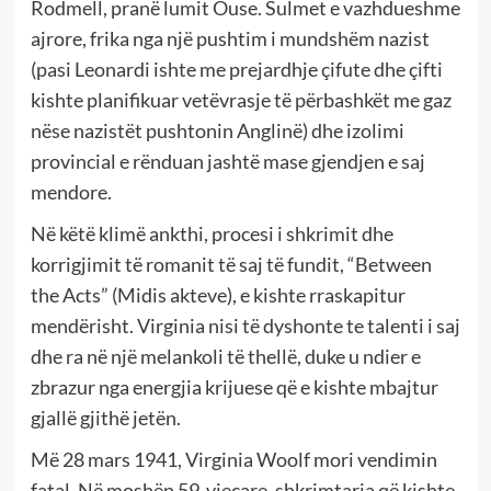
Rodmell, pranë lumit Ouse. Sulmet e vazhdueshme
ajrore, frika nga një pushtim i mundshëm nazist
(pasi Leonardi ishte me prejardhje çifute dhe çifti
kishte planifikuar vetëvrasje të përbashkët me gaz
nëse nazistët pushtonin Anglinë) dhe izolimi
provincial e rënduan jashtë mase gjendjen e saj
mendore.
Në këtë klimë ankthi, procesi i shkrimit dhe
korrigjimit të romanit të saj të fundit, “Between
the Acts” (Midis akteve), e kishte rraskapitur
mendërisht. Virginia nisi të dyshonte te talenti i saj
dhe ra në një melankoli të thellë, duke u ndier e
zbrazur nga energjia krijuese që e kishte mbajtur
gjallë gjithë jetën.
Më 28 mars 1941, Virginia Woolf mori vendimin
fatal. Në moshën 59-vjeçare, shkrimtarja që kishte