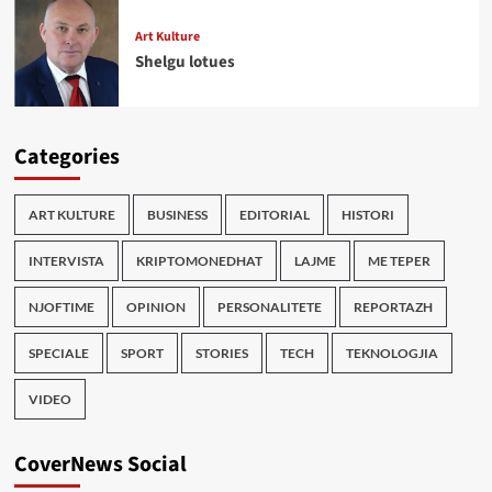
Art Kulture
Shelgu lotues
Categories
ART KULTURE
BUSINESS
EDITORIAL
HISTORI
INTERVISTA
KRIPTOMONEDHAT
LAJME
ME TEPER
NJOFTIME
OPINION
PERSONALITETE
REPORTAZH
SPECIALE
SPORT
STORIES
TECH
TEKNOLOGJIA
VIDEO
CoverNews Social