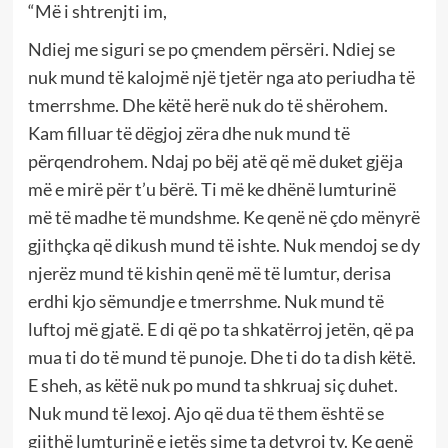
“Më i shtrenjti im,
Ndiej me siguri se po çmendem përsëri. Ndiej se
nuk mund të kalojmë një tjetër nga ato periudha të
tmerrshme. Dhe këtë herë nuk do të shërohem.
Kam filluar të dëgjoj zëra dhe nuk mund të
përqendrohem. Ndaj po bëj atë që më duket gjëja
më e mirë për t’u bërë. Ti më ke dhënë lumturinë
më të madhe të mundshme. Ke qenë në çdo mënyrë
gjithçka që dikush mund të ishte. Nuk mendoj se dy
njerëz mund të kishin qenë më të lumtur, derisa
erdhi kjo sëmundje e tmerrshme. Nuk mund të
luftoj më gjatë. E di që po ta shkatërroj jetën, që pa
mua ti do të mund të punoje. Dhe ti do ta dish këtë.
E sheh, as këtë nuk po mund ta shkruaj siç duhet.
Nuk mund të lexoj. Ajo që dua të them është se
gjithë lumturinë e jetës sime ta detyroj ty. Ke qenë