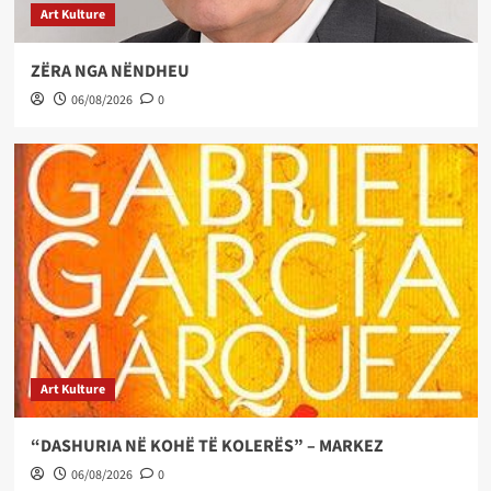
Art Kulture
ZËRA NGA NËNDHEU
06/08/2026
0
Art Kulture
“DASHURIA NË KOHË TË KOLERËS” – MARKEZ
06/08/2026
0