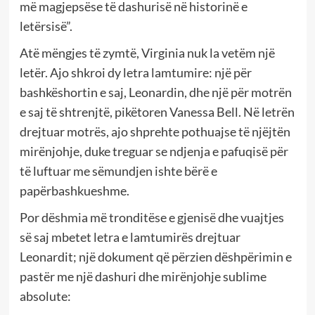
më magjepsëse të dashurisë në historinë e
letërsisë”.
Atë mëngjes të zymtë, Virginia nuk la vetëm një
letër. Ajo shkroi dy letra lamtumire: një për
bashkëshortin e saj, Leonardin, dhe një për motrën
e saj të shtrenjtë, pikëtoren Vanessa Bell. Në letrën
drejtuar motrës, ajo shprehte pothuajse të njëjtën
mirënjohje, duke treguar se ndjenja e pafuqisë për
të luftuar me sëmundjen ishte bërë e
papërbashkueshme.
Por dëshmia më tronditëse e gjenisë dhe vuajtjes
së saj mbetet letra e lamtumirës drejtuar
Leonardit; një dokument që përzien dëshpërimin e
pastër me një dashuri dhe mirënjohje sublime
absolute: