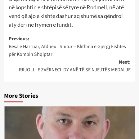
në kopshtin e shtëpisë së tyre në Rodmell, në atë
vend që ajo e kishte dashur aq shumë sa qëndroi
aty deri në frymën e fundit.
Post
Previous:
Besa e Harruar, Atdheu i Shitur – Klithma e Gjergj Fishtës
navigation
për Kombin Shqiptar
Next:
RRJOLLI E ZVËRNECI, DY ANË TË SË NJËJTËS MEDALJE
More Stories