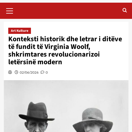
Primary
Menu
Art Kulture
Konteksti historik dhe letrar i ditëve
të fundit të Virginia Woolf,
shkrimtares revolucionarizoi
letërsinë modern
02/06/2026
0