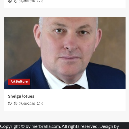
07/08/2026
0
Art Kulture
Shelgu lotues
07/08/2026
0
Copyright © by
merbraha.com
. All rights reserved. Design by