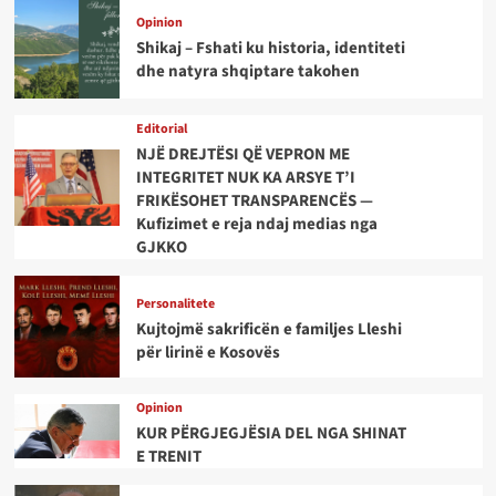
Opinion
Shikaj – Fshati ku historia, identiteti
dhe natyra shqiptare takohen
Editorial
NJË DREJTËSI QË VEPRON ME
INTEGRITET NUK KA ARSYE T’I
FRIKËSOHET TRANSPARENCËS —
Kufizimet e reja ndaj medias nga
GJKKO
Personalitete
Kujtojmë sakrificën e familjes Lleshi
për lirinë e Kosovës
Opinion
KUR PËRGJEGJËSIA DEL NGA SHINAT
E TRENIT