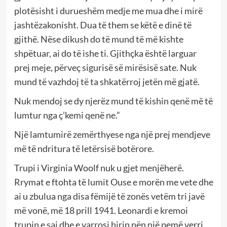
plotësisht i durueshëm medje me mua dhe i mirë
jashtëzakonisht. Dua të them se këtë e dinë të
gjithë. Nëse dikush do të mund të më kishte
shpëtuar, ai do të ishe ti. Gjithçka është larguar
prej meje, përveç sigurisë së mirësisë sate. Nuk
mund të vazhdoj të ta shkatërroj jetën më gjatë.
Nuk mendoj se dy njerëz mund të kishin qenë më të
lumtur nga ç’kemi qenë ne.”
Një lamtumirë zemërthyese nga një prej mendjeve
më të ndritura të letërsisë botërore.
Trupi i Virginia Woolf nuk u gjet menjëherë.
Rrymat e ftohta të lumit Ouse e morën me vete dhe
ai u zbulua nga disa fëmijë të zonës vetëm tri javë
më vonë, më 18 prill 1941. Leonardi e kremoi
trupin e saj dhe e varrosi hirin nën një pemë verri