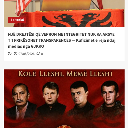
Editorial
NJË DREJTËSI QË VEPRON ME INTEGRITET NUK KA ARSYE
T’I FRIKËSOHET TRANSPARENCËS — Kufizimet e reja ndaj
medias nga GJKKO
07/08/2026
0