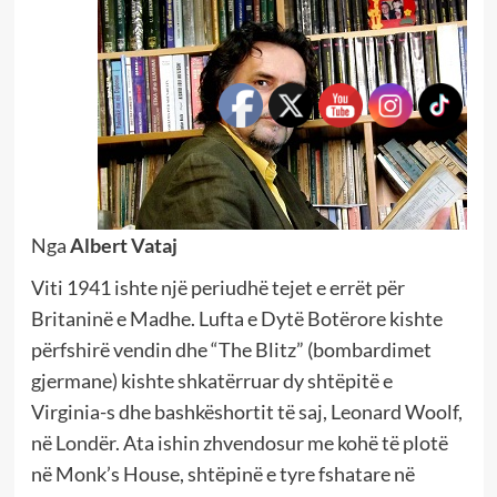
Nga
Albert Vataj
Viti 1941 ishte një periudhë tejet e errët për
Britaninë e Madhe. Lufta e Dytë Botërore kishte
përfshirë vendin dhe “The Blitz” (bombardimet
gjermane) kishte shkatërruar dy shtëpitë e
Virginia-s dhe bashkëshortit të saj, Leonard Woolf,
në Londër. Ata ishin zhvendosur me kohë të plotë
në Monk’s House, shtëpinë e tyre fshatare në