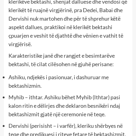
klerikëve bektashi, shenjat dalluese dhe vendosi që
klerikët të ruajnë virgjërinë, pra Dedei, Babai dhe
Dervishi nuk martohen dhe për të shprehur këtë
aspekt dallues, praktikoi në klerikët bektashi
çpuarjen e veshit të djathtë dhe vënien e vathit të
virgjërisë.
Karakteristike janë dhe rangjet e besimtarëve
bektashi, të cilat cilësohen në gjuhë perisane:
Ashiku, ndjekës i pasionuar, i dashuruar me
bektashizmin.
Myhib – ithtar. Ashiku bëhet Myhib (Ithtar) pasi
kalon ritin e dëlirjes dhe deklaron besnikëri ndaj
bektashizmit gjatë një ceremonie në teqe.
Dervishi (perisisht – i varfër), kleriku shërbyes në
teqe dhe predikuesi i riteve fetare të bektashizmit.