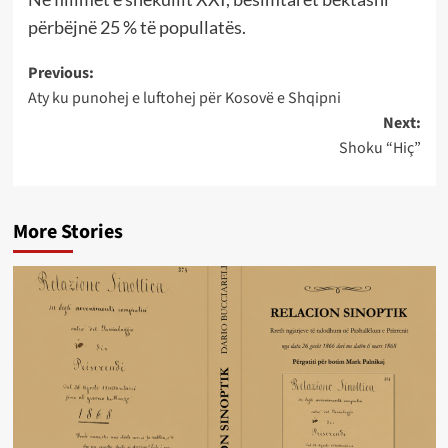
përbëjnë 25 % të popullatës.
Post
Previous:
Aty ku punohej e luftohej për Kosovë e Shqipni
navigation
Next:
Shoku “Hiç”
More Stories