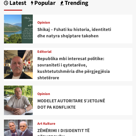
Latest
Popular
Trending
Opinion
Shikaj – Fshati ku historia, identiteti
dhe natyra shqiptare takohen
Editorial
Republika mbi interesat politike:
sovraniteti i qytetarëve,
kushtetutshmëria dhe përgjegjësia
shtetërore
Opinion
MODELET AUTORITARE S’JETOJNË
DOT PA KONFLIKTE
Art Kulture
ZËMËRIMI I DISIDENTIT TË