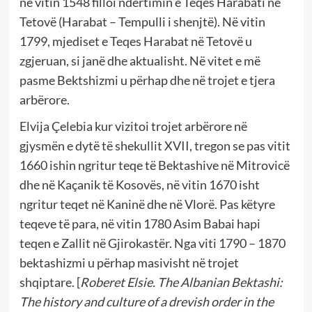
në vitin 1548 filloi ndërtimin e Teqes Harabati në
Tetovë (Harabat – Tempulli i shenjtë). Në vitin
1799, mjediset e Teqes Harabat në Tetovë u
zgjeruan, si janë dhe aktualisht. Në vitet e më
pasme Bektshizmi u përhap dhe në trojet e tjera
arbërore.
Elvija Çelebia kur vizitoi trojet arbërore në
gjysmën e dytë të shekullit XVII, tregon se pas vitit
1660 ishin ngritur teqe të Bektashive në Mitrovicë
dhe në Kaçanik të Kosovës, në vitin 1670 isht
ngritur teqet në Kaninë dhe në Vlorë. Pas këtyre
teqeve të para, në vitin 1780 Asim Babai hapi
teqen e Zallit në Gjirokastër. Nga viti 1790 – 1870
bektashizmi u përhap masivisht në trojet
shqiptare. [
Roberet Elsie. The Albanian Bektashi:
The history and culture of a drevish order in the