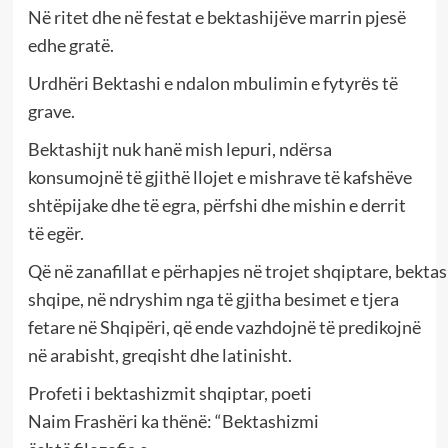
Në ritet dhe në festat e bektashijëve marrin pjesë
edhe gratë.
Urdhëri Bektashi e ndalon mbulimin e fytyrёs të
grave.
Bektashijt nuk hanë mish lepuri, ndërsa
konsumojnë të gjithë llojet e mishrave të kafshëve
shtëpijake dhe të egra, përfshi dhe mishin e derrit
të egër.
Që në zanafillat e përhapjes në trojet shqiptare, bektas
shqipe, në ndryshim nga të gjitha besimet e tjera
fetare në Shqipëri, që ende vazhdojnë të predikojnë
në arabisht, greqisht dhe latinisht.
Profeti i bektashizmit shqiptar, poeti
Naim Frashëri ka thënë: “Bektashizmi