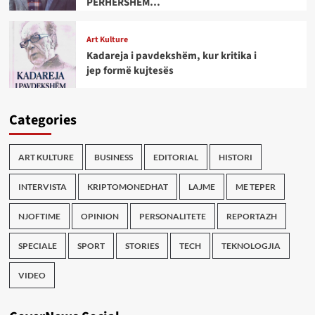
PËRHERSHËM…
Art Kulture
Kadareja i pavdekshëm, kur kritika i
jep formë kujtesës
Categories
ART KULTURE
BUSINESS
EDITORIAL
HISTORI
INTERVISTA
KRIPTOMONEDHAT
LAJME
ME TEPER
NJOFTIME
OPINION
PERSONALITETE
REPORTAZH
SPECIALE
SPORT
STORIES
TECH
TEKNOLOGJIA
VIDEO