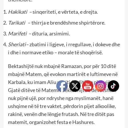
Hakikati –
sinqeriteti, e vёrteta, e drejta.
Tarikati
– thirrja e brendёshme shpirtërore.
Marifeti –
dituria, arsimimi.
Sheriati–
zbatimi i ligjeve, i rregullave, i dokeve dhe
i dhe i normave etiko – morale të shoqërisë.
Bektashijtë nuk mbajnë Ramazan, por për 10 ditë
mbajnë Matem, që evokon martirët e luftimeve në
Karbala, ku imam Aliu ndejti 10 ditë pa pirë ujë.
Gjatë ditëve të Matemit bektashijtë e devotshëm
nuk pijnë ujë, por ndryshe nga myslimanët, hanë
ushqime në të tre vaktet, pёrdorin pijet alkoolike,
rakinë, venën dhe lëngje frutash. Në tre ditët pas
matemit, organizohet festa e Hashures.