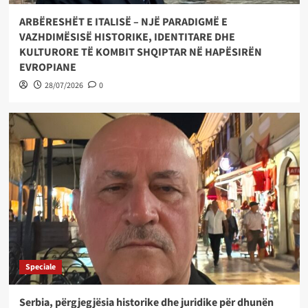
ARBËRESHËT E ITALISË – NJË PARADIGMË E
VAZHDIMËSISË HISTORIKE, IDENTITARE DHE
KULTURORE TË KOMBIT SHQIPTAR NË HAPËSIRËN
EVROPIANE
28/07/2026
0
Speciale
Serbia, përgjegjësia historike dhe juridike për dhunën