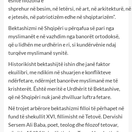
është filozofia e
shprehur në besim, në letërsi, në art, në arkitekturë, 
e jetesës, në patriotizëm edhe në shqiptarizëm”.
Bektashizmi në Shqipëri u përqafua së pari nga
myslimanët e në vazhdim nga banorët ortodoksë,
që u lidhën me urdhërin e ri, si kundërvënie ndaj
turqëve myslimanë synitë.
Historikisht bektashijtë ishin dhe janë faktor
ekuilibri, me ndikim në shuarjen e konflikteve
ndërfetare, ndërmjet banorëve myslimanë me të
krishterët. Është meritë e Urdhërit të Bektashive,
që në Shqipëri nuk janë zhvilluar luftra fetare.
Në trojet arbërore bektashizmi filloi të përhapet në
fund të shekullit XVI, fillimisht në Tetovë. Dervishi
Sersem Ali Baba, poet, teolog dhe filozof tetovar,