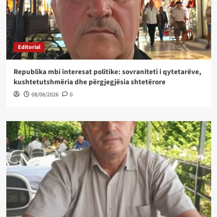
Editorial
Republika mbi interesat politike: sovraniteti i qytetarëve,
kushtetutshmëria dhe përgjegjësia shtetërore
08/08/2026
0