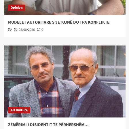
Opinion
MODELET AUTORITARE S’JETOJNË DOT PA KONFLIKTE
08/08/2026
0
Art Kulture
ZËMËRIMI I DISIDENTIT TË PËRHERSHËM…