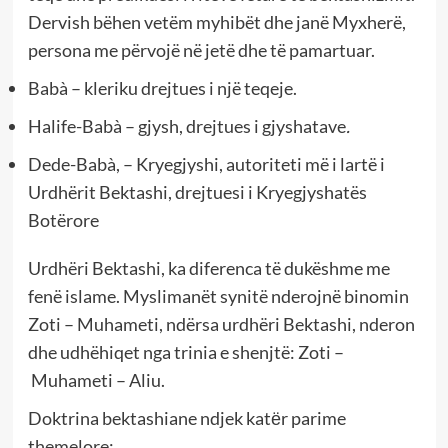
Dervish bëhen vetëm myhibët dhe janë Myxherë,
persona me përvojë në jetë dhe të pamartuar.
Babà – kleriku drejtues i një teqeje.
Halife-Babà – gjysh, drejtues i gjyshatave
.
Dede-Babà, – Kryegjyshi, autoriteti më i lartë i
Urdhërit Bektashi, drejtuesi i Kryegjyshatës
Botërore
Urdhëri Bektashi, ka diferenca të dukëshme me
fenë islame. Myslimanët synitë nderojnë binomin
Zoti – Muhameti, ndërsa urdhëri Bektashi, nderon
dhe udhëhiqet nga trinia e shenjtë: Zoti –
Muhameti – Aliu.
Doktrina bektashiane ndjek katёr parime
themelore: