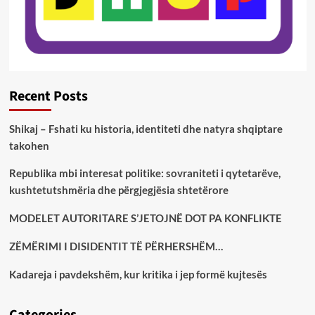
Recent Posts
Shikaj – Fshati ku historia, identiteti dhe natyra shqiptare
takohen
Republika mbi interesat politike: sovraniteti i qytetarëve,
kushtetutshmëria dhe përgjegjësia shtetërore
MODELET AUTORITARE S’JETOJNË DOT PA KONFLIKTE
ZËMËRIMI I DISIDENTIT TË PËRHERSHËM…
Kadareja i pavdekshëm, kur kritika i jep formë kujtesës
Categories