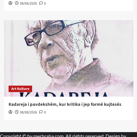
08/08/2026
0
Art Kulture
Kadareja i pavdekshëm, kur kritika i jep formë kujtesës
08/08/2026
0
Copyright © by
merbraha.com
. All rights reserved. Design by