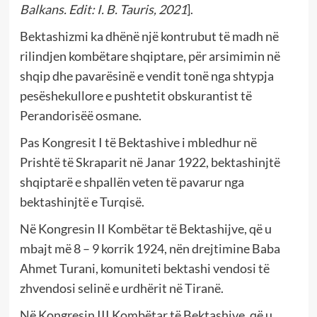
Balkans. Edit: I. B. Tauris, 2021
].
Bektashizmi ka dhënë një kontrubut të madh në
rilindjen kombëtare shqiptare, për arsimimin në
shqip dhe pavarësinë e vendit tonë nga shtypja
pesëshekullore e pushtetit obskurantist të
Perandorisëë osmane.
Pas Kongresit I të Bektashive i mbledhur në
Prishtë të Skraparit në Janar 1922, bektashinjtë
shqiptarë e shpallën veten të pavarur nga
bektashinjtë e Turqisë.
Në Kongresin II Kombëtar të Bektashijve, që u
mbajt më 8 – 9 korrik 1924, nën drejtimine Baba
Ahmet Turani, komuniteti bektashi vendosi të
zhvendosi selinë e urdhërit në Tiranë.
Në Kongresin III Kombëtar të Bektashive, që u