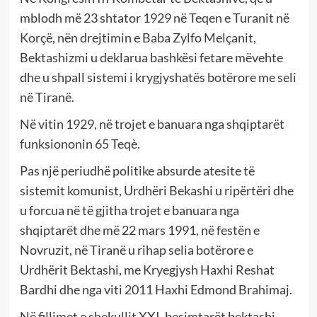
mblodh më 23 shtator 1929 në Teqen e Turanit në
Korçë, nën drejtimin e Baba Zylfo Melçanit,
Bektashizmi u deklarua bashkësi fetare mëvehte
dhe u shpall sistemi i krygjyshatës botërore me seli
në Tiranë.
Në vitin 1929, në trojet e banuara nga shqiptarët
funksiononin 65 Teqè.
Pas një periudhë politike absurde atesite të
sistemit komunist, Urdhëri Bekashi u ripërtëri dhe
u forcua në të gjitha trojet e banuara nga
shqiptarët dhe më 22 mars 1991, në festën e
Novruzit, në Tiranë u rihap selia botërore e
Urdhërit Bektashi, me Kryegjysh Haxhi Reshat
Bardhi dhe nga viti 2011 Haxhi Edmond Brahimaj.
Në fillimet e shekullit XXI, besimtarët bektashi