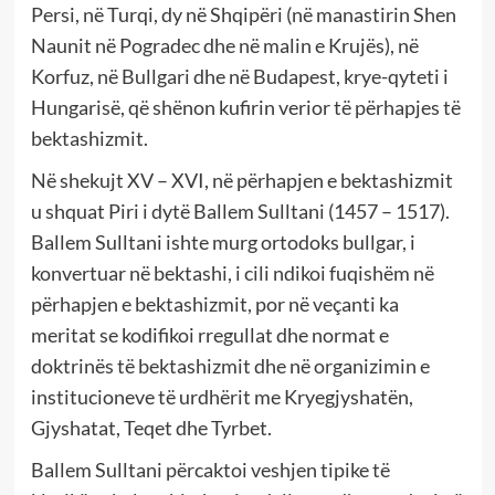
Persi, në Turqi, dy në Shqipëri (në manastirin Shen
Naunit në Pogradec dhe në malin e Krujës), në
Korfuz, në Bullgari dhe në Budapest, krye-qyteti i
Hungarisë, që shënon kufirin verior të përhapjes të
bektashizmit.
Në shekujt XV – XVI, në përhapjen e bektashizmit
u shquat Piri i dytë Ballem Sulltani (1457 – 1517).
Ballem Sulltani ishte murg ortodoks bullgar, i
konvertuar në bektashi, i cili ndikoi fuqishëm në
përhapjen e bektashizmit, por në veçanti ka
meritat se kodifikoi rregullat dhe normat e
doktrinës të bektashizmit dhe në organizimin e
institucioneve të urdhërit me Kryegjyshatën,
Gjyshatat, Teqet dhe Tyrbet.
Ballem Sulltani përcaktoi veshjen tipike të