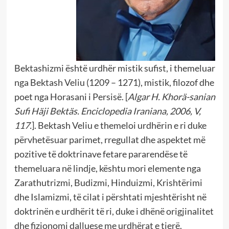
Bektashizmi është urdhër mistik sufist, i themeluar
nga Bektash Veliu (1209 – 1271), mistik, filozof dhe
poet nga Horasani i Persisë. [
Algar H. Khorä-sanian
Sufi Häji Bektäs. Enciclopedia Iraniana, 2006, V,
117.
]. Bektash Veliu e themeloi urdhërin e ri duke
përvhetësuar parimet, rregullat dhe aspektet më
pozitive të doktrinave fetare pararendëse të
themeluara në lindje, kështu mori elemente nga
Zarathutrizmi, Budizmi, Hinduizmi, Krishtërimi
dhe Islamizmi, të cilat i përshtati mjeshtërisht në
doktrinën e urdhërit të ri, duke i dhënë origjinalitet
dhe fizionomi dalluese me urdhërat e tjerë.