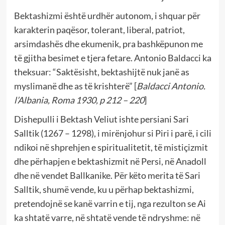
Bektashizmi është urdhër autonom, i shquar për
karakterin paqësor, tolerant, liberal, patriot,
arsimdashës dhe ekumenik, pra bashkëpunon me
të gjitha besimet e tjera fetare. Antonio Baldacci ka
theksuar: “Saktësisht, bektashijtë nuk janë as
myslimanë dhe as të krishterë” [
Baldacci Antonio.
l’Albania, Roma 1930, p 212 – 220
]
Dishepulli i Bektash Veliut ishte persiani Sari
Salltik (1267 – 1298), i mirënjohur si Piri i parë, i cili
ndikoi në shprehjen e spiritualitetit, të mistiçizmit
dhe përhapjen e bektashizmit në Persi, në Anadoll
dhe në vendet Ballkanike. Për këto merita të Sari
Salltik, shumë vende, ku u përhap bektashizmi,
pretendojnë se kanë varrin e tij, nga rezulton se Ai
ka shtatë varre, në shtatë vende të ndryshme: në