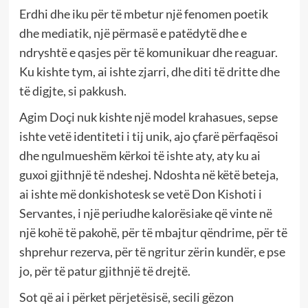
Erdhi dhe iku për të mbetur një fenomen poetik
dhe mediatik, një përmasë e patëdytë dhe e
ndryshtë e qasjes për të komunikuar dhe reaguar.
Ku kishte tym, ai ishte zjarri, dhe diti të dritte dhe
të digjte, si pakkush.
Agim Doçi nuk kishte një model krahasues, sepse
ishte vetë identiteti i tij unik, ajo çfarë përfaqësoi
dhe ngulmueshëm kërkoi të ishte aty, aty ku ai
guxoi gjithnjë të ndeshej. Ndoshta në këtë beteja,
ai ishte më donkishotesk se vetë Don Kishoti i
Servantes, i një periudhe kalorësiake që vinte në
një kohë të pakohë, për të mbajtur qëndrime, për të
shprehur rezerva, për të ngritur zërin kundër, e pse
jo, për të patur gjithnjë të drejtë.
Sot që ai i përket përjetësisë, secili gëzon