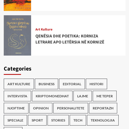
Art Kulture
QENËSIA DHE POETIKA: KORNIZA
LETRARE APO LETËRSIA NË KORNIZË
Categories
ART KULTURE
BUSINESS
EDITORIAL
HISTORI
INTERVISTA
KRIPTOMONEDHAT
LAJME
ME TEPER
NJOFTIME
OPINION
PERSONALITETE
REPORTAZH
SPECIALE
SPORT
STORIES
TECH
TEKNOLOGJIA