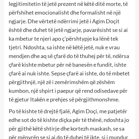
legjitimitetin të jetë prezent në këtë ditë morte, të
përfshihet emocionalisht dhe formalisht në një
ngjarje. Dhe vërtetë ndërrimi jetë i Agim Doçit
është dhe duhet të jetë ngjarje, pavarësisht se si ai
ka mbetur te njeri apo ç’përshtypje ka lënë tek
tjetri. Ndoshta, sa ishte në këtë jetë, nuk e vrau
mendjen dhe aq së çfarë do të thuhej për të, ndërsa
çfarë kishte mbetur për në banesën e fundit, ishte
çfarë ai nuk ishte. Sepse çfarë ai ishte, do të mbetet
përgjithnjë, një zë i zemërimshëm që zëshëm
kumbon, një shpirt i paepur që rend odisedave për
të gjetur Itakën e prehjes së përgjithmonshme.
Po të kishte të drejtë fjalë, Agim Doçi, me patjetër
edhe sot do të kishte diçka për të thënë, ndoshta jo
për gjithë këtë shtirje dhe kortezh maskash, se sa
për mënyrën se si ai do të duhej të ikte, si i mundur