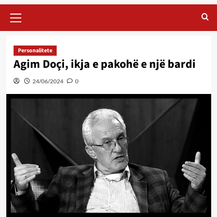
Primary
Menu
Personalitete
Agim Doçi, ikja e pakohë e një bardi
24/06/2024
0