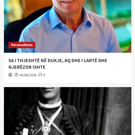
Personalitete
SA I THJESHTË NË DUKJE, AQ DHE I LARTË DHE
NJERËZOR ISHTE
06/08/2026
0