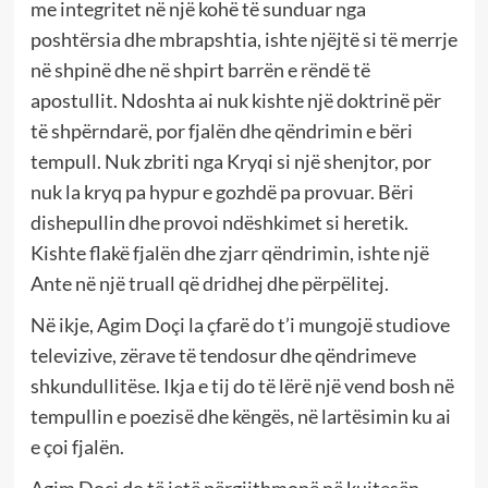
me integritet në një kohë të sunduar nga
poshtërsia dhe mbrapshtia, ishte njëjtë si të merrje
në shpinë dhe në shpirt barrën e rëndë të
apostullit. Ndoshta ai nuk kishte një doktrinë për
të shpërndarë, por fjalën dhe qëndrimin e bëri
tempull. Nuk zbriti nga Kryqi si një shenjtor, por
nuk la kryq pa hypur e gozhdë pa provuar. Bëri
dishepullin dhe provoi ndëshkimet si heretik.
Kishte flakë fjalën dhe zjarr qëndrimin, ishte një
Ante në një truall që dridhej dhe përpëlitej.
Në ikje, Agim Doçi la çfarë do t’i mungojë studiove
televizive, zërave të tendosur dhe qëndrimeve
shkundullitëse. Ikja e tij do të lërë një vend bosh në
tempullin e poezisë dhe këngës, në lartësimin ku ai
e çoi fjalën.