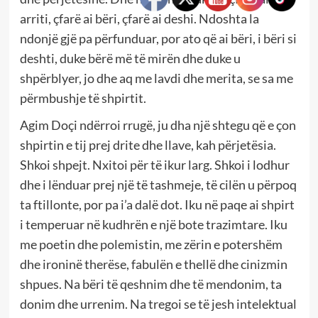
arriti, çfarë ai bëri, çfarë ai deshi. Ndoshta la
ndonjë gjë pa përfunduar, por ato që ai bëri, i bëri si
deshti, duke bërë më të mirën dhe duke u
shpërblyer, jo dhe aq me lavdi dhe merita, se sa me
përmbushje të shpirtit.
Agim Doçi ndërroi rrugë, ju dha një shtegu që e çon
shpirtin e tij prej drite dhe llave, kah përjetësia.
Shkoi shpejt. Nxitoi për të ikur larg. Shkoi i lodhur
dhe i lënduar prej një të tashmeje, të cilën u përpoq
ta ftillonte, por pa i’a dalë dot. Iku në paqe ai shpirt
i temperuar në kudhrën e një bote trazimtare. Iku
me poetin dhe polemistin, me zërin e potershëm
dhe ironinë therëse, fabulën e thellë dhe cinizmin
shpues. Na bëri të qeshnim dhe të mendonim, ta
donim dhe urrenim. Na tregoi se të jesh intelektual