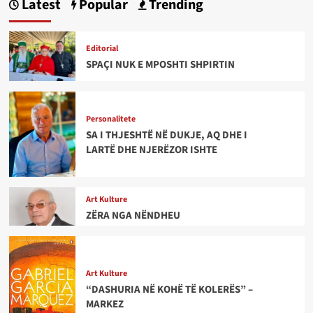
Latest
Popular
Trending
Editorial
SPAÇI NUK E MPOSHTI SHPIRTIN
Personalitete
SA I THJESHTË NË DUKJE, AQ DHE I
LARTË DHE NJERËZOR ISHTE
Art Kulture
ZËRA NGA NËNDHEU
Art Kulture
“DASHURIA NË KOHË TË KOLERËS” –
MARKEZ