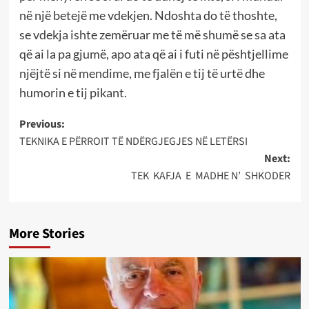
në një betejë me vdekjen. Ndoshta do të thoshte,
se vdekja ishte zemëruar me të më shumë se sa ata
që ai la pa gjumë, apo ata që ai i futi në pështjellime
njëjtë si në mendime, me fjalën e tij të urtë dhe
humorin e tij pikant.
Post
Previous:
TEKNIKA E PËRROIT TË NDËRGJEGJES NË LETËRSI
navigation
Next:
TEK KAFJA E MADHE N’ SHKODER
More Stories