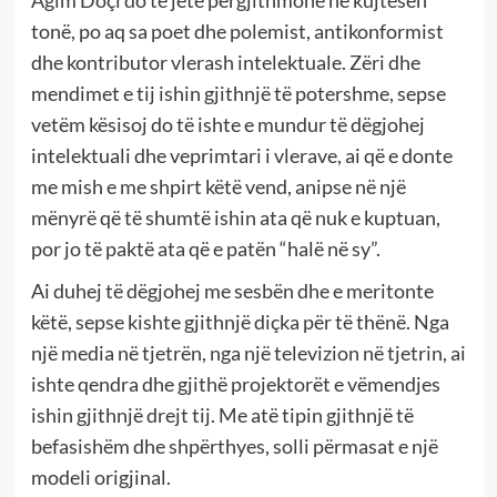
Agim Doçi do të jetë përgjithmonë në kujtesën
tonë, po aq sa poet dhe polemist, antikonformist
dhe kontributor vlerash intelektuale. Zëri dhe
mendimet e tij ishin gjithnjë të potershme, sepse
vetëm kësisoj do të ishte e mundur të dëgjohej
intelektuali dhe veprimtari i vlerave, ai që e donte
me mish e me shpirt këtë vend, anipse në një
mënyrë që të shumtë ishin ata që nuk e kuptuan,
por jo të paktë ata që e patën “halë në sy”.
Ai duhej të dëgjohej me sesbën dhe e meritonte
këtë, sepse kishte gjithnjë diçka për të thënë. Nga
një media në tjetrën, nga një televizion në tjetrin, ai
ishte qendra dhe gjithë projektorët e vëmendjes
ishin gjithnjë drejt tij. Me atë tipin gjithnjë të
befasishëm dhe shpërthyes, solli përmasat e një
modeli origjinal.