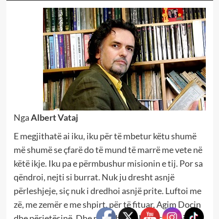
Nga
Albert Vataj
E megjithatë ai iku, iku për të mbetur këtu shumë
më shumë se çfarë do të mund të marrë me vete në
këtë ikje. Iku pa e përmbushur misionin e tij. Por sa
qëndroi, nejti si burrat. Nuk ju dresht asnjë
përleshjeje, siç nuk i dredhoi asnjë prite. Luftoi me
zë, me zemër e me shpirt, për të fituar, Agim Doçin
dhe përjetësinë. Dhe nuk ishte pak ajo çfarë ai