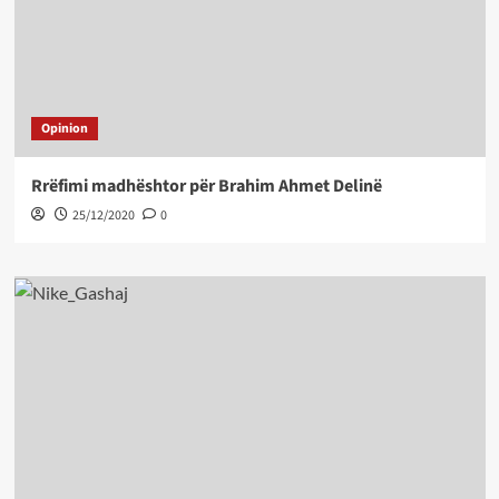
Opinion
Rrëfimi madhështor për Brahim Ahmet Delinë
25/12/2020
0