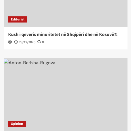
Editorial
Kush i qeveris minoritetet në Shqipëri dhe në Kosovë?!
29/12/2020
0
Opinion