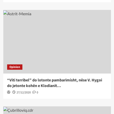
Opinion
“Viti terribel” do lotonte pambarimisht, nëse V. Hygoi
do jetonte kohën e Klodianit…
27/12/2020
0