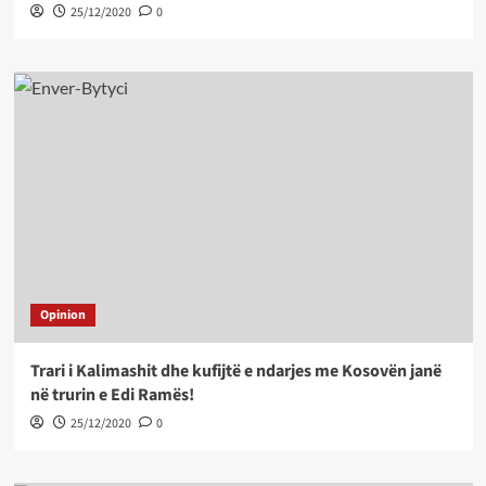
25/12/2020
0
Opinion
Trari i Kalimashit dhe kufijtë e ndarjes me Kosovën janë
në trurin e Edi Ramës!
25/12/2020
0