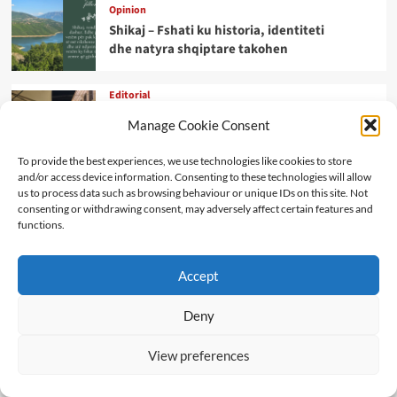
Opinion
Shikaj – Fshati ku historia, identiteti
dhe natyra shqiptare takohen
Editorial
Republika mbi interesat politike:
Manage Cookie Consent
sovraniteti i qytetarëve,
kushtetutshmëria dhe përgjegjësia
To provide the best experiences, we use technologies like cookies to store
shtetërore
and/or access device information. Consenting to these technologies will allow
us to process data such as browsing behaviour or unique IDs on this site. Not
consenting or withdrawing consent, may adversely affect certain features and
Opinion
functions.
MODELET AUTORITARE S’JETOJNË
DOT PA KONFLIKTE
Accept
Art Kulture
Deny
ZËMËRIMI I DISIDENTIT TË
PËRHERSHËM…
View preferences
Art Kulture