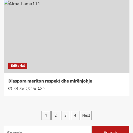
Editorial
Diaspora meriton respekt dhe mirënjohje
23/12/2020
0
Posts
2
3
4
Next
1
pagination
Search