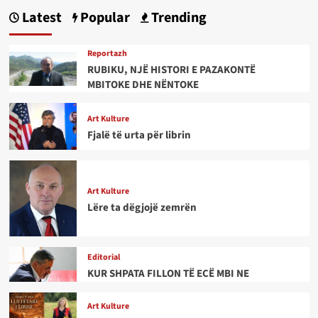
Latest
Popular
Trending
Reportazh
RUBIKU, NJË HISTORI E PAZAKONTË
MBITOKE DHE NËNTOKE
Art Kulture
Fjalë të urta për librin
Art Kulture
Lëre ta dëgjojë zemrën
Editorial
KUR SHPATA FILLON TË ECË MBI NE
Art Kulture