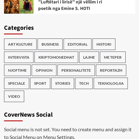
”Luftëtari i lirisë” një vëllim i ri
poetik nga Emine S. HOTI
Categories
ART KULTURE
BUSINESS
EDITORIAL
HISTORI
INTERVISTA
KRIPTOMONEDHAT
LAJME
ME TEPER
NJOFTIME
OPINION
PERSONALITETE
REPORTAZH
SPECIALE
SPORT
STORIES
TECH
TEKNOLOGJIA
VIDEO
CoverNews Social
Social menu is not set. You need to create menu and assign it
to Social Menu on Menu Settings.