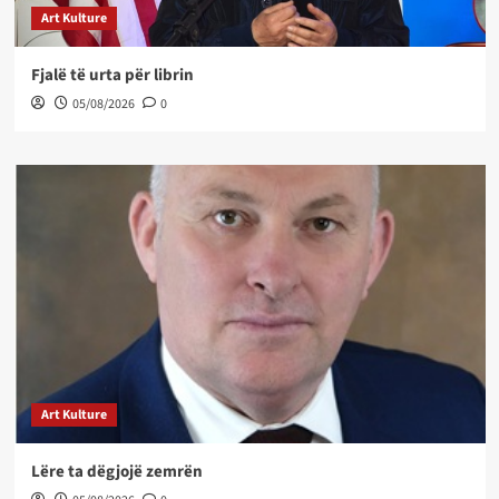
Art Kulture
Fjalë të urta për librin
05/08/2026
0
Art Kulture
Lëre ta dëgjojë zemrën