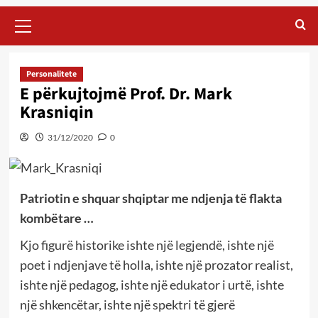
Primary
Menu
Personalitete
E përkujtojmë Prof. Dr. Mark
Krasniqin
31/12/2020
0
Patriotin e shquar shqiptar me ndjenja të flakta
kombëtare …
Kjo figurë historike ishte një legjendë, ishte një
poet i ndjenjave të holla, ishte një prozator realist,
ishte një pedagog, ishte një edukator i urtë, ishte
një shkencëtar, ishte një spektri të gjerë