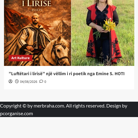
Art Kulture
”Luftëtari i lirisë” një vëllim i ri poetik nga Emine S. HOTI
04/08/2026
0
Copyright © by
merbraha.com
. All rights reserved. Design by
pcorganise.com