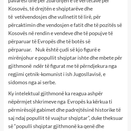
pavarësi dhe për zbardhjen e të vërtetave për
Kosovës, të drejtën e shqiptarëve dhe
të
vetëvendosjes dhe vullnetit të lirë, për
përcaktimin dhe vendosjen e fatit dhe të pozitës së
Kosovës në rendin e vendeve dhe të popujve të
përparuar të Evropës dhe të botës së
përparuar.
Nuk është çudi së kjo figurë e
mirënjohur e popullit shqiptar ishte dhe mbete për
gjithmonë
ndër të figurat me të përndjekura nga
regjimi çetnik-komunist i ish Jugosllavisë, e
sidomos nga ai serbe.
Ky intelektual gjithmonë ka reagua ashpër
nëpërmjet shkrimeve nga
Evropës ka kërkua ti
përmirësojë gabimet dhe padrejtësinë historike të
saj ndaj popullit të vuajtur shqiptar”, duke theksuar
së “populli shqiptar gjithmonë ka qenë dhe