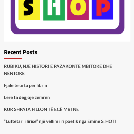
Recent Posts
RUBIKU, NJË HISTORI E PAZAKONTË MBITOKE DHE
NËNTOKE
Fjalë të urta për librin
Lëre ta dëgjojë zemrën
KUR SHPATA FILLON TË ECË MBI NE
”Luftëtari i lirisë” një vëllim i ri poetik nga Emine S. HOTI