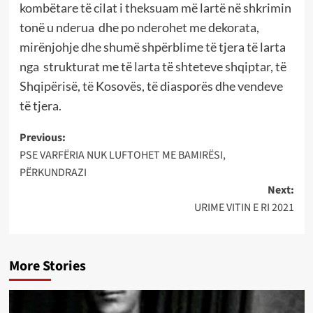
kombëtare të cilat i theksuam më lartë në shkrimin
tonë u nderua
dhe po nderohet me dekorata,
mirënjohje dhe shumë shpërblime të tjera të larta
nga
strukturat me të larta të shteteve shqiptar, të
Shqipërisë, të Kosovës, të diasporës dhe vendeve
të tjera.
Post
Previous:
PSE VARFËRIA NUK LUFTOHET ME BAMIRËSI,
navigation
PËRKUNDRAZI
Next:
URIME VITIN E RI 2021
More Stories