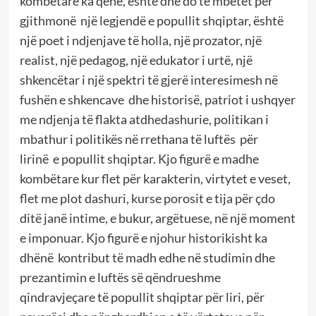
kombëtare ka qenë, është dhe do të mbetet për
gjithmonë
një legjendë e popullit shqiptar, është
një poet i ndjenjave të holla, një prozator, një
realist, një pedagog, një edukator i urtë, një
shkencëtar i një spektri të gjerë interesimesh në
fushën e shkencave
dhe historisë, patriot i ushqyer
me ndjenja të flakta atdhedashurie, politikan i
mbathur i politikës në rrethana të luftës
për
lirinë
e popullit shqiptar. Kjo figurë e madhe
kombëtare kur flet për karakterin, virtytet e veset,
flet me plot dashuri, kurse porosit e tija për çdo
ditë janë intime, e bukur, argëtuese, në një moment
e imponuar. Kjo figurë e njohur historikisht ka
dhënë
kontribut të madh edhe në studimin dhe
prezantimin e luftës së qëndrueshme
qindravjeçare të popullit shqiptar për liri, për