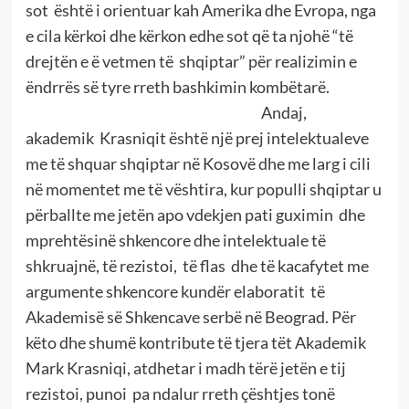
sot
është i orientuar kah Amerika dhe Evropa, nga
e cila kërkoi dhe kërkon edhe sot që ta njohë “të
drejtën e ë vetmen të
shqiptar” për realizimin e
ëndrrës së tyre rreth bashkimin kombëtarë.
Andaj,
akademik
Krasniqit është një prej intelektualeve
me të shquar shqiptar në Kosovë dhe me larg i cili
në momentet me të vështira, kur populli shqiptar u
përballte me jetën apo vdekjen pati guximin
dhe
mprehtësinë shkencore dhe intelektuale të
shkruajnë, të rezistoi,
të flas
dhe të kacafytet me
argumente shkencore kundër elaboratit
të
Akademisë së Shkencave serbë në Beograd. Për
këto dhe shumë kontribute të tjera tët Akademik
Mark Krasniqi, atdhetar i madh tërë jetën e tij
rezistoi, punoi
pa ndalur rreth çështjes tonë