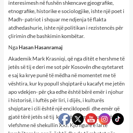
interesimesh në fushën shkencave gjeografike,
etnografike, historike e sociologjike, ishte një poet i
Madh- patriot i shquar me ndjenja të flakta
atdhedashurie, ishte një politikan i rezistencës për
çlirimin dhe bashkimin kombëtar.
Nga
Hasan Hasanramaj
Akademik Mark Krasniqi, që nga ditët e hershme të
jetës së tij e deri me sot për Kosovën dhe qytetaret
e saj ka krye punë të mëdha në momentet me të
vështira, kur ky popull shqiptarë u kacafyt me jetën
apo vdekjen- për çka edhe është bërë emër i njohur
i historisë, i luftës për liri, i dijës, i kulturës
shqiptare i cili është një enciklopedi
dhe emër që
gjatë tërë jetës së tij
ka lanë gjurmë
shumë të
vlefshme në shekullin XXI. Kjo figurë e lartë