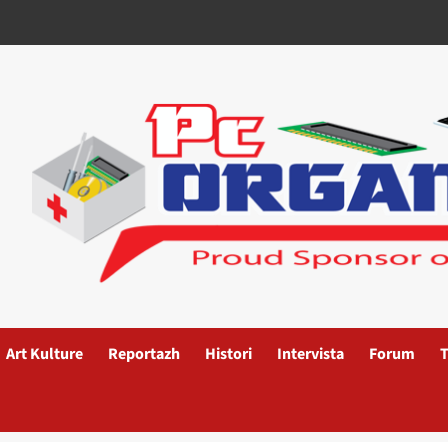
Art Kulture
Reportazh
Histori
Intervista
Forum
T