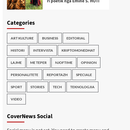
ri poetik nga Emine S. HOTI
Categories
ART KULTURE
BUSINESS
EDITORIAL
HISTORI
INTERVISTA
KRIPTOMONEDHAT
LAJME
ME TEPER
NJOFTIME
OPINION
PERSONALITETE
REPORTAZH
SPECIALE
SPORT
STORIES
TECH
TEKNOLOGJIA
VIDEO
CoverNews Social
Social menu is not set. You need to create menu and