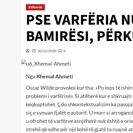
Editorial
PSE VARFËRIA 
BAMIRËSI, PËR
30/12/2020
0
Nga
Xhemal Ahmeti
Oscar Wilde provokoi kur tha: «Po mos të ishin
problemi i varfërisë». Si atëherë kur e shkruajti 
keqkuptohet. Çdo shkontekstualizim ka pasojat e
siç e synuan fjalët e autorit. U morr si arroga
u ofrohet të varfërve asnjëherë nuk është e orien
strehë që edhe për një kohë të gjatë ta ruajnë at