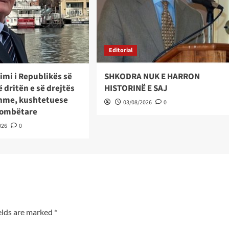
Editorial
imi i Republikës së
SHKODRA NUK E HARRON
 dritën e së drejtës
HISTORINË E SAJ
hme, kushtetuese
03/08/2026
0
kombëtare
026
0
elds are marked
*