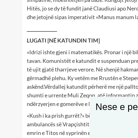
Hitës, jo se dy të fundit janë Claudiusi apo Ner
dhe jetojnë sipas imperativit «Manus manum l
______________
LUGATI [NË KATUNDIN TIM]
«Idrizi ishte gjeni i matematikës. Pronar i një 
tavan. Komunistët e katundit e suspenduan pre
të ujit gjatë tharrjeve verore. Në shenjë hakmarr
gërmadhë plehu. Ky vetëm me Rrustën e Stepev
askënd.Vërdallej katundit përherë me një pallto
shumti e urrente Muli Zeqon, atë informantin 
ndërzyerjen e gomerëve e lere më për gjërat që 
Nese e pel
«Kush i ka prish gurrët?» bëriti njëri nga milicë
ambulancës së Vrapçishtit. Dikush kishte defor
emrin e Titos në syprinën e kodrinës përballë 