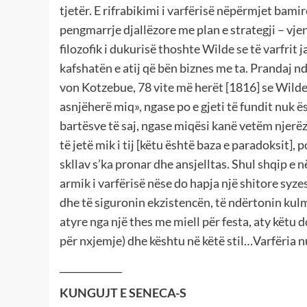
tjetër. E rifrabikimi i varfërisë nëpërmjet bamir
pengmarrje djallëzore me plan e strategji – vjen
filozofik i dukurisë thoshte Wilde se të varfrit
kafshatën e atij që bën biznes me ta. Prandaj 
von Kotzebue, 78 vite më herët [1816] se Wilde 
asnjëherë miq», ngase po e gjeti të fundit nuk ë
bartësve të saj, ngase miqësi kanë vetëm njerëzi
të jetë mik i tij [këtu është baza e paradoksit], p
skllav s’ka pronar dhe ansjelltas. Shul shqip e në
armik i varfërisë nëse do hapja një shitore syz
dhe të siguronin ekzistencën, të ndërtonin kulm m
atyre nga një thes me miell për festa, aty këtu
për nxjemje) dhe kështu në këtë stil…Varfëria 
_____________
KUNGUJT E SENECA-S