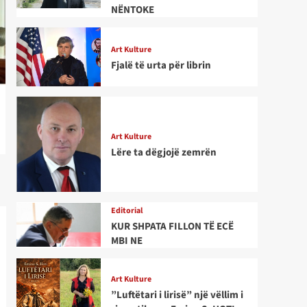
NËNTOKE
Art Kulture
Fjalë të urta për librin
Art Kulture
Lëre ta dëgjojë zemrën
Editorial
KUR SHPATA FILLON TË ECË
MBI NE
Art Kulture
”Luftëtari i lirisë” një vëllim i