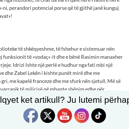
o-ni, perandori potencial porse që të gjithë janë kunguj
avat»!
biblioteke të shkëqyeshme, të fshehur e sistemuar nën
j funksionit të «vodaç»-it dhe e bënë Rasimin manaxher
jeje. Idrizi Ishte një perlë e hudhur nga fati mbi një
e dhe Zabel Lekën i kishte punët mirë dhe me
 gri, me kapelë franceze dhe me sfurk nën sjetull. Më së
zvarranik të milicisë që mbante shënim edhe për
s’bënin njerëzit.
qyet ket artikull? Ju lutemi përhapn
t, Vangjeli, një komarxhi plak që jetonte përballë
muar gurrët e bardhë me të cilët shkollat kishin shënuar
Xhamisë së Re.
Muli Zeqo përsëriti edhe më me zë: «Kush