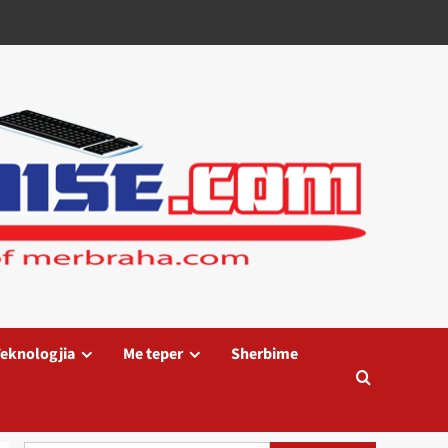
eknologjia
Me teper
Sherbime