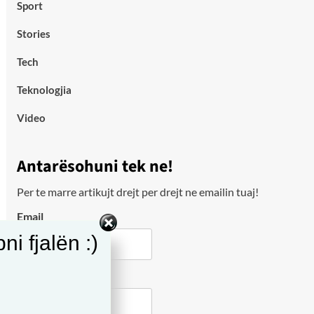
Sport
Stories
Tech
Teknologjia
Video
Antarësohuni tek ne!
Per te marre artikujt drejt per drejt ne emailin tuaj!
Email
i fjalën :)
City