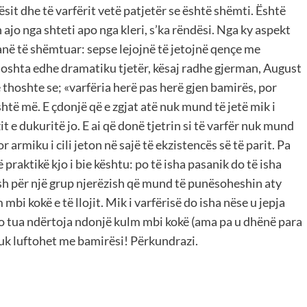
ësit dhe të varfërit vetë patjetër se është shëmti. Është
 ajo nga shteti apo nga kleri, s’ka rëndësi. Nga ky aspekt
 janë të shëmtuar: sepse lejojnë të jetojnë qençe me
ndoshta edhe dramatiku tjetër, kësaj radhe gjerman, August
thoshte se; «varfëria herë pas herë gjen bamirës, por
shtë më. E çdonjë që e zgjat atë nuk mund të jetë mik i
t e dukuritë jo. E ai që donë tjetrin si të varfër nuk mund
or armiku i cili jeton në sajë të ekzistencës së të parit. Pa
 praktikë kjo i bie kështu: po të isha pasanik do të isha
esh për një grup njerëzish që mund të punësoheshin aty
bi kokë e të llojit. Mik i varfërisë do isha nëse u jepja
 do tua ndërtoja ndonjë kulm mbi kokë (ama pa u dhënë para
nuk luftohet me bamirësi! Përkundrazi.