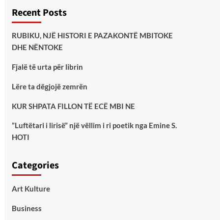
Recent Posts
RUBIKU, NJË HISTORI E PAZAKONTË MBITOKE
DHE NËNTOKE
Fjalë të urta për librin
Lëre ta dëgjojë zemrën
KUR SHPATA FILLON TË ECË MBI NE
”Luftëtari i lirisë” një vëllim i ri poetik nga Emine S.
HOTI
Categories
Art Kulture
Business