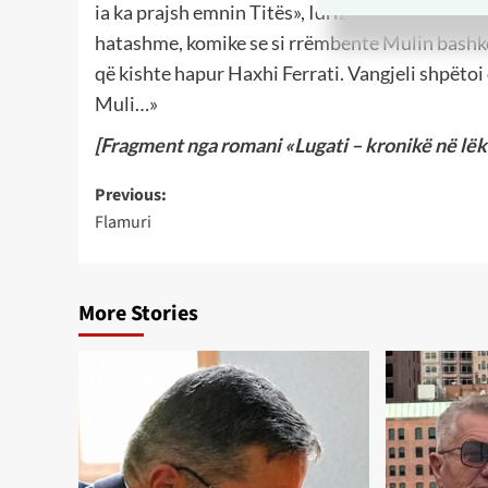
ia ka prajsh emnin Titës», Idrizi drejtoi sfurkun
hatashme, komike se si rrëmbente Mulin bashkë 
që kishte hapur Haxhi Ferrati. Vangjeli shpëtoi 
Muli…»
[Fragment nga romani «Lugati – kronikë në lëku
Post
Previous:
Flamuri
navigation
More Stories