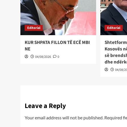
Editorial
Editorial
KUR SHPATA FILLON TË ECË MBI
Shtetform
NE
Kosovës në
së brends
04/08/2026
0
dhe ndër
04/08/2
Leave a Reply
Your email address will not be published.
Required fi