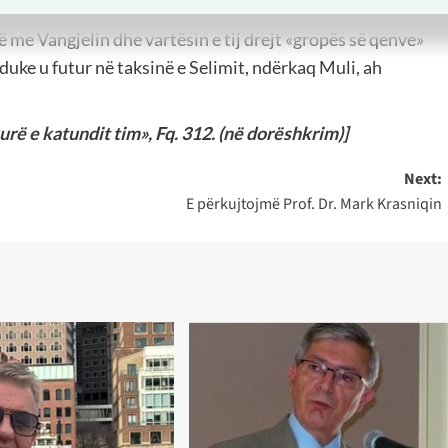
 drejt Mulit duke uluri «Luuugaaaatiiii». Ishte skenë e
me Vangjelin dhe vartësin e tij drejt «gropës së qenve»
duke u futur në taksinë e Selimit, ndërkaq Muli, ah
rë e katundit tim», Fq. 312. (në dorëshkrim)]
Next:
E përkujtojmë Prof. Dr. Mark Krasniqin