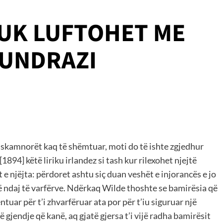
NUK LUFTOHET ME
KUNDRAZI
 skamnorët kaq të shëmtuar, moti do të ishte zgjedhur
[1894] këtë liriku irlandez si tash kur rilexohet njejtë
 njëjta: përdoret ashtu siç duan veshët e injorancës e jo
ncë ndaj të varfërve. Ndërkaq Wilde thoshte se bamirësia që
tuar për t’i zhvarfëruar ata por për t’iu siguruar një
ë gjendje që kanë, aq gjatë gjersa t’i vijë radha bamirësit