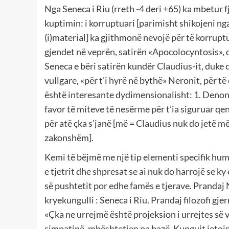
Nga Seneca i Riu (rreth -4 deri +65) ka mbetur 
kuptimin: i korruptuari [parimisht shikojeni ng
(i)material] ka gjithmonë nevojë për të korruptua
gjendet në veprën, satirën «Apocolocyntosis», q
Seneca e bëri satirën kundër Claudius-it, duke qe
vullgare, «për t’i hyrë në bythë» Neronit, për të 
është interesante dydimensionalisht: 1. Denonc
favor të miteve të nesërme për t’ia siguruar qen
për atë çka s’janë [më = Claudius nuk do jetë 
zakonshëm].
Kemi të bëjmë me një tip elementi specifik hum
e tjetrit dhe shpresat se ai nuk do harrojë se 
së pushtetit por edhe famës e tjerave. Prandaj 
kryekungulli : Seneca i Riu. Prandaj filozofi gj
«Çka ne urrejmë është projeksion i urrejtes së 
simpatinë, mbështetjen pa bazë. Kungujt jetojnë