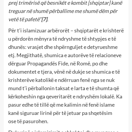
prej trimërisë që besnikët e kombit [shqiptar] kanë
treguar në shumë përballime me shumë dëm për
vetë të pafetë”
[7]
.
Për t’i islamizuar arbërorët – shqiptarët e krishterë
u përdorën mënyra të ndryshme të shtypjes e të
dhunës: vrasjet dhe shpërnguljet e detyrueshme
etj. Megjithatë, shumica e autorëve të relacioneve
dërguar Propagandës Fide, në Romë, po dhe
dokumentet e tjera, vënë në dukje se shumica e të
krishterëve katolikë e ndërruan fenë nga se nuk
mund t’i përballonin taksat e larta e të shumta që
kërkoheshin nga qeveritarët e ndryshëm lokalë. Ka
pasur edhe të tillë që me kalimin në fenë islame
kanë siguruar lirinë për të jetuar pa shqetësim
ose të pasurohen.