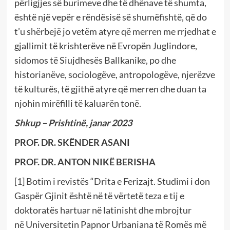
përligjjes së burimeve dhe të dhënave të shumta,
është një vepër e rëndësisë së shumëfishtë, që do
t’u shërbejë jo vetëm atyre që merren me rrjedhat e
gjallimit të krishterëve në Evropën Juglindore,
sidomos të Siujdhesës Ballkanike, po dhe
historianëve, sociologëve, antropologëve, njerëzve
të kulturës, të gjithë atyre që merren dhe duan ta
njohin mirëfilli të kaluarën tonë.
Shkup – Prishtinë, janar 2023
PROF. DR. SKËNDER ASANI
PROF. DR. ANTON NIKË BERISHA
[1]
Botim i revistës “Drita e Ferizajt. Studimi i don
Gaspër Gjinit është në të vërtetë teza e tij e
doktoratës hartuar në latinisht dhe mbrojtur
në Universitetin Papnor Urbaniana të Romës më