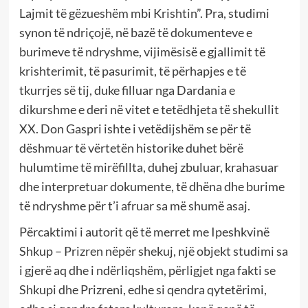
Lajmit të gëzueshëm mbi Kris­htin”. Pra, studimi
synon të ndriçojë, në bazë të dokumenteve e
burimeve të ndryshme, vijimësisë e gjallimit të
krishterimit, të pasurimit, të përhapjes e të
tkurrjes së tij, duke filluar nga Dardania e
dikurshme e deri në vitet e tetëdhjeta të shekullit
XX. Don Gaspri ishte i vetëdijshëm se për të
dëshmuar të vërtetën historike duhet bërë
hulumtime të mirëfillta, duhej zbuluar, krahasuar
dhe interpretuar dokumente, të dhëna dhe burime
të ndryshme për t’i afruar sa më shumë asaj.
Përcaktimi i autorit që të merret me Ipeshkvinë
Shkup – Prizren nëpër shekuj, një objekt studimi sa
i gjerë aq dhe i ndërliqshëm, përligjet nga fakti se
Shkupi dhe Prizreni, edhe si qendra qytetërimi,