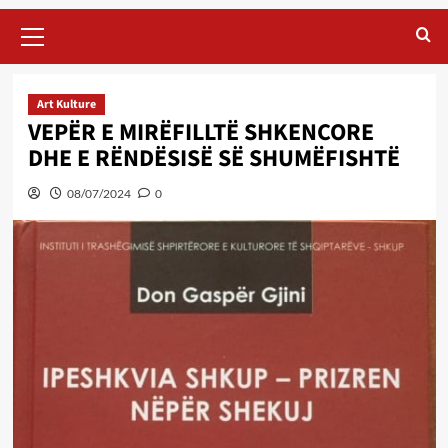
Primary
Menu
Art Kulture
VEPËR E MIRËFILLTË SHKENCORE
DHE E RËNDËSISË SË SHUMËFISHTË
08/07/2024
0