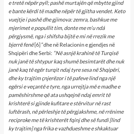
e tretë nëpër pyll; pashë murtajën që mbytte gjind
e bante kërdí të madhe nëpër të gjitha vendet. Keto
vuejtje i pashë dhe gjimova: zemra, bashkue me
mjerimet e popullit tim, donte me m’u ndá
përgjysmë, nga i shifsha bijtë e mi në rrezik me
bjerrë fenë
[6]
”
dhe në Relacionin e gjendjes në
Shqipëri dhe Serbi:
“Në asnjë krahinë të Turqisë
nuk janë të shtypur kaq shumë besimtarët dhe nuk
janë kaq të egër turqit ndaj tyre sesa në Shqipëri,
dhe ky trajtim çnjerëzor i të pafeve lind nga një
egërsi e veçantë e tyre, nga urrejtja më e madhe e
pamëshirshme që ata ushqejnë ndaj emrit të
krishterë si gjinde kufitare e stërvitur në rast
luftërash, në përleshje të përgjakshme, në rrënime
reciproke me të krishterët fqinj dhe së fundi [lind
ky trajtim] nga frika e vazhdueshme e shkaktuar