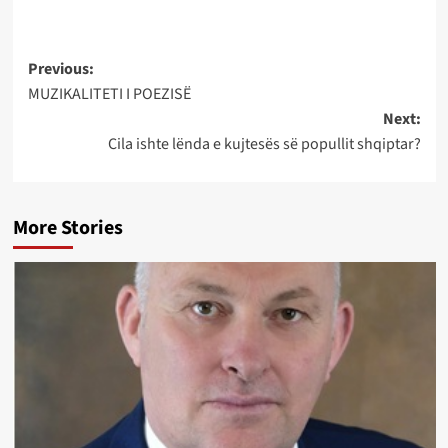
Post
Previous:
MUZIKALITETI I POEZISË
navigation
Next:
Cila ishte lënda e kujtesës së popullit shqiptar?
More Stories