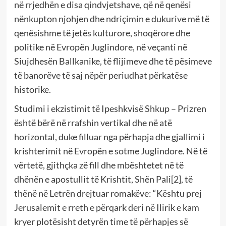
në rrjedhën e disa qindvjetshave, që në qenësi
nënkupton njohjen dhe ndriçimin e dukurive më të
qenësishme të jetës kulturore, shoqërore dhe
politike në Evropën Juglindore, në veçanti në
Siujdhesën Ballkanike, të flijimeve dhe të pësimeve
të banorëve të saj nëpër periudhat përkatëse
historike.
Studimi i ekzistimit të Ipeshkvisë Shkup – Prizren
është bërë në rrafshin vertikal dhe në atë
horizontal, duke filluar nga përhapja dhe gjallimi i
krishterimit në Evropën e sotme Juglindore. Në të
vërtetë, gjithçka zë fill dhe mbështetet në të
dhënën e apostullit të Krishtit, Shën Pali
[2]
, të
thënë në Letrën drejtuar romakëve: “Kështu prej
Jerusalemit e rreth e përqark deri në Ilirik e kam
kryer plotësisht detyrën time të përhapjes së