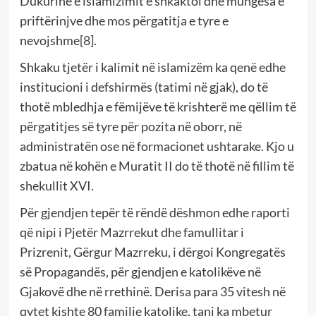
Dukurinë e islamizimit e shkaktoi dhe mungesa e
priftërinjve dhe mos përgatitja e tyre e
nevojshme
[8]
.
Shkaku tjetër i kalimit në islamizëm ka qenë edhe
institucioni i defshirmës (tatimi në gjak), do të
thotë mbledhja e fëmijëve të krishterë me qëllim të
përgatitjes së tyre për pozita në oborr, në
administratën ose në formacionet ushtarake. Kjo u
zbatua në kohën e Muratit II do të thotë në fillim të
shekullit XVI.
Për gjendjen tepër të rëndë dëshmon edhe raporti
që nipi i Pjetër Mazrrekut dhe famullitar i
Prizrenit, Gërgur Mazrreku, i dërgoi Kongregatës
së Propagandës, për gjendjen e katolikëve në
Gjakovë dhe në rrethinë. Derisa para 35 vitesh në
qytet kishte 80 familje katolike, tani ka mbetur