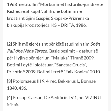
1968 me titullin “Mbi burimet historiko-juridike të
Kishës së Shkupit”. Shih dhe botimin në
kroatisht Gjini Gaspër, Skopsko-Prizrenska
biskupija kroz stoljeća, KS – DRITA, 1986.
[2]
Shih më gjerësisht për këtë studimin tim
Shën
Pali dhe Nëna Tereze
. Qasje besimit – dashurisë
për Hyjin e për njeriun. “Maluka”, Tiranë 2009.
Botimi i dytë i plotësuar. “Sanctae Crucis”,
Prishtinë 2009. Botimi i tretë “Faik Konica” 2010.
[3]
Ptolomaeus III 9, 4, rec. Bekkerus I., Bonnae
1840, 436.
[4]
Procop. Caesar., De Aedificiis IV 1, në: VIZINJ I,
54-55.