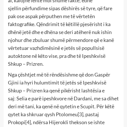
ai, kalojnë lehtë mbi shumë fakte; edhe
sjellin përfundime sipas dëshirës së tyre, që fare
pak ose aspak përputhen me të vërtetën
faktografike. Qëndrimit të këtillë pjesërisht i ka
dhënë jetë dhe e dhëna se deri atëherë nuk ishin
njohur dhe zbuluar shumë përmendore që e kanë
vërtetuar vazhdimësinë e jetës së popullsisë
autoktone në këto vise, pra dhe të Ipeshkvisë
Shkup – Prizren.
Nga çështjet më të rëndësishme që don Gaspër
Gjini ia hyri hulumtimit të jetës së Ipeshkvisë
Shkup – Prizren ka qenë pikërisht lashtësia e
saj: Selia e parë ipeshkvore në Dardani, me sa dihet
deri më tani, ka qenë në qytetin e Scupit. Për këtë
qytet ka shkruar qysh Ptolomeu
[3]
, pastaj
Prokopi
[4]
, ndërsa Hijerokli thekson se ishte