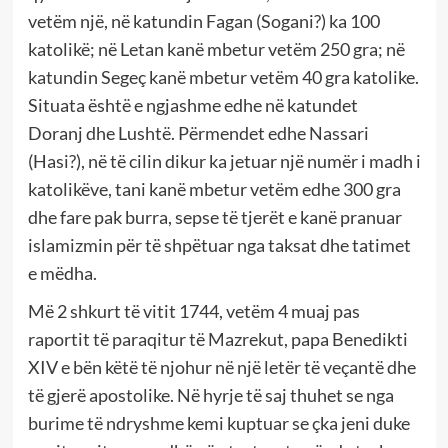
vetëm një, në katundin Fagan (Soga­ni?) ka 100
katolikë; në Letan kanë mbetur vetëm 250 gra; në
katundin Segeç kanë mbetur vetëm 40 gra katolike.
Situata është e ngjashme edhe në katundet
Doranj dhe Lushtë. Përmendet edhe Nassari
(Hasi?), në të cilin dikur ka jetuar një numër i madh i
katolikëve, tani kanë mbetur vetëm edhe 300 gra
dhe fare pak burra, sepse të tjerët e kanë pranuar
islamizmin për të shpëtuar nga taksat dhe tatimet
e mëdha.
Më 2 shkurt të vitit 1744, vetëm 4 muaj pas
raportit të paraqitur të Mazrekut, papa Bene­dikti
XIV e bën këtë të njohur në një letër të veçantë dhe
të gjerë apostolike. Në hyrje të saj thuhet se nga
burime të ndryshme kemi kuptuar se çka jeni duke