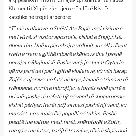
Klementit XI për gjendjen e rëndë të Kishës
katolike në trojet arbërore:
“Ti më urdhnove, o Shêjti Atë Papë, me i vizitue e
me i vû ré, si vizitor apostolik, kishat e Shqipnisë,
dheut tim. Unë ju përmbajta urdhnit, iu solla dheut
rreth e rreth e gjithë mbarë e kërkova dhe i pashë
nevojat e Shqipnisë. Pashë vuejtje shum! Qytetin,
që ma parë qe i pari i gjithë vilajeteve, vû nën haraç,
Zojën e njerzve me futë në krye, kalanë e trimave të
rrënueme, murin e mbrojtjen e forcës sonë qartë e
prishë; pashë të pafetë hŷ në vend të shugurueme;
kishat përlyer, lterët ndŷ sa mezi pashë nji vend, ku
mundet me u mbledhë populli në tubim. Pashë
pleqtë tue vajtue, meshtarët, shërbtorët e Zotit,
tue qá e tue lotue; barijtë travajue, dhêtë shpërndá