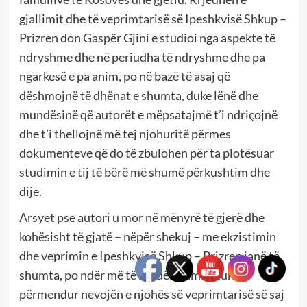
gjallimit dhe të veprimtarisë së Ipeshkvisë Shkup –
Prizren don Gaspër Gjini e studioi nga aspekte të
ndryshme dhe në periudha të ndryshme dhe pa
ngarkesë e pa anim, po në bazë të asaj që
dëshmojnë të dhënat e shumta, duke lënë dhe
mundësinë që autorët e mëpsatajmë t’i ndriçojnë
dhe t’i thellojnë më tej njohuritë përmes
dokumenteve që do të zbulohen për ta plotësuar
studimin e tij të bërë më shumë përkushtim dhe
dije.
Arsyet pse autori u mor në mënyrë të gjerë dhe
kohësisht të gjatë – nëpër shekuj – me ekzistimin
dhe veprimin e Ipeshkvisë Shkup – Prizren janë të
shumta, po ndër më të rëndësishmet duhet
përmendur nevojën e njohës së veprimtarisë së saj