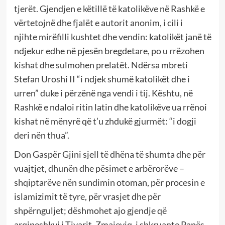
tjerët. Gjendjen e këtillë të katolikëve në Rashkë e
vërtetojnë dhe fjalët e autorit anonim, i cili i
njihte mirëfilli kushtet dhe vendin: katolikët janë të
ndjekur edhe në pjesën bregdetare, po u rrëzohen
kishat dhe sulmohen prelatët. Ndërsa mbreti
Stefan Uroshi II “i ndjek shumë katolikët dhe i
urren” duke i përzënë nga vendi i tij. Kështu, në
Rashkë e ndaloi ritin latin dhe katolikëve ua rrënoi
kishat në mënyrë që t’u zhdukë gjurmët: “i dogji
deri nën thua”.
Don Gaspër Gjini sjell të dhëna të shumta dhe për
vuajtjet, dhunën dhe pësimet e arbërorëve –
shqiptarëve nën sundimin otoman, për procesin e
islamizimit të tyre, për vrasjet dhe për
shpërnguljet; dëshmohet ajo gjendje që
arqipeshkvi i Tivarit, Zmajeviq, i shkruante Papës,