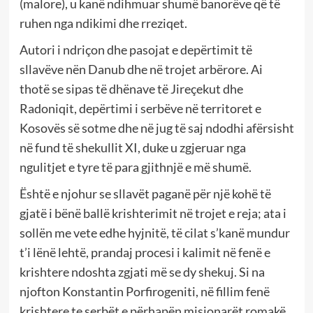
(malore), u kanë ndihmuar shumë banorëve që të
ruhen nga ndikimi dhe rreziqet.
Autori i ndriçon dhe pasojat e depërtimit të
sllavëve nën Danub dhe në trojet arbërore. Ai
thotë se sipas të dhënave të Jireçekut dhe
Radoniqit, depërtimi i serbëve në territoret e
Kosovës së sotme dhe në jug të saj ndodhi afërsisht
në fund të shekullit XI, duke u zgjeruar nga
ngulitjet e tyre të para gjithnjë e më shumë.
Është e njohur se sllavët paganë për një kohë të
gjatë i bënë ballë krishterimit në trojet e reja; ata i
sollën me vete edhe hyjnitë, të cilat s’kanë mundur
t’i lënë lehtë, prandaj procesi i kalimit në fenë e
krishtere ndoshta zgjati më se dy shekuj. Si na
njofton Konstantin Porfirogeniti, në fillim fenë
krishtere te serbët e për­hapën misionarët romakë.