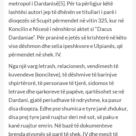
metropol i Dardanisë
[5]
. Për ta përligjur këtë
lashtësi autori jep të dhënën se titullari i parë i
dioqezës së Scupit përmendet në vitin 325, kur në
Koncilin e Nicesë i nënshkroi aktet si “Dacus
Dardaniae”. Për praninë e jetës së krishterë në këto
vise dëshmon dhe selia ipeshkvore e Ulpianës, që
përmendet në shek. IV.
Nga një varg letrash, relacionesh, vendimesh të
kuvendeve (koncileve), të dëshmive të barinjve
shpirtërorë, të personave të tjerë, sidomos të
letrave dhe qarkoreve të papëve, qartësohet se në
Dardani, gjatë periud­have të ndryshme, ka pasur
disa dioqeza. Edhe pse shumica e tyre janë zhdukur,
disa prej tyre janë ruajtur deri më sot, së paku e
kanë ruajtur emrin. Në bazë të dokumenteve
brenda gjysmës së parë të shek. IV dhe mesit të