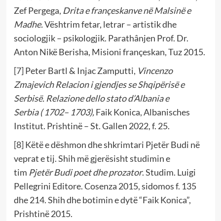
Zef Pergega,
Drita e françeskanve në Malsinë e
Madhe.
Vështrim fetar, letrar – artistik dhe
sociologjik – psikologjik. Parathânjen Prof. Dr.
Anton Nikë Berisha, Misioni françeskan, Tuz 2015.
[7]
Peter Bartl & Injac Zamputti,
Vincenzo
Zmajevich
Relacion i gjendjes se Shqipërisë e
Serbisë. Relazione dello stato d’Albania e
Serbia
(
1702
–
1703
),
Faik Konica, Albanisches
Institut. Prishtinë – St. Gallen 2022, f. 25.
[8]
Këtë e dëshmon dhe shkrimtari Pjetër Budi në
veprat e tij. Shih më gjerësisht studimin e
tim
Pjetër Budi poet dhe prozator
. Studim. Luigi
Pellegrini Editore. Cosenza 2015, sidomos f. 135
dhe 214. Shih dhe botimin e dytë “Faik Konica”,
Prishtinë 2015.