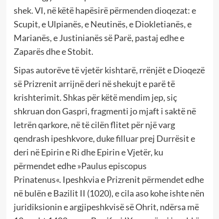
shek. VI, në këtë hapësirë përmenden dioqezat: e
Scupit, e Ulpianës, e Neutinës, e Diokletianës, e
Marianës, e Justinianës së Parë, pastaj edhe e
Zaparës dhe e Stobit.
Sipas autorëve të vjetër kishtarë, rrënjët e Dioqezë
së Prizrenit arrijnë deri në shekujt e parë të
krishterimit. Shkas për këtë mendim jep, siç
shkruan don Gaspri, frag­menti jo mjaft i saktë në
letrën qarkore, në të cilën flitet për një varg
qendrash ipeshkvore, duke filluar prej Durrësit e
deri në Epirin e Ri dhe Epirin e Vjetër, ku
përmendet edhe »Paulus episcopus
Prinatenus«. Ipeshkvia e Prizrenit përmendet edhe
në bulën e Bazilit II (1020), e cila aso kohe ishte nën
juridiksionin e argjipeshkvisë së Ohrit, ndërsa më