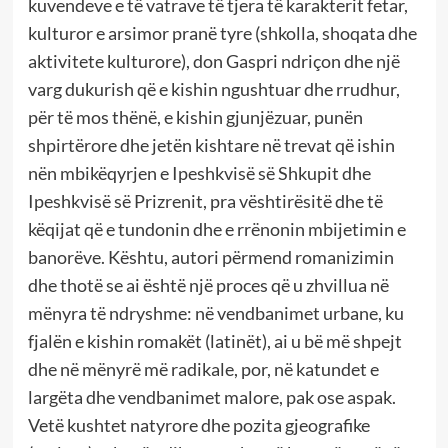
kuvendeve e të vatrave të tjera të karakterit fetar,
kulturor e arsimor pranë tyre (shkolla, shoqata dhe
aktivitete kulturore), don Gaspri ndriçon dhe një
varg dukurish që e kishin ngushtuar dhe rrudhur,
për të mos thënë, e kishin gjunjëzuar, punën
shpirtërore dhe jetën kishtare në trevat që ishin
nën mbikëqyrjen e Ipeshkvisë së Shkupit dhe
Ipeshkvisë së Prizrenit, pra vështirësitë dhe të
këqijat që e tundonin dhe e rrënonin mbijetimin e
banorëve. Kështu, autori përmend romanizimin
dhe thotë se ai është një proces që u zhvillua në
mënyra të ndryshme: në vendbanimet urbane, ku
fjalën e kishin romakët (latinët), ai u bë më shpejt
dhe në mënyrë më radikale, por, në katundet e
largëta dhe vendbanimet malore, pak ose aspak.
Vetë kushtet natyrore dhe pozita gjeografike