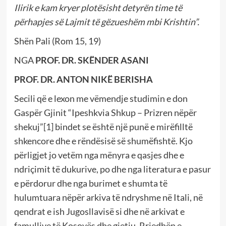
Ilirik e kam kryer plotësisht detyrën time të
përhapjes së Lajmit të gëzueshëm mbi Krishtin”.
Shën Pali (Rom 15, 19)
NGA
PROF. DR. SKËNDER ASANI
PROF. DR. ANTON NIKË BERISHA
Secili që e lexon me vëmendje studimin e don
Gaspër Gjinit “Ipeshkvia Shkup – Prizren nëpër
shekuj”
[1]
bindet se është një punë e mirëfilltë
shkencore dhe e rëndësisë së shumëfishtë. Kjo
përligjet jo vetëm nga mënyra e qasjes dhe e
ndriçimit të dukurive, po dhe nga literatura e pasur
e përdorur dhe nga burimet e shumta të
hulumtuara nëpër arkiva të ndryshme në Itali, në
qendrat e ish Jugosllavisë si dhe në arkivat e
famullive të Kosovës dhe gjetiu. Rrjedhën e