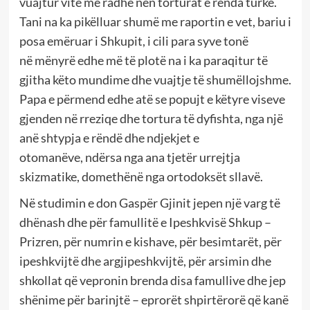
vuajtur vite me radhë nën torturat e rënda turke.
Tani na ka pikëlluar shumë me raportin e vet, bariu i
posa emëruar i Shkupit, i cili para syve tonë
në mënyrë edhe më të plotë na i ka paraqitur të
gjitha këto mundime dhe vuajtje të shumëllojshme.
Papa e përmend edhe atë se popujt e këtyre viseve
gjenden në rreziqe dhe tortura të dyfishta, nga një
anë shtypja e rëndë dhe ndjekjet e
otomanëve, ndërsa nga ana tjetër urrejtja
skizmatike, domethënë nga ortodoksët sllavë.
Në studimin e don Gaspër Gjinit jepen një varg të
dhënash dhe për famullitë e Ipeshkvisë Shkup –
Prizren, për numrin e kishave, për besimtarët, për
ipeshkvijtë dhe argjipeshkvijtë, për arsimin dhe
shkollat që vepronin brenda disa famullive dhe jep
shënime për barinjtë – eprorët shpirtërorë që kanë