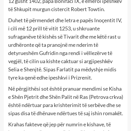
12 gusht 1402, papa Bonifaci IX, e emëroi ipeshkëv
të Shkupit murgun cistercit Robert Towtin.
Duhet të përmendet dhe letra e papës Inoçentit IV,
i cili më 12 prill të vitit 1253, u shkruante
sufraganëve të kishës së Tivarit dhe me këtë rast u
urdhëronte që ta pranojnë me nderim të
detyrueshëm Gufridin nga rendi i vëllezërve të
vegjël, të cilin ua kishte caktuar si argjipeshkëv
Selia e Shenjtë. Sipas Farlatit pa mëdyshje midis
tyre ka qenë edhe ipeshkvi i Prizrenit.
Në përgjithësi sot është pranuar mendimi se Kisha
e Shën Pjetrit dhe Shën Palit në Ras (Petrova crkva)
është ndërtuar para krishterimit të serbëve dhe se
sipas disa të dhënave ndërtues të saj ishin romakët.
Krahas fakteve që jep për numrin e kishave, të