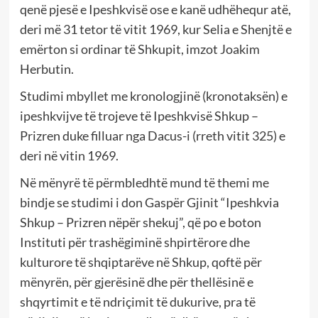
qenë pjesë e Ipeshkvisë ose e kanë udhëhequr atë,
deri më 31 tetor të vitit 1969, kur Selia e Shenjtë e
emërton si ordinar të Shkupit, imzot Joakim
Herbutin.
Studimi mbyllet me kronologjinë (kronotaksën) e
ipeshkvijve të trojeve të Ipeshkvisë Shkup –
Prizren duke filluar nga Dacus-i (rreth vitit 325) e
deri në vitin 1969.
Në mënyrë të përmbledhtë mund të themi me
bindje se studimi i don Gaspër Gjinit “Ipeshkvia
Shkup – Prizren nëpër shekuj”, që po e boton
Instituti për trashëgiminë shpirtërore dhe
kulturore të shqiptarëve në Shkup, qoftë për
mënyrën, për gjerësinë dhe për thellësinë e
shqyrtimit e të ndriçimit të dukurive, pra të