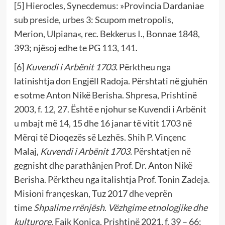
[5]
Hierocles, Synecdemus: »Provincia Dardaniae
sub preside, urbes 3: Scupom metropolis,
Merion, Ulpiana«, rec. Bekkerus I., Bonnae 1848,
393; njësoj edhe te PG 113, 141.
[6]
Kuvendi i Arbënit 1703.
Përktheu nga
latinishtja don Engjëll Radoja. Përshtati në gjuhën
e sotme Anton Nikë Berisha. Shpresa, Prishtinë
2003, f. 12, 27. Është e njohur se Kuvendi i Arbënit
u mbajt më 14, 15 dhe 16 janar të vitit 1703 në
Mërqi të Dioqezës së Lezhës. Shih P. Vinçenc
Malaj,
Kuvendi i Arbënit 1703.
Përshtatjen në
gegnisht dhe parathânjen Prof. Dr. Anton Nikë
Berisha. Përktheu nga italishtja Prof. Tonin Zadeja.
Misioni françeskan, Tuz 2017 dhe veprën
time
Shpalime rrënjësh
.
Vëzhgime etnologjike dhe
kulturore
. Faik Konica, Prishtinë 2021, f. 39 – 66;