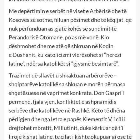
Me depërtimin e serbët në viset e Arbërisë dhe të
Kosovës së sotme, filluan pësimet dhe të këqijat, që
nuk përfunduan as gjatë kohës së sundimit të
Perandorisë Otomane, po as më vonë. Kjo
dëshmohet dhe me atë që shkruan në Kodin
e Dushanit, ku katolicizmi vlerësohet si “herezi
latine”, ndërsa katolikët si “gjysmë besimtarë”.
Trazimet që sllavët u shkaktuan arbërorëve –
shqiptarëve katolikë sa shkuan e morën përmasa
shqetësuese në veprimet konkrete. Don Gaspri i
përmend, fjala vjen, konfliktet e ashpra midis
serbëve dhe katolikëve në Ras­hkë. Këto të dhëna
përligjen dhe nga letra e papës Klementit V, i cili i
drejtohet mbretit, Millutinit, duke kërkuar që t’i
lirojë kishat latine, të cilat i kishte okupuar ai ose të