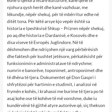
edhe si qendra fetare kulturore, kanë qenë të
njohura qysh herët dhe kanë vazhduar, me
lëkundje, nëpër shekuj, për të mbërritur edhe në
ditët tona. Për këtë arsye kjo vepër është sa
historia e Ipeshkvisë Shkup – Prizren nëpër shekuj,
po aq dhe historia e Dardanisë, e Kosovës dhe e
disa viseve të Evropës Juglindore. Në të
dëshmohen dhe ndriçohen një varg përbërësish
dhe faktesh për kushtet jetësore, përkatësisht për
funksionimin e administratave të ndryshme;
numrin e banorëve, toponimet, antroponimet dhe
të dhëna të tjera. Dokumentet që Don Gaspri i
shfrytëzoi për hartimin e studimit, i analizoi në
frymën e kohës, i krahasoi me burime të tjera po të
asaj kohe ose të kohëve të më vonshme, duke iu
kundërvënë të gjithë atyre autorëve që, siç thekson