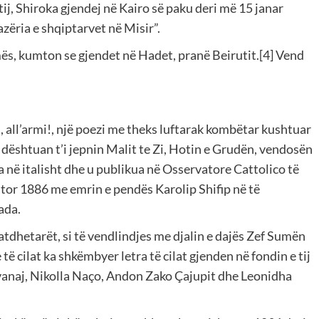
ij, Shiroka gjendej në Kairo së paku deri më 15 janar
zëria e shqiptarvet në Misir”.
ës, kumton se gjendet në Hadet, pranë Beirutit.[4] Vend
i, all’armi!, një poezi me theks luftarak kombëtar kushtuar
i dështuan t’i jepnin Malit te Zi, Hotin e Grudën, vendosën
 në italisht dhe u publikua në Osservatore Cattolico të
tor 1886 me emrin e pendës Karolip Shifip në të
ada.
tdhetarët, si të vendlindjes me djalin e dajës Zef Sumën
të cilat ka shkëmbyer letra të cilat gjenden në fondin e tij
 Ivanaj, Nikolla Naço, Andon Zako Çajupit dhe Leonidha