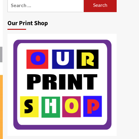
Search
for:
Our Print Shop