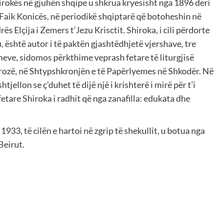
irokës në gjuhën shqipe u shkrua kryesisht nga 1896 deri
 Faik Konicës, në periodikë shqiptarë që botoheshin në
s Elçija i Zemers t’Jezu Krisctit. Shiroka, i cili përdorte
është autor i të paktën gjashtëdhjetë vjershave, tre
meve, sidomos përkthime veprash fetare të liturgjisë
prozë, në Shtypshkronjën e të Papërlyemes në Shkodër. Në
tjellon se ç’duhet të dijë një i krishterë i mirë për t’i
fetare Shiroka i radhit që nga zanafilla: edukata dhe
1933, të cilën e hartoi në zgrip të shekullit, u botua nga
Beirut.