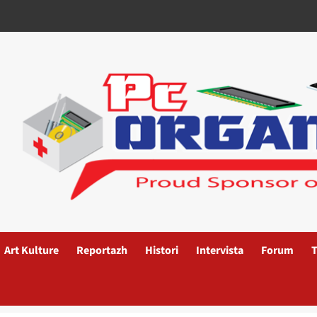
Art Kulture
Reportazh
Histori
Intervista
Forum
T