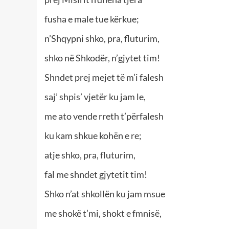
fusha e male tue kërkue;
n’Shqypni shko, pra, fluturim,
shko në Shkodër, n’gjytet tim!
Shndet prej mejet të m’i falesh
saj’ shpis’ vjetër ku jam le,
me ato vende rreth t’përfalesh
ku kam shkue kohën e re;
atje shko, pra, fluturim,
fal me shndet gjytetit tim!
Shko n’at shkollën ku jam msue
me shokë t’mi, shokt e fmnisë,