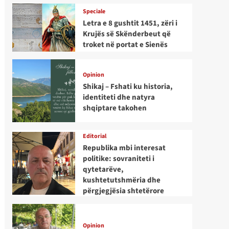
Speciale
Letra e 8 gushtit 1451, zëri i
Krujës së Skënderbeut që
troket në portat e Sienës
Opinion
Shikaj – Fshati ku historia,
identiteti dhe natyra
shqiptare takohen
Editorial
Republika mbi interesat
politike: sovraniteti i
qytetarëve,
kushtetutshmëria dhe
përgjegjësia shtetërore
Opinion