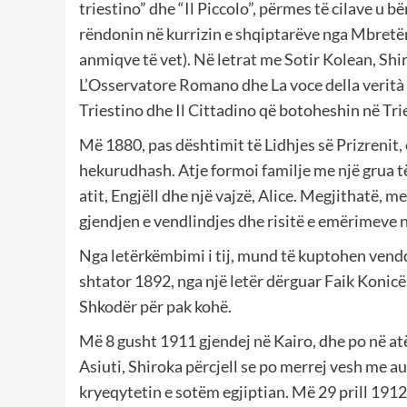
triestino” dhe “Il Piccolo”, përmes të cilave u bë
rëndonin në kurrizin e shqiptarëve nga Mbretëni
anmiqve të vet). Në letrat me Sotir Kolean, Shi
L’Osservatore Romano dhe La voce della verità
Triestino dhe Il Cittadino që botoheshin në Tri
Më 1880, pas dështimit të Lidhjes së Prizrenit, 
hekurudhash. Atje formoi familje me një grua të 
atit, Engjëll dhe një vajzë, Alice. Megjithatë, 
gjendjen e vendlindjes dhe risitë e emërimeve në
Nga letërkëmbimi i tij, mund të kuptohen vend
shtator 1892, nga një letër dërguar Faik Konicë
Shkodër për pak kohë.
Më 8 gusht 1911 gjendej në Kairo, dhe po në at
Asiuti, Shiroka përcjell se po merrej vesh me 
kryeqytetin e sotëm egjiptian. Më 29 prill 1912