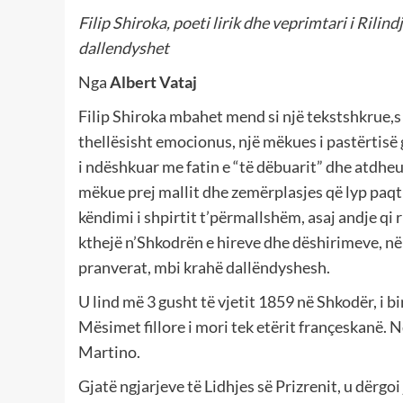
Filip Shiroka, poeti lirik dhe veprimtari i Ril
dallendyshet
Nga
Albert Vataj
Filip Shiroka mbahet mend si një tekstshkrue,s
thellësisht emocionus, një mëkues i pastërtisë
i ndëshkuar me fatin e “të dëbuarit” dhe atdheu
mëkue prej mallit dhe zemërplasjes që lyp paqt
këndimi i shpirtit t’përmallshëm, asaj andje qi r
kthejë n’Shkodrën e hireve dhe dëshirimeve, në
pranverat, mbi krahë dallëndyshesh.
U lind më 3 gusht të vjetit 1859 në Shkodër, i bi
Mësimet fillore i mori tek etërit françeskanë. 
Martino.
Gjatë ngjarjeve të Lidhjes së Prizrenit, u dërgoi