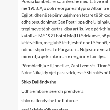
Poezia kombëtare, satirike dhe meditative e Sh
më 1903. Ajo doli në organe shtypi si Albania e
Egjipt, dhe në të përmuajshmen fetare të Shkodrë
edhe pseudonimet Geg Postrippa dhe Ulqinaku, 
tregimeve të shkurtra, disa artikujve e përkthi
katolike. Më 1921 botoi Moji i të dekunve, në 
këtë vëllim, me gjuhë të thjeshtë dhe të ëmbël, sh
ndihur shpirtërat e Purgatorit. Ndjesitë e veta 
mirërritja që kishte marrë në gjirin e familjes.
Përmbledhja e tij poetike, Zani i zemrës, Tiranë 
Ndoc Nikaj dy vjet para vdekjes së Shirokës në 
Shko Dallëndyshe
Udha e mbarë, se erdh prendvera,
shko dallendyshe tue fluturue,
prej Misirit n’dhena tjera