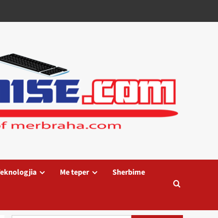
eknologjia
Me teper
Sherbime