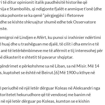
ri të ditur opinionit italik paudhësitë historike që
ja e Stambollës, qi ndigjonte fjalët e anmiqve t’onë (dhe
roka pohonte se ka qenë “përgjegjësi i fletoreve
 dhe se kishte shkruajtur shumë edhe tek Osservatore
este.
emigroi në Lindjen e Afërt, ku punoi si inxhinier ndërtimi
huaj dhe u trashëguan me djalë, të cilit i dha emrin e të
me anë të letërkëmbimeve me të afërmit e tij interesohej për
 dikasterit e shtetit të pavarur shqiptar.
qëndrimet e përkohshme sa në Liban, sa në Misir. Më 14
s, kuptohet se është në Beirut.[6] Më 1900 u kthye në
ë periudhë në një letër dërguar Koleas në Aleksandri nga
autoritetet hekurudhore që të vendosej me banim në
 në një letër dërguar po Koleas, kumton se e kishin