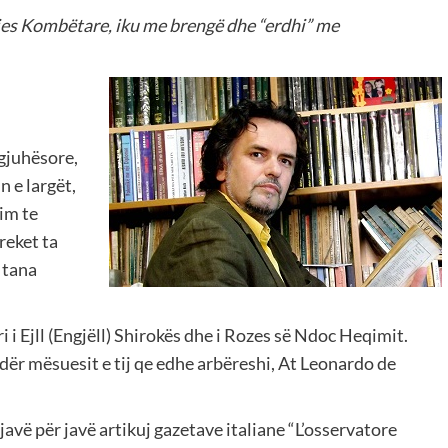
indjes Kombëtare, iku me brengë dhe “erdhi” me
 gjuhësore,
n e largët,
im te
reket ta
 tana
ri i Ejll (Engjëll) Shirokës dhe i Rozes së Ndoc Heqimit.
Ndër mësuesit e tij qe edhe arbëreshi, At Leonardo de
 javë për javë artikuj gazetave italiane “L’osservatore