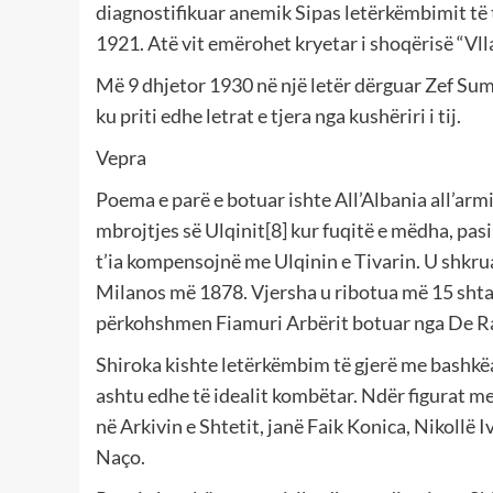
diagnostifikuar anemik Sipas letërkëmbimit të t
1921. Atë vit emërohet kryetar i shoqërisë “Vlla
Më 9 dhjetor 1930 në një letër dërguar Zef Sum
ku priti edhe letrat e tjera nga kushëriri i tij.
Vepra
Poema e parë e botuar ishte All’Albania all’arm
mbrojtjes së Ulqinit[8] kur fuqitë e mëdha, pas
t’ia kompensojnë me Ulqinin e Tivarin. U shkrua
Milanos më 1878. Vjersha u ribotua më 15 shta
përkohshmen Fiamuri Arbërit botuar nga De R
Shiroka kishte letërkëmbim të gjerë me bashkëa
ashtu edhe të idealit kombëtar. Ndër figurat me 
në Arkivin e Shtetit, janë Faik Konica, Nikollë
Naço.