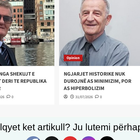
Opinion
NGA SHEKUJT E
NGJARJET HISTORIKE NUK
 DERI TE REPUBLIKA
DUROJNË AS MINIMIZIM, POR
R
AS HIPERBOLIZIM
026
0
31/07/2026
0
qyet ket artikull? Ju lutemi përhapn