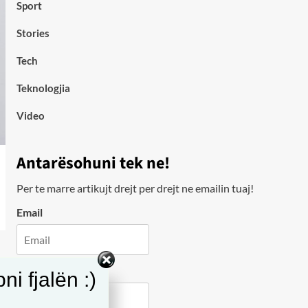
Sport
Stories
Tech
Teknologjia
Video
Antarësohuni tek ne!
Per te marre artikujt drejt per drejt ne emailin tuaj!
Email
City
i fjalën :)