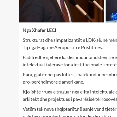
Nga
Xhafer LECI
Strukturat dhe simpatizantët e LDK-së, në mën
Tij nga Haga në Aeroportin e Prishtinës.
Fadili edhe njëherë ka dëshmuar bindshëm se i
intelektual i vlerave tona institucionale-shtetë
Para, gjatë dhe pas luftës, i palëkundur në mbr
pro-perëndimore e amerikane.
Kjo ishte rruga e trazuar nga elita intelektuale
arkitekt dhe projektues i pavarësisë të Kosovës
Vetëm tek neve shqiptarët,në asnjë vend tjetër
palë heronjë e dëshmorë, dy fonde, dy ushtri.