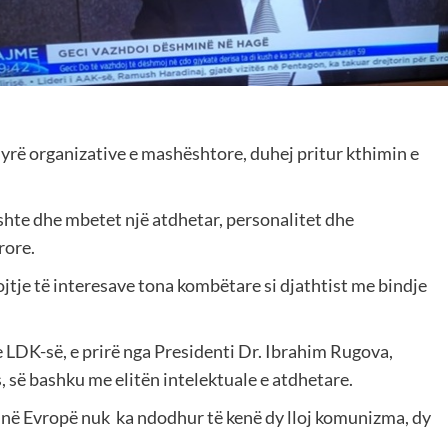
yrë organizative e mashështore, duhej pritur kthimin e
shte dhe mbetet një atdhetar, personalitet dhe
rore.
ojtje të interesave tona kombëtare si djathtist me bindje
 e LDK-së, e prirë nga Presidenti Dr. Ibrahim Rugova,
, së bashku me elitën intelektuale e atdhetare.
 në Evropë nuk ka ndodhur të kenë dy lloj komunizma, dy