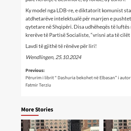
Ky model nga LDB-re, e diktatorit komunist sta
atdhetarëve intelektualë për marrjen e pushteti
qytetare në Shqipëri. Disa udhëheqës të luftës
krerëve të Partisë Socialiste, “vrisni ata të cil
Lavdi të gjithë të rënëve për liri!
Wendlingen, 25.10.2024
Post
Previous:
Përurim i librit “ Dashuria bekohet në Elbasan” i autor
navigation
Fatmir Terziu
More Stories