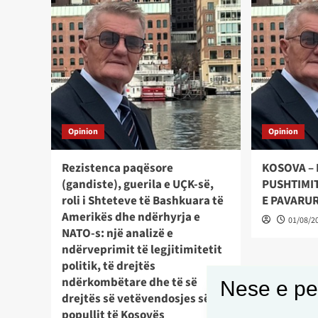
Opinion
Opinion
Rezistenca paqësore
KOSOVA – 
(gandiste), guerila e UÇK-së,
PUSHTIMIT
roli i Shteteve të Bashkuara të
E PAVARU
Amerikës dhe ndërhyrja e
01/08/2
NATO-s: një analizë e
ndërveprimit të legjitimitetit
politik, të drejtës
ndërkombëtare dhe të së
Nese e pel
drejtës së vetëvendosjes së
popullit të Kosovës