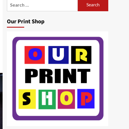
Search
for:
Our Print Shop