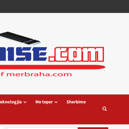
eknologjia
Me teper
Sherbime