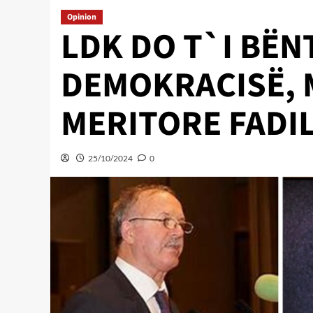
Opinion
LDK DO T`I BËN
DEMOKRACISË, 
MERITORE FADIL
25/10/2024
0