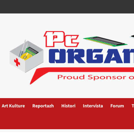
Art Kulture
Reportazh
Histori
Intervista
Forum
T