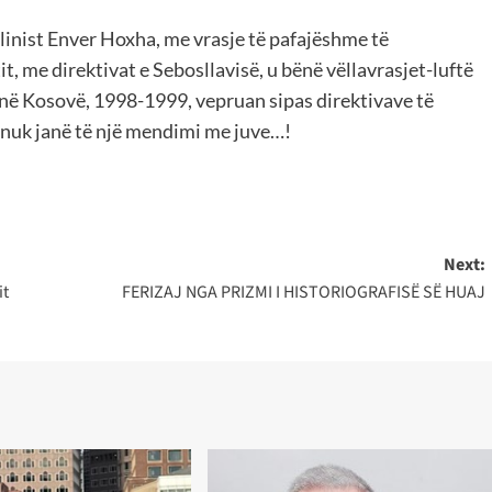
linist Enver Hoxha, me vrasje të pafajëshme të
t, me direktivat e Sebosllavisë, u bënë vëllavrasjet-luftë
 në Kosovë, 1998-1999, vepruan sipas direktivave të
ët nuk janë të një mendimi me juve…!
Next:
it
FERIZAJ NGA PRIZMI I HISTORIOGRAFISË SË HUAJ