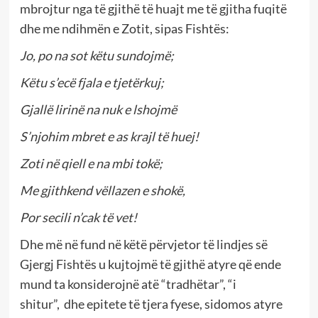
mbrojtur nga të gjithë të huajt me të gjitha fuqitë
dhe me ndihmën e Zotit, sipas Fishtës:
Jo, po na sot këtu sundojmë;
Këtu s’ecë fjala e tjetërkuj;
Gjallë lirinë na nuk e lshojmë
S’njohim mbret e as krajl të huej!
Zoti në qiell e na mbi tokë;
Me gjithkend vëllazen e shokë,
Por secili n’cak të vet!
Dhe më në fund në këtë përvjetor të lindjes së
Gjergj Fishtës u kujtojmë të gjithë atyre që ende
mund ta konsiderojnë atë “tradhëtar”, “i
shitur”, dhe epitete të tjera fyese, sidomos atyre