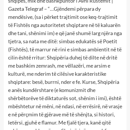
shqipes, mik dhe bashkpuntor i Avni Rustemit |
Gazeta Telegraf – “…Gjëndemi përpara dy
mendësive, (sa i përket trajtimit ose keq-trajtimit
të Fishtës nga autoritetet shqiptare në të kaluarën
dhe tani, shënimi im) e që janë shumë larg njëra nga
tjetra, sa nata me ditë: simbas edukatës së Poetit
(Fishtës), të marrur në rini e simbas ambientit në të
cilin është rritur: Shqipëria duhej të dilte në dritë
me bashkim zemrash, me vëllazëri, me arsim e
kulturë, me nderim të cilësive karakteristike
shqiptare: besë, burrni, nder e fe. Kurse, Shqipëria
e anës kundërshtare (e komunizmit dhe
shërbëtorëve të diktaturës sot, shënim i imi), është
mbështetur në mëni, në ndasi, në errësirë, në vrasje
e në përçmim të gjërave më të shënjta, si histori,
letërsi, gjuhë e flamur. Me fjalë tjera, kanë qitë