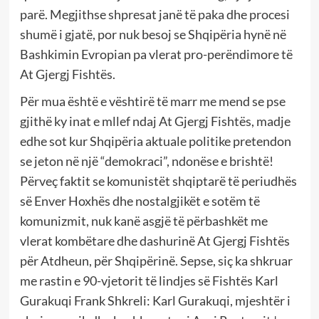
parë. Megjithse shpresat janë të paka dhe procesi
shumë i gjatë, por nuk besoj se Shqipëria hynë në
Bashkimin Evropian pa vlerat pro-perëndimore të
At Gjergj Fishtës.
Për mua është e vështirë të marr me mend se pse
gjithë ky inat e mllef ndaj At Gjergj Fishtës, madje
edhe sot kur Shqipëria aktuale politike pretendon
se jeton në një “demokraci”, ndonëse e brishtë!
Përveç faktit se komunistët shqiptarë të periudhës
së Enver Hoxhës dhe nostalgjikët e sotëm të
komunizmit, nuk kanë asgjë të përbashkët me
vlerat kombëtare dhe dashurinë At Gjergj Fishtës
për Atdheun, për Shqipërinë. Sepse, siç ka shkruar
me rastin e 90-vjetorit të lindjes së Fishtës Karl
Gurakuqi Frank Shkreli: Karl Gurakuqi, mjeshtër i