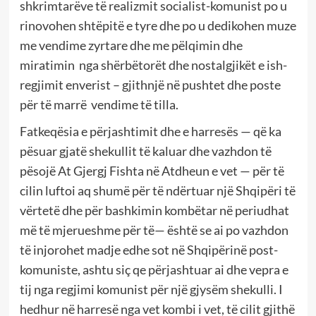
shkrimtarëve të realizmit socialist-komunist po u
rinovohen shtëpitë e tyre dhe po u dedikohen muze
me vendime zyrtare dhe me pëlqimin dhe
miratimin nga shërbëtorët dhe nostalgjikët e ish-
regjimit enverist – gjithnjë në pushtet dhe poste
për të marrë vendime të tilla.
Fatkeqësia e përjashtimit dhe e harresës — që ka
pësuar gjatë shekullit të kaluar dhe vazhdon të
pësojë At Gjergj Fishta në Atdheun e vet — për të
cilin luftoi aq shumë për të ndërtuar një Shqipëri të
vërtetë dhe për bashkimin kombëtar në periudhat
më të mjerueshme për të— është se ai po vazhdon
të injorohet madje edhe sot në Shqipërinë post-
komuniste, ashtu siç qe përjashtuar ai dhe vepra e
tij nga regjimi komunist për një gjysëm shekulli. I
hedhur në harresë nga vet kombi i vet, të cilit gjithë