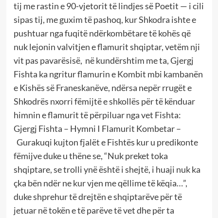
tij me rastin e 90-vjetorit të lindjes së Poetit — i cili
sipas tij, me guxim të pashoq, kur Shkodra ishte e
pushtuar nga fuqitë ndërkombëtare të kohës që
nuk lejonin valvitjen e flamurit shqiptar, vetëm nji
vit pas pavarësisë, në kundërshtim me ta, Gjergj
Fishta ka ngritur flamurin e Kombit mbi kambanën
e Kishës së Franeskanëve, ndërsa nepër rrugët e
Shkodrës nxorri fëmijtë e shkollës për të kënduar
himnin e flamurit të përpiluar nga vet Fishta:
Gjergj Fishta – Hymni I Flamurit Kombetar –
Gurakuqi kujton fjalët e Fishtës kur u predikonte
fëmijve duke u thëne se, “Nuk preket toka
shqiptare, se trolli ynë është i shejtë, i huaji nuk ka
çka bën ndër ne kur vjen me qëllime të këqia…”,
duke shprehur të drejtën e shqiptarëve për të
jetuar në tokën e të parëve të vet dhe për ta