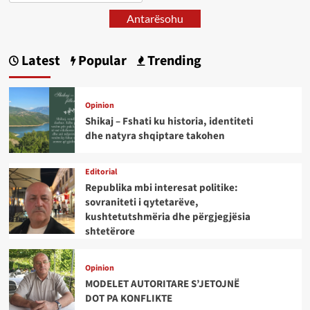
Antarësohu
Latest
Popular
Trending
Opinion
Shikaj – Fshati ku historia, identiteti
dhe natyra shqiptare takohen
Editorial
Republika mbi interesat politike:
sovraniteti i qytetarëve,
kushtetutshmëria dhe përgjegjësia
shtetërore
Opinion
MODELET AUTORITARE S’JETOJNË
DOT PA KONFLIKTE