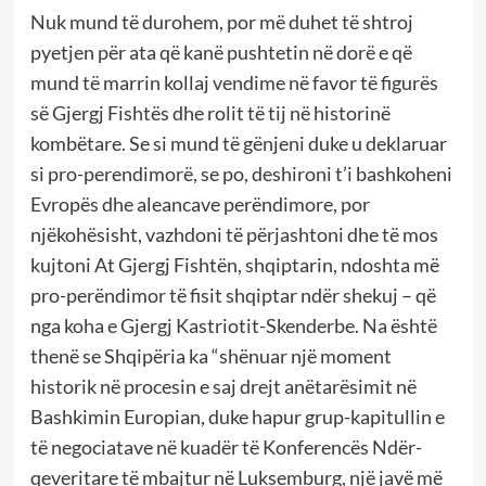
Nuk mund të durohem, por më duhet të shtroj
pyetjen për ata që kanë pushtetin në dorë e që
mund të marrin kollaj vendime në favor të figurës
së Gjergj Fishtës dhe rolit të tij në historinë
kombëtare. Se si mund të gënjeni duke u deklaruar
si pro-perendimorë, se po, deshironi t’i bashkoheni
Evropës dhe aleancave perëndimore, por
njëkohësisht, vazhdoni të përjashtoni dhe të mos
kujtoni At Gjergj Fishtën, shqiptarin, ndoshta më
pro-perëndimor të fisit shqiptar ndër shekuj – që
nga koha e Gjergj Kastriotit-Skenderbe. Na është
thenë se Shqipëria ka “shënuar një moment
historik në procesin e saj drejt anëtarësimit në
Bashkimin Europian, duke hapur grup-kapitullin e
të negociatave në kuadër të Konferencës Ndër-
qeveritare të mbajtur në Luksemburg, një javë më