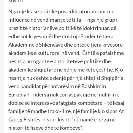
Nga një klasë politike post-diktatoriale por me
influencë në vendimarrje të tilla — nga një grup i
brezit të historianëve politikë të idoktrinuar, që
edhe sot kryesojnë dhe drejtojnë, ndër të tjera,
Akademinë e Shkencave dhe entet e tjera kryesore
akademike e kulturore, në vend. Është e pafalshme
heshtja arrogante e autoriteteve politike dhe
akademike shqiptare në lidhje me këtë çështje. Kjo
heshtje nuk është e denjë për një shtet si Shqipëria,
vend kandidat për antarësim në Bashkimin
Europian –ndërsa nuk çon aspak ujë në mullirin e
dobisë së interesave afatgjata kombëtare – të kësaj
familje të madhe trako-ilire, një familje kjo sipas At
Gjergj Fishtës, historikisht, “në namë e në za në
histori të fiseve dhe të kombeve”.