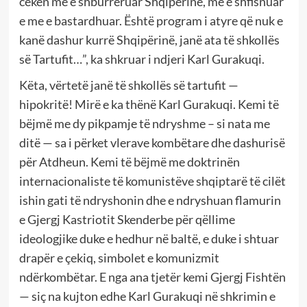
cekën me e shburrëruar Shqipërinë, me e shfisnuar
e me e bastardhuar. Është program i atyre që nuk e
kanë dashur kurrë Shqipërinë, janë ata të shkollës
së Tartufit…”, ka shkruar i ndjeri Karl Gurakuqi.
Këta, vërtetë janë të shkollës së tartufit —
hipokritë! Mirë e ka thënë Karl Gurakuqi. Kemi të
bëjmë me dy pikpamje të ndryshme – si nata me
ditë — sa i përket vlerave kombëtare dhe dashurisë
për Atdheun. Kemi të bëjmë me doktrinën
internacionaliste të komunistëve shqiptarë të cilët
ishin gati të ndryshonin dhe e ndryshuan flamurin
e Gjergj Kastriotit Skenderbe për qëllime
ideologjike duke e hedhur në baltë, e duke i shtuar
drapër e çekiq, simbolet e komunizmit
ndërkombëtar. E nga ana tjetër kemi Gjergj Fishtën
— siç na kujton edhe Karl Gurakuqi në shkrimin e