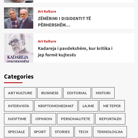
Art Kulture
ZËMËRIMI I DISIDENTIT TË
PËRHERSHËM…
Art Kulture
Kadareja i pavdekshëm, kur kritika i
jep formë kujtesës
Categories
ART KULTURE
BUSINESS
EDITORIAL
HISTORI
INTERVISTA
KRIPTOMONEDHAT
LAJME
ME TEPER
NJOFTIME
OPINION
PERSONALITETE
REPORTAZH
SPECIALE
SPORT
STORIES
TECH
TEKNOLOGJIA