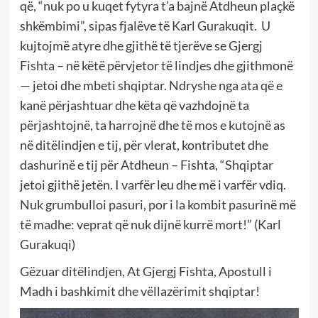
që, “nuk po u kuqet fytyra t’a bajnë Atdheun plaçkë
shkëmbimi”, sipas fjalëve të Karl Gurakuqit. U
kujtojmë atyre dhe gjithë të tjerëve se Gjergj
Fishta – në këtë përvjetor të lindjes dhe gjithmonë
— jetoi dhe mbeti shqiptar. Ndryshe nga ata që e
kanë përjashtuar dhe këta që vazhdojnë ta
përjashtojnë, ta harrojnë dhe të mos e kutojnë as
në ditëlindjen e tij, për vlerat, kontributet dhe
dashurinë e tij për Atdheun – Fishta, “Shqiptar
jetoi gjithë jetën. I varfër leu dhe më i varfër vdiq.
Nuk grumbulloi pasuri, por i la kombit pasurinë më
të madhe: veprat që nuk dijnë kurrë mort!” (Karl
Gurakuqi)
Gëzuar ditëlindjen, At Gjergj Fishta, Apostull i
Madh i bashkimit dhe vëllazërimit shqiptar!