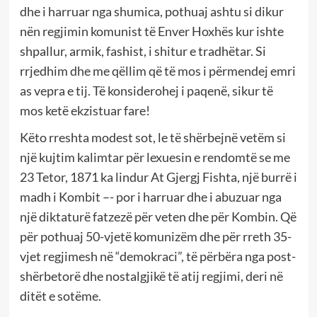
dhe i harruar nga shumica, pothuaj ashtu si dikur
nën regjimin komunist të Enver Hoxhës kur ishte
shpallur, armik, fashist, i shitur e tradhëtar. Si
rrjedhim dhe me qëllim që të mos i përmendej emri
as vepra e tij. Të konsiderohej i paqenë, sikur të
mos ketë ekzistuar fare!
Këto rreshta modest sot, le të shërbejnë vetëm si
një kujtim kalimtar për lexuesin e rendomtë se me
23 Tetor, 1871 ka lindur At Gjergj Fishta, një burrë i
madh i Kombit –- por i harruar dhe i abuzuar nga
një diktaturë fatzezë për veten dhe për Kombin. Që
për pothuaj 50-vjetë komunizëm dhe për rreth 35-
vjet regjimesh në “demokraci”, të përbëra nga post-
shërbetorë dhe nostalgjikë të atij regjimi, deri në
ditët e sotëme.