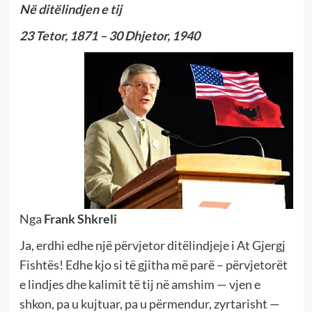
Në ditëlindjen e tij
23 Tetor, 1871 – 30 Dhjetor, 1940
Nga
Frank Shkreli
Ja, erdhi edhe një përvjetor ditëlindjeje i At Gjergj
Fishtës! Edhe kjo si të gjitha më parë – përvjetorët
e lindjes dhe kalimit të tij në amshim — vjen e
shkon, pa u kujtuar, pa u përmendur, zyrtarisht —