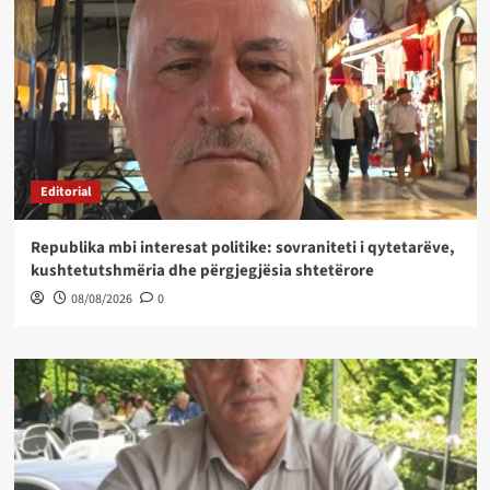
Editorial
Republika mbi interesat politike: sovraniteti i qytetarëve,
kushtetutshmëria dhe përgjegjësia shtetërore
08/08/2026
0