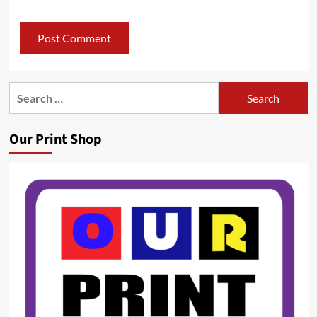
Search
for:
Our Print Shop