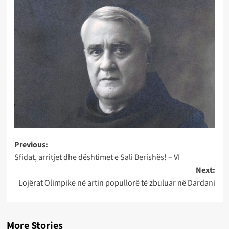
Post
Previous:
Sfidat, arritjet dhe dështimet e Sali Berishës! – VI
navigation
Next:
Lojërat Olimpike në artin popullorë të zbuluar në Dardani
More Stories