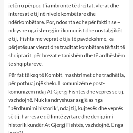
jetën u përpoq t’ia mbronte të drejtat, vlerat dhe
interesat e tij në nivele kombëtare dhe
ndërkombëtare. Por, ndoshta edhe për faktin se –
ndryshe nga ish-regjimi komunist dhe nostalgjikët
e tij, Fishta me veprat e tija të pavdekshme, ka
përjetësuar vlerat dhe traditat kombëtare të fisit të
shqiptarit, për brezat e tanishëm dhe të ardhëshëm
të shqiptarëve.
Për fat të keq të Kombit, mashtrimet dhe tradhëtia,
për pothuaj një shekull komunizëm e post-
komunizëm ndaj At Gjergj Fishtës dhe veprës së tij,
vazhdojnë. Nuk ka ndryshuar asgjë as nga
“përdhunimi historik”, ndaj tij, kujtesës dhe veprës
së tij: harresa e qëllimtë zyrtare dhe denigrimi
historik kundër At Gjergj Fishtës, vazhdojnë. E nga
kush?!