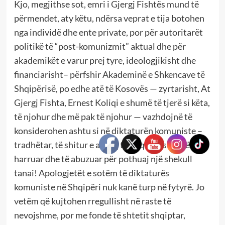
Kjo, megjithse sot, emri i Gjergj Fishtës mund të
përmendet, aty këtu, ndërsa veprat e tija botohen
nga individë dhe ente private, por për autoritarët
politikë të “post-komunizmit” aktual dhe për
akademikët e varur prej tyre, ideologjikisht dhe
financiarisht– përfshir Akademinë e Shkencave të
Shqipërisë, po edhe atë të Kosovës — zyrtarisht, At
Gjergj Fishta, Ernest Koliqi e shumë të tjerë si këta,
të njohur dhe më pak të njohur — vazhdojnë të
konsiderohen ashtu si në diktaturën komuniste –
tradhëtar, të shitur e armiq të Shqipërisë — të
harruar dhe të abuzuar për pothuaj një shekull
tanai! Apologjetët e sotëm të diktaturës
komuniste në Shqipëri nuk kanë turp në fytyrë. Jo
vetëm që kujtohen rregullisht në raste të
nevojshme, por me fonde të shtetit shqiptar,