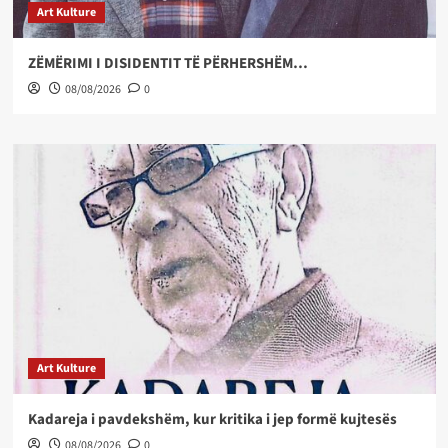
Art Kulture
ZËMËRIMI I DISIDENTIT TË PËRHERSHËM…
08/08/2026
0
Art Kulture
Kadareja i pavdekshëm, kur kritika i jep formë kujtesës
08/08/2026
0