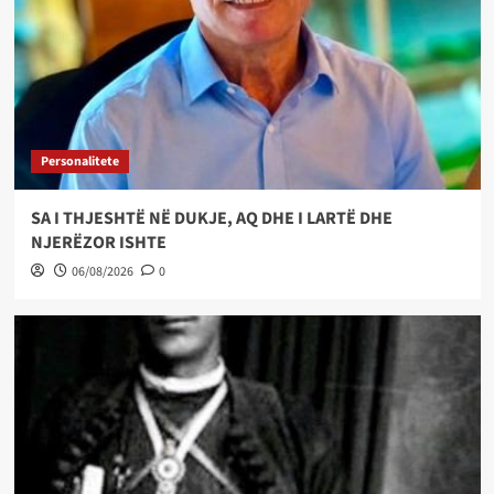
Personalitete
SA I THJESHTË NË DUKJE, AQ DHE I LARTË DHE
NJERËZOR ISHTE
06/08/2026
0