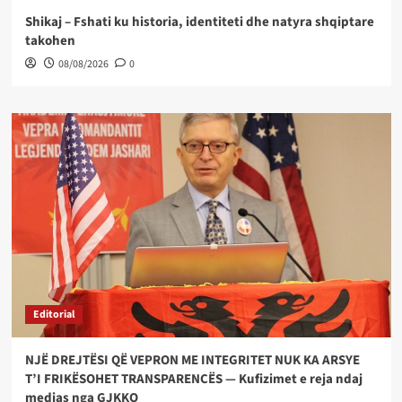
Shikaj – Fshati ku historia, identiteti dhe natyra shqiptare
takohen
08/08/2026
0
Editorial
NJË DREJTËSI QË VEPRON ME INTEGRITET NUK KA ARSYE
T’I FRIKËSOHET TRANSPARENCËS — Kufizimet e reja ndaj
medias nga GJKKO