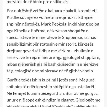
me vitet do të binin pre e silikozës.
Por nuk është vetëm e kaluara e bakrit, kromit etj.
Ka dhe sot njerëz vullnetmirë që nuk ia kthejnë
shpinën nëntokës. Mark Pepkola, inxhinier gjeolog
nga Kthella e Epërme, që kryeson shoqatën e
specialistëve të mineraleve të Shqipërisë, krahas
sensibilizimit për statusin e minatorit, kërkesës
drejtuar qeverisë lidhur me kërkim – zbulimin e
rezervave të reja minerare nga gjeologët shqiptarë,
mban njëherësh gjallë bashkëbisedimin e njerëzve
të gjeologjisë dhe minierave në të gjithë vendin.
Gurët e tokës ishin kuptimi i jetës sonë. Me gurë
shihnim të ndërtoheshin shtëpitë nga ustallarët.
Në fëmijët luanim pesëgurthsh. Burrat me gurgac,
unur e një copë eshkë ndiznin cigaret. Gjeologët me
një çekiç me bisht të gjatë “çukisnin” shkëmbinjtë