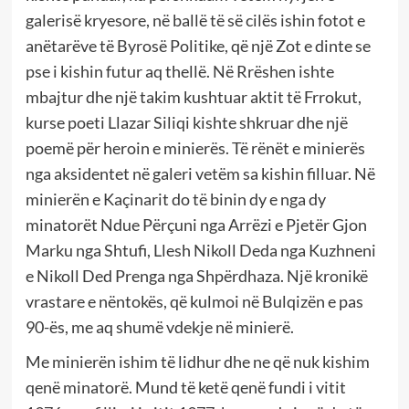
galerisë kryesore, në ballë të së cilës ishin fotot e
anëtarëve të Byrosë Politike, që një Zot e dinte se
pse i kishin futur aq thellë. Në Rrëshen ishte
mbajtur dhe një takim kushtuar aktit të Frrokut,
kurse poeti Llazar Siliqi kishte shkruar dhe një
poemë për heroin e minierës. Të rënët e minierës
nga aksidentet në galeri vetëm sa kishin filluar. Në
minierën e Kaçinarit do të binin dy e nga dy
minatorët Ndue Përçuni nga Arrëzi e Pjetër Gjon
Marku nga Shtufi, Llesh Nikoll Deda nga Kuzhneni
e Nikoll Ded Prenga nga Shpërdhaza. Një kronikë
vrastare e nëntokës, që kulmoi në Bulqizën e pas
90-ës, me aq shumë vdekje në minierë.
Me minierën ishim të lidhur dhe ne që nuk kishim
qenë minatorë. Mund të ketë qenë fundi i vitit