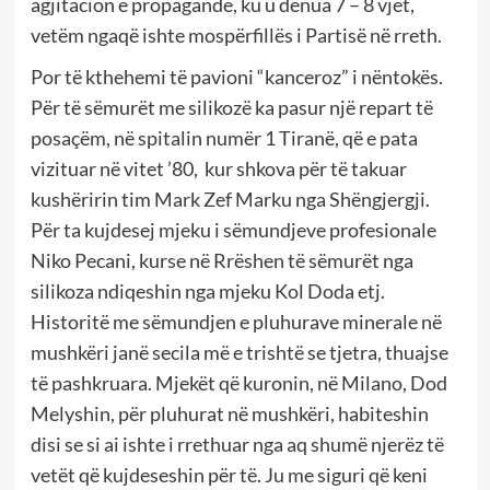
agjitacion e propagandë, ku u dënua 7 – 8 vjet,
vetëm ngaqë ishte mospërfillës i Partisë në rreth.
Por të kthehemi të pavioni “kanceroz” i nëntokës.
Për të sëmurët me silikozë ka pasur një repart të
posaçëm, në spitalin numër 1 Tiranë, që e pata
vizituar në vitet ’80, kur shkova për të takuar
kushëririn tim Mark Zef Marku nga Shëngjergji.
Për ta kujdesej mjeku i sëmundjeve profesionale
Niko Pecani, kurse në Rrëshen të sëmurët nga
silikoza ndiqeshin nga mjeku Kol Doda etj.
Historitë me sëmundjen e pluhurave minerale në
mushkëri janë secila më e trishtë se tjetra, thuajse
të pashkruara. Mjekët që kuronin, në Milano, Dod
Melyshin, për pluhurat në mushkëri, habiteshin
disi se si ai ishte i rrethuar nga aq shumë njerëz të
vetët që kujdeseshin për të. Ju me siguri që keni