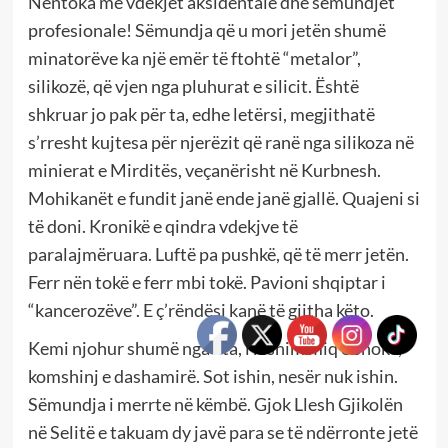
Nëntoka me vdekjet aksidentale dhe sëmundjet
profesionale! Sëmundja që u mori jetën shumë
minatorëve ka një emër të ftohtë “metalor”,
silikozë, që vjen nga pluhurat e silicit. Është
shkruar jo pak për ta, edhe letërsi, megjithatë
s’rresht kujtesa për njerëzit që ranë nga silikoza në
minierat e Mirditës, veçanërisht në Kurbnesh.
Mohikanët e fundit janë ende janë gjallë. Quajeni si
të doni. Kronikë e qindra vdekjve të
paralajmëruara. Luftë pa pushkë, që të merr jetën.
Ferr nën tokë e ferr mbi tokë. Pavioni shqiptar i
“kancerozëve”. E ç’rëndësi kanë të gjitha këto.
Kemi njohur shumë nga ata, i kishim miq e shokë,
komshinj e dashamirë. Sot ishin, nesër nuk ishin.
Sëmundja i merrte në këmbë. Gjok Llesh Gjikolën
në Selitë e takuam dy javë para se të ndërronte jetë