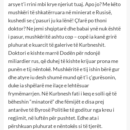
arsye t’i rrini mbi krye njeriut tuaj. Apo jo? Me këto
mushkëri të shkatërruara në minierat e Rusisë,
kushedi se ç’pasuri ju ka lënë! Çfarë po thoni
doktor? Ne jemi shqiptarë dhe babai ynë nuk është
i pasur, mushkëritë ashtu cop – copë ia kanë grirë
pluhurat e kuarcit të galerive të Kurbneshit.
Doktori e kishte marrë Dodën për ndonjë
miliardier rus, që duhej të kishte krijuar prona me
punën e tij nëntokë. Mushkëritë e tij ishin bërë gur
dhe atyre iu desh shumë mund që t’i ç’gurësonin,
duke ia shpëlarë me ilaçe e lehtësuar
frymëmarrjen. Në Kurbnesh fati i keq e solli që të
bëheshin “minatorë” dhe fëmijët e disa prej
antarëve të Byrosë Politike të goditur nga kreu i
regjimit, në luftën për pushtet. Edhe ata i
përshkuan pluhurat e nëntokës si të tjerët.