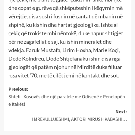
dhe copat e gurëve që shkëputeshin i këqyrnin më
vërejtje, disa sosh i fusnin në çantat që mbanin në
shpinë, ku kishin dhe hartat gjeologjike. Ishte ai
çekiç që trokiste mbi nëntokë, duke hapur shtigjet
për në zagafellat e saj, ku ishin mineralet dhe
vdekja. Faruk Mustafa, Lirim Hoxha, Marie Koçi,
Dedë Kolndreu, Dodë Shtjefanaku ishin disa nga
gjeologët që patëm njohur në Mirditë duke filluar
nga vitet ’70, me të cilët jemi në kontakt dhe sot.
Post
Previous:
Shteti i Kosovës dhe një paralele me Odisenë e Penelopën
navigation
e Itakës!
Next:
I MREKULLUESHMI, AKTORI MIRUSH KABASHI…