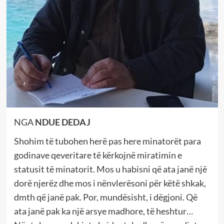
NGA
NDUE DEDAJ
Shohim të tubohen herë pas here minatorët para
godinave qeveritare të kërkojnë miratimin e
statusit të minatorit. Mos u habisni që ata janë një
dorë njerëz dhe mos i nënvlerësoni për këtë shkak,
dmth që janë pak. Por, mundësisht, i dëgjoni. Që
ata janë pak ka një arsye madhore, të heshtur…