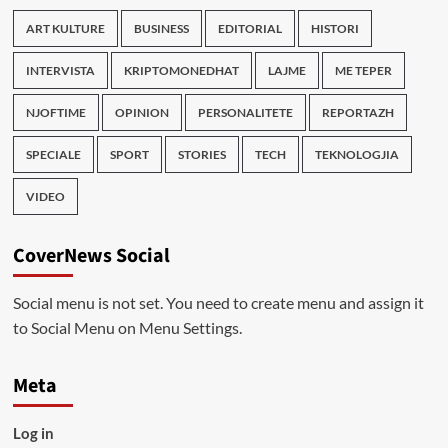
ART KULTURE
BUSINESS
EDITORIAL
HISTORI
INTERVISTA
KRIPTOMONEDHAT
LAJME
ME TEPER
NJOFTIME
OPINION
PERSONALITETE
REPORTAZH
SPECIALE
SPORT
STORIES
TECH
TEKNOLOGJIA
VIDEO
CoverNews Social
Social menu is not set. You need to create menu and assign it
to Social Menu on Menu Settings.
Meta
Log in