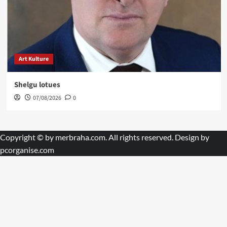
Art Kulture
Shelgu lotues
07/08/2026
0
Copyright © by
merbraha.com
. All rights reserved. Design by
pcorganise.com