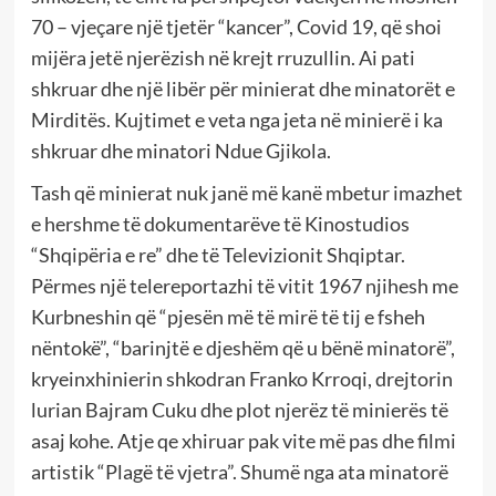
70 – vjeçare një tjetër “kancer”, Covid 19, që shoi
mijëra jetë njerëzish në krejt rruzullin. Ai pati
shkruar dhe një libër për minierat dhe minatorët e
Mirditës. Kujtimet e veta nga jeta në minierë i ka
shkruar dhe minatori Ndue Gjikola.
Tash që minierat nuk janë më kanë mbetur imazhet
e hershme të dokumentarëve të Kinostudios
“Shqipëria e re” dhe të Televizionit Shqiptar.
Përmes një telereportazhi të vitit 1967 njihesh me
Kurbneshin që “pjesën më të mirë të tij e fsheh
nëntokë”, “barinjtë e djeshëm që u bënë minatorë”,
kryeinxhinierin shkodran Franko Krroqi, drejtorin
lurian Bajram Cuku dhe plot njerëz të minierës të
asaj kohe. Atje qe xhiruar pak vite më pas dhe filmi
artistik “Plagë të vjetra”. Shumë nga ata minatorë