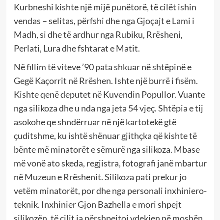
Kurbneshi kishte një mijë punëtorë, të cilët ishin
vendas – selitas, përfshi dhe nga Gjoçajt e Lami i
Madh, si dhe të ardhur nga Rubiku, Rrësheni,
Perlati, Lura dhe fshtarat e Matit.
Në fillim të viteve ’90 pata shkuar në shtëpinë e
Gegë Kaçorrit në Rrëshen. Ishte një burrë i fisëm.
Kishte qenë deputet në Kuvendin Popullor. Vuante
nga silikoza dhe u nda nga jeta 54 vjeç. Shtëpia e tij
asokohe qe shndërruar në një kartotekë gtë
çuditshme, ku ishtë shënuar gjithçka që kishte të
bënte më minatorët e sëmurë nga silikoza. Mbase
më vonë ato skeda, regjistra, fotografi janë mbartur
në Muzeun e Rrëshenit. Silikoza pati prekur jo
vetëm minatorët, por dhe nga personali inxhiniero-
teknik. Inxhinier Gjon Bazhella e mori shpejt
silikozën, të cilit ia përshpejtoi vdekjen në moshën