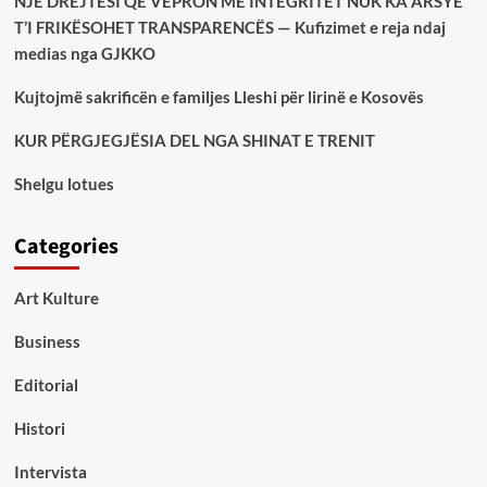
NJË DREJTËSI QË VEPRON ME INTEGRITET NUK KA ARSYE
T’I FRIKËSOHET TRANSPARENCËS — Kufizimet e reja ndaj
medias nga GJKKO
Kujtojmë sakrificën e familjes Lleshi për lirinë e Kosovës
KUR PËRGJEGJËSIA DEL NGA SHINAT E TRENIT
Shelgu lotues
Categories
Art Kulture
Business
Editorial
Histori
Intervista