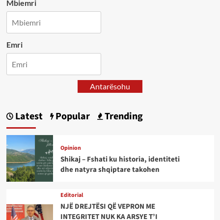
Mbiemri
Emri
Antarësohu
Latest
Popular
Trending
Opinion
Shikaj – Fshati ku historia, identiteti
dhe natyra shqiptare takohen
Editorial
NJË DREJTËSI QË VEPRON ME
INTEGRITET NUK KA ARSYE T’I