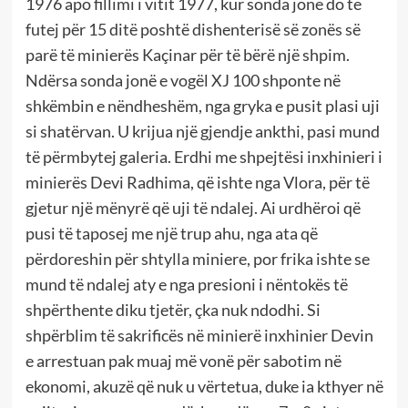
1976 apo fillimi i vitit 1977, kur sonda jonë do të
futej për 15 ditë poshtë dishenterisë së zonës së
parë të minierës Kaçinar për të bërë një shpim.
Ndërsa sonda jonë e vogël XJ 100 shponte në
shkëmbin e nëndheshëm, nga gryka e pusit plasi uji
si shatërvan. U krijua një gjendje ankthi, pasi mund
të përmbytej galeria. Erdhi me shpejtësi inxhinieri i
minierës Devi Radhima, që ishte nga Vlora, për të
gjetur një mënyrë që uji të ndalej. Ai urdhëroi që
pusi të taposej me një trup ahu, nga ata që
përdoreshin për shtylla miniere, por frika ishte se
mund të ndalej aty e nga presioni i nëntokës të
shpërthente diku tjetër, çka nuk ndodhi. Si
shpërblim të sakrificës në minierë inxhinier Devin
e arrestuan pak muaj më vonë për sabotim në
ekonomi, akuzë që nuk u vërtetua, duke ia kthyer në