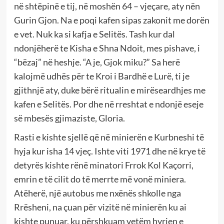
në shtëpinë e tij, në moshën 64 – vjeçare, aty nën
Gurin Gjon. Na e poqi kafen sipas zakonit me dorën
e vet. Nuk ka si kafja e Selitës. Tash kur dal
ndonjëherë te Kisha e Shna Ndoit, mes pishave, i
“bëzaj” në heshje. “A je, Gjok miku?” Sa herë
kalojmë udhës për te Kroi i Bardhë e Lurë, ti je
gjithnjë aty, duke bërë ritualin e mirëseardhjes me
kafen e Selitës. Por dhe në rreshtat e ndonjë eseje
së mbesës gjimaziste, Gloria.
Rasti e kishte sjellë që në minierën e Kurbneshi të
hyja kur isha 14 vjeç. Ishte viti 1971 dhe në krye të
detyrës kishte rënë minatori Frrok Kol Kaçorri,
emrin e të cilit do të merrte më vonë miniera.
Atëherë, një autobus me nxënës shkolle nga
Rrësheni, na çuan për vizitë në minierën ku ai
kishte punuar, ku përshkuam vetëm hyrjen e