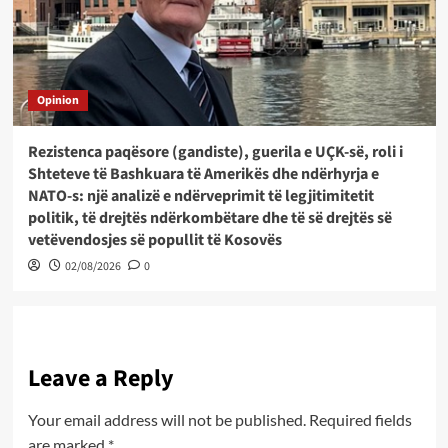
Opinion
Rezistenca paqësore (gandiste), guerila e UÇK-së, roli i
Shteteve të Bashkuara të Amerikës dhe ndërhyrja e
NATO-s: një analizë e ndërveprimit të legjitimitetit
politik, të drejtës ndërkombëtare dhe të së drejtës së
vetëvendosjes së popullit të Kosovës
02/08/2026
0
Leave a Reply
Your email address will not be published.
Required fields
are marked
*